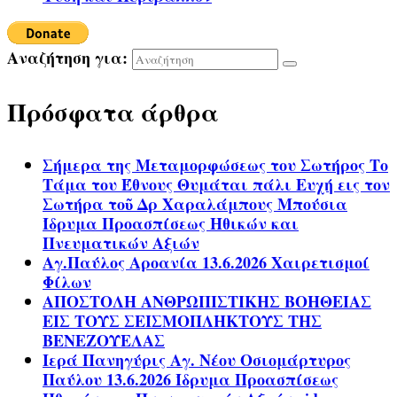
Αναζήτηση για:
Πρόσφατα άρθρα
Σήμερα της Μεταμορφώσεως του Σωτήρος Το
Τάμα του Έθνους Θυμάται πάλι Ευχή εις τον
Σωτήρα τοῦ Δρ Χαραλάμπους Μπούσια
Ίδρυμα Προασπίσεως Ηθικών και
Πνευματικών Αξιών
Αγ.Παύλος Αροανία 13.6.2026 Χαιρετισμοί
Φίλων
ΑΠΟΣΤΟΛΗ ΑΝΘΡΩΠΙΣΤΙΚΗΣ ΒΟΗΘΕΙΑΣ
ΕΙΣ ΤΟΥΣ ΣΕΙΣΜΟΠΛΗΚΤΟΥΣ ΤΗΣ
ΒΕΝΕΖΟΥΕΛΑΣ
Ιερά Πανηγύρις Αγ. Νέου Οσιομάρτυρος
Παύλου 13.6.2026 Ίδρυμα Προασπίσεως