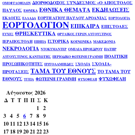
ΔΙΟΡΘΟΔΟΞΟΣ ΣΥΝΔΕΣΜΟΣ «Ο ΑΠΟΣΤΟΛΟΣ
ΟΜΟΦΥΛΟΦΙΛΩΝ
ΕΘΝΙΚΑ ΘΕΜΑΤΑ
ΕΚΔΗΛΩΣΕΙΣ
ΠΑΥΛΟΣ
ΕΘΝΙΚΑ
ΕΟΡΤΗ ΑΓΙΟΥ ΠΑΥΛΟΥ ΑΡΟΑΝΙΑΣ
ΕΚΛΟΓΕΣ
ΕΛΛΑΔΑ
ΕΟΡΤΟΛΟΓΙΑ
ΕΟΡΤΟΛΟΓΙΟΝ
ΕΠΙΚΑΙΡΑ
ΕΠΙΣΤΟΛΕΣ
ΘΡΗΣΚΕΥΤΙΚΑ
ΕΥΧΕΣ
ΘΡΥΛΙΚΟΣ ΓΕΡΩΝ ΑΥΓΟΥΣΤΙΝΟΣ
ΙΣΤΟΡΙΚΑ
ΙΕΡΑΠΟΣΤΟΛΗ
ΙΠΗΠΑ
ΚΟΙΝΩΝΙΚΑ
ΜΑΚΕΔΟΝΙΑ
ΝΕΚΡΟΛΟΓΙΑ
ΟΜΙΛΙΑ ΠΡΟΕΔΡΟΥ
ΠΑΤΗΡ
ΝΤΟΚΥΜΑΝΤΕΡ
ΠΟΛΙΤΙΚΗ
ΑΥΓΟΥΣΤΙΝΟΣ ΚΑΝΤΙΩΤΗΣ
ΠΕΡΙΟΔΙΚΟ ΦΩΤΕΙΝΗ ΓΡΑΜΜΗ
ΣΧΟΛΙΑ-
ΠΡΟΣΩΠΙΚΟΤΗΤΕΣ
ΣΧΟΛΙΑ
ΠΥΓΟΛΑΜΠΙΔΕΣ
ΤΑΜΑ ΤΟΥ ΕΘΝΟΥΣ
ΤΟ ΤΑΜΑ ΤΟΥ
ΠΡΟΤΑΣΕΙΣ
ΕΘΝΟΥΣ
ΨΥΧΩΦΕΛΗ
ΦΩΤΕΙΝΗ ΓΡΑΜΜΗ
ΥΓΕΙΑ
ΨΥΧΟΦΕΛΗ
Αύγουστος 2026
Δ
Τ
Τ
Π
Π
Σ
Κ
1
2
3
4
5
6
7
8
9
10
11
12
13
14
15
16
17
18
19
20
21
22
23