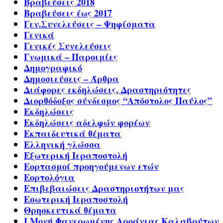
Βραβεύσεις 2018
Βραβεύσεις έως 2017
Γεν.Συνελεύσεις – Ψηφίσματα
Γενικά
Γενικές Συνελεύσεις
Γνωμικά – Παροιμίες
Δημογραφικό
Δημοσιεύσεις – Άρθρα
Διάφορες εκδηλώσεις, Δραστηριότητες
Διορθόδοξος σύνδεσμος “Απόστολος Παύλος”
Εκδηλώσεις
Εκδηλώσεις αδελφών φορέων
Εκπαιδευτικά θέματα
Ελληνική γλώσσα
Εξωτερική Ιεραποστολή
Εορτασμοί προηγούμενων ετών
Εορτολόγια
Επιβεβαιώσεις Δραστηριοτήτων μας
Εσωτερική Ιεραποστολή
Θρησκευτικά θέματα
Ι.Μονή Φανερωμένης Αροάνιας Καλαβρύτων