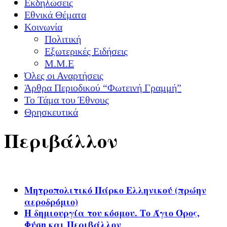
Εκδηλώσεις
Εθνικά Θέματα
Κοινωνία
Πολιτική
Εξωτερικές Ειδήσεις
Μ.Μ.Ε
Όλες οι Αναρτήσεις
Άρθρα Περιοδικού “Φωτεινή Γραμμή”
Το Τάμα του Έθνους
Θρησκευτικά
Περιβάλλον
Μητροπολιτικό Πάρκο Ελληνικού (πρώην
αεροδρόμιο)
Η δημιουργία του κόσμου. Το Άγιο Όρος,
Φύση και Περιβάλλον