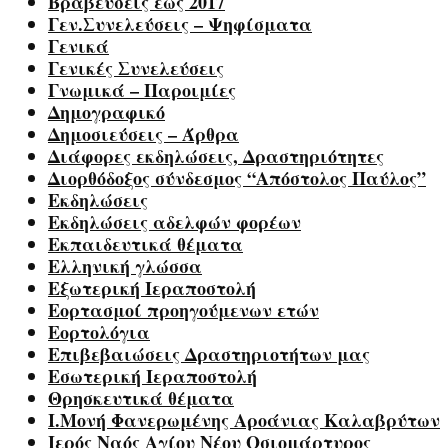
Βραβεύσεις έως 2017
Γεν.Συνελεύσεις – Ψηφίσματα
Γενικά
Γενικές Συνελεύσεις
Γνωμικά – Παροιμίες
Δημογραφικό
Δημοσιεύσεις – Άρθρα
Διάφορες εκδηλώσεις, Δραστηριότητες
Διορθόδοξος σύνδεσμος “Απόστολος Παύλος”
Εκδηλώσεις
Εκδηλώσεις αδελφών φορέων
Εκπαιδευτικά θέματα
Ελληνική γλώσσα
Εξωτερική Ιεραποστολή
Εορτασμοί προηγούμενων ετών
Εορτολόγια
Επιβεβαιώσεις Δραστηριοτήτων μας
Εσωτερική Ιεραποστολή
Θρησκευτικά θέματα
Ι.Μονή Φανερωμένης Αροάνιας Καλαβρύτων
Ιερός Ναός Αγίου Νέου Οσιομάρτυρος