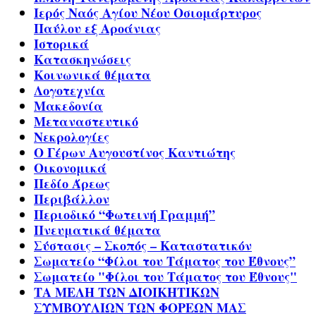
Ιερός Ναός Αγίου Νέου Οσιομάρτυρος
Παύλου εξ Αροάνιας
Ιστορικά
Κατασκηνώσεις
Κοινωνικά θέματα
Λογοτεχνία
Μακεδονία
Μεταναστευτικό
Νεκρολογίες
Ο Γέρων Αυγουστίνος Καντιώτης
Οικονομικά
Πεδίο Άρεως
Περιβάλλον
Περιοδικό “Φωτεινή Γραμμή”
Πνευματικά θέματα
Σύστασις – Σκοπός – Καταστατικόν
Σωματείο “Φίλοι του Τάματος του Έθνους”
Σωματείο "Φίλοι του Τάματος του Έθνους"
ΤΑ ΜΕΛΗ ΤΩΝ ΔΙΟΙΚΗΤΙΚΩΝ
ΣΥΜΒΟΥΛΙΩΝ ΤΩΝ ΦΟΡΕΩΝ ΜΑΣ