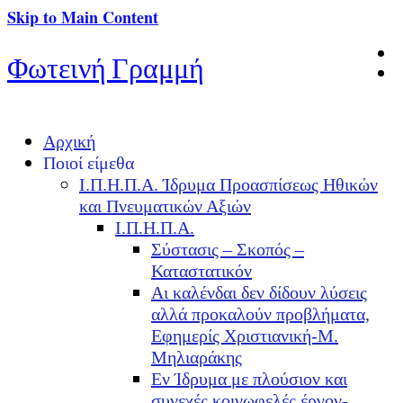
Skip to Main Content
Φωτεινή Γραμμή
Αρχική
Ποιοί είμεθα
Ι.Π.Η.Π.Α. Ίδρυμα Προασπίσεως Ηθικών
και Πνευματικών Αξιών
Ι.Π.Η.Π.Α.
Σύστασις – Σκοπός –
Καταστατικόν
Αι καλένδαι δεν δίδουν λύσεις
αλλά προκαλούν προβλήματα,
Εφημερίς Χριστιανική-Μ.
Μηλιαράκης
Εν Ίδρυμα με πλούσιον και
συνεχές κοινωφελές έργον-