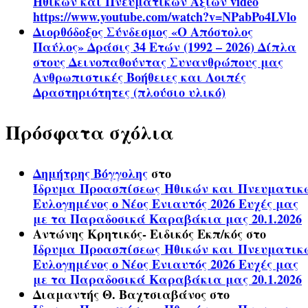
Ηθικών και Πνευματικών Αξιών video
https://www.youtube.com/watch?v=NPabPo4LVlo
Διορθόδοξος Σύνδεσμος «Ο Απόστολος
Παύλος» Δράσις 34 Ετών (1992 – 2026) Δίπλα
στους Δεινοπαθούντας Συνανθρώπους μας
Ανθρωπιστικές Βοήθειες και Λοιπές
Δραστηριότητες (πλούσιο υλικό)
Πρόσφατα σχόλια
Δημήτρης Βόγγολης
στο
Ίδρυμα Προασπίσεως Ηθικών και Πνευματικ
Ευλογημένος ο Νέος Ενιαυτός 2026 Ευχές μας
με τα Παραδοσικά Καραβάκια μας 20.1.2026
Αντώνης Κρητικός- Ειδικός Εκπ/κός
στο
Ίδρυμα Προασπίσεως Ηθικών και Πνευματικ
Ευλογημένος ο Νέος Ενιαυτός 2026 Ευχές μας
με τα Παραδοσικά Καραβάκια μας 20.1.2026
Διαμαντής Θ. Βαχτσιαβάνος
στο