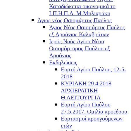
Καταδιώκεται οικονομικά το
Ι.Π.Η.Π.Α. Μ.Μηλιαράκη
Άγιος νέος Οσιομάρτυς Παύλος
Άγιος Νέος Οσιομάρτυς Παύλος
εξ Αροάνιας Καλαβρύτων
Ιερός Ναός Αγίου Νέου
Οσιομάρτυρος Παύλου εξ
Αροάνιας
Εκδηλώσεις
Εορτή Αγίου Παύλου, 12-5-
2018
ΚΥΡΙΑΚΗ 29.4.2018
ΑΡΧΙΕΡΑΤΙΚΗ
Θ.ΛΕΙΤΟΥΡΓΙΑ
Εορτή Αγίου Παύλου
27.5.2017, Ομιλία προέδρου
Εορτασμοί προηγούμενων
ετών