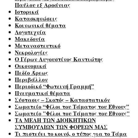
Παύλου εξ Αροάνιας
Ιστορικά
Κατασκηνώσεις
Κοινωνικά θέματα
Λογοτεχνία
Μακεδονία
Μεταναστευτικό
Νεκρολογίες
Ο Γέρων Αυγουστίνος Καντιώτης
Οικονομικά
Πεδίο Άρεως
Περιβάλλον
Περιοδικό “Φωτεινή Γραμμή”
Πνευματικά θέματα
Σύστασις – Σκοπός – Καταστατικόν
Σωματείο “Φίλοι του Τάματος του Έθνους”
Σωματείο "Φίλοι του Τάματος του Έθνους"
ΤΑ ΜΕΛΗ ΤΩΝ ΔΙΟΙΚΗΤΙΚΩΝ
ΣΥΜΒΟΥΛΙΩΝ ΤΩΝ ΦΟΡΕΩΝ ΜΑΣ
Τι πιστεύει το κοινό, ο τύπος για το Τάμα