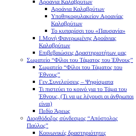
Αροάνια Καλαβρύτων
Αροάνια Καλαβρύτων
Υποθηκοφυλακείον Αροανίας
Καλαβρύτων
Το κυπαρίσσι του «Παυσανία»
Ι.Μονή Φανερωμένης Αροάνιας
Καλαβρύτων
Επιβεβαιώσεις Δραστηριοτήτων μας
Σωματείο “Φίλοι του Τάματος του Έθνους”
Σωματείο “Φίλοι του Τάματος του
Έθνους”
Γεν.Συνελεύσεις – Ψηφίσματα
Τι πιστεύει το κοινό για το Τάμα του
Έθνους, (Τι να με λέγουσι οι άνθρωποι
είναι)
Πεδίο Άρεως
Διορθόδοξος σύνδεσμος “Απόστολος
Παύλος”
Κοινωνικές δραστηριότητες