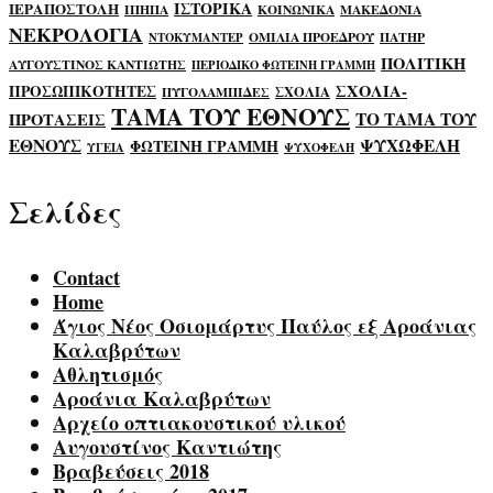
ΙΣΤΟΡΙΚΑ
ΙΕΡΑΠΟΣΤΟΛΗ
ΙΠΗΠΑ
ΚΟΙΝΩΝΙΚΑ
ΜΑΚΕΔΟΝΙΑ
ΝΕΚΡΟΛΟΓΙΑ
ΟΜΙΛΙΑ ΠΡΟΕΔΡΟΥ
ΠΑΤΗΡ
ΝΤΟΚΥΜΑΝΤΕΡ
ΠΟΛΙΤΙΚΗ
ΑΥΓΟΥΣΤΙΝΟΣ ΚΑΝΤΙΩΤΗΣ
ΠΕΡΙΟΔΙΚΟ ΦΩΤΕΙΝΗ ΓΡΑΜΜΗ
ΣΧΟΛΙΑ-
ΠΡΟΣΩΠΙΚΟΤΗΤΕΣ
ΣΧΟΛΙΑ
ΠΥΓΟΛΑΜΠΙΔΕΣ
ΤΑΜΑ ΤΟΥ ΕΘΝΟΥΣ
ΤΟ ΤΑΜΑ ΤΟΥ
ΠΡΟΤΑΣΕΙΣ
ΕΘΝΟΥΣ
ΨΥΧΩΦΕΛΗ
ΦΩΤΕΙΝΗ ΓΡΑΜΜΗ
ΥΓΕΙΑ
ΨΥΧΟΦΕΛΗ
Σελίδες
Contact
Home
Άγιος Νέος Οσιομάρτυς Παύλος εξ Αροάνιας
Καλαβρύτων
Αθλητισμός
Αροάνια Καλαβρύτων
Αρχείο οπτιακουστικού υλικού
Αυγουστίνος Καντιώτης
Βραβεύσεις 2018