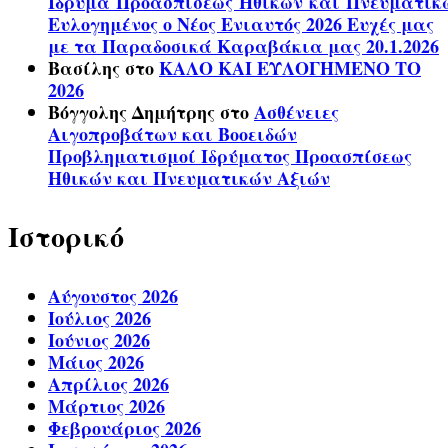
Ίδρυμα Προασπίσεως Ηθικών και Πνευματικ
Ευλογημένος ο Νέος Ενιαυτός 2026 Ευχές μας
με τα Παραδοσικά Καραβάκια μας 20.1.2026
Βασίλης
στο
ΚΑΛΟ ΚΑΙ ΕΥΛΟΓΗΜΕΝΟ ΤΟ
2026
Βόγγολης Δημήτρης
στο
Ασθένειες
Αιγοπροβάτων και Βοοειδών
Προβληματισμοί Ιδρύματος Προασπίσεως
Ηθικών και Πνευματικών Αξιών
Ιστορικό
Αύγουστος 2026
Ιούλιος 2026
Ιούνιος 2026
Μάιος 2026
Απρίλιος 2026
Μάρτιος 2026
Φεβρουάριος 2026