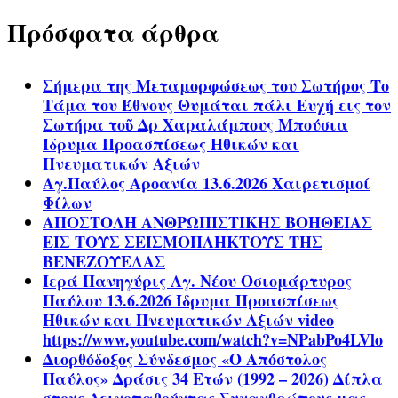
Πρόσφατα άρθρα
Σήμερα της Μεταμορφώσεως του Σωτήρος Το
Τάμα του Έθνους Θυμάται πάλι Ευχή εις τον
Σωτήρα τοῦ Δρ Χαραλάμπους Μπούσια
Ίδρυμα Προασπίσεως Ηθικών και
Πνευματικών Αξιών
Αγ.Παύλος Αροανία 13.6.2026 Χαιρετισμοί
Φίλων
ΑΠΟΣΤΟΛΗ ΑΝΘΡΩΠΙΣΤΙΚΗΣ ΒΟΗΘΕΙΑΣ
ΕΙΣ ΤΟΥΣ ΣΕΙΣΜΟΠΛΗΚΤΟΥΣ ΤΗΣ
ΒΕΝΕΖΟΥΕΛΑΣ
Ιερά Πανηγύρις Αγ. Νέου Οσιομάρτυρος
Παύλου 13.6.2026 Ίδρυμα Προασπίσεως
Ηθικών και Πνευματικών Αξιών video
https://www.youtube.com/watch?v=NPabPo4LVlo
Διορθόδοξος Σύνδεσμος «Ο Απόστολος
Παύλος» Δράσις 34 Ετών (1992 – 2026) Δίπλα