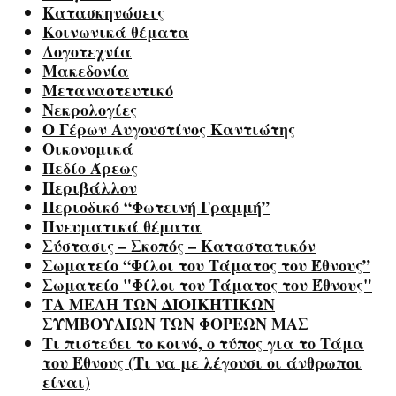
Κατασκηνώσεις
Κοινωνικά θέματα
Λογοτεχνία
Μακεδονία
Μεταναστευτικό
Νεκρολογίες
Ο Γέρων Αυγουστίνος Καντιώτης
Οικονομικά
Πεδίο Άρεως
Περιβάλλον
Περιοδικό “Φωτεινή Γραμμή”
Πνευματικά θέματα
Σύστασις – Σκοπός – Καταστατικόν
Σωματείο “Φίλοι του Τάματος του Έθνους”
Σωματείο "Φίλοι του Τάματος του Έθνους"
ΤΑ ΜΕΛΗ ΤΩΝ ΔΙΟΙΚΗΤΙΚΩΝ
ΣΥΜΒΟΥΛΙΩΝ ΤΩΝ ΦΟΡΕΩΝ ΜΑΣ
Τι πιστεύει το κοινό, ο τύπος για το Τάμα
του Έθνους (Τι να με λέγουσι οι άνθρωποι
είναι)