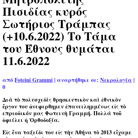
Πισιδίας κυρός
Σωτήριος Τράμπας
(+10.6.2022) Το Τάμα
του Έθνους θυμάται
11.6.2022
από
Foteini Grammi
|
αναρτήθηκε σε:
Νεκρολογία
|
0
Διὰ τὸ πολυσχεδὲς θρησκευτικὸν καὶ ἐθνικὸν
ἔργον του ἀνεφερθημεν ἐπανειλημμένως εἰς τὸ
επριοδικόν μας Φωτεινὴ Γραμμή. Πολλὰ τοῦ
ὀφείλει ἡ Ὀρθοδοξία.
Εἰς ἕνα ταξείδι του εἰς τὴν Ἀθήνα τὸ 2013 εἴχαμε