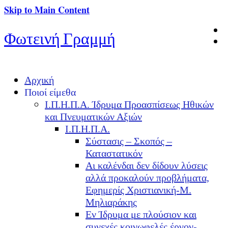
Skip to Main Content
Φωτεινή Γραμμή
Αρχική
Ποιοί είμεθα
Ι.Π.Η.Π.Α. Ίδρυμα Προασπίσεως Ηθικών
και Πνευματικών Αξιών
Ι.Π.Η.Π.Α.
Σύστασις – Σκοπός –
Καταστατικόν
Αι καλένδαι δεν δίδουν λύσεις
αλλά προκαλούν προβλήματα,
Εφημερίς Χριστιανική-Μ.
Μηλιαράκης
Εν Ίδρυμα με πλούσιον και
συνεχές κοινωφελές έργον-