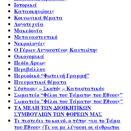
Ιστορικά
Κατασκηνώσεις
Κοινωνικά θέματα
Λογοτεχνία
Μακεδονία
Μεταναστευτικό
Νεκρολογίες
Ο Γέρων Αυγουστίνος Καντιώτης
Οικονομικά
Πεδίο Άρεως
Περιβάλλον
Περιοδικό “Φωτεινή Γραμμή”
Πνευματικά θέματα
Σύστασις – Σκοπός – Καταστατικόν
Σωματείο “Φίλοι του Τάματος του Έθνους”
Σωματείο "Φίλοι του Τάματος του Έθνους"
ΤΑ ΜΕΛΗ ΤΩΝ ΔΙΟΙΚΗΤΙΚΩΝ
ΣΥΜΒΟΥΛΙΩΝ ΤΩΝ ΦΟΡΕΩΝ ΜΑΣ
Τι πιστεύει το κοινό, ο τύπος για το Τάμα
του Έθνους (Τι να με λέγουσι οι άνθρωποι