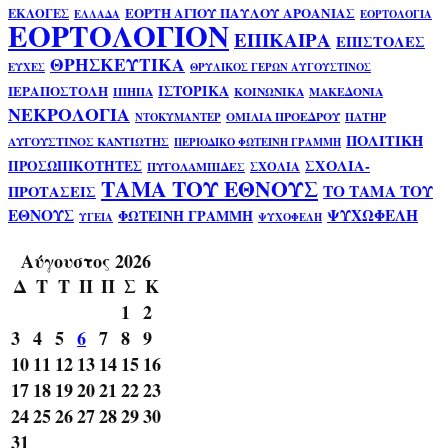
ΕΟΡΤΗ ΑΓΙΟΥ ΠΑΥΛΟΥ ΑΡΟΑΝΙΑΣ
ΕΚΛΟΓΕΣ
ΕΛΛΑΔΑ
ΕΟΡΤΟΛΟΓΙΑ
ΕΟΡΤΟΛΟΓΙΟΝ
ΕΠΙΚΑΙΡΑ
ΕΠΙΣΤΟΛΕΣ
ΘΡΗΣΚΕΥΤΙΚΑ
ΕΥΧΕΣ
ΘΡΥΛΙΚΟΣ ΓΕΡΩΝ ΑΥΓΟΥΣΤΙΝΟΣ
ΙΣΤΟΡΙΚΑ
ΙΕΡΑΠΟΣΤΟΛΗ
ΙΠΗΠΑ
ΚΟΙΝΩΝΙΚΑ
ΜΑΚΕΔΟΝΙΑ
ΝΕΚΡΟΛΟΓΙΑ
ΟΜΙΛΙΑ ΠΡΟΕΔΡΟΥ
ΠΑΤΗΡ
ΝΤΟΚΥΜΑΝΤΕΡ
ΠΟΛΙΤΙΚΗ
ΑΥΓΟΥΣΤΙΝΟΣ ΚΑΝΤΙΩΤΗΣ
ΠΕΡΙΟΔΙΚΟ ΦΩΤΕΙΝΗ ΓΡΑΜΜΗ
ΣΧΟΛΙΑ-
ΠΡΟΣΩΠΙΚΟΤΗΤΕΣ
ΣΧΟΛΙΑ
ΠΥΓΟΛΑΜΠΙΔΕΣ
ΤΑΜΑ ΤΟΥ ΕΘΝΟΥΣ
ΤΟ ΤΑΜΑ ΤΟΥ
ΠΡΟΤΑΣΕΙΣ
ΕΘΝΟΥΣ
ΨΥΧΩΦΕΛΗ
ΦΩΤΕΙΝΗ ΓΡΑΜΜΗ
ΥΓΕΙΑ
ΨΥΧΟΦΕΛΗ
Αύγουστος 2026
Δ
Τ
Τ
Π
Π
Σ
Κ
1
2
3
4
5
6
7
8
9
10
11
12
13
14
15
16
17
18
19
20
21
22
23
24
25
26
27
28
29
30
31