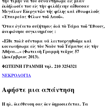
τὴν τιμὴν νὰ τὸν συναντήσωμε εἰς μίαν
ἐκδήλωσίν του εἰς τὴν φιλόξενην αἴθουσαν
Μεγάλων Εὐεργετῶν τῆς φίλης καὶ ἐθνωφελοῦς
«Ἑταιρείας Φίλων τοῦ Λαοῦ».
Ὅταν ἐγένετο συζήτησις διὰ τὸ Τάμα τοῦ Ἔθνους,
ἀνεφώνησε συγκινημένος :
«Εἴθε πολὺ σύντομα νὰ λειτουργηθοῦμε καὶ
κοινωνήσωμε εἰς τὸν Ναὸν τοῦ Τάματος εἰς τὴν
Ἀθήνα…» (Φωτεινὴ Γραμμὴ τεῦχος 57
(Δεκέμβριος 2013).
ΦΩΤΕΙΝΗ ΓΡΑΜΜΗ τηλ. 210 3254321
ΝΕΚΡΟΛΟΓΙΑ
Αφήστε μια απάντηση
Η ηλ. διεύθυνση σας δεν δημοσιεύεται.
Τα