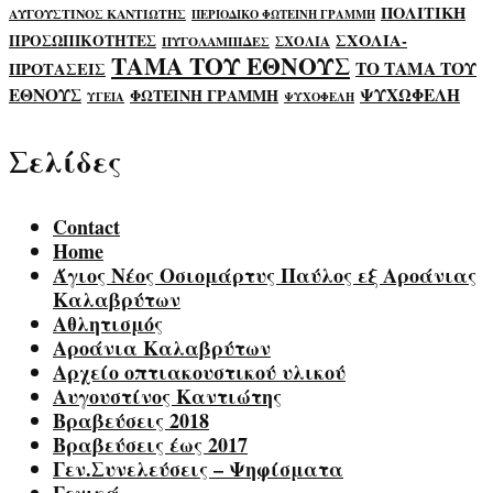
ΠΟΛΙΤΙΚΗ
ΑΥΓΟΥΣΤΙΝΟΣ ΚΑΝΤΙΩΤΗΣ
ΠΕΡΙΟΔΙΚΟ ΦΩΤΕΙΝΗ ΓΡΑΜΜΗ
ΣΧΟΛΙΑ-
ΠΡΟΣΩΠΙΚΟΤΗΤΕΣ
ΣΧΟΛΙΑ
ΠΥΓΟΛΑΜΠΙΔΕΣ
ΤΑΜΑ ΤΟΥ ΕΘΝΟΥΣ
ΤΟ ΤΑΜΑ ΤΟΥ
ΠΡΟΤΑΣΕΙΣ
ΕΘΝΟΥΣ
ΨΥΧΩΦΕΛΗ
ΦΩΤΕΙΝΗ ΓΡΑΜΜΗ
ΥΓΕΙΑ
ΨΥΧΟΦΕΛΗ
Σελίδες
Contact
Home
Άγιος Νέος Οσιομάρτυς Παύλος εξ Αροάνιας
Καλαβρύτων
Αθλητισμός
Αροάνια Καλαβρύτων
Αρχείο οπτιακουστικού υλικού
Αυγουστίνος Καντιώτης
Βραβεύσεις 2018
Βραβεύσεις έως 2017
Γεν.Συνελεύσεις – Ψηφίσματα