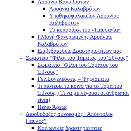
Αροάνια Καλαβρύτων
Αροάνια Καλαβρύτων
Υποθηκοφυλακείον Αροανίας
Καλαβρύτων
Το κυπαρίσσι του «Παυσανία»
Ι.Μονή Φανερωμένης Αροάνιας
Καλαβρύτων
Επιβεβαιώσεις Δραστηριοτήτων μας
Σωματείο “Φίλοι του Τάματος του Έθνους”
Σωματείο “Φίλοι του Τάματος του
Έθνους”
Γεν.Συνελεύσεις – Ψηφίσματα
Τι πιστεύει το κοινό για το Τάμα του
Έθνους, (Τι να με λέγουσι οι άνθρωποι
είναι)
Πεδίο Άρεως
Διορθόδοξος σύνδεσμος “Απόστολος
Παύλος”
Κοινωνικές δραστηριότητες