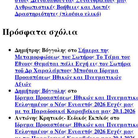
στους Δεινοπαθούντας Συνανθρώπους μας
Ανθρωπιστικές Βοήθειες και Λοιπές
Δραστηριότητες (πλούσιο υλικό)
Πρόσφατα σχόλια
Δημήτρης Βόγγολης
στο
Σήμερα της
Μεταμορφώσεως του Σωτήρος Το Τάμα του
Έθνους Θυμάται πάλι Ευχή εις τον Σωτήρα
τοῦ Δρ Χαραλάμπους Μπούσια Ίδρυμα
Προασπίσεως Ηθικών και Πνευματικών
Αξιών
Δημήτρης Βόγγολης
στο
Ίδρυμα Προασπίσεως Ηθικών και Πνευματικ
Ευλογημένος ο Νέος Ενιαυτός 2026 Ευχές μας
με τα Παραδοσικά Καραβάκια μας 20.1.2026
Αντώνης Κρητικός- Ειδικός Εκπ/κός
στο
Ίδρυμα Προασπίσεως Ηθικών και Πνευματικ
Ευλογημένος ο Νέος Ενιαυτός 2026 Ευχές μας