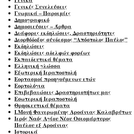
Γενικά
Γενικές Συνελεύσεις
Γνωμικά – Παροιμίες
Δημογραφικό
Δημοσιεύσεις – Άρθρα
Διάφορες εκδηλώσεις, Δραστηριότητες
Διορθόδοξος σύνδεσμος “Απόστολος Παύλος”
Εκδηλώσεις
Εκδηλώσεις αδελφών φορέων
Εκπαιδευτικά θέματα
Ελληνική γλώσσα
Εξωτερική Ιεραποστολή
Εορτασμοί προηγούμενων ετών
Εορτολόγια
Επιβεβαιώσεις Δραστηριοτήτων μας
Εσωτερική Ιεραποστολή
Θρησκευτικά θέματα
Ι.Μονή Φανερωμένης Αροάνιας Καλαβρύτων
Ιερός Ναός Αγίου Νέου Οσιομάρτυρος
Παύλου εξ Αροάνιας
Ιστορικά