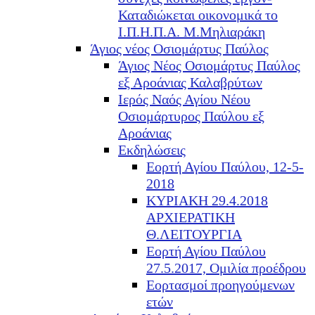
Καταδιώκεται οικονομικά το
Ι.Π.Η.Π.Α. Μ.Μηλιαράκη
Άγιος νέος Οσιομάρτυς Παύλος
Άγιος Νέος Οσιομάρτυς Παύλος
εξ Αροάνιας Καλαβρύτων
Ιερός Ναός Αγίου Νέου
Οσιομάρτυρος Παύλου εξ
Αροάνιας
Εκδηλώσεις
Εορτή Αγίου Παύλου, 12-5-
2018
ΚΥΡΙΑΚΗ 29.4.2018
ΑΡΧΙΕΡΑΤΙΚΗ
Θ.ΛΕΙΤΟΥΡΓΙΑ
Εορτή Αγίου Παύλου
27.5.2017, Ομιλία προέδρου
Εορτασμοί προηγούμενων
ετών