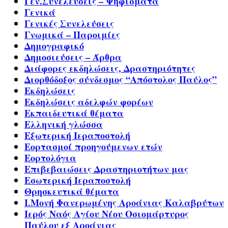
Γεν.Συνελεύσεις – Ψηφίσματα
Γενικά
Γενικές Συνελεύσεις
Γνωμικά – Παροιμίες
Δημογραφικό
Δημοσιεύσεις – Άρθρα
Διάφορες εκδηλώσεις, Δραστηριότητες
Διορθόδοξος σύνδεσμος “Απόστολος Παύλος”
Εκδηλώσεις
Εκδηλώσεις αδελφών φορέων
Εκπαιδευτικά θέματα
Ελληνική γλώσσα
Εξωτερική Ιεραποστολή
Εορτασμοί προηγούμενων ετών
Εορτολόγια
Επιβεβαιώσεις Δραστηριοτήτων μας
Εσωτερική Ιεραποστολή
Θρησκευτικά θέματα
Ι.Μονή Φανερωμένης Αροάνιας Καλαβρύτων
Ιερός Ναός Αγίου Νέου Οσιομάρτυρος
Παύλου εξ Αροάνιας