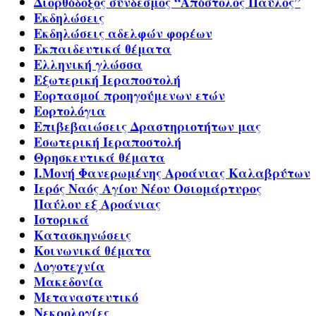
Διορθόδοξος σύνδεσμος “Απόστολος Παύλος”
Εκδηλώσεις
Εκδηλώσεις αδελφών φορέων
Εκπαιδευτικά θέματα
Ελληνική γλώσσα
Εξωτερική Ιεραποστολή
Εορτασμοί προηγούμενων ετών
Εορτολόγια
Επιβεβαιώσεις Δραστηριοτήτων μας
Εσωτερική Ιεραποστολή
Θρησκευτικά θέματα
Ι.Μονή Φανερωμένης Αροάνιας Καλαβρύτων
Ιερός Ναός Αγίου Νέου Οσιομάρτυρος
Παύλου εξ Αροάνιας
Ιστορικά
Κατασκηνώσεις
Κοινωνικά θέματα
Λογοτεχνία
Μακεδονία
Μεταναστευτικό
Νεκρολογίες