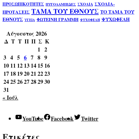
ΣΧΟΛΙΑ-
ΠΡΟΣΩΠΙΚΟΤΗΤΕΣ
ΣΧΟΛΙΑ
ΠΥΓΟΛΑΜΠΙΔΕΣ
ΤΑΜΑ ΤΟΥ ΕΘΝΟΥΣ
ΤΟ ΤΑΜΑ ΤΟΥ
ΠΡΟΤΑΣΕΙΣ
ΕΘΝΟΥΣ
ΨΥΧΩΦΕΛΗ
ΦΩΤΕΙΝΗ ΓΡΑΜΜΗ
ΥΓΕΙΑ
ΨΥΧΟΦΕΛΗ
Αύγουστος 2026
Δ
Τ
Τ
Π
Π
Σ
Κ
1
2
3
4
5
6
7
8
9
10
11
12
13
14
15
16
17
18
19
20
21
22
23
24
25
26
27
28
29
30
31
« Ιούλ
YouTube
Facebook
Twitter
Ετικέτες