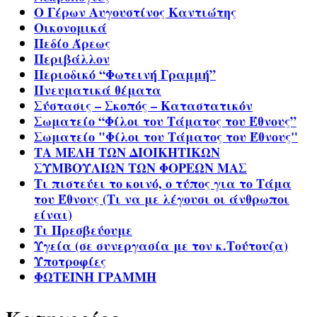
Ο Γέρων Αυγουστίνος Καντιώτης
Οικονομικά
Πεδίο Άρεως
Περιβάλλον
Περιοδικό “Φωτεινή Γραμμή”
Πνευματικά θέματα
Σύστασις – Σκοπός – Καταστατικόν
Σωματείο “Φίλοι του Τάματος του Έθνους”
Σωματείο "Φίλοι του Τάματος του Έθνους"
ΤΑ ΜΕΛΗ ΤΩΝ ΔΙΟΙΚΗΤΙΚΩΝ
ΣΥΜΒΟΥΛΙΩΝ ΤΩΝ ΦΟΡΕΩΝ ΜΑΣ
Τι πιστεύει το κοινό, ο τύπος για το Τάμα
του Έθνους (Τι να με λέγουσι οι άνθρωποι
είναι)
Τι Πρεσβεύουμε
Υγεία (σε συνεργασία με τον κ.Τούτουζα)
Υποτροφίες
ΦΩΤΕΙΝΗ ΓΡΑΜΜΗ