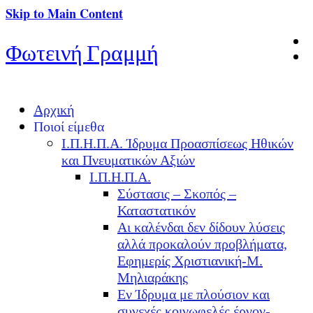
Skip to Main Content
Φωτεινή Γραμμή
Αρχική
Ποιοί είμεθα
Ι.Π.Η.Π.Α. Ίδρυμα Προασπίσεως Ηθικών
και Πνευματικών Αξιών
Ι.Π.Η.Π.Α.
Σύστασις – Σκοπός –
Καταστατικόν
Αι καλένδαι δεν δίδουν λύσεις
αλλά προκαλούν προβλήματα,
Εφημερίς Χριστιανική-Μ.
Μηλιαράκης
Εν Ίδρυμα με πλούσιον και
συνεχές κοινωφελές έργον-