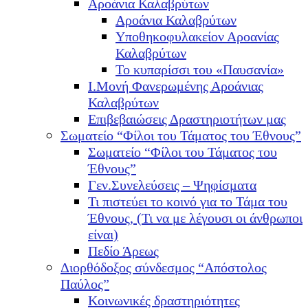
Αροάνια Καλαβρύτων
Αροάνια Καλαβρύτων
Υποθηκοφυλακείον Αροανίας
Καλαβρύτων
Το κυπαρίσσι του «Παυσανία»
Ι.Μονή Φανερωμένης Αροάνιας
Καλαβρύτων
Επιβεβαιώσεις Δραστηριοτήτων μας
Σωματείο “Φίλοι του Τάματος του Έθνους”
Σωματείο “Φίλοι του Τάματος του
Έθνους”
Γεν.Συνελεύσεις – Ψηφίσματα
Τι πιστεύει το κοινό για το Τάμα του
Έθνους, (Τι να με λέγουσι οι άνθρωποι
είναι)
Πεδίο Άρεως
Διορθόδοξος σύνδεσμος “Απόστολος
Παύλος”
Κοινωνικές δραστηριότητες