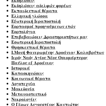
Εκδηλώσεις
Εκδηλώσεις αδελφών φορέων
Εκπαιδευτικά θέματα
Ελληνική γλώσσα
Εξωτερική Ιεραποστολή
Εορτασμοί προηγούμενων ετών
Εορτολόγια
Επιβεβαιώσεις Δραστηριοτήτων μας
Εσωτερική Ιεραποστολή
Θρησκευτικά θέματα
Ι.Μονή Φανερωμένης Αροάνιας Καλαβρύτων
Ιερός Ναός Αγίου Νέου Οσιομάρτυρος
Παύλου εξ Αροάνιας
Ιστορικά
Κατασκηνώσεις
Κοινωνικά θέματα
Λογοτεχνία
Μακεδονία
Μεταναστευτικό
Νεκρολογίες
Ο Γέρων Αυγουστίνος Καντιώτης