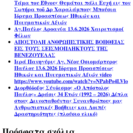
Τάμα του Έθνους Θυμάται πάλι Ευχή εις τον
Σωτήρα τοῦ Δρ Χαραλάμπους Μπούσια
Ίδρυμα Προασπίσεως Ηθικών και
Πνευματικών Αξιών
Αγ.Παύλος Αροανία 13.6.2026 Χαιρετισμοί
Φίλων
ΑΠΟΣΤΟΛΗ ΑΝΘΡΩΠΙΣΤΙΚΗΣ ΒΟΗΘΕΙΑΣ
ΕΙΣ ΤΟΥΣ ΣΕΙΣΜΟΠΛΗΚΤΟΥΣ ΤΗΣ
ΒΕΝΕΖΟΥΕΛΑΣ
Ιερά Πανηγύρις Αγ. Νέου Οσιομάρτυρος
Παύλου 13.6.2026 Ίδρυμα Προασπίσεως
Ηθικών και Πνευματικών Αξιών video
https://www.youtube.com/watch?v=NPabPo4LVlo
Διορθόδοξος Σύνδεσμος «Ο Απόστολος
Παύλος» Δράσις 34 Ετών (1992 – 2026) Δίπλα
στους Δεινοπαθούντας Συνανθρώπους μας
Ανθρωπιστικές Βοήθειες και Λοιπές
Δραστηριότητες (πλούσιο υλικό)
Πρόσφατα σχόλια