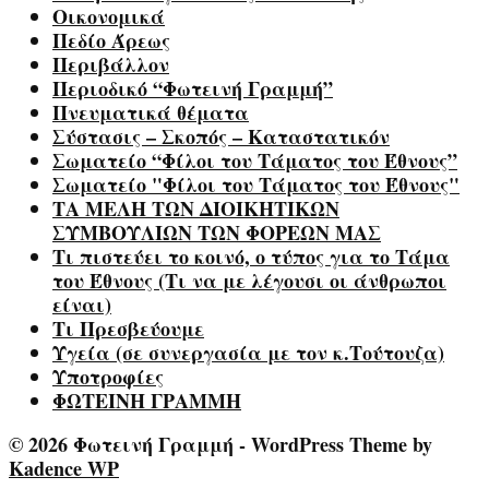
Οικονομικά
Πεδίο Άρεως
Περιβάλλον
Περιοδικό “Φωτεινή Γραμμή”
Πνευματικά θέματα
Σύστασις – Σκοπός – Καταστατικόν
Σωματείο “Φίλοι του Τάματος του Έθνους”
Σωματείο "Φίλοι του Τάματος του Έθνους"
ΤΑ ΜΕΛΗ ΤΩΝ ΔΙΟΙΚΗΤΙΚΩΝ
ΣΥΜΒΟΥΛΙΩΝ ΤΩΝ ΦΟΡΕΩΝ ΜΑΣ
Τι πιστεύει το κοινό, ο τύπος για το Τάμα
του Έθνους (Τι να με λέγουσι οι άνθρωποι
είναι)
Τι Πρεσβεύουμε
Υγεία (σε συνεργασία με τον κ.Τούτουζα)
Υποτροφίες
ΦΩΤΕΙΝΗ ΓΡΑΜΜΗ
© 2026 Φωτεινή Γραμμή - WordPress Theme by
Kadence WP