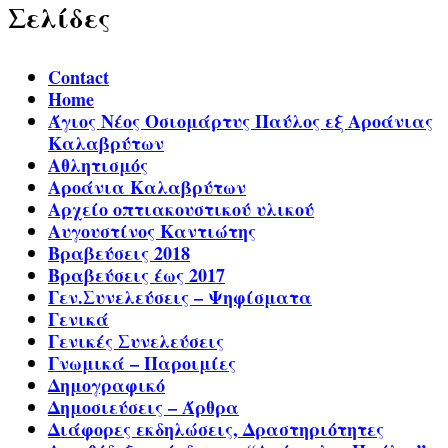
Σελίδες
Contact
Home
Άγιος Νέος Οσιομάρτυς Παύλος εξ Αροάνιας
Καλαβρύτων
Αθλητισμός
Αροάνια Καλαβρύτων
Αρχείο οπτιακουστικού υλικού
Αυγουστίνος Καντιώτης
Βραβεύσεις 2018
Βραβεύσεις έως 2017
Γεν.Συνελεύσεις – Ψηφίσματα
Γενικά
Γενικές Συνελεύσεις
Γνωμικά – Παροιμίες
Δημογραφικό
Δημοσιεύσεις – Άρθρα
Διάφορες εκδηλώσεις, Δραστηριότητες