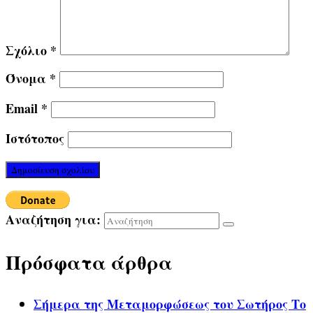
Σχόλιο
*
Όνομα
*
Email
*
Ιστότοπος
Αναζήτηση για:
Πρόσφατα άρθρα
Σήμερα της Μεταμορφώσεως του Σωτήρος Το