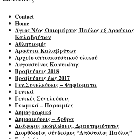
Contact
Home
Άγιος Νέος Οσιομάρτυς Παύλος εξ Αροάνιας
Καλαβρύτων
Αθλητισμός
Αροάνια Καλαβρύτων
Αρχείο οπτιακουστικού υλικού
Αυγουστίνος Καντιώτης
Βραβεύσεις 2018
Βραβεύσεις έως 2017
Γεν.Συνελεύσεις – Ψηφίσματα
Γενικά
Γενικές Συνελεύσεις
Γνωμικά – Παροιμίες
Δημογραφικό
Δημοσιεύσεις – Άρθρα
Διάφορες εκδηλώσεις, Δραστηριότητες
Διορθόδοξος σύνδεσμος “Απόστολος Παύλος”