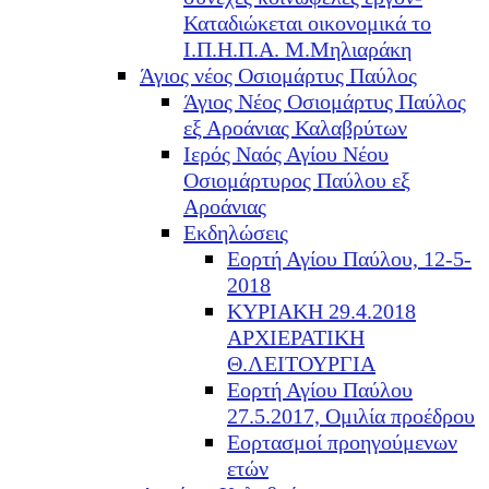
Καταδιώκεται οικονομικά το
Ι.Π.Η.Π.Α. Μ.Μηλιαράκη
Άγιος νέος Οσιομάρτυς Παύλος
Άγιος Νέος Οσιομάρτυς Παύλος
εξ Αροάνιας Καλαβρύτων
Ιερός Ναός Αγίου Νέου
Οσιομάρτυρος Παύλου εξ
Αροάνιας
Εκδηλώσεις
Εορτή Αγίου Παύλου, 12-5-
2018
ΚΥΡΙΑΚΗ 29.4.2018
ΑΡΧΙΕΡΑΤΙΚΗ
Θ.ΛΕΙΤΟΥΡΓΙΑ
Εορτή Αγίου Παύλου
27.5.2017, Ομιλία προέδρου
Εορτασμοί προηγούμενων
ετών