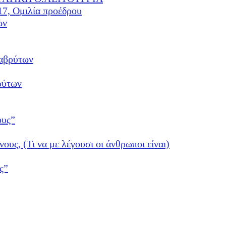
17, Ομιλία προέδρου
ών
αβρύτων
ρύτων
ους”
νους, (Τι να με λέγουσι οι άνθρωποι είναι)
ς”