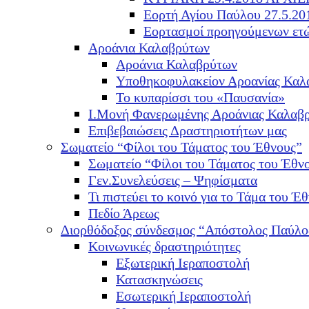
Εορτή Αγίου Παύλου 27.5.20
Εορτασμοί προηγούμενων ετ
Αροάνια Καλαβρύτων
Αροάνια Καλαβρύτων
Υποθηκοφυλακείον Αροανίας Καλ
Το κυπαρίσσι του «Παυσανία»
Ι.Μονή Φανερωμένης Αροάνιας Καλαβ
Επιβεβαιώσεις Δραστηριοτήτων μας
Σωματείο “Φίλοι του Τάματος του Έθνους”
Σωματείο “Φίλοι του Τάματος του Έθν
Γεν.Συνελεύσεις – Ψηφίσματα
Τι πιστεύει το κοινό για το Τάμα του Έθ
Πεδίο Άρεως
Διορθόδοξος σύνδεσμος “Απόστολος Παύλο
Κοινωνικές δραστηριότητες
Εξωτερική Ιεραποστολή
Κατασκηνώσεις
Εσωτερική Ιεραποστολή