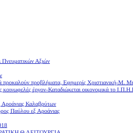
ι Πνευματικών Αξιών
ν
λλά προκαλούν προβλήματα, Εφημερίς Χριστιανική-Μ. Μ
ές κοινωφελές έργον-Καταδιώκεται οικονομικά το Ι.Π.
ξ Αροάνιας Καλαβρύτων
υρος Παύλου εξ Αροάνιας
018
ΕΡΑΤΙΚΗ Θ.ΛΕΙΤΟΥΡΓΙΑ