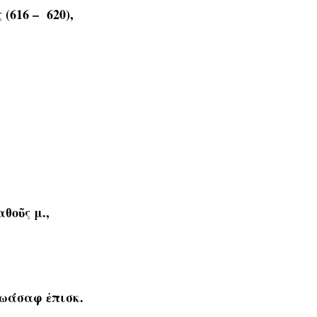
(616 – 620),
θοῦς μ.,
Ἰωάσαφ ἐπισκ.