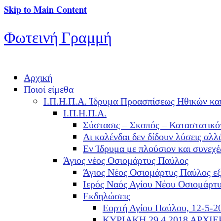
Skip to Main Content
Φωτεινή Γραμμή
Αρχική
Ποιοί είμεθα
Ι.Π.Η.Π.Α. Ίδρυμα Προασπίσεως Ηθικών κα
Ι.Π.Η.Π.Α.
Σύστασις – Σκοπός – Καταστατικό
Αι καλένδαι δεν δίδουν λύσεις α
Εν Ίδρυμα με πλούσιον και συνεχ
Άγιος νέος Οσιομάρτυς Παύλος
Άγιος Νέος Οσιομάρτυς Παύλος ε
Ιερός Ναός Αγίου Νέου Οσιομάρτ
Εκδηλώσεις
Εορτή Αγίου Παύλου, 12-5-2
ΚΥΡΙΑΚΗ 29.4.2018 ΑΡΧΙ