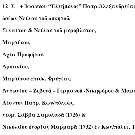
12 Σ
+ Ἰωάννου “Ἐλεήμονος” Πατρ.Ἀλεξανδρείας 
ὁσίων Νείλου τοῦ ἀσκητοῦ,
Σιναΐτου & Νείλου τοῦ μυροβλύτου,
Μαρτίνου,
Ἀχία Προφήτου,
Ἀρσακίου,
Μαρτίνου ἐπισκ. Φρυγίας,
Ἀντωνίου – Ζεβινᾶ – Γερμανοῦ -Νικηφόρου & Μαρα
Λέοντος Πατρ. Κων/πόλεως,
νεομ. Σάββα Σαμολαδᾶ (1726) &
Νικολάου ἐνορίας Μαρμαρᾶ (1732) ἐν Κων/πόλει, 