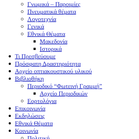
Γνωμικά – Παροιμίες
Πνευματικά θέματα
Λογοτεχνία
Γενικά
Εθνικά Θέματα
Μακεδονία
Ιστορικά
Τι Πρεσβεύουμε
Πρόσφατη Δραστηριότητα
Αρχείο οπτιακουστικού υλικού
Βιβλιοθήκη
Περιοδικό “Φωτεινή Γραμμή”
Αρχείο Περιοδικών
Εορτολόγια
Επικοινωνία
Εκδηλώσεις
Εθνικά Θέματα
Κοινωνία
Πολιτική