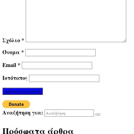
Σχόλιο
*
Όνομα
*
Email
*
Ιστότοπος
Αναζήτηση για:
Πρόσφατα άρθρα