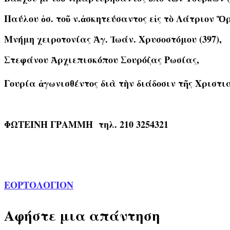
Παύλου ὁσ. τοῦ ν.ἀσκητεύσαντος εἰς τὸ Λάτριον Ὅρ
Μνήμη χειροτονίας Ἁγ. Ἰωάν. Χρυσοστόμου (397),
Στεφάνου Ἀρχιεπισκόπου Σουρόζας Ρωσίας,
Γουρία ἀγωνισθέντος διὰ τὴν διάδοσιν τῆς Χριστι
ΦΩΤΕΙΝΗ ΓΡΑΜΜΗ τηλ. 210 3254321
ΕΟΡΤΟΛΟΓΙΟΝ
Αφήστε μια απάντηση