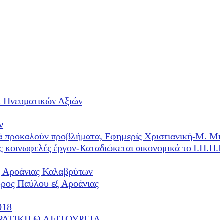
ι Πνευματικών Αξιών
ν
λλά προκαλούν προβλήματα, Εφημερίς Χριστιανική-Μ. Μ
ές κοινωφελές έργον-Καταδιώκεται οικονομικά το Ι.Π.
ξ Αροάνιας Καλαβρύτων
υρος Παύλου εξ Αροάνιας
018
ΕΡΑΤΙΚΗ Θ.ΛΕΙΤΟΥΡΓΙΑ