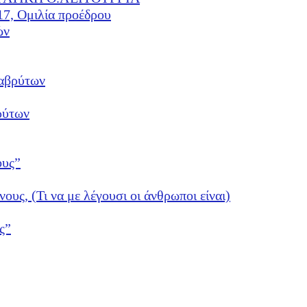
17, Ομιλία προέδρου
ών
αβρύτων
ρύτων
ους”
νους, (Τι να με λέγουσι οι άνθρωποι είναι)
ς”