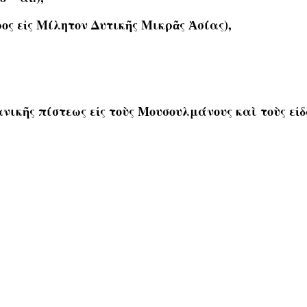
ος εἰς Μίλητον Δυτικῆς Μικρᾶς Ἀσίας),
ανικῆς πίστεως εἰς τοὺς Μουσουλμάνους καὶ τοὺς εἰ