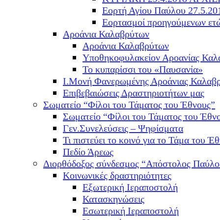
Εορτή Αγίου Παύλου 27.5.20
Εορτασμοί προηγούμενων ετ
Αροάνια Καλαβρύτων
Αροάνια Καλαβρύτων
Υποθηκοφυλακείον Αροανίας Καλ
Το κυπαρίσσι του «Παυσανία»
Ι.Μονή Φανερωμένης Αροάνιας Καλαβ
Επιβεβαιώσεις Δραστηριοτήτων μας
Σωματείο “Φίλοι του Τάματος του Έθνους”
Σωματείο “Φίλοι του Τάματος του Έθν
Γεν.Συνελεύσεις – Ψηφίσματα
Τι πιστεύει το κοινό για το Τάμα του Έθ
Πεδίο Άρεως
Διορθόδοξος σύνδεσμος “Απόστολος Παύλο
Κοινωνικές δραστηριότητες
Εξωτερική Ιεραποστολή
Κατασκηνώσεις
Εσωτερική Ιεραποστολή