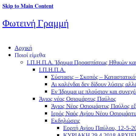
Skip to Main Content
Φωτεινή Γραμμή
Αρχική
Ποιοί είμεθα
Ι.Π.Η.Π.Α. Ίδρυμα Προασπίσεως Ηθικών κα
Ι.Π.Η.Π.Α.
Σύστασις – Σκοπός – Καταστατικό
Αι καλένδαι δεν δίδουν λύσεις α
Εν Ίδρυμα με πλούσιον και συνεχ
Άγιος νέος Οσιομάρτυς Παύλος
Άγιος Νέος Οσιομάρτυς Παύλος ε
Ιερός Ναός Αγίου Νέου Οσιομάρτ
Εκδηλώσεις
Εορτή Αγίου Παύλου, 12-5-2
ΚΥΡΙΑΚΗ 29.4.2018 ΑΡΧΙ