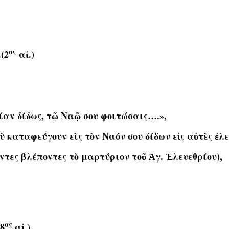
ος
(2
αἰ.)
ίαν δίδως, τῷ Ναῷ σου φοιτώσαις….»,
ὺ καταφεύγουν εὶς τὸν Ναόν σου δίδων εἰς αὐτὲς ἐλ
τες βλέποντες τὸ μαρτύριον τοῦ Ἁγ. Ἐλευεθρίου),
ος
8
αἰ.),