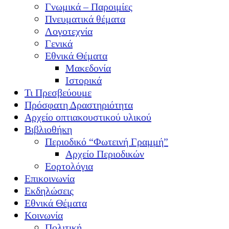
Γνωμικά – Παροιμίες
Πνευματικά θέματα
Λογοτεχνία
Γενικά
Εθνικά Θέματα
Μακεδονία
Ιστορικά
Τι Πρεσβεύουμε
Πρόσφατη Δραστηριότητα
Αρχείο οπτιακουστικού υλικού
Βιβλιοθήκη
Περιοδικό “Φωτεινή Γραμμή”
Αρχείο Περιοδικών
Εορτολόγια
Επικοινωνία
Εκδηλώσεις
Εθνικά Θέματα
Κοινωνία
Πολιτική