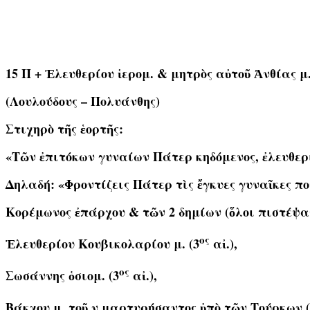
15 Π
+ Ἐλευθερίου ἱερομ. & μητρὸς αὐτοῦ Ἀνθίας μ.
(Λουλούδους – Πολυάνθης)
Στιχηρὸ τῆς ἑορτῆς:
«Τῶν ἐπιτόκων γυναίων Πάτερ κηδόμενος, ἐλευθερ
Δηλαδή: «Φροντίζεις Πάτερ τὶς ἔγκυες γυναῖκες πο
Κορέμωνος ἐπάρχου & τῶν 2 δημίων (ὅλοι πιστέψαν
ος
Ἐλευθερίου Κουβικολαρίου μ. (3
αἰ.),
ος
Σωσάννης ὁσιομ. (3
αἰ.),
Βάκχου μ. τοῦ ν.μαρτυρήσαντος ὑπὸ τῶν Τούρκων (