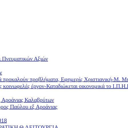
ι Πνευματικών Αξιών
ν
λλά προκαλούν προβλήματα, Εφημερίς Χριστιανική-Μ. Μ
ές κοινωφελές έργον-Καταδιώκεται οικονομικά το Ι.Π.
ξ Αροάνιας Καλαβρύτων
υρος Παύλου εξ Αροάνιας
018
ΕΡΑΤΙΚΗ Θ.ΛΕΙΤΟΥΡΓΙΑ