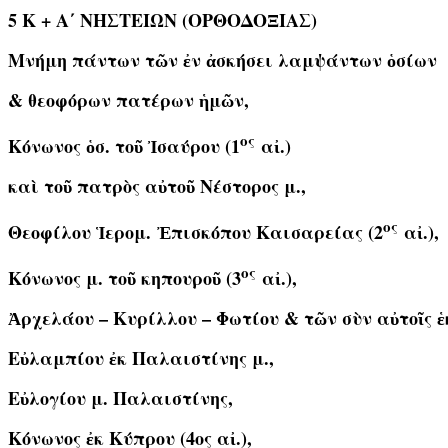
5 Κ
+ Α΄ ΝΗΣΤΕΙΩΝ (ΟΡΘΟΔΟΞΙΑΣ)
Μνήμη πάντων τῶν ἐν ἀσκήσει λαμψάντων ὁσίων
& θεοφόρων πατέρων ἡμῶν,
ος
Κόνωνος ὁσ. τοῦ Ἰσαύρου (1
αἰ.)
καὶ τοῦ πατρὸς αὐτοῦ Νέστορος μ.,
ος
Θεοφίλου Ἱερομ. Ἐπισκόπου Καισαρείας (2
αἰ.),
ος
Κόνωνος μ. τοῦ κηπουροῦ (3
αἰ.),
Ἀρχελάου – Κυρίλλου – Φωτίου & τῶν σὺν αὐτοῖς ἑ
Εὐλαμπίου ἐκ Παλαιστίνης μ.,
Εὐλογίου μ. Παλαιστίνης,
Κόνωνος ἐκ Κύπρου (4ος αἰ.),