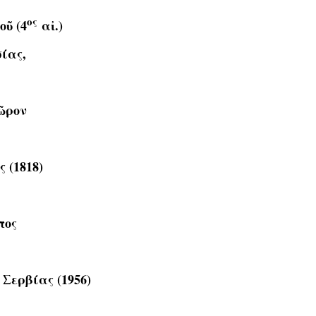
ος
οῦ (4
αἰ.)
σίας,
χῶρον
 (1818)
πος
Σερβίας (1956)