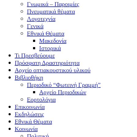
Γνωμικά – Παροιμίες
Πνευματικά θέματα
Λογοτεχνία
Γενικά
Εθνικά Θέματα
Μακεδονία
Ιστορικά
Τι Πρεσβεύουμε
Πρόσφατη Δραστηριότητα
Αρχείο οπτιακουστικού υλικού
Βιβλιοθήκη
Περιοδικό “Φωτεινή Γραμμή”
Αρχείο Περιοδικών
Εορτολόγια
Επικοινωνία
Εκδηλώσεις
Εθνικά Θέματα
Κοινωνία
Πολιτική