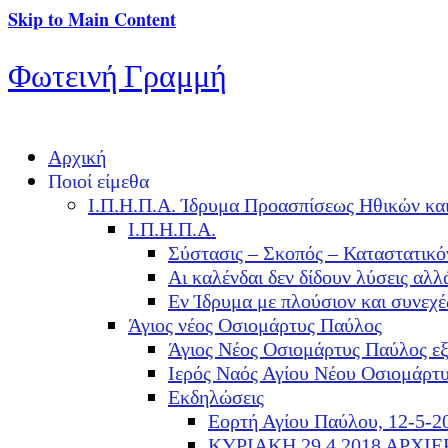
Skip to Main Content
Φωτεινή Γραμμή
Αρχική
Ποιοί είμεθα
Ι.Π.Η.Π.Α. Ίδρυμα Προασπίσεως Ηθικών κα
Ι.Π.Η.Π.Α.
Σύστασις – Σκοπός – Καταστατικό
Αι καλένδαι δεν δίδουν λύσεις α
Εν Ίδρυμα με πλούσιον και συνεχ
Άγιος νέος Οσιομάρτυς Παύλος
Άγιος Νέος Οσιομάρτυς Παύλος ε
Ιερός Ναός Αγίου Νέου Οσιομάρτ
Εκδηλώσεις
Εορτή Αγίου Παύλου, 12-5-2
ΚΥΡΙΑΚΗ 29.4.2018 ΑΡΧΙ