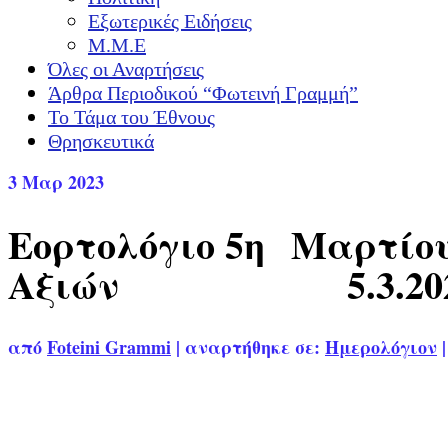
Εξωτερικές Ειδήσεις
Μ.Μ.Ε
Όλες οι Αναρτήσεις
Άρθρα Περιοδικού “Φωτεινή Γραμμή”
Το Τάμα του Έθνους
Θρησκευτικά
3
Μαρ 2023
Εορτολόγιο 5η Μαρτίο
Αξιών 5.3.202
από
Foteini Grammi
|
αναρτήθηκε σε:
Ημερολόγιον
|