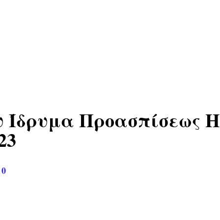
υ Ίδρυμα Προασπίσεως 
3
0