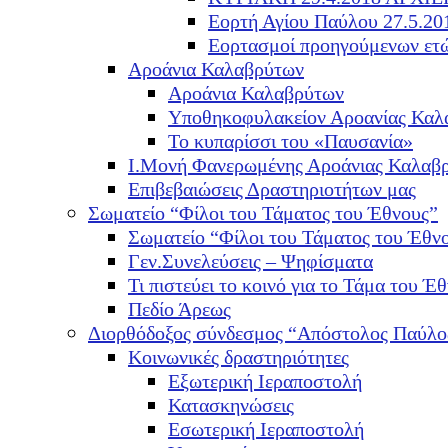
Εορτή Αγίου Παύλου 27.5.20
Εορτασμοί προηγούμενων ετ
Αροάνια Καλαβρύτων
Αροάνια Καλαβρύτων
Υποθηκοφυλακείον Αροανίας Καλ
Το κυπαρίσσι του «Παυσανία»
Ι.Μονή Φανερωμένης Αροάνιας Καλαβ
Επιβεβαιώσεις Δραστηριοτήτων μας
Σωματείο “Φίλοι του Τάματος του Έθνους”
Σωματείο “Φίλοι του Τάματος του Έθν
Γεν.Συνελεύσεις – Ψηφίσματα
Τι πιστεύει το κοινό για το Τάμα του Έθ
Πεδίο Άρεως
Διορθόδοξος σύνδεσμος “Απόστολος Παύλο
Κοινωνικές δραστηριότητες
Εξωτερική Ιεραποστολή
Κατασκηνώσεις
Εσωτερική Ιεραποστολή