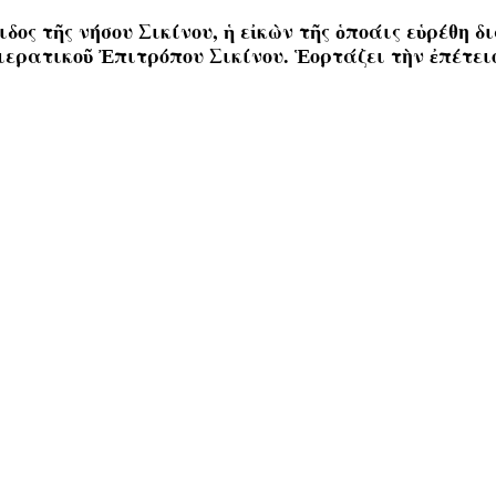
ς τῆς νήσου Σικίνου, ἡ εἰκὼν τῆς ὁποάις εὑρέθη δ
ερατικοῦ Ἐπιτρόπου Σικίνου. Ἑορτάζει τὴν ἐπέτειο