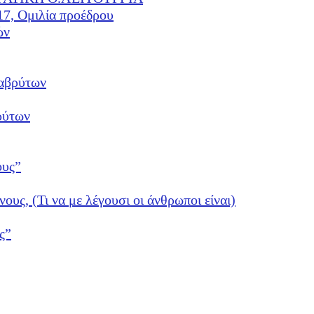
17, Ομιλία προέδρου
ών
αβρύτων
ρύτων
ους”
νους, (Τι να με λέγουσι οι άνθρωποι είναι)
ς”