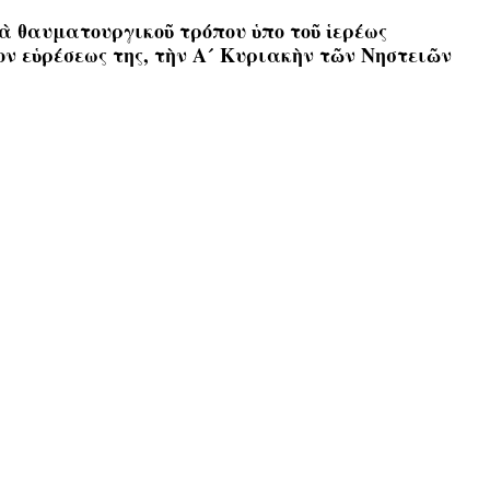
ιὰ θαυματουργικοῦ τρόπου ὑπο τοῦ ἱερέως
ν εὑρέσεως της, τὴν Α´ Κυριακὴν τῶν Νηστειῶν