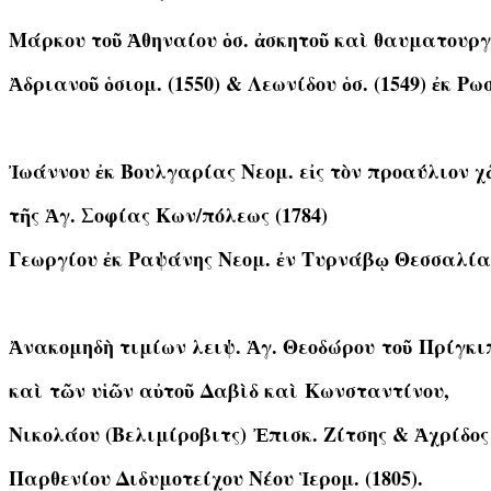
Μάρκου τοῦ Ἀθηναίου ὁσ. ἀσκητοῦ καὶ θαυματουργ
Ἀδριανοῦ ὁσιομ. (1550) & Λεωνίδου ὁσ. (1549) ἐκ Ρω
Ἰωάννου ἐκ Βουλγαρίας Νεομ. εἰς τὸν προαύλιον 
τῆς Ἁγ. Σοφίας Κων/πόλεως (1784)
Γεωργίου ἐκ Ραψάνης Νεομ. ἐν Τυρνάβῳ Θεσσαλίας
Ἀνακομηδὴ τιμίων λειψ. Ἁγ. Θεοδώρου
τοῦ Πρίγκι
καὶ τῶν υἱῶν αὐτοῦ Δαβὶδ καὶ Κωνσταντίνου,
Νικολάου (Βελιμίροβιτς)
Ἐπισκ. Ζίτσης & Ἀχρίδος
Παρθενίου Διδυμοτείχου Νέου Ἱερομ. (1805).