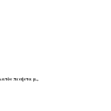
κατὸν πενήντα μ.,