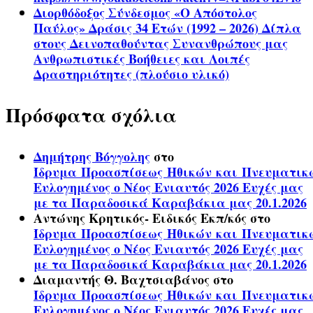
Διορθόδοξος Σύνδεσμος «Ο Απόστολος
Παύλος» Δράσις 34 Ετών (1992 – 2026) Δίπλα
στους Δεινοπαθούντας Συνανθρώπους μας
Ανθρωπιστικές Βοήθειες και Λοιπές
Δραστηριότητες (πλούσιο υλικό)
Πρόσφατα σχόλια
Δημήτρης Βόγγολης
στο
Ίδρυμα Προασπίσεως Ηθικών και Πνευματικ
Ευλογημένος ο Νέος Ενιαυτός 2026 Ευχές μας
με τα Παραδοσικά Καραβάκια μας 20.1.2026
Αντώνης Κρητικός- Ειδικός Εκπ/κός
στο
Ίδρυμα Προασπίσεως Ηθικών και Πνευματικ
Ευλογημένος ο Νέος Ενιαυτός 2026 Ευχές μας
με τα Παραδοσικά Καραβάκια μας 20.1.2026
Διαμαντής Θ. Βαχτσιαβάνος
στο
Ίδρυμα Προασπίσεως Ηθικών και Πνευματικ
Ευλογημένος ο Νέος Ενιαυτός 2026 Ευχές μας