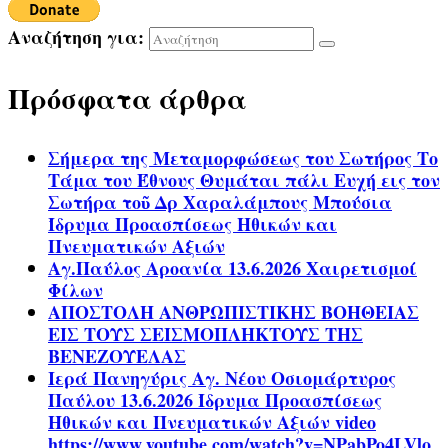
Αναζήτηση για:
Πρόσφατα άρθρα
Σήμερα της Μεταμορφώσεως του Σωτήρος Το
Τάμα του Έθνους Θυμάται πάλι Ευχή εις τον
Σωτήρα τοῦ Δρ Χαραλάμπους Μπούσια
Ίδρυμα Προασπίσεως Ηθικών και
Πνευματικών Αξιών
Αγ.Παύλος Αροανία 13.6.2026 Χαιρετισμοί
Φίλων
ΑΠΟΣΤΟΛΗ ΑΝΘΡΩΠΙΣΤΙΚΗΣ ΒΟΗΘΕΙΑΣ
ΕΙΣ ΤΟΥΣ ΣΕΙΣΜΟΠΛΗΚΤΟΥΣ ΤΗΣ
ΒΕΝΕΖΟΥΕΛΑΣ
Ιερά Πανηγύρις Αγ. Νέου Οσιομάρτυρος
Παύλου 13.6.2026 Ίδρυμα Προασπίσεως
Ηθικών και Πνευματικών Αξιών video
https://www.youtube.com/watch?v=NPabPo4LVlo