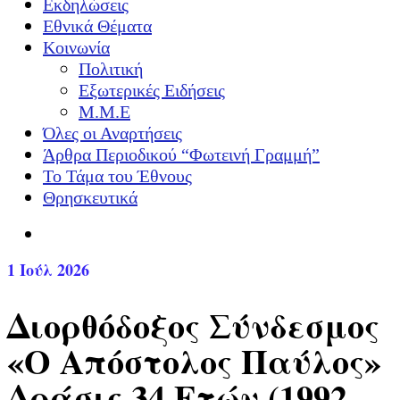
Εκδηλώσεις
Εθνικά Θέματα
Κοινωνία
Πολιτική
Εξωτερικές Ειδήσεις
Μ.Μ.Ε
Όλες οι Αναρτήσεις
Άρθρα Περιοδικού “Φωτεινή Γραμμή”
Το Τάμα του Έθνους
Θρησκευτικά
1
Ιούλ 2026
Διορθόδοξος Σύνδεσμος
«Ο Απόστολος Παύλος»
Δράσις 34 Ετών (1992 –