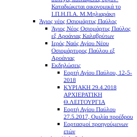
Καταδιώκεται οικονομικά το
Ι.Π.Η.Π.Α. Μ.Μηλιαράκη
Άγιος νέος Οσιομάρτυς Παύλος
Άγιος Νέος Οσιομάρτυς Παύλος
εξ Αροάνιας Καλαβρύτων
Ιερός Ναός Αγίου Νέου
Οσιομάρτυρος Παύλου εξ
Αροάνιας
Εκδηλώσεις
Εορτή Αγίου Παύλου, 12-5-
2018
ΚΥΡΙΑΚΗ 29.4.2018
ΑΡΧΙΕΡΑΤΙΚΗ
Θ.ΛΕΙΤΟΥΡΓΙΑ
Εορτή Αγίου Παύλου
27.5.2017, Ομιλία προέδρου
Εορτασμοί προηγούμενων
ετών