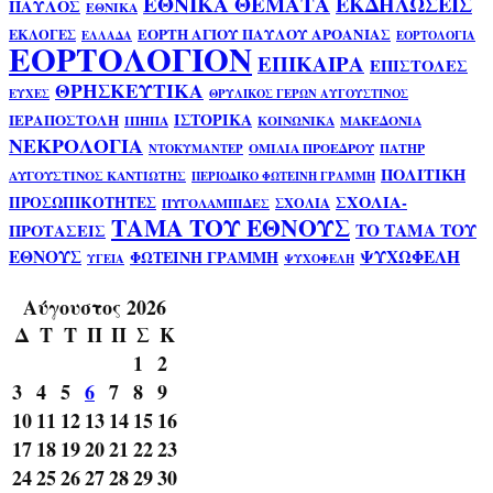
ΕΘΝΙΚΑ ΘΕΜΑΤΑ
ΕΚΔΗΛΩΣΕΙΣ
ΠΑΥΛΟΣ
ΕΘΝΙΚΑ
ΕΟΡΤΗ ΑΓΙΟΥ ΠΑΥΛΟΥ ΑΡΟΑΝΙΑΣ
ΕΚΛΟΓΕΣ
ΕΛΛΑΔΑ
ΕΟΡΤΟΛΟΓΙΑ
ΕΟΡΤΟΛΟΓΙΟΝ
ΕΠΙΚΑΙΡΑ
ΕΠΙΣΤΟΛΕΣ
ΘΡΗΣΚΕΥΤΙΚΑ
ΕΥΧΕΣ
ΘΡΥΛΙΚΟΣ ΓΕΡΩΝ ΑΥΓΟΥΣΤΙΝΟΣ
ΙΣΤΟΡΙΚΑ
ΙΕΡΑΠΟΣΤΟΛΗ
ΙΠΗΠΑ
ΚΟΙΝΩΝΙΚΑ
ΜΑΚΕΔΟΝΙΑ
ΝΕΚΡΟΛΟΓΙΑ
ΟΜΙΛΙΑ ΠΡΟΕΔΡΟΥ
ΠΑΤΗΡ
ΝΤΟΚΥΜΑΝΤΕΡ
ΠΟΛΙΤΙΚΗ
ΑΥΓΟΥΣΤΙΝΟΣ ΚΑΝΤΙΩΤΗΣ
ΠΕΡΙΟΔΙΚΟ ΦΩΤΕΙΝΗ ΓΡΑΜΜΗ
ΣΧΟΛΙΑ-
ΠΡΟΣΩΠΙΚΟΤΗΤΕΣ
ΣΧΟΛΙΑ
ΠΥΓΟΛΑΜΠΙΔΕΣ
ΤΑΜΑ ΤΟΥ ΕΘΝΟΥΣ
ΤΟ ΤΑΜΑ ΤΟΥ
ΠΡΟΤΑΣΕΙΣ
ΕΘΝΟΥΣ
ΨΥΧΩΦΕΛΗ
ΦΩΤΕΙΝΗ ΓΡΑΜΜΗ
ΥΓΕΙΑ
ΨΥΧΟΦΕΛΗ
Αύγουστος 2026
Δ
Τ
Τ
Π
Π
Σ
Κ
1
2
3
4
5
6
7
8
9
10
11
12
13
14
15
16
17
18
19
20
21
22
23
24
25
26
27
28
29
30