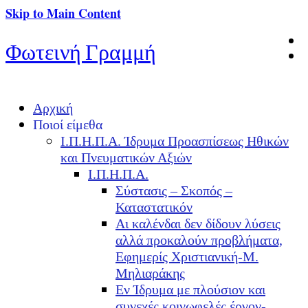
Skip to Main Content
Φωτεινή Γραμμή
Αρχική
Ποιοί είμεθα
Ι.Π.Η.Π.Α. Ίδρυμα Προασπίσεως Ηθικών
και Πνευματικών Αξιών
Ι.Π.Η.Π.Α.
Σύστασις – Σκοπός –
Καταστατικόν
Αι καλένδαι δεν δίδουν λύσεις
αλλά προκαλούν προβλήματα,
Εφημερίς Χριστιανική-Μ.
Μηλιαράκης
Εν Ίδρυμα με πλούσιον και
συνεχές κοινωφελές έργον-