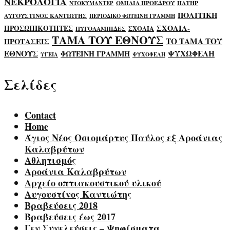
ΝΕΚΡΟΛΟΓΙΑ
ΟΜΙΛΙΑ ΠΡΟΕΔΡΟΥ
ΠΑΤΗΡ
ΝΤΟΚΥΜΑΝΤΕΡ
ΠΟΛΙΤΙΚΗ
ΑΥΓΟΥΣΤΙΝΟΣ ΚΑΝΤΙΩΤΗΣ
ΠΕΡΙΟΔΙΚΟ ΦΩΤΕΙΝΗ ΓΡΑΜΜΗ
ΣΧΟΛΙΑ-
ΠΡΟΣΩΠΙΚΟΤΗΤΕΣ
ΣΧΟΛΙΑ
ΠΥΓΟΛΑΜΠΙΔΕΣ
ΤΑΜΑ ΤΟΥ ΕΘΝΟΥΣ
ΤΟ ΤΑΜΑ ΤΟΥ
ΠΡΟΤΑΣΕΙΣ
ΕΘΝΟΥΣ
ΨΥΧΩΦΕΛΗ
ΦΩΤΕΙΝΗ ΓΡΑΜΜΗ
ΥΓΕΙΑ
ΨΥΧΟΦΕΛΗ
Σελίδες
Contact
Home
Άγιος Νέος Οσιομάρτυς Παύλος εξ Αροάνιας
Καλαβρύτων
Αθλητισμός
Αροάνια Καλαβρύτων
Αρχείο οπτιακουστικού υλικού
Αυγουστίνος Καντιώτης
Βραβεύσεις 2018
Βραβεύσεις έως 2017
Γεν.Συνελεύσεις – Ψηφίσματα