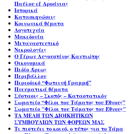
Παύλου εξ Αροάνιας
Ιστορικά
Κατασκηνώσεις
Κοινωνικά θέματα
Λογοτεχνία
Μακεδονία
Μεταναστευτικό
Νεκρολογίες
Ο Γέρων Αυγουστίνος Καντιώτης
Οικονομικά
Πεδίο Άρεως
Περιβάλλον
Περιοδικό “Φωτεινή Γραμμή”
Πνευματικά θέματα
Σύστασις – Σκοπός – Καταστατικόν
Σωματείο “Φίλοι του Τάματος του Έθνους”
Σωματείο "Φίλοι του Τάματος του Έθνους"
ΤΑ ΜΕΛΗ ΤΩΝ ΔΙΟΙΚΗΤΙΚΩΝ
ΣΥΜΒΟΥΛΙΩΝ ΤΩΝ ΦΟΡΕΩΝ ΜΑΣ
Τι πιστεύει το κοινό, ο τύπος για το Τάμα