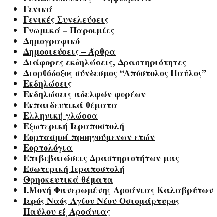
Γενικά
Γενικές Συνελεύσεις
Γνωμικά – Παροιμίες
Δημογραφικό
Δημοσιεύσεις – Άρθρα
Διάφορες εκδηλώσεις, Δραστηριότητες
Διορθόδοξος σύνδεσμος “Απόστολος Παύλος”
Εκδηλώσεις
Εκδηλώσεις αδελφών φορέων
Εκπαιδευτικά θέματα
Ελληνική γλώσσα
Εξωτερική Ιεραποστολή
Εορτασμοί προηγούμενων ετών
Εορτολόγια
Επιβεβαιώσεις Δραστηριοτήτων μας
Εσωτερική Ιεραποστολή
Θρησκευτικά θέματα
Ι.Μονή Φανερωμένης Αροάνιας Καλαβρύτων
Ιερός Ναός Αγίου Νέου Οσιομάρτυρος
Παύλου εξ Αροάνιας