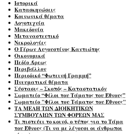
Ιστορικά
Κατασκηνώσεις
Κοινωνικά θέματα
Λογοτεχνία
Μακεδονία
Μεταναστευτικό
Νεκρολογίες
Ο Γέρων Αυγουστίνος Καντιώτης
Οικονομικά
Πεδίο Άρεως
Περιβάλλον
Περιοδικό “Φωτεινή Γραμμή”
Πνευματικά θέματα
Σύστασις – Σκοπός – Καταστατικόν
Σωματείο “Φίλοι του Τάματος του Έθνους”
Σωματείο "Φίλοι του Τάματος του Έθνους"
ΤΑ ΜΕΛΗ ΤΩΝ ΔΙΟΙΚΗΤΙΚΩΝ
ΣΥΜΒΟΥΛΙΩΝ ΤΩΝ ΦΟΡΕΩΝ ΜΑΣ
Τι πιστεύει το κοινό, ο τύπος για το Τάμα
του Έθνους (Τι να με λέγουσι οι άνθρωποι