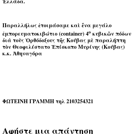
Ἑλλάδα.
Παραλλήλως ἑτοιμάσαμε καὶ ἕνα μεγάλο
ο
ἐμπορευματοκιβώτιο (container) 4
κυβικῶν πόδων
διὰ τοὺς Ὀρθόδοξους τῆς Κούβας μὲ παραλήπτη
τὸν Θεοφιλέστατο Ἐπίσκοπο Μυρίνης (Κούβας)
κ.κ. Ἀθηναγόρα
ΦΩΤΕΙΝΗ ΓΡΑΜΜΗ τηλ 2103254321
Αφήστε μια απάντηση