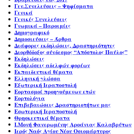
Γεν.Συνελεύσεις – Ψηφίσματα
Γενικά
Γενικές Συνελεύσεις
Γνωμικά – Παροιμίες
Δημογραφικό
Δημοσιεύσεις – Άρθρα
Διάφορες εκδηλώσεις, Δραστηριότητες
Διορθόδοξος σύνδεσμος “Απόστολος Παύλος”
Εκδηλώσεις
Εκδηλώσεις αδελφών φορέων
Εκπαιδευτικά θέματα
Ελληνική γλώσσα
Εξωτερική Ιεραποστολή
Εορτασμοί προηγούμενων ετών
Εορτολόγια
Επιβεβαιώσεις Δραστηριοτήτων μας
Εσωτερική Ιεραποστολή
Θρησκευτικά θέματα
Ι.Μονή Φανερωμένης Αροάνιας Καλαβρύτων
Ιερός Ναός Αγίου Νέου Οσιομάρτυρος