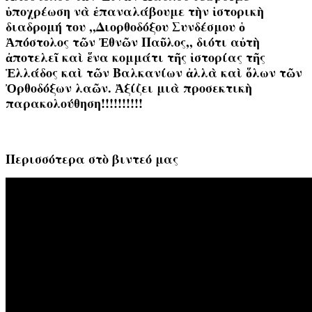
ὑποχρέωση νὰ ἐπαναλάβουμε τὴν ἱστορικὴ
διαδρομή του ,,Διορθοδόξου Συνδέσμου ὁ
Ἀπόστολος τῶν Ἐθνῶν Παῦλος,, διότι αὐτὴ
ἀποτελεῖ καὶ ἕνα κομμάτι τῆς ἱστορίας τῆς
Ἑλλάδος καὶ τῶν Βαλκανίων ἀλλὰ καὶ ὅλων τῶν
Ὀρθοδόξων λαῶν. Ἀξίζει μιὰ προσεκτικὴ
παρακολούθηση!!!!!!!!!!
Περισσότερα στὸ βιντεό μας