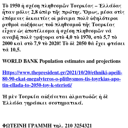
Τὸ 1950 ἡ σχέση πληθυσμῶν Τουρκίας – Ἑλλάδας
ἦταν μόλις 2,8 ὑπὲρ τῆς πρώτης. Ὅμως, μέσα στὶς
ἑπόμενες δεκαετίες οἱ μόνιμα πολὺ ὑψηλότεροι
ρυθμοὶ αὐξήσεως τοῦ πληθυσμοῦ τῆς Τουρκίας
εἶχαν ὡς ἀποτέλεσμα ἡ σχέση πληθυσμῶν νὰ
αναβῆ πολὺ γρήγορα στὸ 4,0 τὸ 1970, στὸ 5,7 τὸ
2000 καὶ στὸ 7,9 τὸ 2020! Τὸ δὲ 2050 θὰ ἔχει φτάσει
τὰ 10,5.
WORLD BANK Population estimates and projections
Https://www.thepresident.gr/2021/10/20/ethniki-apeili-
80-90-ekat-megalyteros-o-plithysmos-tis-toyrkias-apo-
tin-ellada-to-2050-toy-k-sterioti/
Ἡ μὲν Τουρκία αὐξάνεται ἁλματωδῶς ἡ δὲ
Ἑλλάδα γηράσκει συστηματικά.
ΦΩΤΕΙΝΗ ΓΡΑΜΜΗ τηλ. 210 3254321