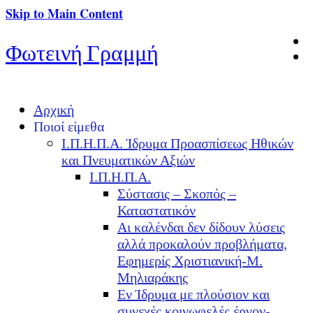
Skip to Main Content
Φωτεινή Γραμμή
Αρχική
Ποιοί είμεθα
Ι.Π.Η.Π.Α. Ίδρυμα Προασπίσεως Ηθικών
και Πνευματικών Αξιών
Ι.Π.Η.Π.Α.
Σύστασις – Σκοπός –
Καταστατικόν
Αι καλένδαι δεν δίδουν λύσεις
αλλά προκαλούν προβλήματα,
Εφημερίς Χριστιανική-Μ.
Μηλιαράκης
Εν Ίδρυμα με πλούσιον και
συνεχές κοινωφελές έργον-