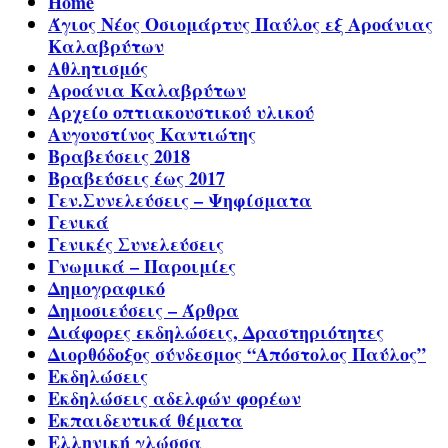
Home
Άγιος Νέος Οσιομάρτυς Παύλος εξ Αροάνιας
Καλαβρύτων
Αθλητισμός
Αροάνια Καλαβρύτων
Αρχείο οπτιακουστικού υλικού
Αυγουστίνος Καντιώτης
Βραβεύσεις 2018
Βραβεύσεις έως 2017
Γεν.Συνελεύσεις – Ψηφίσματα
Γενικά
Γενικές Συνελεύσεις
Γνωμικά – Παροιμίες
Δημογραφικό
Δημοσιεύσεις – Άρθρα
Διάφορες εκδηλώσεις, Δραστηριότητες
Διορθόδοξος σύνδεσμος “Απόστολος Παύλος”
Εκδηλώσεις
Εκδηλώσεις αδελφών φορέων
Εκπαιδευτικά θέματα
Ελληνική γλώσσα