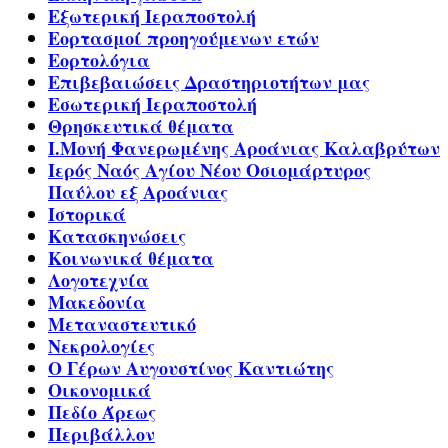
Εξωτερική Ιεραποστολή
Εορτασμοί προηγούμενων ετών
Εορτολόγια
Επιβεβαιώσεις Δραστηριοτήτων μας
Εσωτερική Ιεραποστολή
Θρησκευτικά θέματα
Ι.Μονή Φανερωμένης Αροάνιας Καλαβρύτων
Ιερός Ναός Αγίου Νέου Οσιομάρτυρος
Παύλου εξ Αροάνιας
Ιστορικά
Κατασκηνώσεις
Κοινωνικά θέματα
Λογοτεχνία
Μακεδονία
Μεταναστευτικό
Νεκρολογίες
Ο Γέρων Αυγουστίνος Καντιώτης
Οικονομικά
Πεδίο Άρεως
Περιβάλλον