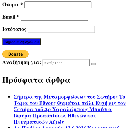
Όνομα
*
Email
*
Ιστότοπος
Αναζήτηση για:
Πρόσφατα άρθρα
Σήμερα της Μεταμορφώσεως του Σωτήρος Το
Τάμα του Έθνους Θυμάται πάλι Ευχή εις τον
Σωτήρα τοῦ Δρ Χαραλάμπους Μπούσια
Ίδρυμα Προασπίσεως Ηθικών και
Πνευματικών Αξιών