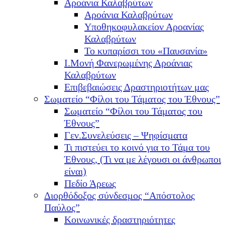
Αροάνια Καλαβρύτων
Αροάνια Καλαβρύτων
Υποθηκοφυλακείον Αροανίας
Καλαβρύτων
Το κυπαρίσσι του «Παυσανία»
Ι.Μονή Φανερωμένης Αροάνιας
Καλαβρύτων
Επιβεβαιώσεις Δραστηριοτήτων μας
Σωματείο “Φίλοι του Τάματος του Έθνους”
Σωματείο “Φίλοι του Τάματος του
Έθνους”
Γεν.Συνελεύσεις – Ψηφίσματα
Τι πιστεύει το κοινό για το Τάμα του
Έθνους, (Τι να με λέγουσι οι άνθρωποι
είναι)
Πεδίο Άρεως
Διορθόδοξος σύνδεσμος “Απόστολος
Παύλος”
Κοινωνικές δραστηριότητες