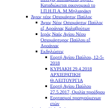
Καταδιώκεται οικονομικά το
Ι.Π.Η.Π.Α. Μ.Μηλιαράκη
Άγιος νέος Οσιομάρτυς Παύλος
Άγιος Νέος Οσιομάρτυς Παύλος
εξ Αροάνιας Καλαβρύτων
Ιερός Ναός Αγίου Νέου
Οσιομάρτυρος Παύλου εξ
Αροάνιας
Εκδηλώσεις
Εορτή Αγίου Παύλου, 12-5-
2018
ΚΥΡΙΑΚΗ 29.4.2018
ΑΡΧΙΕΡΑΤΙΚΗ
Θ.ΛΕΙΤΟΥΡΓΙΑ
Εορτή Αγίου Παύλου
27.5.2017, Ομιλία προέδρου
Εορτασμοί προηγούμενων
ετών