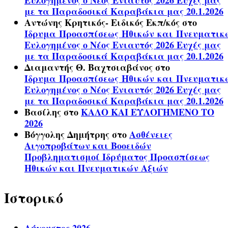
Ευλογημένος ο Νέος Ενιαυτός 2026 Ευχές μας
με τα Παραδοσικά Καραβάκια μας 20.1.2026
Αντώνης Κρητικός- Ειδικός Εκπ/κός
στο
Ίδρυμα Προασπίσεως Ηθικών και Πνευματικ
Ευλογημένος ο Νέος Ενιαυτός 2026 Ευχές μας
με τα Παραδοσικά Καραβάκια μας 20.1.2026
Διαμαντής Θ. Βαχτσιαβάνος
στο
Ίδρυμα Προασπίσεως Ηθικών και Πνευματικ
Ευλογημένος ο Νέος Ενιαυτός 2026 Ευχές μας
με τα Παραδοσικά Καραβάκια μας 20.1.2026
Βασίλης
στο
ΚΑΛΟ ΚΑΙ ΕΥΛΟΓΗΜΕΝΟ ΤΟ
2026
Βόγγολης Δημήτρης
στο
Ασθένειες
Αιγοπροβάτων και Βοοειδών
Προβληματισμοί Ιδρύματος Προασπίσεως
Ηθικών και Πνευματικών Αξιών
Ιστορικό