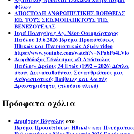
Αγ.Παύλος Αροανία 13.6.2026 Χαιρετισμοί
Φίλων
ΑΠΟΣΤΟΛΗ ΑΝΘΡΩΠΙΣΤΙΚΗΣ ΒΟΗΘΕΙΑΣ
ΕΙΣ ΤΟΥΣ ΣΕΙΣΜΟΠΛΗΚΤΟΥΣ ΤΗΣ
ΒΕΝΕΖΟΥΕΛΑΣ
Ιερά Πανηγύρις Αγ. Νέου Οσιομάρτυρος
Παύλου 13.6.2026 Ίδρυμα Προασπίσεως
Ηθικών και Πνευματικών Αξιών video
https://www.youtube.com/watch?v=NPabPo4LVlo
Διορθόδοξος Σύνδεσμος «Ο Απόστολος
Παύλος» Δράσις 34 Ετών (1992 – 2026) Δίπλα
στους Δεινοπαθούντας Συνανθρώπους μας
Ανθρωπιστικές Βοήθειες και Λοιπές
Δραστηριότητες (πλούσιο υλικό)
Πρόσφατα σχόλια
Δημήτρης Βόγγολης
στο
Ίδρυμα Προασπίσεως Ηθικών και Πνευματικ