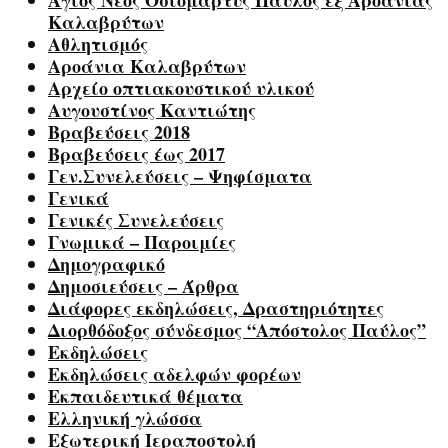
Άγιος Νέος Οσιομάρτυς Παύλος εξ Αροάνιας
Καλαβρύτων
Αθλητισμός
Αροάνια Καλαβρύτων
Αρχείο οπτιακουστικού υλικού
Αυγουστίνος Καντιώτης
Βραβεύσεις 2018
Βραβεύσεις έως 2017
Γεν.Συνελεύσεις – Ψηφίσματα
Γενικά
Γενικές Συνελεύσεις
Γνωμικά – Παροιμίες
Δημογραφικό
Δημοσιεύσεις – Άρθρα
Διάφορες εκδηλώσεις, Δραστηριότητες
Διορθόδοξος σύνδεσμος “Απόστολος Παύλος”
Εκδηλώσεις
Εκδηλώσεις αδελφών φορέων
Εκπαιδευτικά θέματα
Ελληνική γλώσσα
Εξωτερική Ιεραποστολή