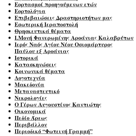
Εορτασμοί προηγούμενων ετών
Εορτολόγια
Επιβεβαιώσεις Δραστηριοτήτων μας
Εσωτερική Ιεραποστολή
Θρησκευτικά θέματα
Ι.Μονή Φανερωμένης Αροάνιας Καλαβρύτων
Ιερός Ναός Αγίου Νέου Οσιομάρτυρος
Παύλου εξ Αροάνιας
Ιστορικά
Κατασκηνώσεις
Κοινωνικά θέματα
Λογοτεχνία
Μακεδονία
Μεταναστευτικό
Νεκρολογίες
Ο Γέρων Αυγουστίνος Καντιώτης
Οικονομικά
Πεδίο Άρεως
Περιβάλλον
Περιοδικό “Φωτεινή Γραμμή”