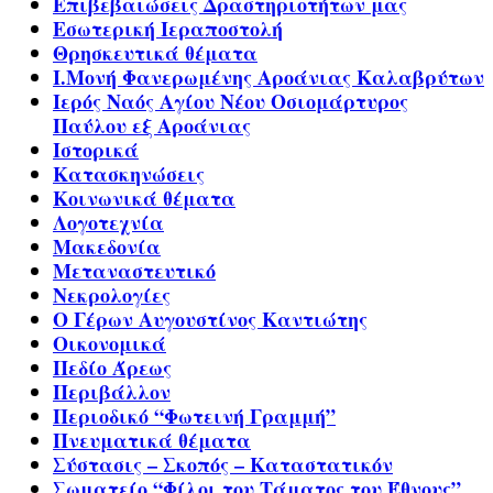
Επιβεβαιώσεις Δραστηριοτήτων μας
Εσωτερική Ιεραποστολή
Θρησκευτικά θέματα
Ι.Μονή Φανερωμένης Αροάνιας Καλαβρύτων
Ιερός Ναός Αγίου Νέου Οσιομάρτυρος
Παύλου εξ Αροάνιας
Ιστορικά
Κατασκηνώσεις
Κοινωνικά θέματα
Λογοτεχνία
Μακεδονία
Μεταναστευτικό
Νεκρολογίες
Ο Γέρων Αυγουστίνος Καντιώτης
Οικονομικά
Πεδίο Άρεως
Περιβάλλον
Περιοδικό “Φωτεινή Γραμμή”
Πνευματικά θέματα
Σύστασις – Σκοπός – Καταστατικόν
Σωματείο “Φίλοι του Τάματος του Έθνους”