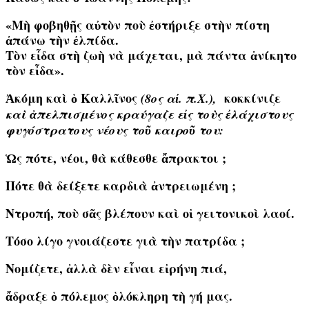
«Μὴ φοβηθῇς αὐτὸν ποὺ ἐστήριξε στὴν πίστη
ἀπάνω τὴν ἐλπίδα.
Τὸν εἶδα στὴ ζωὴ νὰ μάχεται, μὰ πάντα ἀνίκητο
τὸν εἶδα».
Ἀκόμη καὶ ὁ Καλλῖνος
κοκκίνιζε
(8ος αἰ. π.Χ.),
καὶ ἀπελπισμένος κραύγαζε εἰς τοὺς ἐλάχιστους
φυγόστρατους νέους τοῦ καιροῦ του:
Ὡς πότε, νέοι, θὰ κάθεσθε ἄπρακτοι ;
Πότε θὰ δείξετε καρδιὰ ἀντρειωμένη ;
Ντροπή, ποὺ σᾶς βλέπουν καὶ οἱ γειτονικοὶ λαοί.
Τόσο λίγο γνοιάζεστε γιὰ τὴν πατρίδα ;
Νομίζετε, ἀλλὰ δὲν εἶναι εἰρήνη πιά,
ἄδραξε ὁ πόλεμος ὁλόκληρη τὴ γή μας.