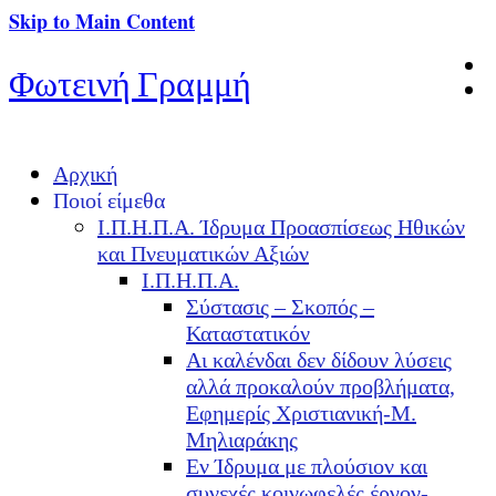
Skip to Main Content
Φωτεινή Γραμμή
Αρχική
Ποιοί είμεθα
Ι.Π.Η.Π.Α. Ίδρυμα Προασπίσεως Ηθικών
και Πνευματικών Αξιών
Ι.Π.Η.Π.Α.
Σύστασις – Σκοπός –
Καταστατικόν
Αι καλένδαι δεν δίδουν λύσεις
αλλά προκαλούν προβλήματα,
Εφημερίς Χριστιανική-Μ.
Μηλιαράκης
Εν Ίδρυμα με πλούσιον και
συνεχές κοινωφελές έργον-