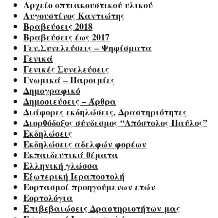
Αρχείο οπτιακουστικού υλικού
Αυγουστίνος Καντιώτης
Βραβεύσεις 2018
Βραβεύσεις έως 2017
Γεν.Συνελεύσεις – Ψηφίσματα
Γενικά
Γενικές Συνελεύσεις
Γνωμικά – Παροιμίες
Δημογραφικό
Δημοσιεύσεις – Άρθρα
Διάφορες εκδηλώσεις, Δραστηριότητες
Διορθόδοξος σύνδεσμος “Απόστολος Παύλος”
Εκδηλώσεις
Εκδηλώσεις αδελφών φορέων
Εκπαιδευτικά θέματα
Ελληνική γλώσσα
Εξωτερική Ιεραποστολή
Εορτασμοί προηγούμενων ετών
Εορτολόγια
Επιβεβαιώσεις Δραστηριοτήτων μας