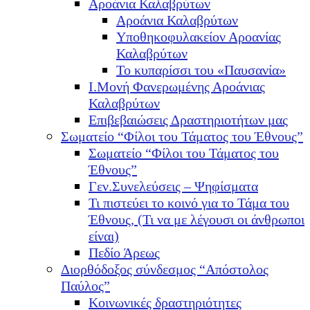
Αροάνια Καλαβρύτων
Αροάνια Καλαβρύτων
Υποθηκοφυλακείον Αροανίας
Καλαβρύτων
Το κυπαρίσσι του «Παυσανία»
Ι.Μονή Φανερωμένης Αροάνιας
Καλαβρύτων
Επιβεβαιώσεις Δραστηριοτήτων μας
Σωματείο “Φίλοι του Τάματος του Έθνους”
Σωματείο “Φίλοι του Τάματος του
Έθνους”
Γεν.Συνελεύσεις – Ψηφίσματα
Τι πιστεύει το κοινό για το Τάμα του
Έθνους, (Τι να με λέγουσι οι άνθρωποι
είναι)
Πεδίο Άρεως
Διορθόδοξος σύνδεσμος “Απόστολος
Παύλος”
Κοινωνικές δραστηριότητες