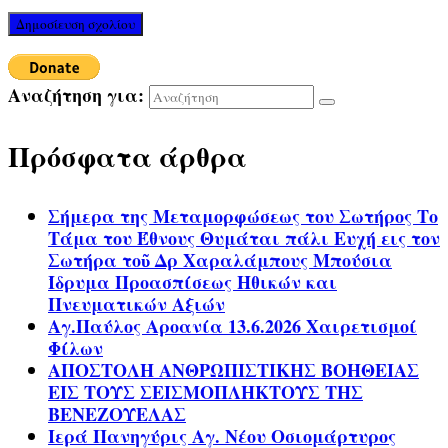
Αναζήτηση για:
Πρόσφατα άρθρα
Σήμερα της Μεταμορφώσεως του Σωτήρος Το
Τάμα του Έθνους Θυμάται πάλι Ευχή εις τον
Σωτήρα τοῦ Δρ Χαραλάμπους Μπούσια
Ίδρυμα Προασπίσεως Ηθικών και
Πνευματικών Αξιών
Αγ.Παύλος Αροανία 13.6.2026 Χαιρετισμοί
Φίλων
ΑΠΟΣΤΟΛΗ ΑΝΘΡΩΠΙΣΤΙΚΗΣ ΒΟΗΘΕΙΑΣ
ΕΙΣ ΤΟΥΣ ΣΕΙΣΜΟΠΛΗΚΤΟΥΣ ΤΗΣ
ΒΕΝΕΖΟΥΕΛΑΣ
Ιερά Πανηγύρις Αγ. Νέου Οσιομάρτυρος