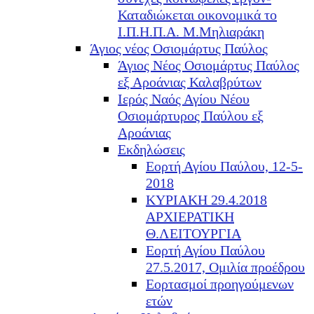
Καταδιώκεται οικονομικά το
Ι.Π.Η.Π.Α. Μ.Μηλιαράκη
Άγιος νέος Οσιομάρτυς Παύλος
Άγιος Νέος Οσιομάρτυς Παύλος
εξ Αροάνιας Καλαβρύτων
Ιερός Ναός Αγίου Νέου
Οσιομάρτυρος Παύλου εξ
Αροάνιας
Εκδηλώσεις
Εορτή Αγίου Παύλου, 12-5-
2018
ΚΥΡΙΑΚΗ 29.4.2018
ΑΡΧΙΕΡΑΤΙΚΗ
Θ.ΛΕΙΤΟΥΡΓΙΑ
Εορτή Αγίου Παύλου
27.5.2017, Ομιλία προέδρου
Εορτασμοί προηγούμενων
ετών