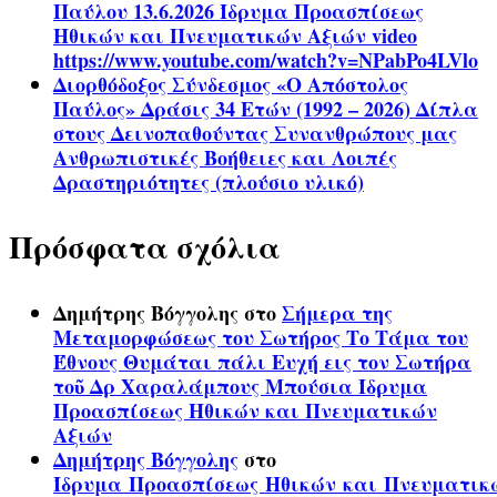
Παύλου 13.6.2026 Ίδρυμα Προασπίσεως
Ηθικών και Πνευματικών Αξιών video
https://www.youtube.com/watch?v=NPabPo4LVlo
Διορθόδοξος Σύνδεσμος «Ο Απόστολος
Παύλος» Δράσις 34 Ετών (1992 – 2026) Δίπλα
στους Δεινοπαθούντας Συνανθρώπους μας
Ανθρωπιστικές Βοήθειες και Λοιπές
Δραστηριότητες (πλούσιο υλικό)
Πρόσφατα σχόλια
Δημήτρης Βόγγολης
στο
Σήμερα της
Μεταμορφώσεως του Σωτήρος Το Τάμα του
Έθνους Θυμάται πάλι Ευχή εις τον Σωτήρα
τοῦ Δρ Χαραλάμπους Μπούσια Ίδρυμα
Προασπίσεως Ηθικών και Πνευματικών
Αξιών
Δημήτρης Βόγγολης
στο
Ίδρυμα Προασπίσεως Ηθικών και Πνευματικ