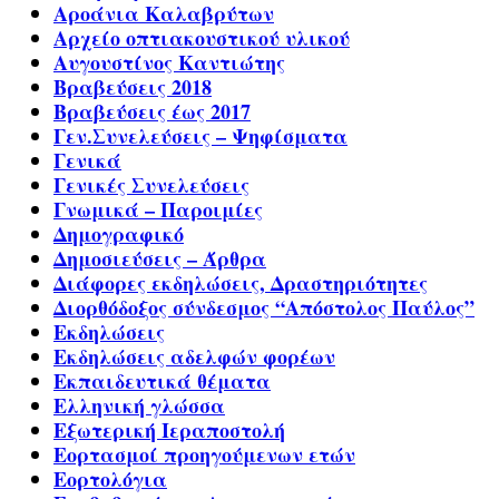
Αροάνια Καλαβρύτων
Αρχείο οπτιακουστικού υλικού
Αυγουστίνος Καντιώτης
Βραβεύσεις 2018
Βραβεύσεις έως 2017
Γεν.Συνελεύσεις – Ψηφίσματα
Γενικά
Γενικές Συνελεύσεις
Γνωμικά – Παροιμίες
Δημογραφικό
Δημοσιεύσεις – Άρθρα
Διάφορες εκδηλώσεις, Δραστηριότητες
Διορθόδοξος σύνδεσμος “Απόστολος Παύλος”
Εκδηλώσεις
Εκδηλώσεις αδελφών φορέων
Εκπαιδευτικά θέματα
Ελληνική γλώσσα
Εξωτερική Ιεραποστολή
Εορτασμοί προηγούμενων ετών
Εορτολόγια