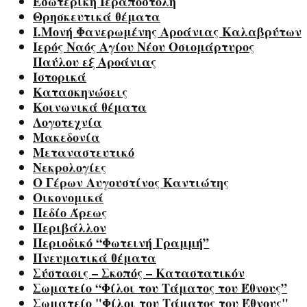
Εσωτερική Ιεραποστολή
Θρησκευτικά θέματα
Ι.Μονή Φανερωμένης Αροάνιας Καλαβρύτων
Ιερός Ναός Αγίου Νέου Οσιομάρτυρος
Παύλου εξ Αροάνιας
Ιστορικά
Κατασκηνώσεις
Κοινωνικά θέματα
Λογοτεχνία
Μακεδονία
Μεταναστευτικό
Νεκρολογίες
Ο Γέρων Αυγουστίνος Καντιώτης
Οικονομικά
Πεδίο Άρεως
Περιβάλλον
Περιοδικό “Φωτεινή Γραμμή”
Πνευματικά θέματα
Σύστασις – Σκοπός – Καταστατικόν
Σωματείο “Φίλοι του Τάματος του Έθνους”
Σωματείο "Φίλοι του Τάματος του Έθνους"