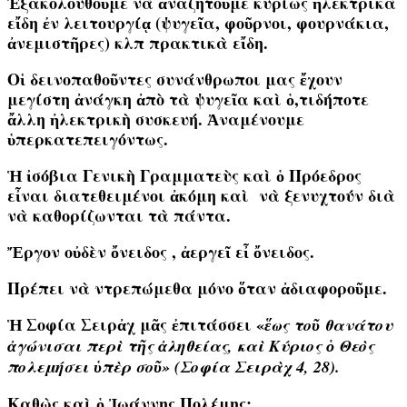
Ἐξακολουθοῦμε νὰ ἀναζητοῦμε κυρίως ἠλεκτρικὰ
εἴδη ἐν λειτουργίᾳ (ψυγεῖα, φοῦρνοι, φουρνάκια,
ἀνεμιστῆρες) κλπ πρακτικὰ εἴδη.
Οἱ δεινοπαθοῦντες συνάνθρωποι μας ἔχουν
μεγίστη ἀνάγκη ἀπὸ τὰ ψυγεῖα καὶ ὁ,τιδήποτε
ἄλλη ἠλεκτρικὴ συσκευή. Ἀναμένουμε
ὑπερκατεπειγόντως.
Ἡ ἰσόβια Γενικὴ Γραμματεὺς καὶ ὁ Πρόεδρος
εἶναι διατεθειμένοι ἀκόμη καὶ νὰ ξενυχτούν διὰ
νὰ καθορίζωνται τὰ πάντα.
Ἔργον οὐδὲν ὄνειδος , ἀεργεῖ εἶ ὄνειδος.
Πρέπει νὰ ντρεπώμεθα μόνο ὅταν ἀδιαφοροῦμε.
Ἡ Σοφία Σειρἀχ μᾶς ἐπιτάσσει «
ἕως τοῦ θανάτου
ἀγώνισαι περὶ τῆς ἀληθείας, καὶ Κύριος ὁ Θεὸς
πολεμήσει ὑπὲρ σοῦ» (Σοφία Σειρὰχ 4, 28).
Καθὼς καὶ ὁ Ἰωάννης Πολέμης: