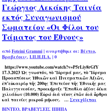
Γεώργιος Λεκάκης Ταινία
εκτός Συναγωνισμού
Σωματείον «Οι Φίλοι του
Τάματος του Έθνους»
από
Foteini Grammi
|
αναρτήθηκε σε:
Βίντεο
,
Βραβεύσεις
,
Ι.Π.Η.Π.Α.
|
0
https://www.youtube.com/watch?v=P5rLiy8rGfY
17.3.2023 Ὡς γνωστόν, τὸ Ἵδρυμά μας, τὸ Ἵδρυμα
Προασπίσεως Ἠθικῶν καὶ Πνευματικῶν Ἀξιῶν,
ἐπ’εὐκαιρίᾳ τῆς 200ης Ἐπετείου τῆς Ἐθνικῆς μας
Παλιγγενεσίας, προεκήρυξε Ἔπαθλα ἀξίας δέκα
χιλιάδων (10.000) Εὐρώ διὰ νέους ἐτῶν διὰ ἄρθρα
καὶ ταινίες μικροῦ μήκους. …
Συνεχίζεται
ΒΙΝΤΕΟ
,
ΒΡΑΒΕΥΣΕΙΣ ΙΠΗΠΑ