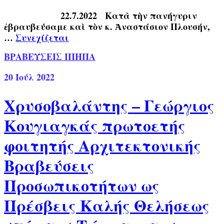
22.7.2022 Κατὰ τὴν πανήγυριν
ἐβραυβεύσαμε καὶ τὸν κ. Ἀναστάσιον Πλουσήν,
…
Συνεχίζεται
ΒΡΑΒΕΥΣΕΙΣ ΙΠΗΠΑ
20
Ιούλ 2022
Χρυσοβαλάντης – Γεώργιος
Κουγιαγκάς πρωτοετής
φοιτητής Αρχιτεκτονικής
Βραβεύσεις
Προσωπικοτήτων ως
Πρέσβεις Καλής Θελήσεως