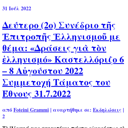
31
Ιούλ 2022
Δεύτερο (2ο) Συνέδριο τῆς
Ἐπιτροπῆς Ἑλληνισμοῦ με
θέμα: «Δράσεις γιὰ τὸν
ἑλληνισμό» Καστελλόριζο 6
– 8 Αὐγούστου 2022
Συμμετοχή Τάματος του
Έθνους 31.7.2022
από
Foteini Grammi
|
αναρτήθηκε σε:
Εκδηλώσεις
|
2