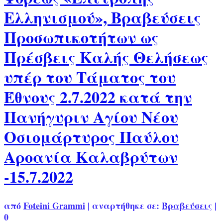
Ελληνισμού», Βραβεύσεις
Προσωπικοτήτων ως
Πρέσβεις Καλής Θελήσεως
υπέρ του Τάματος του
Έθνους 2.7.2022 κατά την
Πανήγυριν Αγίου Νέου
Οσιομάρτυρος Παύλου
Αροανία Καλαβρύτων
-15.7.2022
από
Foteini Grammi
|
αναρτήθηκε σε:
Βραβεύσεις
|
0