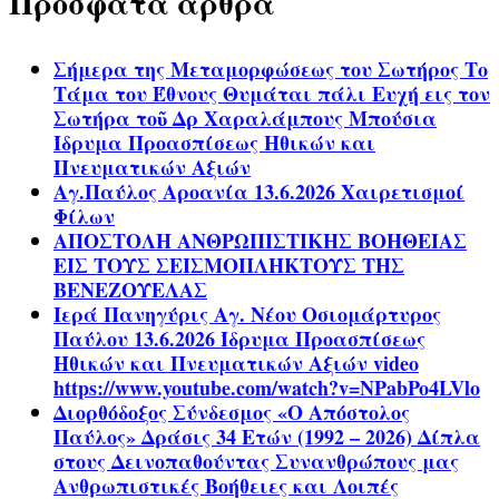
Πρόσφατα άρθρα
Σήμερα της Μεταμορφώσεως του Σωτήρος Το
Τάμα του Έθνους Θυμάται πάλι Ευχή εις τον
Σωτήρα τοῦ Δρ Χαραλάμπους Μπούσια
Ίδρυμα Προασπίσεως Ηθικών και
Πνευματικών Αξιών
Αγ.Παύλος Αροανία 13.6.2026 Χαιρετισμοί
Φίλων
ΑΠΟΣΤΟΛΗ ΑΝΘΡΩΠΙΣΤΙΚΗΣ ΒΟΗΘΕΙΑΣ
ΕΙΣ ΤΟΥΣ ΣΕΙΣΜΟΠΛΗΚΤΟΥΣ ΤΗΣ
ΒΕΝΕΖΟΥΕΛΑΣ
Ιερά Πανηγύρις Αγ. Νέου Οσιομάρτυρος
Παύλου 13.6.2026 Ίδρυμα Προασπίσεως
Ηθικών και Πνευματικών Αξιών video
https://www.youtube.com/watch?v=NPabPo4LVlo
Διορθόδοξος Σύνδεσμος «Ο Απόστολος
Παύλος» Δράσις 34 Ετών (1992 – 2026) Δίπλα
στους Δεινοπαθούντας Συνανθρώπους μας
Ανθρωπιστικές Βοήθειες και Λοιπές