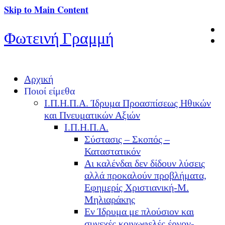
Skip to Main Content
Φωτεινή Γραμμή
Αρχική
Ποιοί είμεθα
Ι.Π.Η.Π.Α. Ίδρυμα Προασπίσεως Ηθικών
και Πνευματικών Αξιών
Ι.Π.Η.Π.Α.
Σύστασις – Σκοπός –
Καταστατικόν
Αι καλένδαι δεν δίδουν λύσεις
αλλά προκαλούν προβλήματα,
Εφημερίς Χριστιανική-Μ.
Μηλιαράκης
Εν Ίδρυμα με πλούσιον και
συνεχές κοινωφελές έργον-