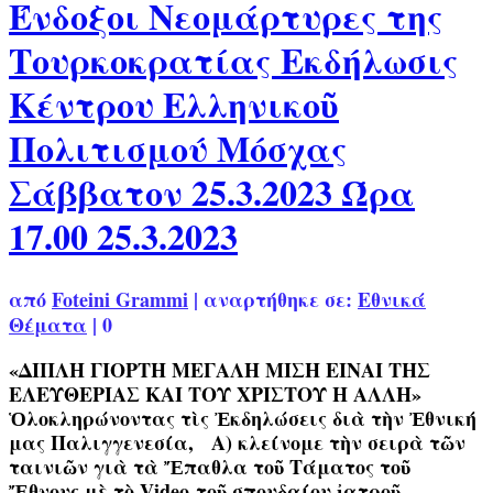
Ένδοξοι Νεομάρτυρες της
Τουρκοκρατίας Εκδήλωσις
Κέντρου Ελληνικοῦ
Πολιτισμού Μόσχας
Σάββατον 25.3.2023 Ώρα
17.00 25.3.2023
από
Foteini Grammi
|
αναρτήθηκε σε:
Εθνικά
Θέματα
|
0
«ΔΙΠΛΗ ΓΙΟΡΤΗ ΜΕΓΑΛΗ ΜΙΣΗ ΕΙΝΑΙ ΤΗΣ
ΕΛΕΥΘΕΡΙΑΣ ΚΑΙ ΤΟΥ ΧΡΙΣΤΟΥ Η ΑΛΛΗ»
Ὁλοκληρώνοντας τὶς Ἐκδηλώσεις διὰ τὴν Ἐθνική
μας Παλιγγενεσία, Α) κλείνομε τὴν σειρὰ τῶν
ταινιῶν γιὰ τὰ Ἔπαθλα τοῦ Τάματος τοῦ
Ἔθνους μὲ τὸ Video τοῦ σπουδαίου ἰατροῦ, …