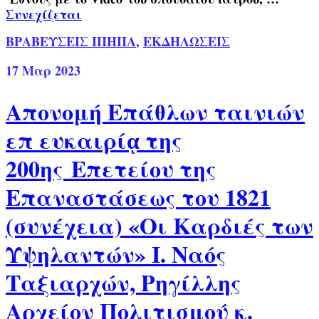
Συνεχίζεται
ΒΡΑΒΕΥΣΕΙΣ ΙΠΗΠΑ
,
ΕΚΔΗΛΩΣΕΙΣ
17
Μαρ 2023
Απονομή Επάθλων ταινιών
επ ευκαιρίᾳ της
200ης Επετείου της
Επαναστάσεως του 1821
(συνέχεια) «Οι Καρδιές των
Υψηλαντών» Ι. Ναός
Ταξιαρχών, Ρηγίλλης
Αρχείον Πολιτισμού κ.