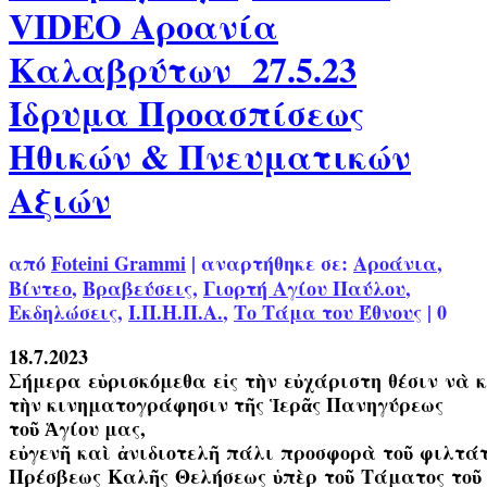
VIDEO Αροανία
Καλαβρύτων 27.5.23
Ίδρυμα Προασπίσεως
Ηθικών & Πνευματικών
Αξιών
από
Foteini Grammi
|
αναρτήθηκε σε:
Αροάνια
,
Βίντεο
,
Βραβεύσεις
,
Γιορτή Αγίου Παύλου
,
Εκδηλώσεις
,
Ι.Π.Η.Π.Α.
,
Το Τάμα του Έθνους
|
0
18.7.2023
Σήμερα εὑρισκόμεθα εἰς τὴν εὐχάριστη θέσιν νὰ
τὴν κινηματογράφησιν τῆς Ἱερᾶς Πανηγύρεως
τοῦ Ἁγίου μας,
εὐγενῆ καὶ ἀνιδιοτελῆ πάλι προσφορὰ τοῦ φιλτά
Πρέσβεως Καλῆς Θελήσεως ὑπὲρ τοῦ Τάματος το