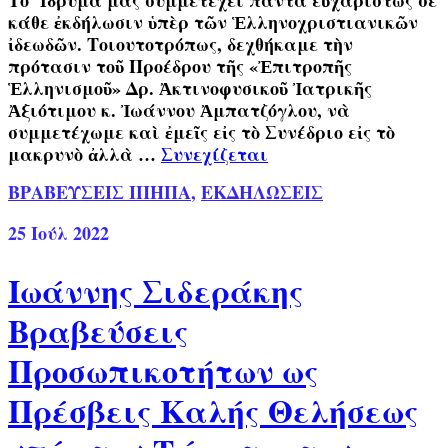
Τὸ Ἵδρυμά μας συμμετέχει πάντα εὐχαρίστως σὲ
κάθε ἐκδήλωσιν ὑπὲρ τῶν Ἑλληνοχριστιανικῶν
ἰδεωδῶν. Τοιουτοτρόπως, δεχθήκαμε τὴν
πρότασιν τοῦ Προέδρου τῆς «Ἐπιτροπῆς
Ἑλληνισμοῦ» Δρ. Ἀκτινοφυσικοῦ Ἰατρικῆς
Ἀξιότιμου κ. Ἰωάννου Ἀμπατζόγλου, νὰ
συμμετέχωμε καὶ ἐμεῖς εἰς τὸ Συνέδριο εἰς τὸ
μακρυνὸ ἀλλὰ …
Συνεχίζεται
ΒΡΑΒΕΥΣΕΙΣ ΙΠΗΠΑ
,
ΕΚΔΗΛΩΣΕΙΣ
25
Ιούλ 2022
Ιωάννης Σιδεράκης
Βραβεύσεις
Προσωπικοτήτων ως
Πρέσβεις Καλής Θελήσεως