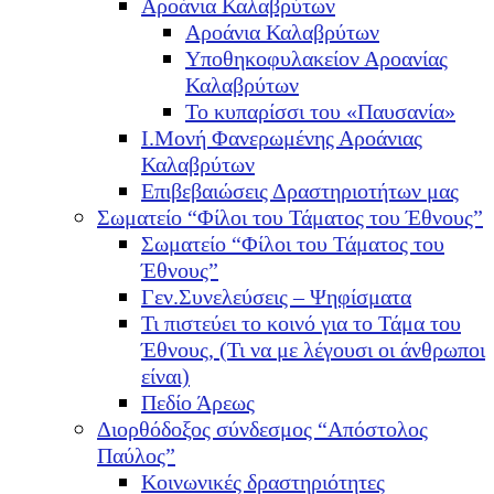
Αροάνια Καλαβρύτων
Αροάνια Καλαβρύτων
Υποθηκοφυλακείον Αροανίας
Καλαβρύτων
Το κυπαρίσσι του «Παυσανία»
Ι.Μονή Φανερωμένης Αροάνιας
Καλαβρύτων
Επιβεβαιώσεις Δραστηριοτήτων μας
Σωματείο “Φίλοι του Τάματος του Έθνους”
Σωματείο “Φίλοι του Τάματος του
Έθνους”
Γεν.Συνελεύσεις – Ψηφίσματα
Τι πιστεύει το κοινό για το Τάμα του
Έθνους, (Τι να με λέγουσι οι άνθρωποι
είναι)
Πεδίο Άρεως
Διορθόδοξος σύνδεσμος “Απόστολος
Παύλος”
Κοινωνικές δραστηριότητες