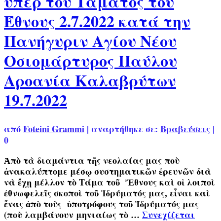
υπέρ του Τάματος του
Έθνους 2.7.2022 κατά την
Πανήγυριν Αγίου Νέου
Οσιομάρτυρος Παύλου
Αροανία Καλαβρύτων
19.7.2022
από
Foteini Grammi
|
αναρτήθηκε σε:
Βραβεύσεις
|
0
Ἀπὸ τὰ διαμάντια τῆς νεολαίας μας ποὺ
ἀνακαλύπτομε μέσῳ συστηματικῶν ἐρευνῶν διὰ
νὰ ἔχῃ μέλλον τὸ Τάμα τοῦ Ἔθνους καὶ οἱ λοιποὶ
ἐθνωφελεῖς σκοποὶ τοῦ Ἱδρύματός μας, εἶναι καὶ
ἕνας ἀπὸ τοὺς ὑποτρόφους τοῦ Ἱδρύματός μας
(ποὺ λαμβάνουν μηνιαίως τὸ …
Συνεχίζεται