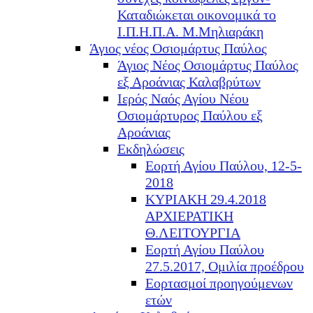
Καταδιώκεται οικονομικά το
Ι.Π.Η.Π.Α. Μ.Μηλιαράκη
Άγιος νέος Οσιομάρτυς Παύλος
Άγιος Νέος Οσιομάρτυς Παύλος
εξ Αροάνιας Καλαβρύτων
Ιερός Ναός Αγίου Νέου
Οσιομάρτυρος Παύλου εξ
Αροάνιας
Εκδηλώσεις
Εορτή Αγίου Παύλου, 12-5-
2018
ΚΥΡΙΑΚΗ 29.4.2018
ΑΡΧΙΕΡΑΤΙΚΗ
Θ.ΛΕΙΤΟΥΡΓΙΑ
Εορτή Αγίου Παύλου
27.5.2017, Ομιλία προέδρου
Εορτασμοί προηγούμενων
ετών