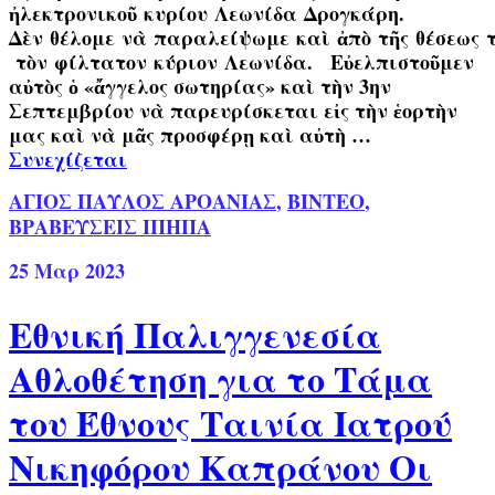
ἠλεκτρονικοῦ κυρίου Λεωνίδα Δρογκάρη.
Δὲν θέλομε νὰ παραλείψωμε καὶ ἀπὸ τῆς θέσεως 
τὸν φίλτατον κύριον Λεωνίδα. Εὐελπιστοῦμεν
αὐτὸς ὁ «ἄγγελος σωτηρίας» καὶ τὴν 3ην
Σεπτεμβρίου νὰ παρευρίσκεται εἰς τὴν ἑορτὴν
μας καὶ νὰ μᾶς προσφέρῃ καὶ αὐτὴ …
Συνεχίζεται
ΑΓΙΟΣ ΠΑΥΛΟΣ ΑΡΟΑΝΙΑΣ
,
ΒΙΝΤΕΟ
,
ΒΡΑΒΕΥΣΕΙΣ ΙΠΗΠΑ
25
Μαρ 2023
Εθνική Παλιγγενεσία
Αθλοθέτηση για το Τάμα
του Έθνους Ταινία Ιατρού
Νικηφόρου Καπράνου Οι