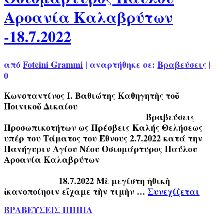
Αροανία Καλαβρύτων
-18.7.2022
από
Foteini Grammi
|
αναρτήθηκε σε:
Βραβεύσεις
|
0
Κωνσταντίνος Ι. Βαθιώτης Καθηγητὴς τοῦ
Ποινικοῦ Δικαίου
Βραβεύσεις
Προσωπικοτήτων ως Πρέσβεις Καλής Θελήσεως
υπέρ του Τάματος του Έθνους 2.7.2022 κατά την
Πανήγυριν Αγίου Νέου Οσιομάρτυρος Παύλου
Αροανία Καλαβρύτων
18.7.2022 Μὲ μεγίστη ἠθικὴ
ἱκανοποίησιν εἴχαμε τὴν τιμὴν …
Συνεχίζεται
ΒΡΑΒΕΥΣΕΙΣ ΙΠΗΠΑ