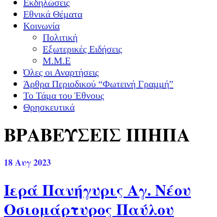
Εκδηλώσεις
Εθνικά Θέματα
Κοινωνία
Πολιτική
Εξωτερικές Ειδήσεις
Μ.Μ.Ε
Όλες οι Αναρτήσεις
Άρθρα Περιοδικού “Φωτεινή Γραμμή”
Το Τάμα του Έθνους
Θρησκευτικά
ΒΡΑΒΕΥΣΕΙΣ ΙΠΗΠΑ
18
Αυγ 2023
Ιερά Πανήγυρις Αγ. Νέου
Οσιομάρτυρος Παύλου