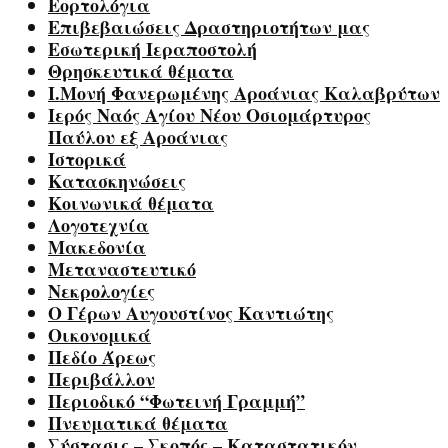
Εορτολόγια
Επιβεβαιώσεις Δραστηριοτήτων μας
Εσωτερική Ιεραποστολή
Θρησκευτικά θέματα
Ι.Μονή Φανερωμένης Αροάνιας Καλαβρύτων
Ιερός Ναός Αγίου Νέου Οσιομάρτυρος
Παύλου εξ Αροάνιας
Ιστορικά
Κατασκηνώσεις
Κοινωνικά θέματα
Λογοτεχνία
Μακεδονία
Μεταναστευτικό
Νεκρολογίες
Ο Γέρων Αυγουστίνος Καντιώτης
Οικονομικά
Πεδίο Άρεως
Περιβάλλον
Περιοδικό “Φωτεινή Γραμμή”
Πνευματικά θέματα
Σύστασις – Σκοπός – Καταστατικόν