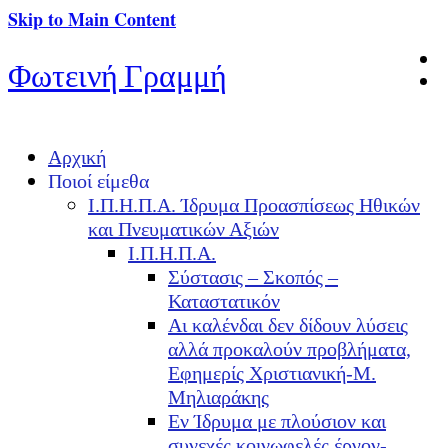
Skip to Main Content
Φωτεινή Γραμμή
Αρχική
Ποιοί είμεθα
Ι.Π.Η.Π.Α. Ίδρυμα Προασπίσεως Ηθικών
και Πνευματικών Αξιών
Ι.Π.Η.Π.Α.
Σύστασις – Σκοπός –
Καταστατικόν
Αι καλένδαι δεν δίδουν λύσεις
αλλά προκαλούν προβλήματα,
Εφημερίς Χριστιανική-Μ.
Μηλιαράκης
Εν Ίδρυμα με πλούσιον και
συνεχές κοινωφελές έργον-