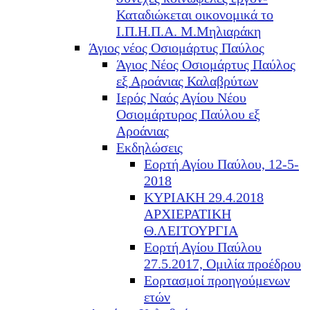
Καταδιώκεται οικονομικά το
Ι.Π.Η.Π.Α. Μ.Μηλιαράκη
Άγιος νέος Οσιομάρτυς Παύλος
Άγιος Νέος Οσιομάρτυς Παύλος
εξ Αροάνιας Καλαβρύτων
Ιερός Ναός Αγίου Νέου
Οσιομάρτυρος Παύλου εξ
Αροάνιας
Εκδηλώσεις
Εορτή Αγίου Παύλου, 12-5-
2018
ΚΥΡΙΑΚΗ 29.4.2018
ΑΡΧΙΕΡΑΤΙΚΗ
Θ.ΛΕΙΤΟΥΡΓΙΑ
Εορτή Αγίου Παύλου
27.5.2017, Ομιλία προέδρου
Εορτασμοί προηγούμενων
ετών