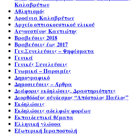
Καλαβρύτων
Αθλητισμός
Αροάνια Καλαβρύτων
Αρχείο οπτιακουστικού υλικού
Αυγουστίνος Καντιώτης
Βραβεύσεις 2018
Βραβεύσεις έως 2017
Γεν.Συνελεύσεις – Ψηφίσματα
Γενικά
Γενικές Συνελεύσεις
Γνωμικά – Παροιμίες
Δημογραφικό
Δημοσιεύσεις – Άρθρα
Διάφορες εκδηλώσεις, Δραστηριότητες
Διορθόδοξος σύνδεσμος “Απόστολος Παύλος”
Εκδηλώσεις
Εκδηλώσεις αδελφών φορέων
Εκπαιδευτικά θέματα
Ελληνική γλώσσα
Εξωτερική Ιεραποστολή