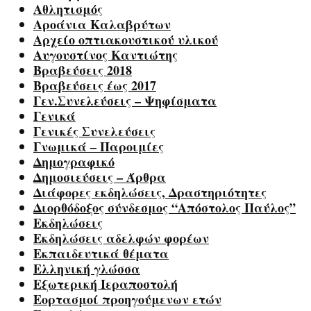
Αθλητισμός
Αροάνια Καλαβρύτων
Αρχείο οπτιακουστικού υλικού
Αυγουστίνος Καντιώτης
Βραβεύσεις 2018
Βραβεύσεις έως 2017
Γεν.Συνελεύσεις – Ψηφίσματα
Γενικά
Γενικές Συνελεύσεις
Γνωμικά – Παροιμίες
Δημογραφικό
Δημοσιεύσεις – Άρθρα
Διάφορες εκδηλώσεις, Δραστηριότητες
Διορθόδοξος σύνδεσμος “Απόστολος Παύλος”
Εκδηλώσεις
Εκδηλώσεις αδελφών φορέων
Εκπαιδευτικά θέματα
Ελληνική γλώσσα
Εξωτερική Ιεραποστολή
Εορτασμοί προηγούμενων ετών