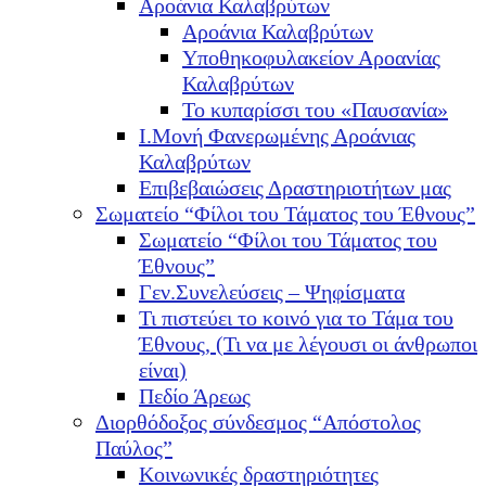
Αροάνια Καλαβρύτων
Αροάνια Καλαβρύτων
Υποθηκοφυλακείον Αροανίας
Καλαβρύτων
Το κυπαρίσσι του «Παυσανία»
Ι.Μονή Φανερωμένης Αροάνιας
Καλαβρύτων
Επιβεβαιώσεις Δραστηριοτήτων μας
Σωματείο “Φίλοι του Τάματος του Έθνους”
Σωματείο “Φίλοι του Τάματος του
Έθνους”
Γεν.Συνελεύσεις – Ψηφίσματα
Τι πιστεύει το κοινό για το Τάμα του
Έθνους, (Τι να με λέγουσι οι άνθρωποι
είναι)
Πεδίο Άρεως
Διορθόδοξος σύνδεσμος “Απόστολος
Παύλος”
Κοινωνικές δραστηριότητες