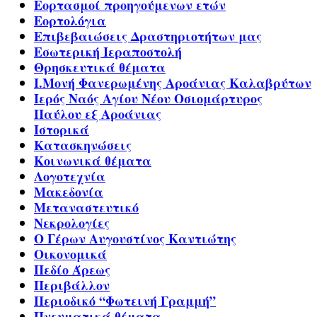
Εορτασμοί προηγούμενων ετών
Εορτολόγια
Επιβεβαιώσεις Δραστηριοτήτων μας
Εσωτερική Ιεραποστολή
Θρησκευτικά θέματα
Ι.Μονή Φανερωμένης Αροάνιας Καλαβρύτων
Ιερός Ναός Αγίου Νέου Οσιομάρτυρος
Παύλου εξ Αροάνιας
Ιστορικά
Κατασκηνώσεις
Κοινωνικά θέματα
Λογοτεχνία
Μακεδονία
Μεταναστευτικό
Νεκρολογίες
Ο Γέρων Αυγουστίνος Καντιώτης
Οικονομικά
Πεδίο Άρεως
Περιβάλλον
Περιοδικό “Φωτεινή Γραμμή”
Πνευματικά θέματα