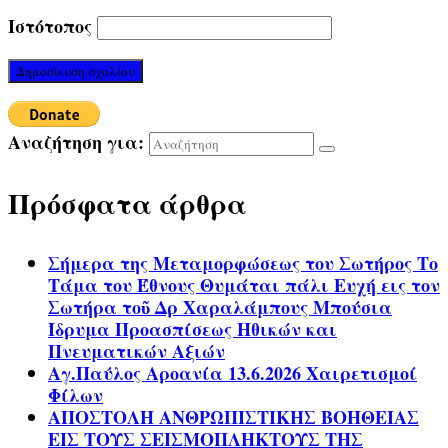
Ιστότοπος
Αναζήτηση για:
Πρόσφατα άρθρα
Σήμερα της Μεταμορφώσεως του Σωτήρος Το
Τάμα του Έθνους Θυμάται πάλι Ευχή εις τον
Σωτήρα τοῦ Δρ Χαραλάμπους Μπούσια
Ίδρυμα Προασπίσεως Ηθικών και
Πνευματικών Αξιών
Αγ.Παύλος Αροανία 13.6.2026 Χαιρετισμοί
Φίλων
ΑΠΟΣΤΟΛΗ ΑΝΘΡΩΠΙΣΤΙΚΗΣ ΒΟΗΘΕΙΑΣ
ΕΙΣ ΤΟΥΣ ΣΕΙΣΜΟΠΛΗΚΤΟΥΣ ΤΗΣ