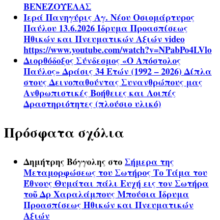
ΒΕΝΕΖΟΥΕΛΑΣ
Ιερά Πανηγύρις Αγ. Νέου Οσιομάρτυρος
Παύλου 13.6.2026 Ίδρυμα Προασπίσεως
Ηθικών και Πνευματικών Αξιών video
https://www.youtube.com/watch?v=NPabPo4LVlo
Διορθόδοξος Σύνδεσμος «Ο Απόστολος
Παύλος» Δράσις 34 Ετών (1992 – 2026) Δίπλα
στους Δεινοπαθούντας Συνανθρώπους μας
Ανθρωπιστικές Βοήθειες και Λοιπές
Δραστηριότητες (πλούσιο υλικό)
Πρόσφατα σχόλια
Δημήτρης Βόγγολης
στο
Σήμερα της
Μεταμορφώσεως του Σωτήρος Το Τάμα του
Έθνους Θυμάται πάλι Ευχή εις τον Σωτήρα
τοῦ Δρ Χαραλάμπους Μπούσια Ίδρυμα
Προασπίσεως Ηθικών και Πνευματικών
Αξιών