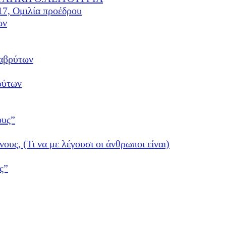
17, Ομιλία προέδρου
ών
αβρύτων
ρύτων
ους”
νους, (Τι να με λέγουσι οι άνθρωποι είναι)
ς”