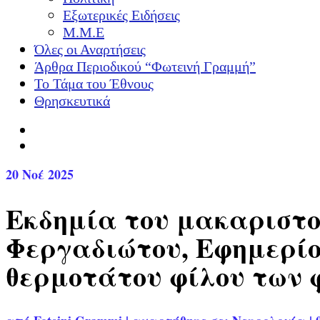
Εξωτερικές Ειδήσεις
Μ.Μ.Ε
Όλες οι Αναρτήσεις
Άρθρα Περιοδικού “Φωτεινή Γραμμή”
Το Τάμα του Έθνους
Θρησκευτικά
20
Νοέ 2025
Εκδημία του μακαριστο
Φεργαδιώτου, Εφημερίο
θερμοτάτου φίλου των φ