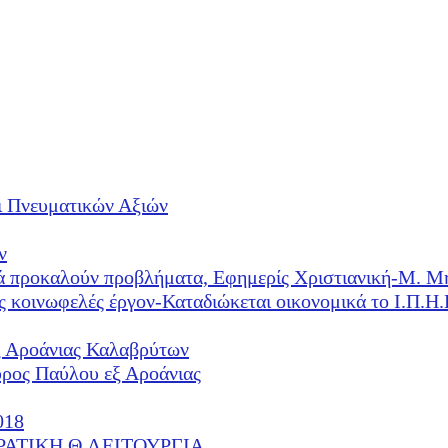
ι Πνευματικών Αξιών
ν
λλά προκαλούν προβλήματα, Εφημερίς Χριστιανική-Μ. Μ
ές κοινωφελές έργον-Καταδιώκεται οικονομικά το Ι.Π.
ξ Αροάνιας Καλαβρύτων
υρος Παύλου εξ Αροάνιας
018
ΕΡΑΤΙΚΗ Θ.ΛΕΙΤΟΥΡΓΙΑ