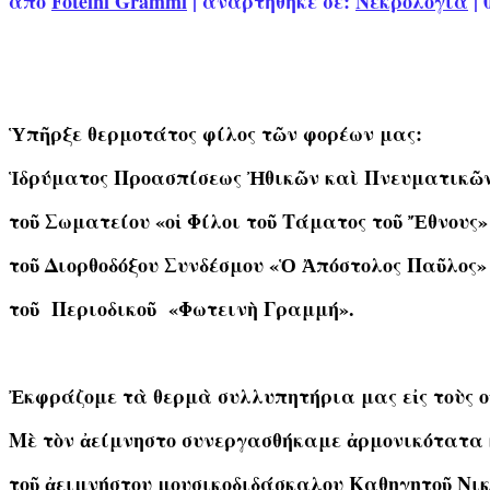
από
Foteini Grammi
|
αναρτήθηκε σε:
Νεκρολογία
|
Ὑπῆρξε θερμοτάτος φίλος τῶν φορέων μας:
Ἱδρύματος Προασπίσεως Ἠθικῶν καὶ Πνευματικῶν
τοῦ Σωματείου «οἱ Φίλοι τοῦ Τάματος τοῦ Ἔθνους»
τοῦ Διορθοδόξου Συνδέσμου «Ὁ Ἀπόστολος Παῦλος»
τοῦ Περιοδικοῦ «Φωτεινὴ Γραμμή».
Ἐκφράζομε τὰ θερμὰ συλλυπητήρια μας εἰς τοὺς οἰ
Μὲ τὸν ἀείμνηστο συνεργασθήκαμε ἀρμονικότατα 
τοῦ ἀειμνήστου μουσικοδιδάσκαλου Καθηγητοῦ Νι