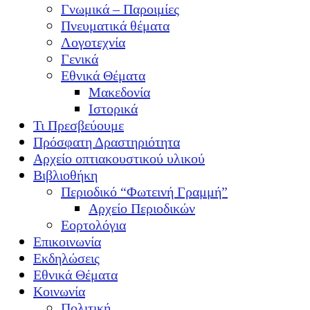
Γνωμικά – Παροιμίες
Πνευματικά θέματα
Λογοτεχνία
Γενικά
Εθνικά Θέματα
Μακεδονία
Ιστορικά
Τι Πρεσβεύουμε
Πρόσφατη Δραστηριότητα
Αρχείο οπτιακουστικού υλικού
Βιβλιοθήκη
Περιοδικό “Φωτεινή Γραμμή”
Αρχείο Περιοδικών
Εορτολόγια
Επικοινωνία
Εκδηλώσεις
Εθνικά Θέματα
Κοινωνία
Πολιτική