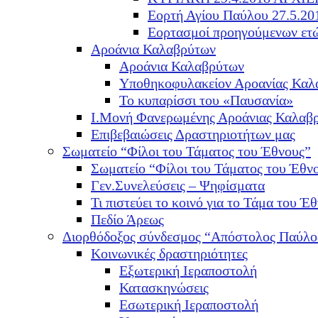
Εορτή Αγίου Παύλου 27.5.20
Εορτασμοί προηγούμενων ετ
Αροάνια Καλαβρύτων
Αροάνια Καλαβρύτων
Υποθηκοφυλακείον Αροανίας Καλ
Το κυπαρίσσι του «Παυσανία»
Ι.Μονή Φανερωμένης Αροάνιας Καλαβ
Επιβεβαιώσεις Δραστηριοτήτων μας
Σωματείο “Φίλοι του Τάματος του Έθνους”
Σωματείο “Φίλοι του Τάματος του Έθν
Γεν.Συνελεύσεις – Ψηφίσματα
Τι πιστεύει το κοινό για το Τάμα του Έθ
Πεδίο Άρεως
Διορθόδοξος σύνδεσμος “Απόστολος Παύλο
Κοινωνικές δραστηριότητες
Εξωτερική Ιεραποστολή
Κατασκηνώσεις
Εσωτερική Ιεραποστολή