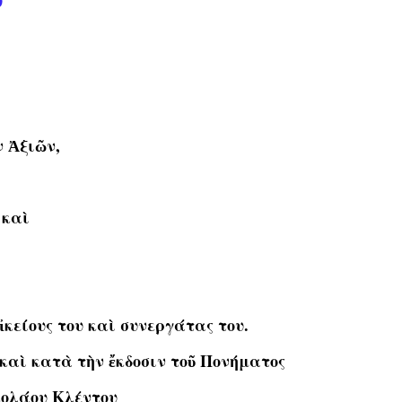
0
 Ἀξιῶν,
 καὶ
κείους του καὶ συνεργάτας του.
καὶ κατὰ τὴν ἔκδοσιν τοῦ Πονήματος
κολάου Κλέντου