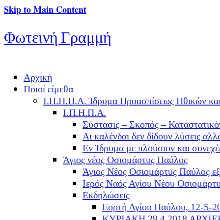
Skip to Main Content
Φωτεινή Γραμμή
Αρχική
Ποιοί είμεθα
Ι.Π.Η.Π.Α. Ίδρυμα Προασπίσεως Ηθικών κα
Ι.Π.Η.Π.Α.
Σύστασις – Σκοπός – Καταστατικό
Αι καλένδαι δεν δίδουν λύσεις α
Εν Ίδρυμα με πλούσιον και συνεχ
Άγιος νέος Οσιομάρτυς Παύλος
Άγιος Νέος Οσιομάρτυς Παύλος ε
Ιερός Ναός Αγίου Νέου Οσιομάρτ
Εκδηλώσεις
Εορτή Αγίου Παύλου, 12-5-2
ΚΥΡΙΑΚΗ 29.4.2018 ΑΡΧΙ