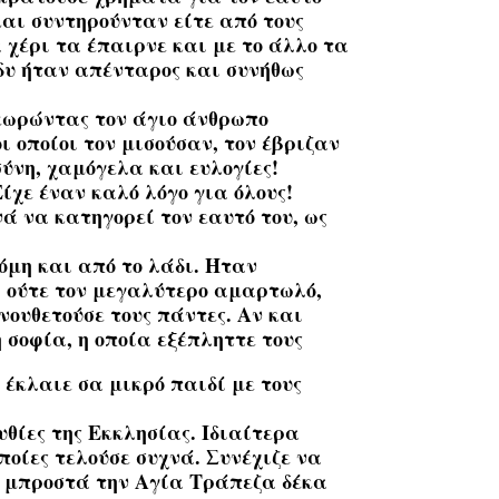
 και συντηρούνταν είτε από τους
α χέρι τα έπαιρνε και με το άλλο τα
δυ ήταν απένταρος και συνήθως
θεωρώντας τον άγιο άνθρωπο
ι οποίοι τον μισούσαν, τον έβριζαν
ύνη, χαμόγελα και ευλογίες!
ίχε έναν καλό λόγο για όλους!
ά να κατηγορεί τον εαυτό του, ως
κόμη και από το λάδι. Ήταν
, ούτε τον μεγαλύτερο αμαρτωλό,
ουθετούσε τους πάντες. Αν και
 σοφία, η οποία εξέπληττε τους
έκλαιε σα μικρό παιδί με τους
θίες της Εκκλησίας. Ιδιαίτερα
οποίες τελούσε συχνά. Συνέχιζε να
ος μπροστά την Αγία Τράπεζα δέκα