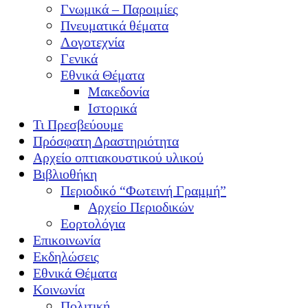
Γνωμικά – Παροιμίες
Πνευματικά θέματα
Λογοτεχνία
Γενικά
Εθνικά Θέματα
Μακεδονία
Ιστορικά
Τι Πρεσβεύουμε
Πρόσφατη Δραστηριότητα
Αρχείο οπτιακουστικού υλικού
Βιβλιοθήκη
Περιοδικό “Φωτεινή Γραμμή”
Αρχείο Περιοδικών
Εορτολόγια
Επικοινωνία
Εκδηλώσεις
Εθνικά Θέματα
Κοινωνία
Πολιτική