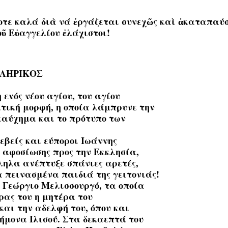
τοτε καλά διὰ νά ἐργάζεται συνεχῶς καὶ ἀκαταπαύσ
τοῦ Εὐαγγελίου ἐλάχιστοι!
ΚΛΗΡΙΚΟΣ
ενός νέου αγίου, του αγίου
τική μορφή, η οποία λάμπρυνε την
καύχημα και το πρότυπο των
σεβείς και εύποροι Ιωάννης
α αφοσίωσης προς την Εκκλησία,
ληλα ανέπτυξε σπάνιες αρετές,
λα πεινασμένα παιδιά της γειτονιάς!
 Γεώργιο Μελισσουργό, τα οποία
ρας του η μητέρα του
και την αδελφή του, όπου και
ήμονα Ιλισού. Στα δεκαεπτά του