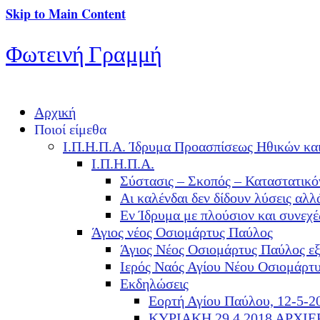
Skip to Main Content
Φωτεινή Γραμμή
Αρχική
Ποιοί είμεθα
Ι.Π.Η.Π.Α. Ίδρυμα Προασπίσεως Ηθικών κα
Ι.Π.Η.Π.Α.
Σύστασις – Σκοπός – Καταστατικό
Αι καλένδαι δεν δίδουν λύσεις α
Εν Ίδρυμα με πλούσιον και συνεχ
Άγιος νέος Οσιομάρτυς Παύλος
Άγιος Νέος Οσιομάρτυς Παύλος ε
Ιερός Ναός Αγίου Νέου Οσιομάρτ
Εκδηλώσεις
Εορτή Αγίου Παύλου, 12-5-2
ΚΥΡΙΑΚΗ 29.4.2018 ΑΡΧΙ