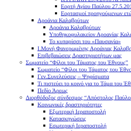
Εορτή Αγίου Παύλου 27.5.20
Εορτασμοί προηγούμενων ετ
Αροάνια Καλαβρύτων
Αροάνια Καλαβρύτων
Υποθηκοφυλακείον Αροανίας Καλ
Το κυπαρίσσι του «Παυσανία»
Ι.Μονή Φανερωμένης Αροάνιας Καλαβ
Επιβεβαιώσεις Δραστηριοτήτων μας
Σωματείο “Φίλοι του Τάματος του Έθνους”
Σωματείο “Φίλοι του Τάματος του Έθν
Γεν.Συνελεύσεις – Ψηφίσματα
Τι πιστεύει το κοινό για το Τάμα του Έθ
Πεδίο Άρεως
Διορθόδοξος σύνδεσμος “Απόστολος Παύλο
Κοινωνικές δραστηριότητες
Εξωτερική Ιεραποστολή
Κατασκηνώσεις
Εσωτερική Ιεραποστολή