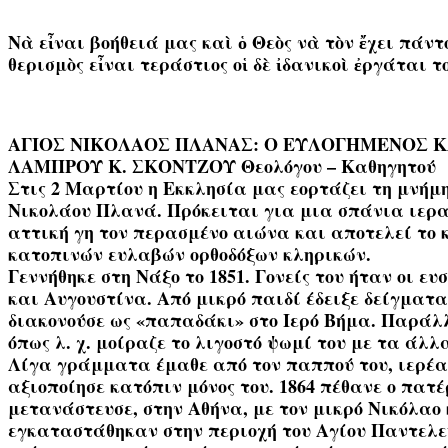
Νὰ εἶναι βοήθειά μας καὶ ὁ Θεὸς νὰ τὸν ἔχει πάν
θερισμὸς εἶναι τεράστιος οἱ δὲ ἰδανικοὶ ἐργάται 
ΑΓΙΟΣ ΝΙΚΟΛΑΟΣ ΠΛΑΝΑΣ: Ο ΕΥΛΟΓΗΜΕΝΟΣ 
ΛΑΜΠΡΟΥ Κ. ΣΚΟΝΤΖΟΥ Θεολόγου – Καθηγητού
Στις 2 Μαρτίου η Εκκλησία μας εορτάζει τη μνήμη 
Νικολάου Πλανά. Πρόκειται για μια σπάνια ιερα
αττική γη τον περασμένο αιώνα και αποτελεί το 
κατοπινών ευλαβών ορθοδόξων κληρικών.
Γεννήθηκε στη Νάξο το 1851. Γονείς του ήταν οι ευ
και Αυγουστίνα. Από μικρό παιδί έδειξε δείγματ
διακονούσε ως «παπαδάκι» στο Ιερό Βήμα. Παράλ
όπως λ. χ. μοίραζε το λιγοστό ψωμί του με τα άλ
Λίγα γράμματα έμαθε από τον παππού του, ιερέα
αξιοποίησε κατόπιν μόνος του. 1864 πέθανε ο πατέ
μετανάστευσε, στην Αθήνα, με τον μικρό Νικόλαο 
εγκαταστάθηκαν στην περιοχή του Αγίου Παντελε