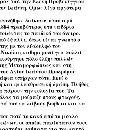
ρας του, την Ελένη Προβελέγγιου
 τον Ιωάννη. Όμως λίγο αργότερα
ροτονήθηκε διάκονος στον ιερό
884 πρεσβύτερος στο ναΰδριο
οιώντας το παιδικό του όνειρο.
αό έψαλλε, όπως είναι γνωστό ο
ης με τον εξάδελφό του
-Νικόλας καθημερινά για πολλά
ημιούργησε πόλο έλξης πολλών
 της Μεταμορφώσεως και στη
 του Αγίου Ιωάννου Προδρόμου
ράφια υπήρχαν τότε. Εκεί ο
ή και φιλανθρωπική δράση. Πλήθος
α πάρουν την ευλογία του. Τα
όλας τα μοίραζε στους φτωχούς.
τά του να λάβουν βοήθεια και να
ούσε ποτέ το κακό από το μυαλό
τεώνων, οι οποίοι παρίσταναν τους
κρατούσε χρήματα για τον εαυτό