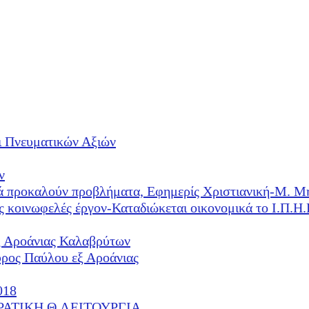
ι Πνευματικών Αξιών
ν
λλά προκαλούν προβλήματα, Εφημερίς Χριστιανική-Μ. Μ
ές κοινωφελές έργον-Καταδιώκεται οικονομικά το Ι.Π.
ξ Αροάνιας Καλαβρύτων
υρος Παύλου εξ Αροάνιας
018
ΕΡΑΤΙΚΗ Θ.ΛΕΙΤΟΥΡΓΙΑ