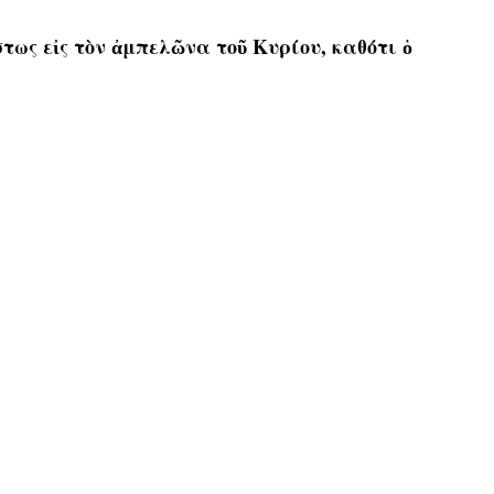
τως εἰς τὸν ἀμπελῶνα τοῦ Κυρίου, καθότι ὁ