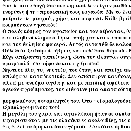
του σε μια εποχή που οι κληρικοί δεν είχαν μισθό
ενορίτες ή την προσωπική τους εργασία. Με το έν
μοίραζε σε φτωχούς, χήρες και ορφανά. Κάθε βρά
κοιμούνταν νηστικός!
Ο πολύς κόσμος τον αγαπούσε και τον σέβονταν, 
και αληθινό κληρικό. Όμως υπήρχαν και κάποιοι ο
και τον έκλεβαν φανερά. Αυτός ανταπέδιδε καλοσ
Ουδέποτε ξεστόμισε ύβρεις και ουδέποτε θύμωσε. Ε
Είχε απέραντη ταπείνωση, ώστε τον άκουγαν συχν
αμαρτωλό, υπερήφανο και αχάριστο!
Νήστευε όλες τις νηστείες του έτους και απείχε α
απλός και καταδεκτικός. Δεν απόπαιρνε κανέναν
αλλά με πνεύμα αγάπης και με παιδική αφέλεια ν
σχεδόν αγράμματος, τον διέκρινε μια ακατανόητη
μορφωμένους συνομιλητές του. Όταν εξομολογούσε 
εξομολογουμένους του!
Η μεγάλη του χαρά και αγαλλίαση ήταν οι ακολου
ευχαριστιόταν με τις ολονύκτιες ακολουθίες, τις 
τις τελεί ακόμη και όταν γέρασε. Στεκόταν όρθι