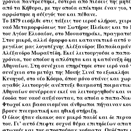
χρόνια παντρεύτηκε, ύστερα από πιέσεις της μητέ
από τα Κήθυρα, με την οποία απέκτησε έναν γιο,
αρρώστησε η σύζυγός του και πέθανε.
Το 1879 εισήλθε στις τάξεις του ιερού κλήρου, χει
ναό Μεταμορφώσεως του Σωτήρος Πλάκας και το 1
του Αγίου Ελισαίου, στο Μοναστηράκι, πραγματοπ
Στον μικρό, αλλά όμορφο και κατανυκτικό αυτό ν
μεγάλος μας λογοτέχνης Αλέξανδρος Παπαδιαμάντ
Αλέξανδρο Μωραϊτίδη. Εκεί λειτουργούσε ο παπα
χρόνια, του οποίου η απλότητα και η κατάνυξη δ
Αθηναίων. Στη συνέχεια υπηρέτησε στον ιερό ναό
συνέχεια στο μετόχι της Μονής Σινά το εξωκκλήσι
Κυνηγού, στο νέο Κόσμο, όπου μόνο στάνες και χω
αγαθός λειτουργός ανέπτυξε θαυμαστή ποιμαντικ
Αθηναίων συνέρρεαν εκεί να λειτουργηθούν και ν
έσοδα του ναού αυξάνονταν, τα οποία ο παπα-Νικ
Φτωχοί και βασανισμένοι άνθρωποι πήγαιναν κον
βρουν πνευματική και ηθική στήριξη.
Ο ίδιος ήταν άκακος σαν μικρό παιδί και δε περν
του. Γι’ αυτό έπεφτε συχνά θύμα επιτηδείων απα
φτωχούς και του αποσπούσαν χρήματα. Ουδέποτε 