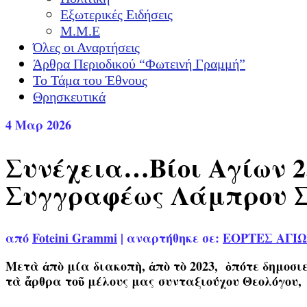
Εξωτερικές Ειδήσεις
Μ.Μ.Ε
Όλες οι Αναρτήσεις
Άρθρα Περιοδικού “Φωτεινή Γραμμή”
Το Τάμα του Έθνους
Θρησκευτικά
4
Μαρ 2026
Συνέχεια…Βίοι Αγίων 2.
Συγγραφέως Λάμπρου Σ
από
Foteini Grammi
|
αναρτήθηκε σε:
ΕΟΡΤΕΣ ΑΓΙ
Μετὰ ἀπὸ μία διακοπὴ, ἀπὸ τὸ 2023, ὁπότε δημ
τὰ ἄρθρα τοῦ μέλους μας
συνταξιούχου Θεολόγου,