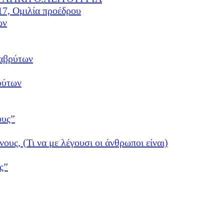
17, Ομιλία προέδρου
ών
αβρύτων
ρύτων
ους”
νους, (Τι να με λέγουσι οι άνθρωποι είναι)
ς”