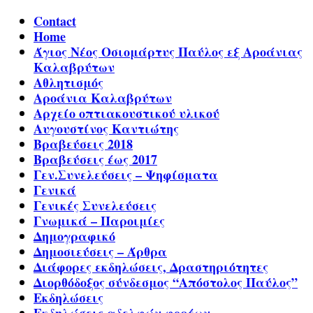
Contact
Home
Άγιος Νέος Οσιομάρτυς Παύλος εξ Αροάνιας
Καλαβρύτων
Αθλητισμός
Αροάνια Καλαβρύτων
Αρχείο οπτιακουστικού υλικού
Αυγουστίνος Καντιώτης
Βραβεύσεις 2018
Βραβεύσεις έως 2017
Γεν.Συνελεύσεις – Ψηφίσματα
Γενικά
Γενικές Συνελεύσεις
Γνωμικά – Παροιμίες
Δημογραφικό
Δημοσιεύσεις – Άρθρα
Διάφορες εκδηλώσεις, Δραστηριότητες
Διορθόδοξος σύνδεσμος “Απόστολος Παύλος”
Εκδηλώσεις
Εκδηλώσεις αδελφών φορέων