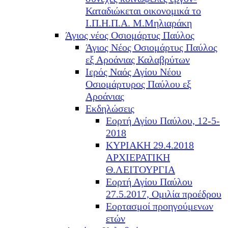
Καταδιώκεται οικονομικά το
Ι.Π.Η.Π.Α. Μ.Μηλιαράκη
Άγιος νέος Οσιομάρτυς Παύλος
Άγιος Νέος Οσιομάρτυς Παύλος
εξ Αροάνιας Καλαβρύτων
Ιερός Ναός Αγίου Νέου
Οσιομάρτυρος Παύλου εξ
Αροάνιας
Εκδηλώσεις
Εορτή Αγίου Παύλου, 12-5-
2018
ΚΥΡΙΑΚΗ 29.4.2018
ΑΡΧΙΕΡΑΤΙΚΗ
Θ.ΛΕΙΤΟΥΡΓΙΑ
Εορτή Αγίου Παύλου
27.5.2017, Ομιλία προέδρου
Εορτασμοί προηγούμενων
ετών