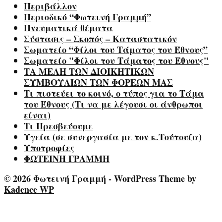
Περιβάλλον
Περιοδικό “Φωτεινή Γραμμή”
Πνευματικά θέματα
Σύστασις – Σκοπός – Καταστατικόν
Σωματείο “Φίλοι του Τάματος του Έθνους”
Σωματείο "Φίλοι του Τάματος του Έθνους"
ΤΑ ΜΕΛΗ ΤΩΝ ΔΙΟΙΚΗΤΙΚΩΝ
ΣΥΜΒΟΥΛΙΩΝ ΤΩΝ ΦΟΡΕΩΝ ΜΑΣ
Τι πιστεύει το κοινό, ο τύπος για το Τάμα
του Έθνους (Τι να με λέγουσι οι άνθρωποι
είναι)
Τι Πρεσβεύουμε
Υγεία (σε συνεργασία με τον κ.Τούτουζα)
Υποτροφίες
ΦΩΤΕΙΝΗ ΓΡΑΜΜΗ
© 2026 Φωτεινή Γραμμή - WordPress Theme by
Kadence WP