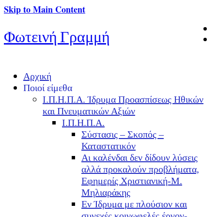
Skip to Main Content
Φωτεινή Γραμμή
Αρχική
Ποιοί είμεθα
Ι.Π.Η.Π.Α. Ίδρυμα Προασπίσεως Ηθικών
και Πνευματικών Αξιών
Ι.Π.Η.Π.Α.
Σύστασις – Σκοπός –
Καταστατικόν
Αι καλένδαι δεν δίδουν λύσεις
αλλά προκαλούν προβλήματα,
Εφημερίς Χριστιανική-Μ.
Μηλιαράκης
Εν Ίδρυμα με πλούσιον και
συνεχές κοινωφελές έργον-