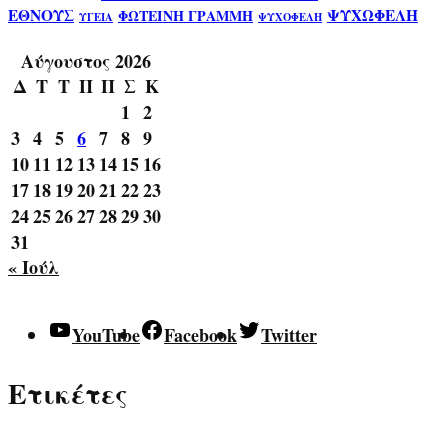
ΕΘΝΟΥΣ
ΨΥΧΩΦΕΛΗ
ΦΩΤΕΙΝΗ ΓΡΑΜΜΗ
ΥΓΕΙΑ
ΨΥΧΟΦΕΛΗ
Αύγουστος 2026
Δ
Τ
Τ
Π
Π
Σ
Κ
1
2
3
4
5
6
7
8
9
10
11
12
13
14
15
16
17
18
19
20
21
22
23
24
25
26
27
28
29
30
31
« Ιούλ
YouTube
Facebook
Twitter
Ετικέτες