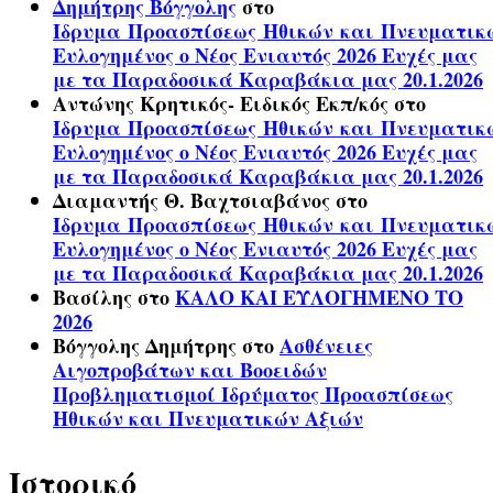
Δημήτρης Βόγγολης
στο
Ίδρυμα Προασπίσεως Ηθικών και Πνευματικ
Ευλογημένος ο Νέος Ενιαυτός 2026 Ευχές μας
με τα Παραδοσικά Καραβάκια μας 20.1.2026
Αντώνης Κρητικός- Ειδικός Εκπ/κός
στο
Ίδρυμα Προασπίσεως Ηθικών και Πνευματικ
Ευλογημένος ο Νέος Ενιαυτός 2026 Ευχές μας
με τα Παραδοσικά Καραβάκια μας 20.1.2026
Διαμαντής Θ. Βαχτσιαβάνος
στο
Ίδρυμα Προασπίσεως Ηθικών και Πνευματικ
Ευλογημένος ο Νέος Ενιαυτός 2026 Ευχές μας
με τα Παραδοσικά Καραβάκια μας 20.1.2026
Βασίλης
στο
ΚΑΛΟ ΚΑΙ ΕΥΛΟΓΗΜΕΝΟ ΤΟ
2026
Βόγγολης Δημήτρης
στο
Ασθένειες
Αιγοπροβάτων και Βοοειδών
Προβληματισμοί Ιδρύματος Προασπίσεως
Ηθικών και Πνευματικών Αξιών
Ιστορικό