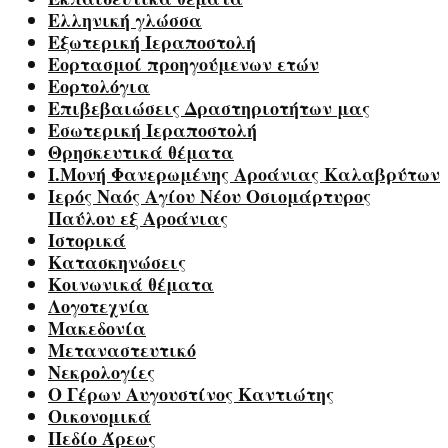
Ελληνική γλώσσα
Εξωτερική Ιεραποστολή
Εορτασμοί προηγούμενων ετών
Εορτολόγια
Επιβεβαιώσεις Δραστηριοτήτων μας
Εσωτερική Ιεραποστολή
Θρησκευτικά θέματα
Ι.Μονή Φανερωμένης Αροάνιας Καλαβρύτων
Ιερός Ναός Αγίου Νέου Οσιομάρτυρος
Παύλου εξ Αροάνιας
Ιστορικά
Κατασκηνώσεις
Κοινωνικά θέματα
Λογοτεχνία
Μακεδονία
Μεταναστευτικό
Νεκρολογίες
Ο Γέρων Αυγουστίνος Καντιώτης
Οικονομικά
Πεδίο Άρεως