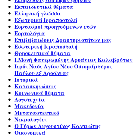
Εκπαιδευτικά θέματα
Ελληνική γλώσσα
Εξωτερική Ιεραποστολή
Εορτασμοί προηγούμενων ετών
Εορτολόγια
Επιβεβαιώσεις Δραστηριοτήτων μας
Εσωτερική Ιεραποστολή
Θρησκευτικά θέματα
Ι.Μονή Φανερωμένης Αροάνιας Καλαβρύτων
Ιερός Ναός Αγίου Νέου Οσιομάρτυρος
Παύλου εξ Αροάνιας
Ιστορικά
Κατασκηνώσεις
Κοινωνικά θέματα
Λογοτεχνία
Μακεδονία
Μεταναστευτικό
Νεκρολογίες
Ο Γέρων Αυγουστίνος Καντιώτης
Οικονομικά