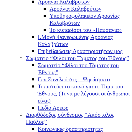
Αροάνια Καλαβρύτων
Αροάνια Καλαβρύτων
Υποθηκοφυλακείον Αροανίας
Καλαβρύτων
Το κυπαρίσσι του «Παυσανία»
Ι.Μονή Φανερωμένης Αροάνιας
Καλαβρύτων
Επιβεβαιώσεις Δραστηριοτήτων μας
Σωματείο “Φίλοι του Τάματος του Έθνους”
Σωματείο “Φίλοι του Τάματος του
Έθνους”
Γεν.Συνελεύσεις – Ψηφίσματα
Τι πιστεύει το κοινό για το Τάμα του
Έθνους, (Τι να με λέγουσι οι άνθρωποι
είναι)
Πεδίο Άρεως
Διορθόδοξος σύνδεσμος “Απόστολος
Παύλος”
Κοινωνικές δραστηριότητες