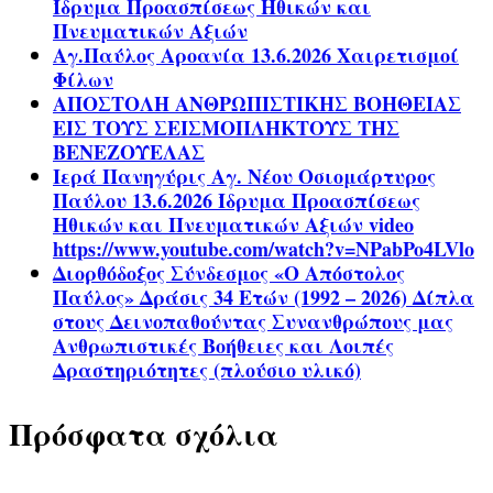
Ίδρυμα Προασπίσεως Ηθικών και
Πνευματικών Αξιών
Αγ.Παύλος Αροανία 13.6.2026 Χαιρετισμοί
Φίλων
ΑΠΟΣΤΟΛΗ ΑΝΘΡΩΠΙΣΤΙΚΗΣ ΒΟΗΘΕΙΑΣ
ΕΙΣ ΤΟΥΣ ΣΕΙΣΜΟΠΛΗΚΤΟΥΣ ΤΗΣ
ΒΕΝΕΖΟΥΕΛΑΣ
Ιερά Πανηγύρις Αγ. Νέου Οσιομάρτυρος
Παύλου 13.6.2026 Ίδρυμα Προασπίσεως
Ηθικών και Πνευματικών Αξιών video
https://www.youtube.com/watch?v=NPabPo4LVlo
Διορθόδοξος Σύνδεσμος «Ο Απόστολος
Παύλος» Δράσις 34 Ετών (1992 – 2026) Δίπλα
στους Δεινοπαθούντας Συνανθρώπους μας
Ανθρωπιστικές Βοήθειες και Λοιπές
Δραστηριότητες (πλούσιο υλικό)
Πρόσφατα σχόλια