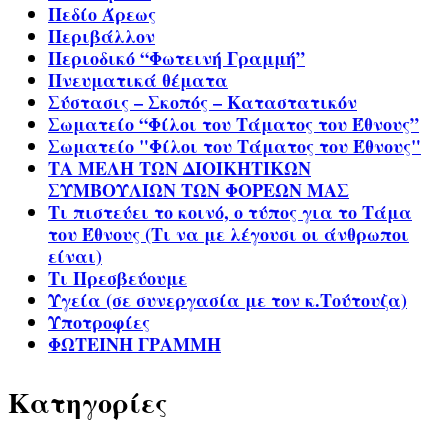
Πεδίο Άρεως
Περιβάλλον
Περιοδικό “Φωτεινή Γραμμή”
Πνευματικά θέματα
Σύστασις – Σκοπός – Καταστατικόν
Σωματείο “Φίλοι του Τάματος του Έθνους”
Σωματείο "Φίλοι του Τάματος του Έθνους"
ΤΑ ΜΕΛΗ ΤΩΝ ΔΙΟΙΚΗΤΙΚΩΝ
ΣΥΜΒΟΥΛΙΩΝ ΤΩΝ ΦΟΡΕΩΝ ΜΑΣ
Τι πιστεύει το κοινό, ο τύπος για το Τάμα
του Έθνους (Τι να με λέγουσι οι άνθρωποι
είναι)
Τι Πρεσβεύουμε
Υγεία (σε συνεργασία με τον κ.Τούτουζα)
Υποτροφίες
ΦΩΤΕΙΝΗ ΓΡΑΜΜΗ
Kατηγορίες