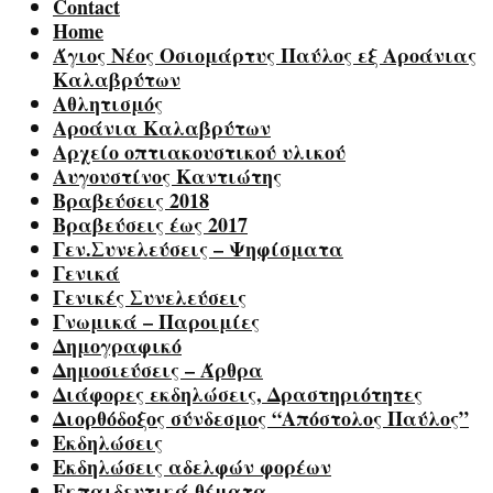
Contact
Home
Άγιος Νέος Οσιομάρτυς Παύλος εξ Αροάνιας
Καλαβρύτων
Αθλητισμός
Αροάνια Καλαβρύτων
Αρχείο οπτιακουστικού υλικού
Αυγουστίνος Καντιώτης
Βραβεύσεις 2018
Βραβεύσεις έως 2017
Γεν.Συνελεύσεις – Ψηφίσματα
Γενικά
Γενικές Συνελεύσεις
Γνωμικά – Παροιμίες
Δημογραφικό
Δημοσιεύσεις – Άρθρα
Διάφορες εκδηλώσεις, Δραστηριότητες
Διορθόδοξος σύνδεσμος “Απόστολος Παύλος”
Εκδηλώσεις
Εκδηλώσεις αδελφών φορέων
Εκπαιδευτικά θέματα