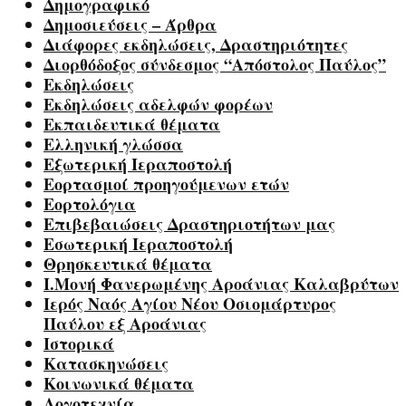
Δημογραφικό
Δημοσιεύσεις – Άρθρα
Διάφορες εκδηλώσεις, Δραστηριότητες
Διορθόδοξος σύνδεσμος “Απόστολος Παύλος”
Εκδηλώσεις
Εκδηλώσεις αδελφών φορέων
Εκπαιδευτικά θέματα
Ελληνική γλώσσα
Εξωτερική Ιεραποστολή
Εορτασμοί προηγούμενων ετών
Εορτολόγια
Επιβεβαιώσεις Δραστηριοτήτων μας
Εσωτερική Ιεραποστολή
Θρησκευτικά θέματα
Ι.Μονή Φανερωμένης Αροάνιας Καλαβρύτων
Ιερός Ναός Αγίου Νέου Οσιομάρτυρος
Παύλου εξ Αροάνιας
Ιστορικά
Κατασκηνώσεις
Κοινωνικά θέματα
Λογοτεχνία