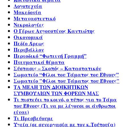
Λογοτεχνία
Μακεδονία
Μεταναστευτικό
Νεκρολογίες
Ο Γέρων Αυγουστίνος Καντιώτης
Οικονομικά
Πεδίο Άρεως
Περιβάλλον
Περιοδικό “Φωτεινή Γραμμή”
Πνευματικά θέματα
Σύστασις – Σκοπός – Καταστατικόν
Σωματείο “Φίλοι του Τάματος του Έθνους”
Σωματείο "Φίλοι του Τάματος του Έθνους"
ΤΑ ΜΕΛΗ ΤΩΝ ΔΙΟΙΚΗΤΙΚΩΝ
ΣΥΜΒΟΥΛΙΩΝ ΤΩΝ ΦΟΡΕΩΝ ΜΑΣ
Τι πιστεύει το κοινό, ο τύπος για το Τάμα
του Έθνους (Τι να με λέγουσι οι άνθρωποι
είναι)
Τι Πρεσβεύουμε
Υγεία (σε συνεργασία με τον κ.Τούτουζα)