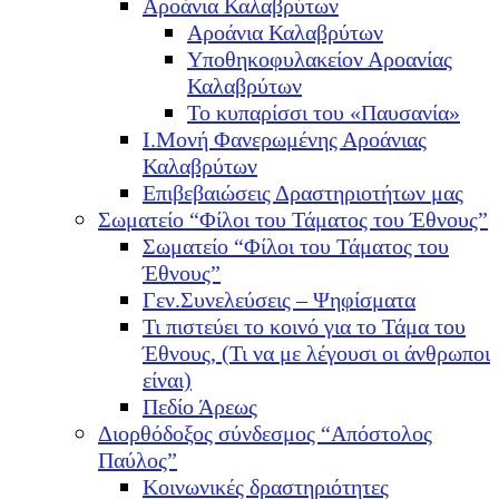
Αροάνια Καλαβρύτων
Αροάνια Καλαβρύτων
Υποθηκοφυλακείον Αροανίας
Καλαβρύτων
Το κυπαρίσσι του «Παυσανία»
Ι.Μονή Φανερωμένης Αροάνιας
Καλαβρύτων
Επιβεβαιώσεις Δραστηριοτήτων μας
Σωματείο “Φίλοι του Τάματος του Έθνους”
Σωματείο “Φίλοι του Τάματος του
Έθνους”
Γεν.Συνελεύσεις – Ψηφίσματα
Τι πιστεύει το κοινό για το Τάμα του
Έθνους, (Τι να με λέγουσι οι άνθρωποι
είναι)
Πεδίο Άρεως
Διορθόδοξος σύνδεσμος “Απόστολος
Παύλος”
Κοινωνικές δραστηριότητες