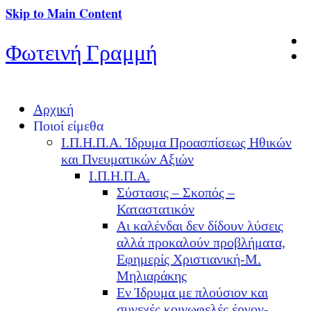
Skip to Main Content
Φωτεινή Γραμμή
Αρχική
Ποιοί είμεθα
Ι.Π.Η.Π.Α. Ίδρυμα Προασπίσεως Ηθικών
και Πνευματικών Αξιών
Ι.Π.Η.Π.Α.
Σύστασις – Σκοπός –
Καταστατικόν
Αι καλένδαι δεν δίδουν λύσεις
αλλά προκαλούν προβλήματα,
Εφημερίς Χριστιανική-Μ.
Μηλιαράκης
Εν Ίδρυμα με πλούσιον και
συνεχές κοινωφελές έργον-