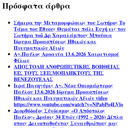
Πρόσφατα άρθρα
Σήμερα της Μεταμορφώσεως του Σωτήρος Το
Τάμα του Έθνους Θυμάται πάλι Ευχή εις τον
Σωτήρα τοῦ Δρ Χαραλάμπους Μπούσια
Ίδρυμα Προασπίσεως Ηθικών και
Πνευματικών Αξιών
Αγ.Παύλος Αροανία 13.6.2026 Χαιρετισμοί
Φίλων
ΑΠΟΣΤΟΛΗ ΑΝΘΡΩΠΙΣΤΙΚΗΣ ΒΟΗΘΕΙΑΣ
ΕΙΣ ΤΟΥΣ ΣΕΙΣΜΟΠΛΗΚΤΟΥΣ ΤΗΣ
ΒΕΝΕΖΟΥΕΛΑΣ
Ιερά Πανηγύρις Αγ. Νέου Οσιομάρτυρος
Παύλου 13.6.2026 Ίδρυμα Προασπίσεως
Ηθικών και Πνευματικών Αξιών video
https://www.youtube.com/watch?v=NPabPo4LVlo
Διορθόδοξος Σύνδεσμος «Ο Απόστολος
Παύλος» Δράσις 34 Ετών (1992 – 2026) Δίπλα
στους Δεινοπαθούντας Συνανθρώπους μας