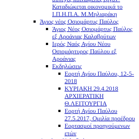
Καταδιώκεται οικονομικά το
Ι.Π.Η.Π.Α. Μ.Μηλιαράκη
Άγιος νέος Οσιομάρτυς Παύλος
Άγιος Νέος Οσιομάρτυς Παύλος
εξ Αροάνιας Καλαβρύτων
Ιερός Ναός Αγίου Νέου
Οσιομάρτυρος Παύλου εξ
Αροάνιας
Εκδηλώσεις
Εορτή Αγίου Παύλου, 12-5-
2018
ΚΥΡΙΑΚΗ 29.4.2018
ΑΡΧΙΕΡΑΤΙΚΗ
Θ.ΛΕΙΤΟΥΡΓΙΑ
Εορτή Αγίου Παύλου
27.5.2017, Ομιλία προέδρου
Εορτασμοί προηγούμενων
ετών