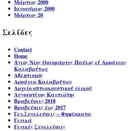
Μάρτιος 2000
Ιανουάριος 2000
Μάρτιος 20
Σελίδες
Contact
Home
Άγιος Νέος Οσιομάρτυς Παύλος εξ Αροάνιας
Καλαβρύτων
Αθλητισμός
Αροάνια Καλαβρύτων
Αρχείο οπτιακουστικού υλικού
Αυγουστίνος Καντιώτης
Βραβεύσεις 2018
Βραβεύσεις έως 2017
Γεν.Συνελεύσεις – Ψηφίσματα
Γενικά
Γενικές Συνελεύσεις