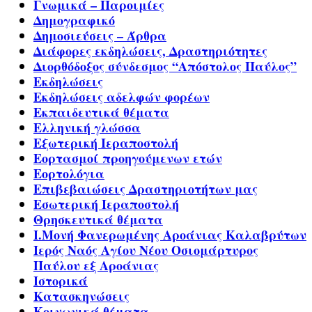
Γνωμικά – Παροιμίες
Δημογραφικό
Δημοσιεύσεις – Άρθρα
Διάφορες εκδηλώσεις, Δραστηριότητες
Διορθόδοξος σύνδεσμος “Απόστολος Παύλος”
Εκδηλώσεις
Εκδηλώσεις αδελφών φορέων
Εκπαιδευτικά θέματα
Ελληνική γλώσσα
Εξωτερική Ιεραποστολή
Εορτασμοί προηγούμενων ετών
Εορτολόγια
Επιβεβαιώσεις Δραστηριοτήτων μας
Εσωτερική Ιεραποστολή
Θρησκευτικά θέματα
Ι.Μονή Φανερωμένης Αροάνιας Καλαβρύτων
Ιερός Ναός Αγίου Νέου Οσιομάρτυρος
Παύλου εξ Αροάνιας
Ιστορικά
Κατασκηνώσεις
Κοινωνικά θέματα