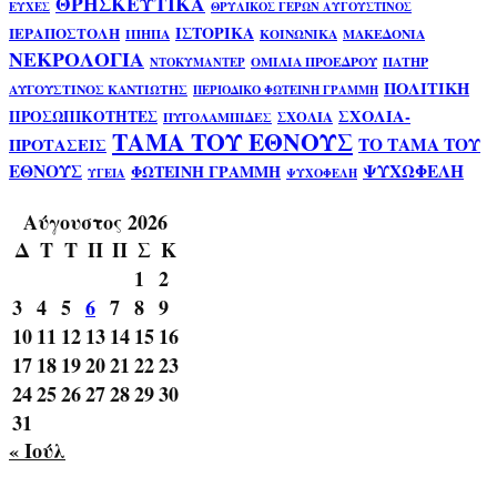
ΘΡΗΣΚΕΥΤΙΚΑ
ΕΥΧΕΣ
ΘΡΥΛΙΚΟΣ ΓΕΡΩΝ ΑΥΓΟΥΣΤΙΝΟΣ
ΙΣΤΟΡΙΚΑ
ΙΕΡΑΠΟΣΤΟΛΗ
ΙΠΗΠΑ
ΚΟΙΝΩΝΙΚΑ
ΜΑΚΕΔΟΝΙΑ
ΝΕΚΡΟΛΟΓΙΑ
ΟΜΙΛΙΑ ΠΡΟΕΔΡΟΥ
ΠΑΤΗΡ
ΝΤΟΚΥΜΑΝΤΕΡ
ΠΟΛΙΤΙΚΗ
ΑΥΓΟΥΣΤΙΝΟΣ ΚΑΝΤΙΩΤΗΣ
ΠΕΡΙΟΔΙΚΟ ΦΩΤΕΙΝΗ ΓΡΑΜΜΗ
ΣΧΟΛΙΑ-
ΠΡΟΣΩΠΙΚΟΤΗΤΕΣ
ΣΧΟΛΙΑ
ΠΥΓΟΛΑΜΠΙΔΕΣ
ΤΑΜΑ ΤΟΥ ΕΘΝΟΥΣ
ΤΟ ΤΑΜΑ ΤΟΥ
ΠΡΟΤΑΣΕΙΣ
ΕΘΝΟΥΣ
ΨΥΧΩΦΕΛΗ
ΦΩΤΕΙΝΗ ΓΡΑΜΜΗ
ΥΓΕΙΑ
ΨΥΧΟΦΕΛΗ
Αύγουστος 2026
Δ
Τ
Τ
Π
Π
Σ
Κ
1
2
3
4
5
6
7
8
9
10
11
12
13
14
15
16
17
18
19
20
21
22
23
24
25
26
27
28
29
30
31
« Ιούλ