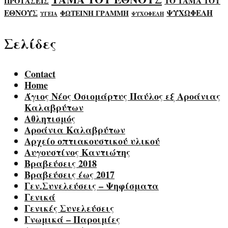
ΤΟ ΤΑΜΑ ΤΟΥ
ΠΡΟΤΑΣΕΙΣ
ΕΘΝΟΥΣ
ΨΥΧΩΦΕΛΗ
ΦΩΤΕΙΝΗ ΓΡΑΜΜΗ
ΥΓΕΙΑ
ΨΥΧΟΦΕΛΗ
Σελίδες
Contact
Home
Άγιος Νέος Οσιομάρτυς Παύλος εξ Αροάνιας
Καλαβρύτων
Αθλητισμός
Αροάνια Καλαβρύτων
Αρχείο οπτιακουστικού υλικού
Αυγουστίνος Καντιώτης
Βραβεύσεις 2018
Βραβεύσεις έως 2017
Γεν.Συνελεύσεις – Ψηφίσματα
Γενικά
Γενικές Συνελεύσεις
Γνωμικά – Παροιμίες