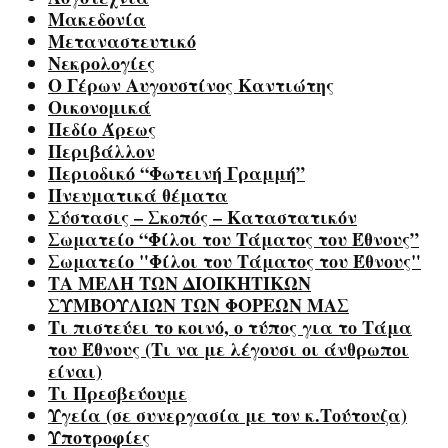
Μακεδονία
Μεταναστευτικό
Νεκρολογίες
Ο Γέρων Αυγουστίνος Καντιώτης
Οικονομικά
Πεδίο Άρεως
Περιβάλλον
Περιοδικό “Φωτεινή Γραμμή”
Πνευματικά θέματα
Σύστασις – Σκοπός – Καταστατικόν
Σωματείο “Φίλοι του Τάματος του Έθνους”
Σωματείο "Φίλοι του Τάματος του Έθνους"
ΤΑ ΜΕΛΗ ΤΩΝ ΔΙΟΙΚΗΤΙΚΩΝ
ΣΥΜΒΟΥΛΙΩΝ ΤΩΝ ΦΟΡΕΩΝ ΜΑΣ
Τι πιστεύει το κοινό, ο τύπος για το Τάμα
του Έθνους (Τι να με λέγουσι οι άνθρωποι
είναι)
Τι Πρεσβεύουμε
Υγεία (σε συνεργασία με τον κ.Τούτουζα)
Υποτροφίες