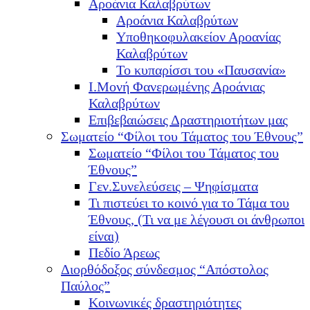
Αροάνια Καλαβρύτων
Αροάνια Καλαβρύτων
Υποθηκοφυλακείον Αροανίας
Καλαβρύτων
Το κυπαρίσσι του «Παυσανία»
Ι.Μονή Φανερωμένης Αροάνιας
Καλαβρύτων
Επιβεβαιώσεις Δραστηριοτήτων μας
Σωματείο “Φίλοι του Τάματος του Έθνους”
Σωματείο “Φίλοι του Τάματος του
Έθνους”
Γεν.Συνελεύσεις – Ψηφίσματα
Τι πιστεύει το κοινό για το Τάμα του
Έθνους, (Τι να με λέγουσι οι άνθρωποι
είναι)
Πεδίο Άρεως
Διορθόδοξος σύνδεσμος “Απόστολος
Παύλος”
Κοινωνικές δραστηριότητες