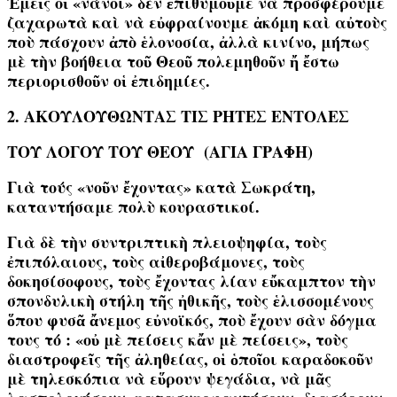
Ἐμεῖς οἱ «νάνοι» δὲν ἐπιθυμοῦμε νὰ προσφέρουμε
ζαχαρωτὰ καὶ νὰ εὐφραίνουμε ἀκόμη καὶ αὐτοὺς
ποὺ πάσχουν ἀπὸ ἑλονοσία, ἀλλὰ κινίνο, μήπως
μὲ τὴν βοήθεια τοῦ Θεοῦ πολεμηθοῦν ἤ ἔστω
περιορισθοῦν οἱ ἐπιδημίες.
2. ΑΚΟΥΛΟΥΘΩΝΤΑΣ ΤΙΣ ΡΗΤΕΣ ΕΝΤΟΛΕΣ
ΤΟΥ ΛΟΓΟΥ ΤΟΥ ΘΕΟΥ (ΑΓΙΑ ΓΡΑΦΗ)
Γιὰ τούς «νοῦν ἔχοντας» κατὰ Σωκράτη,
καταντήσαμε πολὺ κουραστικοί.
Γιὰ δὲ τὴν συντριπτικὴ πλειοψηφία, τοὺς
ἐπιπόλαιους, τοὺς αἰθεροβάμονες, τοὺς
δοκησίσοφους, τοὺς ἔχοντας λίαν εὔκαμπτον τὴν
σπονδυλικὴ στήλη τῆς ἠθικῆς, τοὺς ἑλισσομένους
ὅπου φυσᾶ ἄνεμος εὐνοϊκός, ποὺ ἔχουν σὰν δόγμα
τους τό :
«οὐ μὲ πείσεις κἄν μὲ πείσεις»,
τοὺς
διαστροφεῖς τῆς ἀληθείας, οἱ ὁποῖοι καραδοκοῦν
μὲ τηλεσκόπια νὰ εὕρουν ψεγάδια, νὰ μᾶς