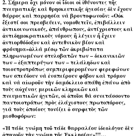
2. Σήμερα ὄχι μόνον οἱ ἴδιοι οἱ ἰθύνοντες τῆς
πνευματικῆς καὶ θρησκευτικῆς ἡγεσίας δὲν ἔχουν
θάρρος καὶ παρρησία νὰ βροντοφωνοῦν: «Οὐκ
ἔξεστί σοι πρεσβεύειν, νομοθετεῖν, ἐπιβάλλειν
ἀντικοινωνικούς, ἀπάνθρωπους, ἀντίχριστους καὶ
ἀντιδημοκρατικοὺς νόμους ἢ λέγειν ἤ ἔχειν
ἀντιορθόδοξον καὶ ἀντεθνικὸν βίον καὶ
φρόνημα»ἀλλὰ μέσῳ τῶν ἀκριβώτατα
πληρωνωμένων στυλοβατῶν των – δεκανικιῶν
των – ἑξαπτερύγων των – τελάληδων καὶ
τοιουτροτρόπως συμπεριφερομένων φερεφώνων
των σπεύδουν νὰ ἐνσπείρουν φόβον καὶ τρόμον
καὶ νὰ αἰωροῦν τὴν δαμόκλειο σπάθη ἐπάνω ἀπὸ
τοὺς αὐχένας μερικῶν κληρικῶν καὶ
πνευματικῶν ἡγετῶν, οἱ ὁποῖοι θὰ συνετάσσοντο
παντοιοτρόπως πρὸς ἐλάχιστους πρωτοπόρους,
γιὰ τοὺς ὁποίους τονίζει ὁ συρφετὸς τῶν
μισθοφόρων:
«
Ἡ τάδε γνώμη τοῦ τάδε θαρραλέου ἰδεολόγου δὲν
ἀπηχοῦν τὴν γνώμη τῆς Ἐκκλησίας»!!!…