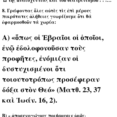
Ὤ τῆς ἀναισχυντίας καὶ τοῦ θεατρινισμοῦ ! ! !…
8. Γράφοντας ὅλες αὐτὲς τὶς ἐπὶ μέρους
πικρότατες ἀλήθειες γνωρίζουμε ὅτι θὰ
ἐφαρμοσθοῦν τὰ χωρία:
Α) «ὅπως οἱ Ἑβραῖοι οἱ ὁποῖοι,
ἐνῷ ἐδολοφονοῦσαν τοὺς
προφῆτες, ἐνόμιζαν οἱ
δυστυχισμένοι ὅτι
τοιουτοτρόπως προσέφεραν
δόξα στὸν Θεό» (Ματθ. 23, 37
καὶ Ἰωάν. 16, 2).
Β)
« ἀποσυναγώγους ποιήσουσιν ὑμᾶς·