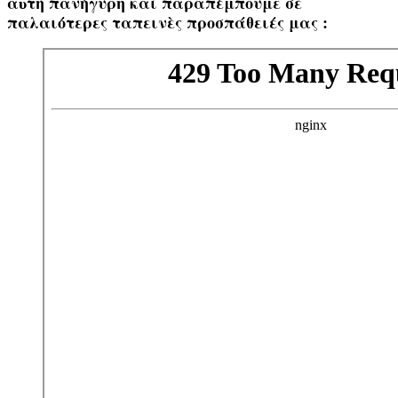
αὐτὴ πανήγυρη καὶ παραπέμπουμε σὲ
παλαιότερες ταπεινὲς προσπάθειές μας :