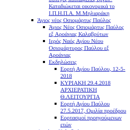
Καταδιώκεται οικονομικά το
Ι.Π.Η.Π.Α. Μ.Μηλιαράκη
Άγιος νέος Οσιομάρτυς Παύλος
Άγιος Νέος Οσιομάρτυς Παύλος
εξ Αροάνιας Καλαβρύτων
Ιερός Ναός Αγίου Νέου
Οσιομάρτυρος Παύλου εξ
Αροάνιας
Εκδηλώσεις
Εορτή Αγίου Παύλου, 12-5-
2018
ΚΥΡΙΑΚΗ 29.4.2018
ΑΡΧΙΕΡΑΤΙΚΗ
Θ.ΛΕΙΤΟΥΡΓΙΑ
Εορτή Αγίου Παύλου
27.5.2017, Ομιλία προέδρου
Εορτασμοί προηγούμενων
ετών