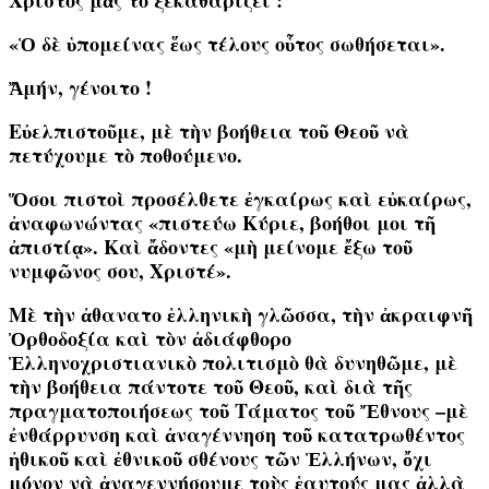
Χριστὸς μᾶς τὸ ξεκαθαρίζει :
«Ὁ δὲ ὑπομείνας ἕως τέλους οὗτος σωθήσεται».
Ἄμήν, γένοιτο !
Εὐελπιστοῦμε, μὲ τὴν βοήθεια τοῦ Θεοῦ νὰ
πετύχουμε τὸ ποθούμενο.
Ὅσοι πιστοὶ προσέλθετε ἐγκαίρως καὶ εὐκαίρως,
ἀναφωνώντας «πιστεύω Κύριε, βοήθοι μοι τῆ
ἀπιστίᾳ». Καὶ ἄδοντες «μὴ μείνομε ἔξω τοῦ
νυμφῶνος σου, Χριστέ».
Μὲ τὴν ἀθανατο ἑλληνικὴ γλῶσσα, τὴν ἀκραιφνῆ
Ὀρθοδοξία καὶ τὸν ἀδιάφθορο
Ἑλληνοχριστιανικὸ πολιτισμὸ θὰ δυνηθῶμε, μὲ
τὴν βοήθεια πάντοτε τοῦ Θεοῦ, καὶ διὰ τῆς
πραγματοποιήσεως τοῦ Τάματος τοῦ Ἔθνους –μὲ
ἐνθάρρυνση καὶ ἀναγέννηση τοῦ κατατρωθέντος
ἠθικοῦ καὶ ἐθνικοῦ σθένους τῶν Ἑλλήνων, ὄχι
μόνον νὰ ἀναγεννήσουμε τοὺς ἑαυτούς μας ἀλλὰ