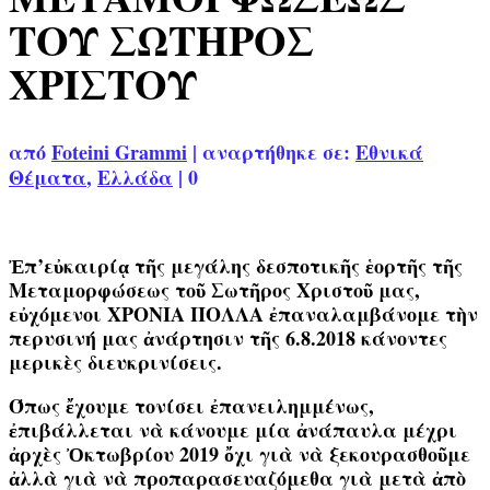
ΤΟΥ ΣΩΤΗΡΟΣ
ΧΡΙΣΤΟΥ
από
Foteini Grammi
|
αναρτήθηκε σε:
Εθνικά
Θέματα
,
Ελλάδα
|
0
Ἐπ’εὐκαιρίᾳ τῆς μεγάλης δεσποτικῆς ἑορτῆς τῆς
Μεταμορφώσεως τοῦ Σωτῆρος Χριστοῦ μας,
εὐχόμενοι ΧΡΟΝΙΑ ΠΟΛΛΑ ἐπαναλαμβάνομε τὴν
περυσινή μας ἀνάρτησιν τῆς 6.8.2018 κάνοντες
μερικὲς διευκρινίσεις.
Όπως ἔχουμε τονίσει ἐπανειλημμένως,
ἐπιβάλλεται νὰ κάνουμε μία ἀνάπαυλα μέχρι
ἀρχὲς Ὀκτωβρίου 2019 ὄχι γιὰ νὰ ξεκουρασθοῦμε
ἀλλὰ γιὰ νὰ προπαρασευαζόμεθα γιὰ μετὰ ἀπὸ