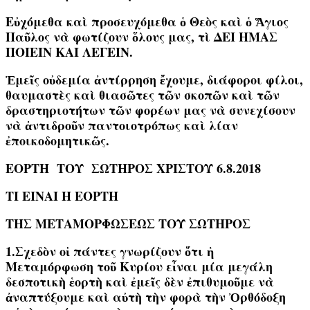
Εὐχόμεθα καὶ προσευχόμεθα ὁ Θεὸς καὶ ὁ Ἅγιος
Παῦλος νὰ φωτίζουν ὅλους μας, τὶ ΔΕΙ ΗΜΑΣ
ΠΟΙΕΙΝ ΚΑΙ ΛΕΓΕΙΝ.
Ἐμεῖς οὐδεμία ἀντίρρηση ἔχουμε, διάφοροι φίλοι,
θαυμαστὲς καὶ θιασῶτες τῶν σκοπῶν καὶ τῶν
δραστηριοτήτων τῶν φορέων μας νὰ συνεχίσουν
νὰ ἀντιδροῦν παντοιοτρόπως καὶ λίαν
ἐποικοδομητικῶς.
ΕΟΡΤΗ ΤΟΥ ΣΩΤΗΡΟΣ ΧΡΙΣΤΟΥ 6.8.2018
ΤΙ ΕΙΝΑΙ Η ΕΟΡΤΗ
ΤΗΣ ΜΕΤΑΜΟΡΦΩΣΕΩΣ ΤΟΥ ΣΩΤΗΡΟΣ
1.Σχεδὸν οἱ πάντες γνωρίζουν ὅτι ἡ
Μεταμόρφωση τοῦ Κυρίου εἶναι μία μεγάλη
δεσποτικὴ ἑορτὴ
καὶ ἐμεῖς δὲν ἐπιθυμοῦμε νὰ
ἀναπτύξουμε καὶ αὐτὴ τὴν φορὰ τὴν Ὀρθόδοξη