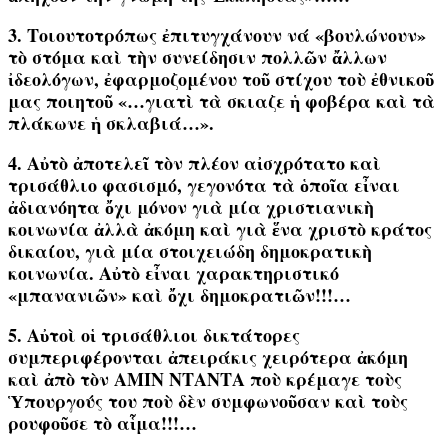
3. Τοιουτοτρόπως ἐπιτυγχάνουν νά «βουλώνουν»
τὸ στόμα καὶ τὴν συνείδησιν πολλῶν ἄλλων
ἰδεολόγων, ἐφαρμοζομένου τοῦ στίχου τοὺ ἐθνικοῦ
μας ποιητοῦ
«…γιατὶ τὰ σκιαζε ἡ φοβέρα καὶ τὰ
πλάκωνε ἡ σκλαβιά…».
4.
Αὐτὸ ἀποτελεῖ τὸν πλέον αἰσχρότατο καὶ
τρισάθλιο φασισμό, γεγονότα τὰ ὁποῖα εἶναι
ἀδιανόητα ὄχι μόνον γιὰ μία χριστιανικὴ
κοινωνία ἀλλὰ ἀκόμη καὶ γιὰ ἕνα χριστὸ κράτος
δικαίου, γιὰ μία στοιχειώδη δημοκρατικὴ
κοινωνία. Αὐτὸ εἶναι χαρακτηριστικό
«μπανανιῶν» καὶ ὄχι δημοκρατιῶν!!!…
5. Αὐτοὶ οἱ τρισάθλιοι δικτάτορες
συμπεριφέρονται ἀπειράκις χειρότερα ἀκόμη
καὶ ἀπὸ τὸν ΑΜΙΝ ΝΤΑΝΤΑ ποὺ κρέμαγε τοὺς
Ὑπουργούς του ποὺ δὲν συμφωνοῦσαν καὶ τοὺς
ρουφοῦσε τὸ αἷμα!!!…