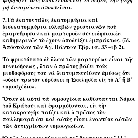
φοβηθῆτε τοὺς ἀποκτείνοντας τὸ σῶμα, τὴν ψυχὴ
μὴ δυναμένων ἀποκτεῖναι.
7.Τὰ ἑκατοντάδες ἑκατομμύρια καὶ
δισεκατομμύρια εὐλαβῶν χριστιανῶν ποὺ
ἐμαρτύρησαν καὶ μαρτυροῦν συνειδησιακῶς
καθημερινῶς τὸ ἔχουν ἀποδείξει ἐμπράκτως.
(ἴδ.
Ἀπόστολον τῶν Ἁγ. Πάντων Ἑβρ. ια, 33 –ιβ 2)
.
Τὸ φρικτότατο δὲ ὅλων τῶν μαρτυρίων εἶναι τῆς
συνειδήσεως , ὅταν ὁ πρῶτος βάζει τοὺς
μισθοφόρους του νὰ διατυμπανίζουν ἀμέσως ὅτι
«οὐδὲν τρωτὸν εὑρίσκει ἡ Ἐκκλησία εἰς τὸ Α΄ ἤ Β΄
νομοσχέδιο».
Ὅταν δὲ αὐτὰ τὰ νομοσχέδια καθίστανται Νόμοι
τοῦ Κράτους καὶ ἐφαρμόζονται, εἰς τὴν
κατακραυγὴν παίζει καὶ ὁ πρῶτος τὸν
παλληκαρὰ ὅτι καὶ αὐτὸς εἶναι ἐναντίον αὐτῶν
τῶν ἀντιχρίστων νομοσχεδίων.