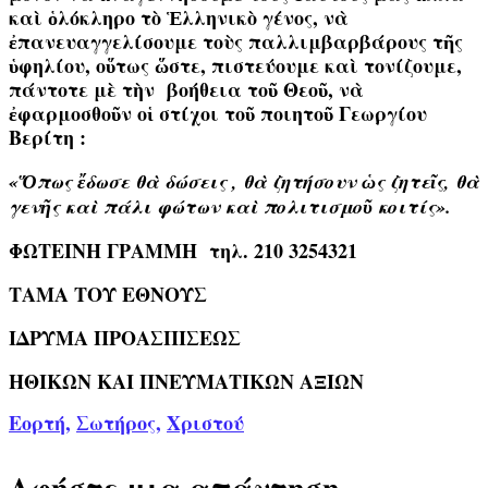
καὶ ὁλόκληρο τὸ Ἑλληνικὸ γένος, νὰ
ἐπανευαγγελίσουμε τοὺς παλλιμβαρβάρους τῆς
ὑφηλίου, οὕτως ὥστε, πιστεύουμε καὶ τονίζουμε,
πάντοτε μὲ τὴν βοήθεια τοῦ Θεοῦ, νὰ
ἐφαρμοσθοῦν οἱ στίχοι τοῦ ποιητοῦ Γεωργίου
Βερίτη :
«Ὅπως ἔδωσε θὰ δώσεις , θὰ ζητήσουν ὡς ζητεῖς, θὰ
γενῆς καὶ πάλι φώτων καὶ πολιτισμοῦ κοιτίς».
ΦΩΤΕΙΝΗ ΓΡΑΜΜΗ τηλ. 210 3254321
ΤΑΜΑ ΤΟΥ ΕΘΝΟΥΣ
ΙΔΡΥΜΑ ΠΡΟΑΣΠΙΣΕΩΣ
ΗΘΙΚΩΝ ΚΑΙ ΠΝΕΥΜΑΤΙΚΩΝ ΑΞΙΩΝ
Εορτή
,
Σωτήρος
,
Χριστού
Αφήστε μια απάντηση