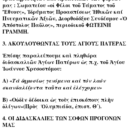
μας :
Σωματείου «οἱ Φίλοι τοῦ Τάματος τοῦ
Ἔθνους», Ἱδρύματος Προασπίσεως Ἠθικῶν καί
Πνευματικῶν Ἀξιῶν, Διορθοδόξου Συνδέσμου «Ὁ
Ἀπόστολος Παῦλος», περιοδικοῦ ΦΩΤΕΙΝΗ
ΓΡΑΜΜΗ.
3. ΑΚΟΥΛΟΥΘΩΝΤΑΣ ΤΟΥΣ ΑΓΙΟΥΣ ΠΑΤΕΡΑΣ
Ἐπίσης παραλείπουμε καὶ πληθώρα
διδασκαλιῶν Ἁγίων Πατέρων ὡς π.χ. τοῦ Ἁγίου
Ἰωάννου Χρυσοστόμου
:
Α)
«
Τὰ δημοσίως γενόμενα καὶ τὸν λαὸν
σκανδαλίζοντα ταῦτα καὶ ἐλέγχομεν»
Β)
«
Οὐδὲν δέδοικα ὡς τοὺς ἐπισκόπους πλὴν
ὀλίγων
»(Πρὸς Ὀλυμπιάδα, ἐπιστ. Θ΄).
4. ΟΙ ΔΙΔΑΣΚΑΛΙΕΣ ΤΩΝ ΣΟΦΩΝ ΠΡΟΓΟΝΩΝ
ΜΑΣ