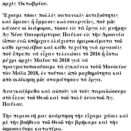
ἀρχὲς Ὀκτωβρίου.
Ἔχουμε τόσες πολλές σατανικὲς ἀντιξοότητες
καὶ ἄμεσες ἤ ἔμμεσες κωλυσιεργεῖες, ποὺ μᾶς
κάνουν οἱ διάφοροι, τὀσον εἰς τὰ ἔργα εἰς μνήμην
Ἁγ Νέου Ὁσιομάρτυρος Παύλου εἰς τὴν Ἀροανία
(ὅπου ἐνῶ ὑπῆρχαν ἐλάχιστα ἡμεροκάματα τοῦ
κάθε ἐργολάβου καὶ κάθε τεχνίτη γιὰ ἐργασέις
ποὺ ἔπρεπε νὰ εἶχαν τελειώσει τὸ 2016 ἤ ἔστω
μέχρι ἀρχὲς Μαΐου τὸ 2018 γιὰ νὰ
πραγματοποιούσαμε τὰ ἐγκαίνια τοὺῦ Μουσείου
τὸν Μάϊο 2018, ἐν τούτοις ἀπὸ μοχθηρότητα καὶ
ἀπὸ ἐκδίκηση μᾶς σταμάτησαν τὰ ἔργα.
Ἀναγκαζόμεθα καὶ αὐτοὺς νὰ τοὺς παραδώσουμε
στὸ ἔλεος τοῦ Θεοῦ καὶ τοῦ πολὺ δυνατοῦ Ἁγ.
Παύλου.
Τὴν περισινή μας ἀνάρτηση τὴν εἴχαμε χάσει καὶ
μὲ τὴν βοήθεια τοῦ Θεοῦ τὴν βρήκαμε καὶ τὴν
δημοσιεύομε κατωτέρω.