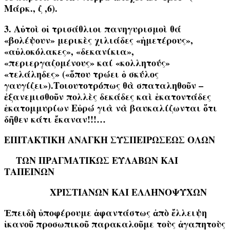
Μάρκ., ζ ,6).
3. Αὐτοὶ οἱ τρισάθλιοι πανηγυρισμοὶ θά
«βολέψουν» μερικὲς χιλιάδες «ἡμετέρους»,
«αὐλοκόλακες», «δεκανίκια»,
«περιεργαζομένους» καί «κολλητούς»
«τελάληδες»
(«ὅπου τρώει ὁ σκύλος
γαυγίζει»)
.Τοιουτοτρόπως θὰ σπαταληθοῦν –
ἐξανεμισθοῦν πολλὲς δεκάδες καὶ ἑκατοντάδες
ἑκατομμυρίων Εὐρώ γιὰ νὰ βαυκαλίζωνται ὅτι
δῆθεν κάτι ἔκαναν!!!…
ΕΠΙΤΑΚΤΙΚΗ ΑΝΑΓΚΗ ΣΥΣΠΕΙΡΩΣΕΩΣ ΟΛΩΝ
ΤΩΝ ΠΡΑΓΜΑΤΙΚΩΣ ΕΥΛΑΒΩΝ ΚΑΙ
ΤΑΠΕΙΝΩΝ
ΧΡΙΣΤΙΑΝΩΝ ΚΑΙ ΕΛΛΗΝΟΨΥΧΩΝ
Ἐπειδὴ
ὑποφέρουμε ἀφαντάστως ἀπὸ ἔλλειψη
ἱκανοῦ προσωπικοῦ
παρακαλοῦμε τοὺς ἀγαπητοὺς