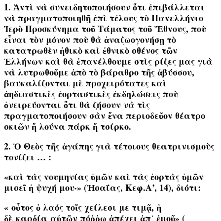
1. Ἀντὶ νὰ συνειδητοποιήσουν ὅτι
ἐπιβάλλεται
νὰ πραγματοποιηθῇ ἐπὶ τἐλους τὸ Πανελλήνιο
Ἱερὸ Προσκύνημα τοῦ Τάματος τοῦ Ἔθνους, ποὺ
εἶναι τὸν μόνον ποὺ θὰ ἀναζωογονήσῃ τὸ
κατατρωθὲν ἠθικὸ καὶ ἐθνικὸ σθένος τῶν
Ἑλλήνων καὶ θὰ ἐπανέλθουμε στὶς ρίζες μας γιὰ
νὰ λυτρωθοῦμε ἀπὸ τὸ βάραθρο τῆς ἀβύσσου,
βαυκαλίζονται μὲ προχειρότατες καὶ
ἀηδιαστικὲς ἑορταστικὲς ἐκδηλώσεις ποὺ
ὀνειρεύονται ὅτι θὰ ζήσουν νὰ τὶς
πραγματοποιήσουν σὰν ἕνα περιοδεῦον θέατρο
σκιῶν ἤ λούνα πάρκ ἤ τσίρκο.
2. Ὁ Θεὸς τῆς ἀγάπης γιὰ τέτοιους θεατρινισμοὺς
τονίζει … :
«
καὶ τὰς νουμηνίας ὑμῶν καὶ τὰς ἑορτὰς ὑμῶν
μισεῖ ἡ ψυχή μου·» (Ἡσαΐας, Κεφ.Α’, 14),
διότι:
«
οὗτος ὁ λαός τοῖς χείλεσι με τιμᾷ, ἡ
δὲ
καρδία
αὐτῶν πόῤῥω ἀπέχει ἀπ᾿ ἐμοῦ» (