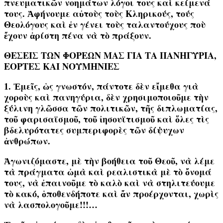
πνευματικῶν νοημάτων λόγοι τους καὶ κείμενά
τους. Ἀφήνουμε αὐτοὺς τοὺς Κληρικούς, τούς
Θεολόγους καὶ ἐν γένει τοὺς ταλαντούχους ποὺ
ἔχουν ἀρίστη πένα νὰ τὸ πράξουν.
ΘΕΣΕΙΣ ΤΩΝ ΦΟΡΕΩΝ ΜΑΣ ΓΙΑ ΤΑ ΠΑΝΗΓΥΡΙΑ,
ΕΟΡΤΕΣ ΚΑΙ ΝΟΥΜΗΝΙΕΣ
1. Ἐμεῖς, ὡς γνωστόν, πάντοτε δὲν εἴμεθα γιὰ
χοροὺς καὶ πανηγύρια, δὲν χρησιμοποιοῦμε τὴν
ξύλινη γλῶσσα τῶν πολιτικῶν, τῆς διπλωματίας,
τοῦ φαρισαϊσμοῦ, τοῦ ἰησουϊτισμοῦ καὶ
ὅλες
τὶς
βδελυρότατες συμπεριφορὲς τῶν δίψυχων
ἀνθρώπων.
Ἀγωνιζόμαστε, μὲ τὴν βοήθεια τοῦ Θεοῦ, νὰ λέμε
τὰ πράγματα ὠμὰ καὶ ρεαλιστικὰ μὲ τὸ ὄνομά
τους, νὰ ἐπαινοῦμε τὸ καλὸ καὶ νὰ στηλιτεύουμε
τὸ κακό, ὁποθενδήποτε καὶ ἄν προέρχονται, χωρὶς
νὰ λασπολογοῦμε!!!…