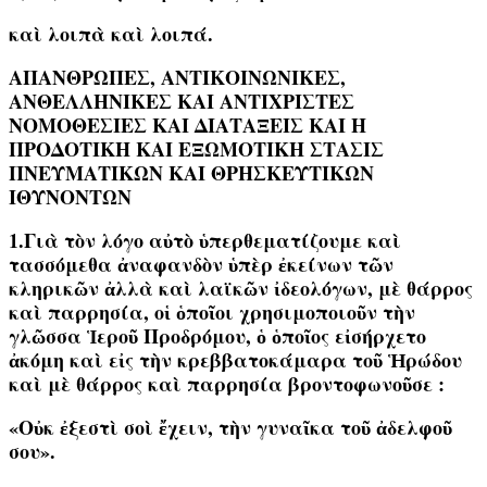
καὶ λοιπὰ καὶ λοιπά.
ΑΠΑΝΘΡΩΠΕΣ, ΑΝΤΙΚΟΙΝΩΝΙΚΕΣ,
ΑΝΘΕΛΛΗΝΙΚΕΣ ΚΑΙ ΑΝΤΙΧΡΙΣΤΕΣ
ΝΟΜΟΘΕΣΙΕΣ ΚΑΙ ΔΙΑΤΑΞΕΙΣ ΚΑΙ Η
ΠΡΟΔΟΤΙΚΗ ΚΑΙ ΕΞΩΜΟΤΙΚΗ ΣΤΑΣΙΣ
ΠΝΕΥΜΑΤΙΚΩΝ ΚΑΙ ΘΡΗΣΚΕΥΤΙΚΩΝ
ΙΘΥΝΟΝΤΩΝ
1.Γιὰ τὸν λόγο αὐτὸ ὑπερθεματίζουμε καὶ
τασσόμεθα ἀναφανδὸν ὑπὲρ ἐκείνων τῶν
κληρικῶν ἀλλὰ καὶ λαϊκῶν ἰδεολόγων, μὲ θάρρος
καὶ παρρησία, οἱ ὁποῖοι χρησιμοποιοῦν τὴν
γλῶσσα
Ἱεροῦ Προδρόμου, ὁ ὁποῖος εἰσήρχετο
ἀκόμη καὶ εἰς τὴν κρεββατοκάμαρα τοῦ Ἡρώδου
καὶ μὲ θάρρος καὶ παρρησία βροντοφωνοῦσε :
«Οὐκ ἐξεστὶ σοὶ ἔχειν, τὴν γυναῖκα τοῦ ἀδελφοῦ
σου».