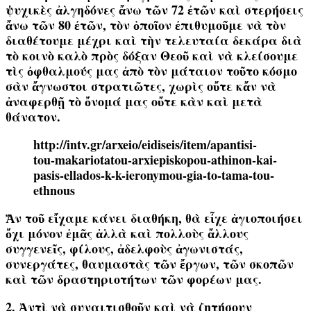
ψυχικὲς ἀλγηδόνες ἄνω τῶν 72 ἐτῶν καὶ στερήσεις
ἄνω τῶν 80 ἐτῶν, τὸν ὁποῖον ἐπιθυμοῦμε νὰ τὸν
διαθέτουμε μέχρι καὶ τὴν τελευταία δεκάρα διὰ
τὸ κοινὸ καλὸ πρὸς δόξαν Θεοῦ καὶ νὰ κλείσουμε
τὶς ὀφθαλμούς μας ἀπὸ τὸν μάταιον τοῦτο κόσμο
σὰν ἄγνωστοι στρατιῶτες, χωρὶς οὔτε κἄν νὰ
ἀναφερθῇ τὸ ὄνομά μας οὔτε κὰν καὶ μετὰ
θάνατον.
http://intv.gr/arxeio/eidiseis/item/apantisi-
tou-makariotatou-arxiepiskopou-athinon-kai-
pasis-ellados-k-k-ieronymou-gia-to-tama-tou-
ethnous
Ἄν τοῦ εἴχαμε κάνει διαθήκη, θὰ εἶχε ἁγιοποιήσει
ὄχι μόνον ἐμᾶς ἀλλὰ καὶ πολλοὺς ἄλλους
συγγενεῖς, φίλους, ἀδελφοὺς ἀγωνιστάς,
συνεργάτες, θαυμαστὰς τῶν ἔργων, τῶν σκοπῶν
καὶ τῶν δραστηριοτήτων τῶν φορέων μας.
2. Ἀντὶ νὰ συναιτισθοῦν καὶ νὰ ζητήσουν