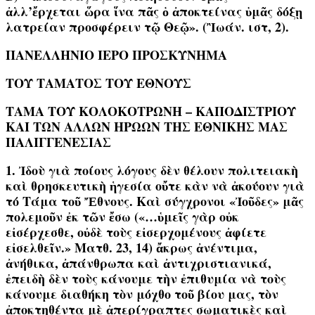
ἀλλ’ἔρχεται ὥρα ἵνα πᾶς ὁ ἀποκτείνας ὑμᾶς δόξῃ
λατρείαν προσφέρειν τῷ Θεῷ». (Ἲωάν. ιστ, 2).
ΠΑΝΕΛΛΗΝΙΟ ΙΕΡΟ ΠΡΟΣΚΥΝΗΜΑ
ΤΟΥ ΤΑΜΑΤΟΣ ΤΟΥ ΕΘΝΟΥΣ
ΤΑΜΑ ΤΟΥ ΚΟΛΟΚΟΤΡΩΝΗ – ΚΑΠΟΔΙΣΤΡΙΟΥ
ΚΑΙ ΤΩΝ ΑΛΛΩΝ ΗΡΩΩΝ ΤΗΣ ΕΘΝΙΚΗΣ ΜΑΣ
ΠΑΛΙΓΓΕΝΕΣΙΑΣ
1. Ἰδοὺ γιὰ ποίους λόγους δὲν θέλουν πολιτειακὴ
καὶ θρησκευτικὴ ἡγεσία οὔτε κὰν νὰ ἀκούουν γιὰ
τό Τάμα τοῦ Ἔθνους. Καὶ
σύγχρονοι «Ἰοῦδες» μᾶς
πολεμοῦν ἐκ τῶν ἔσω
(
«…ὑμεῖς γὰρ οὐκ
εἰσέρχεσθε, οὐδὲ τοὺς εἰσερχομένους ἀφίετε
εἰσελθεῖν.» Ματθ. 23, 14)
ἄκρως ἀνέντιμα,
ἀνήθικα, ἀπάνθρωπα καὶ ἀντιχριστιανικά,
ἐπειδὴ δὲν τοὺς κάνουμε τὴν ἐπιθυμία νὰ τοὺς
κάνουμε διαθήκη τὸν
μόχθο τοῦ βίου μας, τὸν
ἀποκτηθέντα μὲ ἀπερίγραπτες σωματικὲς καὶ