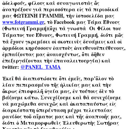
ἀδελφούς, φίλους καὶ συναγωνιστὰς ἄς
ἀνατρέξουν γιὰ περισσότερα εἰς τὰ περιοδικά
μας ΦΩΤΕΙΝΗ ΓΡΑΜΜΗ, τὴν ἱστοσελίδα μας
www.fotgrammi.gr
, τὸ
Facebook
μας
Τάμα Έθνους
(Φωτεινή Γραμμή)(
ὄχι τὰ γνωστὰ
Oι Φίλοι του
Τάματος του Έθνους,
Φωτεινή Γραμμή
διότι μᾶς
,
τὰ ἔχουν γκρεμίσει οἱ σκοτεινὲς δυνάμεις καὶ οἱ
ἁρμόδιοι κηρύσσουν ἑαυτοὺς ἀνευθυνοϋπεύθυνους,
ἐμπαίζοντας μας ἀναισχύντως, ὅτι δῆθεν
ἐπεξεργάζονται τὴν ἐπαναλειτουργία) καὶ
t
witter:
@PANEL_TAMA
Ἐκεῖ θὰ διαπιστώσετε ὅτι ἐμεῖς, παρ’ὅλον τὸ
λίαν πεπερασμένο τῆς ἡλικίας μας καὶ τὴν
ἄκρως ἐπισφαλῆ ὑγεία μας, ἐν τούτοις δὲν τὸ
βάζουμε κάτω. Συνεχίζουμε καὶ θὰ συνεχίζουμε
νὰ μαχώμεθα συνεχῶς καὶ ἀκαταπαύστως εἰς
διαρκέστατη ὑπερένταση μέχρι τελευταίας
ρανίδος τοῦ αἵματος μας καὶ τῆς ἀναπνοῆς μας,
διότι ὁ Μεταμορφωθεὶς Ἐλευθερωτὴς Σωτήρας