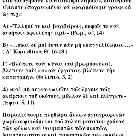
λασπολογήσουν, κατασυκοφαντήσουν, διασύρουν,
εἴμαστε ὑποχρεωμένοι νὰ ἐφαρμόζουμε γραφικὰ
ὡς π.χ.:
Α) «Ἕλλησί τε καὶ βαρβάροις, σοφοῖς τε καὶ
ἀνοήτοις ὀφειλέτης εἰμί·» (Ρωμ., α’, 14)
Β) «…οὐαὶ δὲ μοί ἐστιν ἐὰν μὴ εὐαγγελίζωμαι·…»
( Α’ Κορινθίους Θ’ 16-18 )
Γ) «Βλέπετε τοὺς κύνας (τὰ βρωμόσκυλα),
βλέπετε τοὺς κακοὺς ἐργάτας, βλέπετε τὴν
κατατομήν» (Φιλιπισ. 3, 2)
Δ) «καὶ μὴ συγκοινωνεῖτε τοῖς ἒργοις τοῖς
ἀκάρποις τοῡ σκότους, μᾶλλον δὲ καὶ ἐλέγχετε»
(Ἐφεσ. 5, 11).
Παραλείπουμε πληθώρα ἄλλων ἁγιογραφικῶν
χωρίων
φειδόμενοι τοῦ πολυτιμοτάτου χρόνου
τῶν φίλων καὶ θαυμαστῶν τῶν σκοπῶν,
δραστηριοτήτων καὶ προοπτικῶν τῶν
φορέων