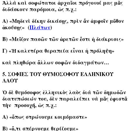
Ἀλλὰ καὶ σοφώτατοι ἀρχαῖοι πρόγονοί μας μᾶς
διδάσκουν παρόμοια, ὡς π.χ.:
Α) «Μηδενὶ δίκην δικάσῃς, πρὶν ἄν ἀμφοῖν μῦθον
ἀκούσῃς» (
Πλάτων
)
Β) «Μεῖζον πασῶν τῶν ἀρετῶν ἔστι ἡ διάκρισις»
Γ) «Ἡ καλυτέρα θεραπεία εἶναι ἡ πρόληψη»
καὶ πληθώρα ἄλλων σοφῶν διδαγμάτων…
5
. ΣΟΦΙΕΣ ΤΟΥ ΘΥΜΟΣΟΦΟΥ ΕΛΛΗΝΙΚΟΥ
ΛΑΟΥ
Ὁ δὲ θυμόσοφος ἑλληνικὸς λαὸς διὰ τῶν δημωδῶν
διατυπώσεών του, δὲν παραλείπει νὰ μᾶς ἐφιστᾶ
τὴν προσοχή, ὡς π.χ.:
Α) «ὅπως στρώνουμε κοιμόμαστε»
Β) «ὅ,τι σπέρνουμε θερίζουμε»