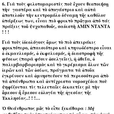
6. Γιὰ τοὺς φιλοτομαριστὲς ποὺ ἔχουν θεοποιήσῃ
τὴν γαστέρα καὶ τὸ ὑπογάστριο καὶ αὐτὰ
ἀποτελοῦν τὴν κεντρομόλο δύναμη τῆς καθόλου
ὑπάρξεως των, εἶναι πιὸ φρικτὸ πρᾶγμα ἀπό τάς
πράξεις τοῦ ψυχοπαθοῦς, σαδιστὴ ΑΜΙΝ ΝΤΑΝΤΑ
! ! !
Γιὰ τοὺς ἰδεολόγους ὅμως τὸ πιὸ ἀπειράκις
φρικτότερο, ἀπαισιότερο καὶ κτηνωδέστερο εἶναι
ὁ ἐκμαυλισμός, ὁ ἐκφυλισμός, ἡ διαστροφὴ τῆς
φύσεως (παρὰ φύσιν ἀσελγεῖες), ἡ ἀθεΐα, ὁ
παλιμβαρβαρισμὸς καὶ τὸ γκρέμισμα ὅλων τῶν
ἱερῶν καὶ τῶν ὁσίων, πράγματα τὰ ὁποῖα
ἐγκρίνουν καὶ ἀμνηστεύουν τὰ περισσότερα ἀπὸ
τὰ ἀπάνθρωπα καὶ ἀντίχριστα νομοσχέδια ποὺ
ψηφίζονται τὶς τελευταῖες δεκαετίες μὲ τὴν
ἄμεσον ἤ ἔμεσον εὐλογία τῆς ἡγεσίας τῆς
Ἐκκλησίας..! ! !…
Ὁ Θεάνθρωπος μᾶς τὸ εἶπε ξεκάθαρα :
Μὴ