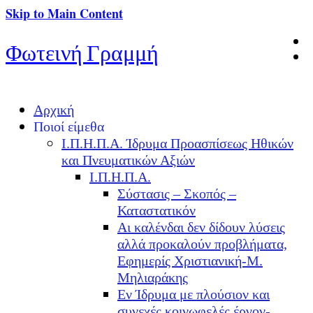
Skip to Main Content
Φωτεινή Γραμμή
Αρχική
Ποιοί είμεθα
Ι.Π.Η.Π.Α. Ίδρυμα Προασπίσεως Ηθικών
και Πνευματικών Αξιών
Ι.Π.Η.Π.Α.
Σύστασις – Σκοπός –
Καταστατικόν
Αι καλένδαι δεν δίδουν λύσεις
αλλά προκαλούν προβλήματα,
Εφημερίς Χριστιανική-Μ.
Μηλιαράκης
Εν Ίδρυμα με πλούσιον και
συνεχές κοινωφελές έργον-