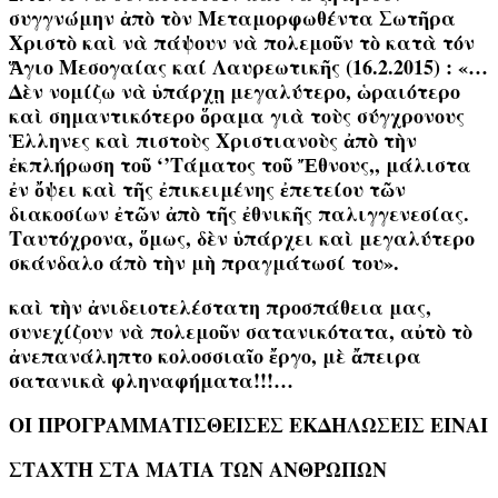
συγγνώμην ἀπὸ τὸν Μεταμορφωθέντα Σωτῆρα
Χριστὸ καὶ νὰ πάψουν νὰ πολεμοῦν τὸ κατὰ τόν
Ἅγιο Μεσογαίας καί Λαυρεωτικῆς
(
16.2.2015) :
«…
Δὲν νομίζω νὰ ὑπάρχῃ μεγαλύτερο, ὡραιότερο
καὶ σημαντικότερο ὅραμα γιὰ τοὺς σύγχρονους
Ἑλληνες καὶ πιστοὺς Χριστιανοὺς ἀπὸ τὴν
ἐκπλήρωση τοῦ ‘’Τάματος τοῦ Ἔθνους,, μάλιστα
ἐν ὄψει καὶ τῆς ἐπικειμένης ἐπετείου τῶν
διακοσίων ἐτῶν ἀπὸ τῆς ἐθνικῆς παλιγγενεσίας.
Ταυτόχρονα, ὅμως, δὲν ὑπάρχει καὶ μεγαλύτερο
σκάνδαλο άπὸ τὴν μὴ πραγμάτωσί του».
καὶ τὴν ἀνιδειοτελέστατη προσπάθεια μας,
συνεχίζουν νὰ πολεμοῦν σατανικότατα, αὐτὸ τὸ
ἀνεπανάληπτο κολοσσιαῖο ἔργο, μὲ ἄπειρα
σατανικὰ φληναφήματα!!!…
ΟΙ ΠΡΟΓΡΑΜΜΑΤΙΣΘΕΙΣΕΣ ΕΚΔΗΛΩΣΕΙΣ ΕΙΝΑΙ
ΣΤΑΧΤΗ ΣΤΑ ΜΑΤΙΑ ΤΩΝ ΑΝΘΡΩΠΩΝ