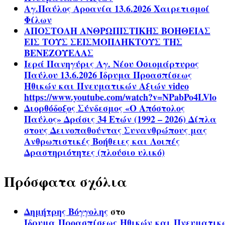
Αγ.Παύλος Αροανία 13.6.2026 Χαιρετισμοί
Φίλων
ΑΠΟΣΤΟΛΗ ΑΝΘΡΩΠΙΣΤΙΚΗΣ ΒΟΗΘΕΙΑΣ
ΕΙΣ ΤΟΥΣ ΣΕΙΣΜΟΠΛΗΚΤΟΥΣ ΤΗΣ
ΒΕΝΕΖΟΥΕΛΑΣ
Ιερά Πανηγύρις Αγ. Νέου Οσιομάρτυρος
Παύλου 13.6.2026 Ίδρυμα Προασπίσεως
Ηθικών και Πνευματικών Αξιών video
https://www.youtube.com/watch?v=NPabPo4LVlo
Διορθόδοξος Σύνδεσμος «Ο Απόστολος
Παύλος» Δράσις 34 Ετών (1992 – 2026) Δίπλα
στους Δεινοπαθούντας Συνανθρώπους μας
Ανθρωπιστικές Βοήθειες και Λοιπές
Δραστηριότητες (πλούσιο υλικό)
Πρόσφατα σχόλια
Δημήτρης Βόγγολης
στο
Ίδρυμα Προασπίσεως Ηθικών και Πνευματικ