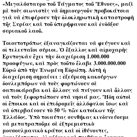
«Μεγαλόσταυρο τοῦ Τάγματος τοῦ Ἔθνους», μαζὶ
μὲ τοὺς σιωνιστὲς νὰ δημιουργοῦν προβοκάτσια
γιὰ νὰ ἐπιφέρουν τὴν ὁλοκληρωτικὴ καταστροφὴ
τῆς Συρίας καὶ τοῦ ὑπερήφανου καὶ ἐνδόξου
συριακοῦ λαοῦ.
Τοιουτοτρόπως ἐξαναγκάζονται νὰ φεύγουν καὶ
οἱ τελευταῖοι σύριοι. Ὁ ἔξαλλος καὶ αἱμοχαρὴς
Ερντογκὰν ἔχει τὴν διαχείριση 1.000.000
προσφύγων, καὶ πρὸς τοῦτο ἔλαβε 3.000.000.000
Εὐρὼ ἀπὸ τὴν Ἑνωμένη Εὐρώπη. Αὐτὴ ἡ
διαχείριση σημαίνει : ἐξεύρεση κακούργων
δουλεμπόρων νὰ τοὺς φορτώνουν σὲ
σαπιοκάραβα καὶ ἄλλους νὰ πνίγουν καὶ ἄλλους
νὰ τοὺς ξεφορτώπουν στὰ νησιά μας. Ἤδη αὐτοὶ
οἱ ἔποικοι καὶ οἱ ἐπιδρομεῖς ἀλλόφυλοι ἴσως καὶ
νὰ ὑπερβαίνουν τὸ 50 % τῶν κατοίκων τῆς
Ἑλλάδος. Ὑπὸ τοιαύτας συνθήκας κινδυνεύουμε
νὰ μετατραποῦμε σὲ ἐξτρεμιστικὸ
μουσουλμανικὸ κράτος καὶ οἱ ἰθύνοντες,