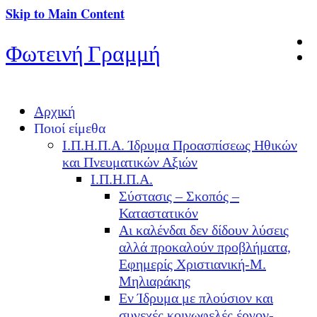
Skip to Main Content
Φωτεινή Γραμμή
Αρχική
Ποιοί είμεθα
Ι.Π.Η.Π.Α. Ίδρυμα Προασπίσεως Ηθικών
και Πνευματικών Αξιών
Ι.Π.Η.Π.Α.
Σύστασις – Σκοπός –
Καταστατικόν
Αι καλένδαι δεν δίδουν λύσεις
αλλά προκαλούν προβλήματα,
Εφημερίς Χριστιανική-Μ.
Μηλιαράκης
Εν Ίδρυμα με πλούσιον και
συνεχές κοινωφελές έργον-