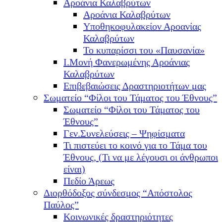
Αροάνια Καλαβρύτων
Αροάνια Καλαβρύτων
Υποθηκοφυλακείον Αροανίας
Καλαβρύτων
Το κυπαρίσσι του «Παυσανία»
Ι.Μονή Φανερωμένης Αροάνιας
Καλαβρύτων
Επιβεβαιώσεις Δραστηριοτήτων μας
Σωματείο “Φίλοι του Τάματος του Έθνους”
Σωματείο “Φίλοι του Τάματος του
Έθνους”
Γεν.Συνελεύσεις – Ψηφίσματα
Τι πιστεύει το κοινό για το Τάμα του
Έθνους, (Τι να με λέγουσι οι άνθρωποι
είναι)
Πεδίο Άρεως
Διορθόδοξος σύνδεσμος “Απόστολος
Παύλος”
Κοινωνικές δραστηριότητες