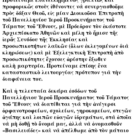
προφορικῶς στοὺς ἰθύνοντες νὰ συνεργασθοῦμε
πρὸς δόξαν Θεοῦ, εἰς μίαν Διοικοῦσα Ἐπιτροπὴ
τοῦ Πανελληνίου Ἱεροῦ Προσκυνήματος τοῦ
Τάματος τοῦ Ἔθνους, μὲ Πρόεδρον τὸν ἑκάστοτε
Ἀρχιεπίσκοπο Ἀθηνῶν καὶ μέλη τὸ ἥμισυ τῆς
ἱερᾶς Συνόδου τῆς Ἐκκλησίας καὶ
προσωπικοτήτων λαϊκῶν (ὅλων ἐκλεγομένων διὰ
κληρώσεως) καὶ μὲ Ἐξελεγκτικὴ Ἐπιτροπὴ ἀπὸ
προσωπικότητες ἔχουσες ἀρίστην ἔξωθεν
καλὴ
μαρτυρία
. Προτείναμε ἐπίσης ἕνα
κατασταστικὸ λειτουργίας
πρότυπον γιὰ τὴν
διαφάνεια του.
Καὶ ἡ τελευταία δεκάρα ἐσόδων τοῦ
Πανελλήνιου Ἱεροῦ Προσκυνήματος τοῦ Τάματος
τοῦ Ἔθνους
νὰ διατίθεται γιὰ τὴν ἀνέγερσι
ὀρφανοτροφείων, σχολείων, γηροκομείων, στεγῶν
ἀγάπης καὶ λοιπῶν εὐαγῶν ἱδρυμάτων
, στὰ ὁποῖα
νὰ μὴ δοθῇ τὸ ὄνομά μας, ἀλλὰ νὰ ὀνομασθοῦν
«Βασιλειάδες» καὶ νὰ ἀπέλθωμε ἀπὸ τὸν μάταιο