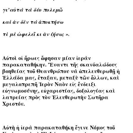
γι’αὐτὰ τὰ δύο πολεμῶ
καὶ ἀν δὲν τὰ ἀποκτήσω
τὶ μὲ ὠφελεῖ κι ἀν ζήσω; ».
Αὐτοὶ οἱ ἥρωες ἄφησαν μίαν ἱερὰν
παρακαταθήκην
. Ἔναντι τῆς σκανδαλώδους
βοηθείας τοῦ Θεανθρώπου νὰ ἀπελευθερωθῇ ἡ
Ἑλλάδα μας, ἔταξαν, μεταξὺ τῶν ἄλλων, καὶ
μεγαλοπρεπῆ Ἱερὸν Ναὸν εἰς ἔνδειξι
εὐγνωμοσύνης, εὐχαριστίας, δοξολογίας καὶ
λατρείας πρὸς τὸν Ἐλευθερωτὴν Σωτῆρα
Χριστόν.
Αὐτὴ ἡ ἱερὰ παρακαταθήκη ἔγινε
Νόμος τοῦ