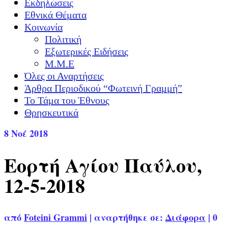
Εκδηλώσεις
Εθνικά Θέματα
Κοινωνία
Πολιτική
Εξωτερικές Ειδήσεις
Μ.Μ.Ε
Όλες οι Αναρτήσεις
Άρθρα Περιοδικού “Φωτεινή Γραμμή”
Το Τάμα του Έθνους
Θρησκευτικά
8
Νοέ 2018
Εορτή Αγίου Παύλου,
12-5-2018
από
Foteini Grammi
|
αναρτήθηκε σε:
Διάφορα
|
0