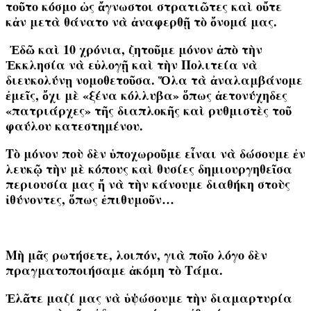
τοῦτο κόσμο ὡς ἄγνωστοι στρατιῶτες καὶ οὔτε
κἀν μετὰ θάνατο νὰ ἀναφερθῇ τὸ ὄνομά μας.
Ἐδῶ καὶ 10 χρόνια, ζητοῦμε μόνον ἀπὸ τὴν
Ἐκκλησία νὰ εὐλογῇ καὶ τὴν Πολιτεία νὰ
διευκολύνῃ νομοθετοῦσα.
Ὅλα τὰ ἀναλαμβάνομε
ἐμεῖς
, ὄχι μὲ «ξένα κόλλυβα» ὅπως ἀετονύχηδες
«πατριάρχες» τῆς διαπλοκῆς καὶ ρυθμιστὲς τοῦ
φαύλου κατεστημένου.
Τὸ μόνον ποὺ δὲν ὑποχωροῦμε εἶναι νὰ δώσουμε ἐν
λευκῷ τὴν μὲ κόπους καὶ θυσίες δημιουργηθεῖσα
περιουσία μας ἤ νὰ τὴν κάνουμε διαθήκη στοὺς
ἰθύνοντες, ὅπως ἐπιθυμοῦν…
Μὴ μᾶς ρωτήσετε, λοιπόν, γιὰ ποῖο λόγο
δὲν
πραγματοποιήσαμε ἀκόμη τὸ Τάμα.
Ἐλᾶτε μαζί μας νὰ ὑψώσουμε τὴν διαμαρτυρία