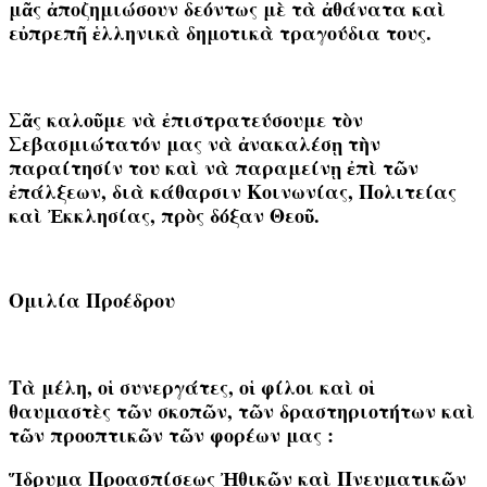
μᾶς ἀποζημιώσουν δεόντως μὲ τὰ ἀθάνατα καὶ
εὐπρεπῆ ἑλληνικὰ δημοτικὰ τραγούδια τους.
Σᾶς καλοῦμε νὰ ἐπιστρατεύσουμε τὸν
Σεβασμιώτατόν μας νὰ ἀνακαλέσῃ τὴν
παραίτησίν του καὶ νὰ παραμείνῃ ἐπὶ τῶν
ἐπάλξεων, διὰ κάθαρσιν Κοινωνίας, Πολιτείας
καὶ Ἐκκλησίας, πρὸς δόξαν Θεοῦ.
Ομιλία Προέδρου
Τὰ μέλη, οἱ συνεργάτες, οἱ φίλοι καὶ οἱ
θαυμαστὲς τῶν σκοπῶν, τῶν δραστηριοτήτων καὶ
τῶν προοπτικῶν τῶν φορέων μας :
Ἵδρυμα Προασπίσεως Ἠθικῶν καὶ Πνευματικῶν