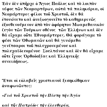
Ἐὰν δὲν ὑπῆρχε ὁ Ἅγιος Παῦλος καὶ τὸ λοιπὸν
νέφος τῶν Νεομαρτύρων, αὐτὰ τὰ παληκάρια, οἱ
Νεομάρτυρες φίλοι τοῦ Χριστοῦ, δὲν θὰ
ἐτονώνετο καὶ ἀνεζωογονεῖτο τὸ καθημερινῶς
ἐξουθενούμενον ἀπὸ τὸν ἀφόρητον Μωαμεθανικὸν
ζυγὸν τῶν Τούρκων σθένος τῶν Ἑλλήνων καὶ δὲν
θὰ εἴχαμε οὔτε Ἐθνομάρτυρες. Θὰ φοράγαμε τὸ
φέσι τῶν Ὀθωμανῶν καὶ θὰ γινώμεθα
γενίτσαροι τοῦ πολυχρονεμένου καὶ
πολυχαϊδευομένου Σουλτάνου καὶ δὲν θὰ εἴχαμε
οὔτε ἴχνος Ὀρθοδοξίας καὶ Ἑλληνικῆς
συνειδήσεως.
Ἔτσι οἱ εὐλαβεῖς χριστιανοὶ ξεσηκώθηκαν
ἀναφωνῶντες:
«
Γιὰ
τοῦ Χριστοῦ τὴν Πίστη τὴν Ἁγία
καὶ τῆς Πατρίδος τὴν ἐλευθερία,