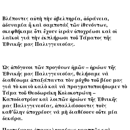
Βλέποντες αὐτὴ τὴν ἀβελτηρία, ἀδράνεια,
ἀδυναμία ἢ καὶ σαμποτὰζ τῶν ἰθυνόντων,
σκεφθήκαμε ὅτι ἔχουν ἱερὰν ὑποχρέωσι καὶ οἱ
λαϊκοὶ γιὰ τὴν ἐκπλήρωσι τοῦ Τάματος τῆς
Ἐθνικῆς μας Παλιγγενεσίας.
Ὡς ἀπόγονοι τῶν προγόνων ἡμῶν – ἡρώων τῆς
Ἐθνικῆς μας Παλιγγενεσίας, θελήσαμε νὰ
διαθέσωμε ἁπαξάπαντα τὸν μόχθο τοῦ βίου μας
γιὰ τὸ κοινὸ καλὸ καὶ νὰ πραγματοποιήσωμεν τὸ
Τάμα τοῦ Θεοδωράκη Κολοκοτρώνη –
Καποδιστρίου καὶ λοιπῶν ἡρώων τῆς Ἐθνικῆς
μας Παλιγγενεσίας, ἀπαλλάσσοντες τοὺς
καθ’ὕλην ὑποχρέους νὰ μὴ διαθέσουν οὔτε μία
δεκάρα.
Προτείναμε ἐπανειλημμένως γραπτῶς καὶ