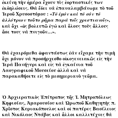
ἐκείνη τὴν ἡμέρα ἔχουν τὶς ἑορταστικές των
ἐκδηλώσεις. Θὰ ἔδει νὰ ἐπαναλαμβάνωμε τὸ τοῦ
Ἱεροῦ Χρυσοστόμου : «
Τὸ ἐμὸν καὶ τὸ σὸν τὸ
»,
ἀλλότριον τοῦτο ρῆμα παρὰ τοῖς χριστιανοῖς
καὶ ὄχι «ἀς βολευτῶ ἐγὼ καὶ ὅλους τοὺς ἄλλους
ἄσε τους νὰ πνιγοῦν…».
Θὰ ἐχαιρόμεθα ἀφαντάστως ἐὰν εἴχαμε τὴν τιμὴ
ὄχι μόνον νὰ προσήρχεσθο οἰκογενειακῶς
εἰς τὴν
Ἱερὰ Πανήγυρι καὶ εἰς τὰ ἐγκαίνια τοῦ
Λαογραφικοῦ Μουσείου
ἀλλὰ καὶ νὰ
παρακαθήσετε εἰς τὸ μεσημεριανὸ γεῦμα.
Ὁ Ἀρχιερατικὸς Ἐπίτροπος τῆς Ἱ. Μητροπόλεως
Κηφισίας, Ἀμαρουσίου καὶ Ὠρωποῦ Καθηγητὴς
π.
Χρῖστος Κυριακόπουλος
καὶ οἱ
πατέρες Βασίλειος
καὶ Νικόλαος Ντάβος
καὶ ἄλλοι καλλιτέχνες θὰ