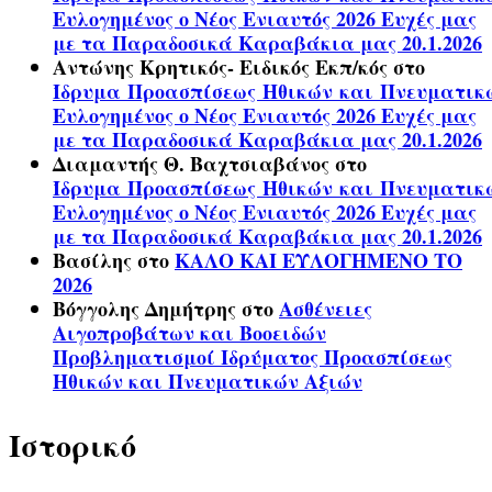
Ευλογημένος ο Νέος Ενιαυτός 2026 Ευχές μας
με τα Παραδοσικά Καραβάκια μας 20.1.2026
Αντώνης Κρητικός- Ειδικός Εκπ/κός
στο
Ίδρυμα Προασπίσεως Ηθικών και Πνευματικ
Ευλογημένος ο Νέος Ενιαυτός 2026 Ευχές μας
με τα Παραδοσικά Καραβάκια μας 20.1.2026
Διαμαντής Θ. Βαχτσιαβάνος
στο
Ίδρυμα Προασπίσεως Ηθικών και Πνευματικ
Ευλογημένος ο Νέος Ενιαυτός 2026 Ευχές μας
με τα Παραδοσικά Καραβάκια μας 20.1.2026
Βασίλης
στο
ΚΑΛΟ ΚΑΙ ΕΥΛΟΓΗΜΕΝΟ ΤΟ
2026
Βόγγολης Δημήτρης
στο
Ασθένειες
Αιγοπροβάτων και Βοοειδών
Προβληματισμοί Ιδρύματος Προασπίσεως
Ηθικών και Πνευματικών Αξιών
Ιστορικό