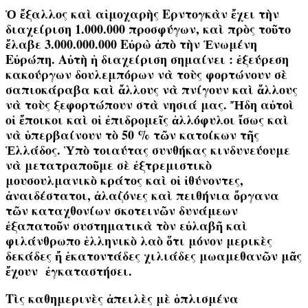
Ὁ ἔξαλλος καὶ αἱμοχαρὴς Ερντογκὰν ἔχει τὴν
διαχείριση 1.000.000 προσφύγων, καὶ πρὸς τοῦτο
ἔλαβε 3.000.000.000 Εὐρὼ ἀπὸ τὴν Ἑνωμένη
Εὐρώπη. Αὐτὴ ἡ διαχείριση σημαίνει : ἐξεύρεση
κακούργων δουλεμπόρων νὰ τοὺς φορτώνουν σὲ
σαπιοκάραβα καὶ ἄλλους νὰ πνίγουν καὶ ἄλλους
νὰ τοὺς ξεφορτώπουν στὰ νησιά μας. Ἤδη αὐτοὶ
οἱ ἔποικοι καὶ οἱ ἐπιδρομεῖς ἀλλόφυλοι ἴσως καὶ
νὰ ὑπερβαίνουν τὸ 50 % τῶν κατοίκων τῆς
Ἑλλάδος. Ὑπὸ τοιαύτας συνθήκας κινδυνεύουμε
νὰ μετατραποῦμε σὲ ἐξτρεμιστικὸ
μουσουλμανικὸ κράτος καὶ οἱ ἰθύνοντες,
ἀναιδέστατοι, ἀλαζόνες καὶ πειθήνια ὄργανα
τῶν καταχθονίων σκοτεινῶν δυνάμεων
ἐξαπατοῦν συστηματικὰ τὸν εὐλαβῆ καὶ
φιλάνθρωπο ἑλληνικὸ λαὸ ὅτι μόνον μερικὲς
δεκάδες ἤ ἑκατοντάδες χιλιάδες μωαμεθανῶν μᾶς
ἔχουν ἐγκαταστήσει.
Τὶς καθημερινὲς ἀπειλὲς μὲ ὁπλισμένα