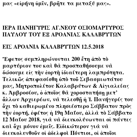
μας «εἰρήνη ὑμῖν, βρῆτε τα μεταξύ μας».
ΙΕΡΑ ΠΑΝΗΓΥΡΙΣ ΑΓ.ΝΕΟΥ ΟΣΙΟΜΑΡΤΥΡΟΣ
ΠΑΥΛΟΥ
ΤΟΥ ΕΞ ΑΡΟΑΝΙΑΣ ΚΑΛΑΒΡΥΤΩΝ
ΕΙΣ ΑΡΟΑΝΙΑ ΚΑΛΑΒΡΥΤΩΝ 12.5.2018
Ἔφετος συμπληρώνονται 200 ἔτη ἀπὸ τὸ
μαρτύριον του καὶ θὰ προσπαθήσουμε νὰ
δώσουμε εἰς τὴν ἑορτὴ ἰδιαίτερη λαμπρότητα.
Τελικῶς ἀπεφασίσθη ὑπὸ τοῦ Σεβασμιωτάτου
μας, Μητροπολίτου Καλαβρύτων & Αἰγιαλείας
κ. Ἀμβροσίου
, ὁ ὁποῖος θὰ χοροστατήσῃ μετ’
ἄλλων Ἀρχιερέων, νὰ τελεσθῇ ἡ Ἱ. Πανήγυρίς του
ὄχι τὸ καθιερωμένο πλησιέστερο Σάββατον πρὸς
τὴν ἑορτή, ἐφέτος ἡ 19η Μαΐου, ἀλλὰ τὸ
Σάββατο
12 Μαΐου 2018
, γιὰ νὰ διευκολύνωνται οἱ πάντες
καὶ ὄχι μόνον ἐμεῖς. Εἰδικώτερον γιὰ νὰ
διευκολυνθοῦν
οἱ ἀδελφοὶ Πόντιοι
, οἱ ὁποῖοι