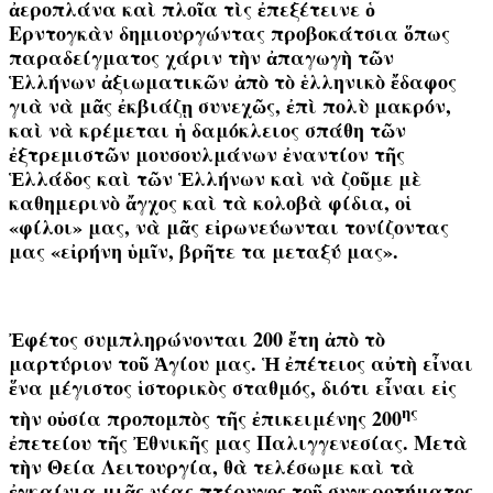
ἀεροπλάνα καὶ πλοῖα τὶς ἐπεξέτεινε ὁ
Ερντογκὰν δημιουργώντας προβοκάτσια ὅπως
παραδείγματος χάριν τὴν ἀπαγωγὴ τῶν
Ἑλλήνων ἀξιωματικῶν ἀπὸ τὸ ἑλληνικὸ ἔδαφος
γιὰ νὰ μᾶς ἐκβιάζῃ συνεχῶς,
ἐπὶ πολὺ μακρόν
,
καὶ νὰ κρέμεται ἡ δαμόκλειος σπάθη τῶν
ἐξτρεμιστῶν μουσουλμάνων ἐναντίον τῆς
Ἑλλάδος καὶ τῶν Ἑλλήνων καὶ νὰ ζοῦμε μὲ
καθημερινὸ ἄγχος καὶ τὰ κολοβὰ φίδια, οἱ
«φίλοι» μας, νὰ μᾶς εἰρωνεύωνται τονίζοντας
μας «εἰρήνη ὑμῖν, βρῆτε τα μεταξύ μας».
Ἐφέτος συμπληρώνονται 200 ἔτη ἀπὸ τὸ
μαρτύριον τοῦ Ἁγίου μας. Ἡ ἐπέτειος αὐτὴ εἶναι
ἕνα μέγιστος ἱστορικὸς σταθμός, διότι εἶναι εἰς
ης
τὴν οὐσία προπομπὸς τῆς ἐπικειμένης 200
ἐπετείου τῆς Ἐθνικῆς μας Παλιγγενεσίας.
Μετὰ
τὴν Θεία Λειτουργία, θὰ τελέσωμε καὶ
τὰ
ἐγκαίνια μιᾶς νέας πτέρυγος τοῦ συγκροτήματος