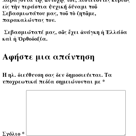
εἰς τὴν
τεράστια ψυχική δύναμι τοῦ
Σεβασμιωτάτου μας
, τοῦ τὸ ζητᾶμε,
παρακαλώντας τον.
Σεβασμιώτατέ μας, σᾶς ἔχει ἀνάγκη ἡ Ἑλλάδα
καὶ ἡ Ὀρθοδοξία.
Αφήστε μια απάντηση
Η ηλ. διεύθυνση σας δεν δημοσιεύεται.
Τα
υποχρεωτικά πεδία σημειώνονται με
*
Σχόλιο
*