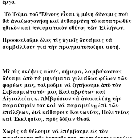
ἔργο.
Τὸ Τάμα τοῦ Ἔθνους εἶναι ἡ μόνη δύναμις ποὺ
θὰ ἀναζωογονήσῃ καὶ ἐνθαρρύνῃ τὸ κατατρωθὲν
ἠθικὸν καὶ πνευματικὸν σθένος τῶν Ἑλλήνων
.
Προσκαλοῦμε ὅλες τὶς ὑγιεῖς δυνάμεις νὰ
συμβάλλουν γιὰ τὴν πραγματοποίησι αὐτή.
Μὲ τὶς σκέψεις αὐτές, σήμερα, λαμβάνοντας
δύναμι ἀπὸ τὰ μηνύματα χιλιάδων φίλων τῶν
φορέων μας, τολμοῦμε νὰ ζητήσουμε ἀπὸ τὸν
Σεβασμιώτατόν μας Καλαβρύτων καὶ
Αἰγιαλείας κ. ἈΜβρόσιον νὰ ἀνακαλέσῃ τὴν
παραίτησίν του καὶ νὰ παραμείνῃ ἐπὶ τῶν
ἐπάλξεων, διὰ κάθαρσιν Κοινωνίας, Πολιτείας
καὶ Ἐκκλησίας, πρὸς δόξαν Θεοῦ.
Χωρὶς νὰ θέλουμε νὰ ἐπέμβουμε εἰς τὸν
παράγοντα τῆς ἀντοχῆς του, πιστεύοντες κυρίως