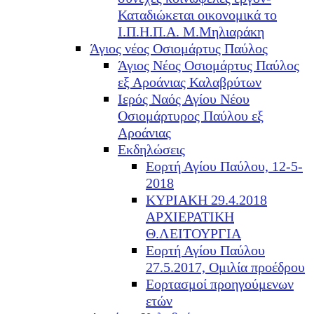
Καταδιώκεται οικονομικά το
Ι.Π.Η.Π.Α. Μ.Μηλιαράκη
Άγιος νέος Οσιομάρτυς Παύλος
Άγιος Νέος Οσιομάρτυς Παύλος
εξ Αροάνιας Καλαβρύτων
Ιερός Ναός Αγίου Νέου
Οσιομάρτυρος Παύλου εξ
Αροάνιας
Εκδηλώσεις
Εορτή Αγίου Παύλου, 12-5-
2018
ΚΥΡΙΑΚΗ 29.4.2018
ΑΡΧΙΕΡΑΤΙΚΗ
Θ.ΛΕΙΤΟΥΡΓΙΑ
Εορτή Αγίου Παύλου
27.5.2017, Ομιλία προέδρου
Εορτασμοί προηγούμενων
ετών