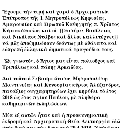
Ἔχουμε τὴν τιμὴ καὶ χαρὰ ὁ Ἀρχιερατικὸς
Ἐπίτροπος τῆς Ἱ. Μητροπόλεως Κηφισίας,
Ἀμαρουσίου καὶ Ὠρωποῦ Καθηγητὴς
π.
Χρῖστος
Κυριακόπουλος
καὶ οἱ {{
πατέρες Βασίλειος
καὶ
Νικόλαος Ντάβος
καὶ ἄλλοι καλλιτέχνες}}
νὰ μᾶς ἀποζημιώσουν δεόντως μὲ ἀθάνατα καὶ
εὐπρεπῆ ἑλληνικὰ δημοτικὰ τραγούδια τους.
Ὥς γνωστόν, ὁ Ἅγιος μας εἶναι πολιοῦχος καὶ
Τριπόλεως καὶ πάσης Ἀρκαδίας.
Διὰ τοῦτο ὁ
Σεβασμιώτατος Μητροπολίτης
Μαντινείας καὶ Κυνουρίας κύριος
Ἀλέξανδρος
,
πανάξιος συγχαρητηρίων ἔχει κηρύξει τὸ ἔτος
2018 ὡς ἔτος Ἁγίου Παύλου
, μὲ πληθώρα
καθημερινῶν ἐκδηλώσεων.
Μία ἐξ αὐτῶν ἦταν καὶ ἡ προσκυνηματικὴ
ἐκδρομὴ καὶ Ἀρχιερατικὴ Θεία Λειτουργία ἐδῶ
στὸν Ναό μας τὴν Κυριακὴ 29.4.2018. Ὑπήρξαμε