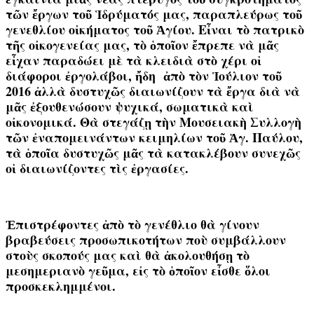
τῶν ἔργων τοῦ Ἱδρύματός μας, παραπλεύρως τοῦ
γενεθλίου οἰκήματος τοῦ Ἁγίου.
Εἶναι τὸ πατρικὸ
τῆς οἰκογενείας μας, τὸ ὁποῖον ἔπρεπε νὰ μᾶς
εἶχαν παραδώει μὲ τὰ κλειδιὰ στὸ χέρι οἱ
διάφοροι ἐργολάβοι, ἤδη ἀπὸ τὸν Ἰούλιον τοῦ
2016 ἀλλὰ
δυστυχῶς
διαιωνίζουν τὰ ἔργα διὰ νὰ
μᾶς ἐξουθενώσουν ψυχικά, σωματικὰ καὶ
οἰκονομικά.
Θὰ στεγάζῃ
τὴν Μουσειακὴ Συλλογὴ
τῶν ἐναπομεινάντων κειμηλίων τοῦ Ἁγ. Παύλου
,
τὰ ὁποῖα δυστυχῶς μᾶς τὰ κατακλέβουν συνεχῶς
οἱ διαιωνίζοντες τὶς ἐργασίες.
Ἐπιστρέφοντες ἀπὸ τὸ γενέθλιο θὰ
γίνουν
βραβεύσεις προσωπικοτήτων
ποὺ συμβάλλουν
στοὺς σκοπούς μας καὶ
θὰ ἀκολουθήσῃ τὸ
μεσημεριανὸ γεῦμα, εἰς τὸ ὁποῖον εἶσθε ὅλοι
προσκεκλημμένοι.