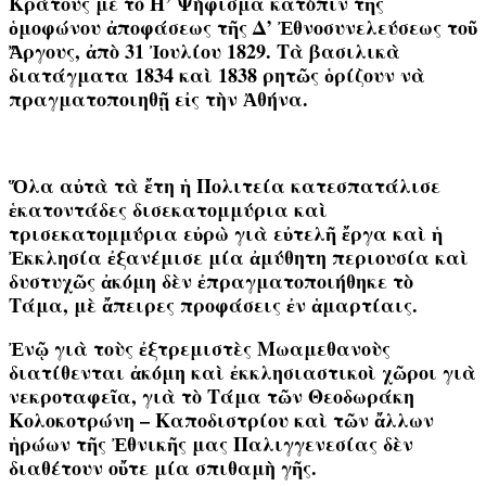
Κράτους μὲ τὸ Η’ Ψήφισμα κατόπιν τῆς
ὁμοφώνου ἀποφάσεως τῆς Δ’ Ἐθνοσυνελεύσεως τοῦ
Ἄργους, ἀπὸ 31 Ἰουλίου 1829
.
Τὰ βασιλικὰ
διατάγματα 1834 καὶ 1838
ρητῶς ὁρίζουν νὰ
πραγματοποιηθῇ εἰς τὴν Ἀθήνα.
Ὅλα αὐτὰ τὰ ἔτη ἡ Πολιτεία κατεσπατάλισε
ἑκατοντάδες δισεκατομμύρια καὶ
τρισεκατομμύρια εὐρὼ γιὰ εὐτελῆ ἔργα καὶ ἡ
Ἐκκλησία ἐξανέμισε μία ἀμύθητη περιουσία καὶ
δυστυχῶς ἀκόμη δὲν ἐπραγματοποιήθηκε τὸ
Τάμα, μὲ ἄπειρες προφάσεις ἐν ἁμαρτίαις.
Ἐνῷ γιὰ τοὺς ἐξτρεμιστὲς Μωαμεθανοὺς
διατίθενται ἀκόμη καὶ ἐκκλησιαστικοὶ χῶροι γιὰ
νεκροταφεῖα, γιὰ τὸ Τάμα τῶν Θεοδωράκη
Κολοκοτρώνη – Καποδιστρίου καὶ τῶν ἄλλων
ἡρώων τῆς Ἐθνικῆς μας Παλιγγενεσίας δὲν
διαθέτουν οὔτε μία σπιθαμὴ γῆς.