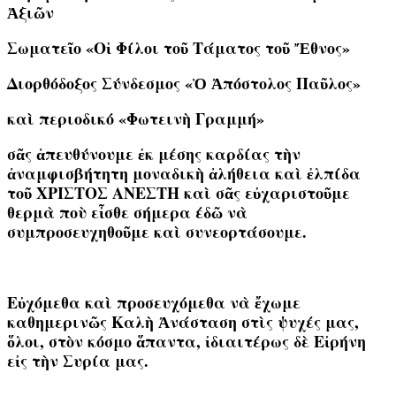
Ἀξιῶν
Σωματεῖο «Οἱ Φίλοι τοῦ Τάματος τοῦ Ἔθνος»
Διορθόδοξος Σύνδεσμος «Ὁ Ἀπόστολος Παῦλος»
καὶ περιοδικό «Φωτεινὴ Γραμμή»
σᾶς ἀπευθύνουμε ἐκ μέσης καρδίας τὴν
ἀναμφισβήτητη μοναδικὴ ἀλήθεια καὶ ἐλπίδα
τοῦ ΧΡΙΣΤΟΣ ΑΝΕΣΤΗ καὶ σᾶς εὐχαριστοῦμε
θερμὰ ποὺ εἶσθε σήμερα έδῶ νὰ
συμπροσευχηθοῦμε καὶ συνεορτάσουμε.
Εὐχόμεθα καὶ προσευχόμεθα νὰ ἔχωμε
καθημερινῶς Καλὴ Ἀνάσταση στὶς ψυχές μας,
ὅλοι, στὸν κόσμο ἅπαντα, ἰδιαιτέρως δὲ Εἰρήνη
εἰς τὴν Συρία μας.