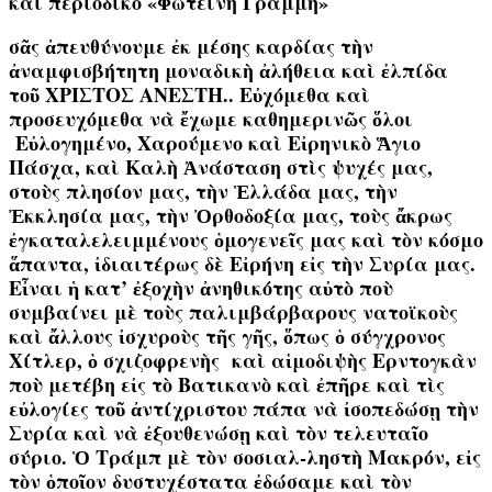
καὶ περιοδικό «Φωτεινὴ Γραμμή»
σᾶς ἀπευθύνουμε ἐκ μέσης καρδίας τὴν
ἀναμφισβήτητη μοναδικὴ ἀλήθεια καὶ ἐλπίδα
τοῦ ΧΡΙΣΤΟΣ ΑΝΕΣΤΗ.. Εὐχόμεθα καὶ
προσευχόμεθα νὰ ἔχωμε καθημερινῶς ὅλοι
Εὐλογημένο, Χαρούμενο καὶ Εἰρηνικὸ Ἅγιο
Πάσχα, καὶ Καλὴ Ἀνάσταση στὶς ψυχές μας,
στοὺς πλησίον μας, τὴν Ἑλλάδα μας, τὴν
Ἐκκλησία μας, τὴν Ὀρθοδοξία μας, τοὺς ἄκρως
ἐγκαταλελειμμένους ὁμογενεῖς μας καὶ τὸν κόσμο
ἅπαντα, ἰδιαιτέρως δὲ Εἰρήνη εἰς τὴν Συρία μας.
Εἶναι ἡ κατ’ ἐξοχὴν ἀνηθικότης αὐτὸ ποὺ
συμβαίνει μὲ τοὺς παλιμβάρβαρους νατοϊκοὺς
καὶ ἄλλους ἰσχυροὺς τῆς γῆς, ὅπως ὁ σύγχρονος
Χίτλερ, ὁ σχιζοφρενὴς καὶ αἱμοδιψὴς Ερντογκὰν
ποὺ μετέβη εἰς τὸ Βατικανὸ καὶ ἐπῆρε καὶ τὶς
εὐλογίες τοῦ ἀντίχριστου πάπα νὰ ἰσοπεδώσῃ τὴν
Συρία καὶ νὰ ἐξουθενώσῃ καὶ τὸν τελευταῖο
σύριο. Ὁ Τράμπ μὲ τὸν σοσιαλ-ληστὴ Μακρόν, εἰς
τὸν ὁποῖον δυστυχέστατα ἐδώσαμε καὶ τὸν