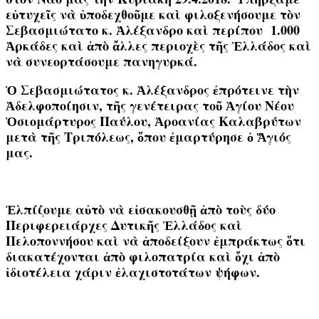
εὐτυχεῖς νὰ ὑποδεχθοῦμε καὶ φιλοξενήσουμε τὸν
Σεβασμιώτατο κ. Ἀλέξανδρο καὶ περίπου 1.000
Ἀρκάδες καὶ ἀπὸ ἄλλες περιοχὲς τῆς Ἑλλάδος καὶ
νὰ συνεορτάσουμε πανηγυρκά.
Ὁ Σεβασμιώτατος κ. Ἀλέξανδρος ἐπρότεινε τὴν
Ἀδελφοποίησιν, τῆς γενέτειρας τοῦ Ἁγίου Νέου
Ὁσιομάρτυρος Παύλου, Ἀροανίας Καλαβρύτων
μετὰ τῆς Τριπόλεως, ὅπου ἐμαρτύρησε ὁ Ἅγιός
μας.
Ἐλπίζουμε αὐτὸ νὰ εἰσακουσθῇ ἀπὸ τοὺς δύο
Περιφερειάρχες Δυτικῆς Ἑλλάδος καὶ
Πελοποννήσου καὶ νὰ ἀποδείξουν ἐμπράκτως ὅτι
διακατέχονται ἀπὸ φιλοπατρία καὶ ὄχι ἀπὸ
ἰδιοτέλεια χάριν ἐλαχιστοτάτων ψήφων.