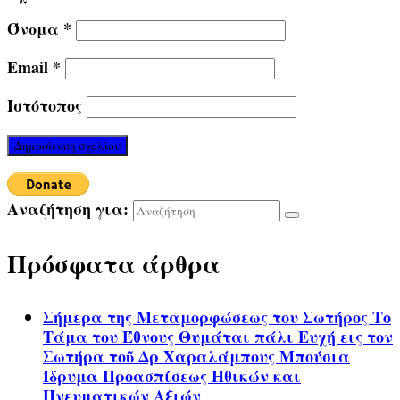
Όνομα
*
Email
*
Ιστότοπος
Αναζήτηση για:
Πρόσφατα άρθρα
Σήμερα της Μεταμορφώσεως του Σωτήρος Το
Τάμα του Έθνους Θυμάται πάλι Ευχή εις τον
Σωτήρα τοῦ Δρ Χαραλάμπους Μπούσια
Ίδρυμα Προασπίσεως Ηθικών και
Πνευματικών Αξιών