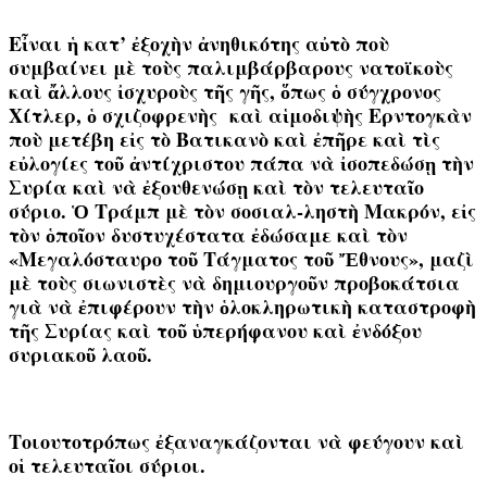
Εἶναι ἡ κατ’ ἐξοχὴν ἀνηθικότης αὐτὸ ποὺ
συμβαίνει μὲ τοὺς παλιμβάρβαρους νατοϊκοὺς
καὶ ἄλλους ἰσχυροὺς τῆς γῆς, ὅπως ὁ σύγχρονος
Χίτλερ, ὁ σχιζοφρενὴς καὶ αἱμοδιψὴς Ερντογκὰν
ποὺ μετέβη εἰς τὸ Βατικανὸ καὶ ἐπῆρε καὶ τὶς
εὐλογίες τοῦ ἀντίχριστου πάπα νὰ ἰσοπεδώσῃ τὴν
Συρία καὶ νὰ ἐξουθενώσῃ καὶ τὸν τελευταῖο
σύριο. Ὁ Τράμπ μὲ τὸν σοσιαλ-ληστὴ Μακρόν, εἰς
τὸν ὁποῖον δυστυχέστατα ἐδώσαμε καὶ τὸν
«Μεγαλόσταυρο τοῦ Τάγματος τοῦ Ἔθνους», μαζὶ
μὲ τοὺς σιωνιστὲς νὰ δημιουργοῦν προβοκάτσια
γιὰ νὰ ἐπιφέρουν τὴν ὁλοκληρωτικὴ καταστροφὴ
τῆς Συρίας καὶ τοῦ ὑπερήφανου καὶ ἐνδόξου
συριακοῦ λαοῦ.
Τοιουτοτρόπως ἐξαναγκάζονται νὰ φεύγουν καὶ
οἱ τελευταῖοι σύριοι.