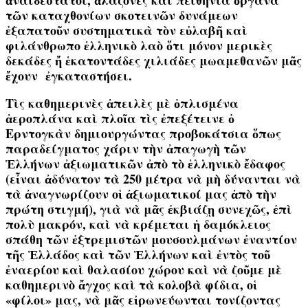
ἀναιδέστατοι, ἀλαζόνες καὶ πειθήνια ὄργανα
τῶν καταχθονίων σκοτεινῶν δυνάμεων
ἐξαπατοῦν συστηματικὰ τὸν εὐλαβῆ καὶ
φιλάνθρωπο ἑλληνικὸ λαὸ ὅτι μόνον μερικὲς
δεκάδες ἤ ἑκατοντάδες χιλιάδες μωαμεθανῶν μᾶς
ἔχουν ἐγκαταστήσει.
Τὶς καθημερινὲς ἀπειλὲς μὲ ὁπλισμένα
ἀεροπλάνα καὶ πλοῖα τὶς ἐπεξέτεινε ὁ
Ερντογκὰν δημιουργώντας προβοκάτσια ὅπως
παραδείγματος χάριν τὴν ἀπαγωγὴ τῶν
Ἑλλήνων ἀξιωματικῶν ἀπὸ τὸ ἑλληνικὸ ἔδαφος
(εἶναι ἀδύνατον τὰ 250 μέτρα νὰ μὴ δύνανται νὰ
τὰ ἀναγνωρίζουν οἱ ἀξιωματικοί μας ἀπὸ τὴν
πρώτη στιγμή), γιὰ νὰ μᾶς ἐκβιάζῃ συνεχῶς,
ἐπὶ
πολὺ μακρόν
, καὶ νὰ κρέμεται ἡ δαμόκλειος
σπάθη τῶν ἐξτρεμιστῶν μουσουλμάνων ἐναντίον
τῆς Ἑλλάδος καὶ τῶν Ἑλλήνων καὶ ἐντὸς τοῦ
ἐναερίου καὶ θαλασίου χώρου καὶ νὰ ζοῦμε μὲ
καθημερινὸ ἄγχος καὶ τὰ κολοβὰ φίδια, οἱ
«φίλοι» μας, νὰ μᾶς εἰρωνεύωνται τονίζοντας