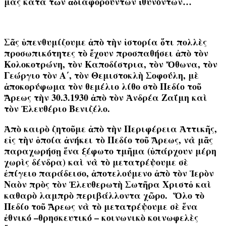
μας κατὰ τῶν ἀδιαφορούντων ἰθυνόντων…
Σᾶς ὑπενθυμίζουμε ἀπὸ τὴν ἱστορία ὅτι πολλὲς
προσωπικότητες τὸ ἔχουν προσπαθήσει ἀπὸ τὸν
Κολοκοτρώνη, τὸν Καποδίστρια, τὸν Ὄθωνα, τὸν
Γεώργιο τὸν Α΄, τὸν Θεμιστοκλὴ Σοφούλη, μὲ
ἀποκορύφωμα τὸν θεμέλιο λίθο στὸ Πεδίο τοῦ
Ἄρεως τὴν 30.3.1930 ἀπὸ τὸν Ἀνδρέα Ζαΐμη καὶ
τὸν Ἐλευθέριο Βενιζέλο.
Ἀπὸ καιρὸ ζητοῦμε ἀπὸ τὴν Περιφέρεια Ἀττικῆς,
εἰς τὴν ὁποία ἀνήκει τὸ Πεδίο τοῦ Ἄρεως, νὰ μᾶς
παραχωρήσῃ ἕνα ξέφωτο τμῆμα (ὑπάρχουν μέρη
χωρὶς δένδρα) καὶ νὰ τὸ μετατρέψουμε σὲ
ἐπίγειο παράδεισο, ἀποτελούμενο ἀπὸ τὸν
Ἱερὸν
Ναὸν πρὸς τὸν Ἐλευθερωτὴ Σωτῆρα Χριστὀ καὶ
καθαρὸ λαμπρὸ περιβάλλοντα χῶρο. Ὅλο τὸ
Πεδίο τοῦ Ἄρεως νὰ τὸ μετατρέψουμε σὲ ἕνα
ἐθνικό –θρησκευτικό – κοινωνικὸ κοινωφελὲς