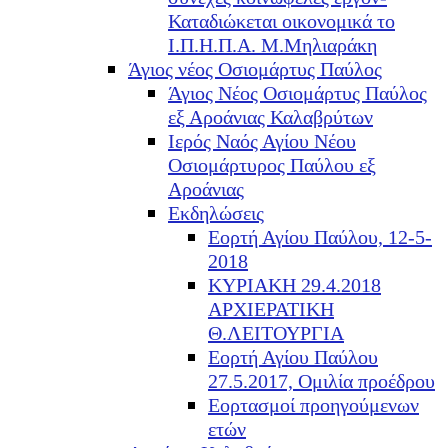
Καταδιώκεται οικονομικά το
Ι.Π.Η.Π.Α. Μ.Μηλιαράκη
Άγιος νέος Οσιομάρτυς Παύλος
Άγιος Νέος Οσιομάρτυς Παύλος
εξ Αροάνιας Καλαβρύτων
Ιερός Ναός Αγίου Νέου
Οσιομάρτυρος Παύλου εξ
Αροάνιας
Εκδηλώσεις
Εορτή Αγίου Παύλου, 12-5-
2018
ΚΥΡΙΑΚΗ 29.4.2018
ΑΡΧΙΕΡΑΤΙΚΗ
Θ.ΛΕΙΤΟΥΡΓΙΑ
Εορτή Αγίου Παύλου
27.5.2017, Ομιλία προέδρου
Εορτασμοί προηγούμενων
ετών