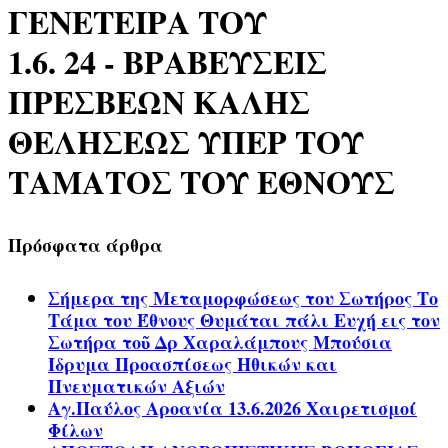
ΓΕΝΕΤΕΙΡΑ ΤΟΥ
1.6. 24 - ΒΡΑΒΕΥΣΕΙΣ
ΠΡΕΣΒΕΩΝ ΚΑΛΗΣ
ΘΕΛΗΣΕΩΣ ΥΠΕΡ ΤΟΥ
ΤΑΜΑΤΟΣ ΤΟΥ ΕΘΝΟΥΣ
Πρόσφατα άρθρα
Σήμερα της Μεταμορφώσεως του Σωτήρος Το
Τάμα του Έθνους Θυμάται πάλι Ευχή εις τον
Σωτήρα τοῦ Δρ Χαραλάμπους Μπούσια
Ίδρυμα Προασπίσεως Ηθικών και
Πνευματικών Αξιών
Αγ.Παύλος Αροανία 13.6.2026 Χαιρετισμοί
Φίλων