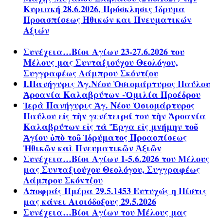
Κυριακή 28.6.2026, Πρόσκλησις Ίδρυμα
Προασπίσεως Ηθικών και Πνευματικών
Αξιών
Συνέχεια…Βίοι Αγίων 23-27.6.2026 του
Μέλους μας Συνταξιούχου Θεολόγου,
Συγγραφέως Λάμπρου Σκόντζου
Ι.Πανήγυρις Ἁγ.Νέου Ὁσιομάρτυρος Παύλου
Ἀροανία Καλαβρύτων -Ὁμιλία Προέδρου
Ἱερὰ Πανήγυρις Ἁγ. Νέου Ὁσιομάρτυρος
Παύλου εἰς τὴν γενέτειρά του τὴν Ἀροανία
Καλαβρύτων εἰς τὰ Ἔργα εἰς μνήμην τοῦ
Ἁγίου ὑπὸ τοῦ Ἱδρύματος Προασπίσεως
Ἠθικῶν καὶ Πνευματικῶν Ἀξιῶν
Συνέχεια…Βίοι Αγίων 1-5.6.2026 του Μέλους
μας Συνταξιούχου Θεολόγου, Συγγραφέως
Λάμπρου Σκόντζου
Αποφράς Ημέρα 29.5.1453 Ευτυχώς η Πίστις
μας κάνει Αισιόδοξους 29.5.2026
Συνέχεια…Βίοι Αγίων του Μέλους μας