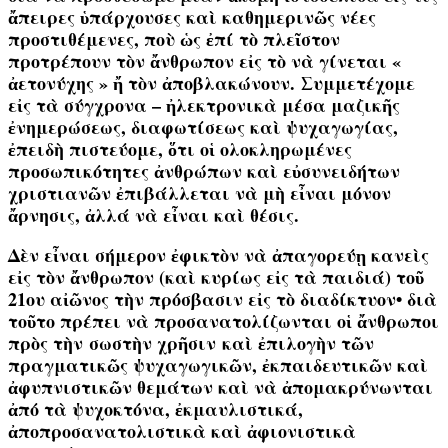
ἄπειρες ὑπάρχουσες καὶ καθημερινῶς νέες
προστιθέμενες, ποὺ ὡς ἐπί τὸ πλεῖστον
προτρέπουν τὸν ἄνθρωπον εἰς τὸ νὰ γίνεται «
ἀετονύχης » ἤ τὸν ἀποβλακώνουν.
Συμμετέχομε
εἰς τὰ σύγχρονα – ἠλεκτρονικὰ μέσα μαζικῆς
ἐνημερώσεως, διαφωτίσεως καὶ ψυχαγωγίας,
ἐπειδὴ πιστεύομε, ὅτι οἱ ολοκληρωμένες
προσωπικότητες ἀνθρώπων καὶ εὐσυνειδήτων
χριστιανῶν ἐπιβάλλεται νὰ μὴ εἶναι μόνον
ἄρνησις, ἀλλά νὰ εἶναι καὶ θέσις.
Δὲν εἶναι σήμερον ἐφικτὸν νὰ ἀπαγορεύῃ κανεὶς
εἰς τὸν ἄνθρωπον (καὶ κυρίως εἰς τὰ παιδιά) τοῦ
21ου αἰῶνος τὴν πρόσβασιν εἰς τὸ διαδίκτυον• διὰ
τοῦτο πρέπει νὰ προσανατολίζωνται οἱ ἄνθρωποι
πρὸς τὴν
σωστὴν χρῆσιν
καὶ ἐπιλογὴν τῶν
πραγματικῶς ψυχαγωγικῶν, ἐκπαιδευτικῶν καὶ
ἀφυπνιστικῶν θεμάτων καὶ νὰ ἀπομακρύνωνται
ἀπό τὰ ψυχοκτόνα, ἐκμαυλιστικά,
ἀποπροσανατολιστικὰ καὶ ἀφιονιστικὰ