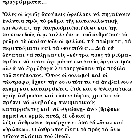
προγράμματα…
Ὅλες οἱ ὑγιεῖς δυνάμεις ὀφείλουν νὰ πηγαίνουν
ἐνάντια πρὸς τὸ ρεῦμα τῆς καταναλωτικῆς
κοινωνίας, τῆς παγκοσμιοποιήσεως καὶ τῆς
παντοειδοῦς ἐκμεταλλεύσεως τοῦ ἀνθρώπου· τὸ
ρεῦμα τὸ ἀκολουθοῦν οἱ φελλοί, τὰ πτώματα, τὰ
περιττώματα καὶ τὰ σκουπίδια… Διὰ νὰ
δύναται νὰ πάῃ κανείς «κόντρα πρὸς τὸ ρεῦμα»,
πρέπει νὰ εἶναι ὄχι μόνον ζωντανὸς ὁργανισμός,
ἀλλὰ νὰ ἔχῃ ἄψογα λειτουργοῦσαν τὴν πυξίδα
τοῦ πνεύματος.
Ὅπως οἱ σολωμοὶ καὶ οἱ
πέστροφες ἔχουν τὴν δυνατότητα νὰ ἀνεβαίνουν
ἀκόμη καὶ καταρράκτες, ἔτσι καὶ ὁ πνευματικῶς
ὑγιὴς ἄνθρωπος καὶ εὐσυνείδητος
χριστιανὸς
πρέπει νὰ ἀνεβαίνῃ
πνευματικοὺς
καταρράκτες
καὶ νά «θρώσκῃ» ἄνω (θρῴσκω
σημαίνει ὁρμῶ, πετῶ, ἐξ οὗ καὶ ἡ
λέξις
ἄνθρωπος
προέρχεται ἀπό τό «
ἄνω
» καί
«
θρῴσκω
». Ὁ ἄνθρωπος εἶναι τὸ πρός τὰ ἄνω
τεῖνον πλάσμα τοῦ Θεοῦ).