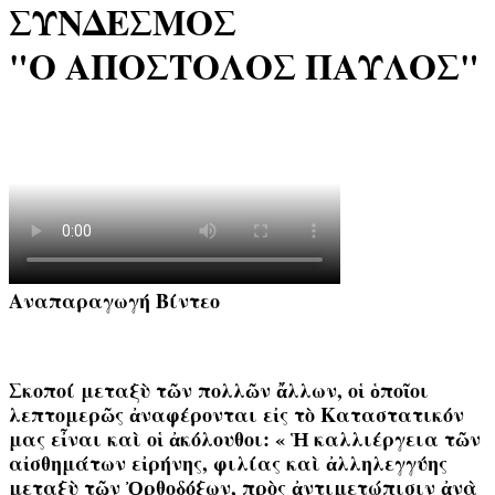
ΣΥΝΔΕΣΜΟΣ
"Ο ΑΠΟΣΤΟΛΟΣ ΠΑΥΛΟΣ"
Αναπαραγωγή Βίντεο
Σκοποί μεταξὺ τῶν πολλῶν ἄλλων, οἱ ὁποῖοι
λεπτομερῶς ἀναφέρονται εἰς τὸ Καταστατικόν
μας εἶναι καὶ οἱ ἀκόλουθοι: « Ἡ καλλιέργεια τῶν
αἰσθημάτων εἰρήνης, φιλίας καὶ ἀλληλεγγύης
μεταξὺ τῶν Ὀρθοδόξων, πρὸς ἀντιμετώπισιν ἀνὰ