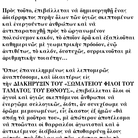
Πρὸς τοῦτο, ἐπιβάλλεται νὰ δημιουργηθῇ ἕνας
ἀδιάρρηκτος πυρὴν ὅλων τῶν ὑγιῶς σκεπτομένων
καὶ ἐνεργούντων ἀνθρώπων καὶ νὰ
ἀντιπαραταχθῇ πρὸς τὸ ὠργανωμένον
πολυώνυμον κακόν, τὸ ὁποῖον δρᾶ καὶ ἐξαπλοῦται
καθημερινῶς μὲ γεωμετρικὴν πρόοδον, ἐνῷ
ἀντιθέτως, τὸ καλόν, δυστυχῶς, συρρικνοῦται μὲ
ἀριθμητικὴν τοιαύτην…
Ὅπως ἐπανειλημμένως καὶ λεπτομερῶς
ἀναπτύσσομε, καὶ ἰδιαιτέρως εἰς
τὴν
ΔΙΑΚΗΡΥΞΙΝ ΤΟΥ «ΣΩΜΑΤΕΙΟΥ ΦΙΛΟΙ ΤΟΥ
ΤΑΜΑΤΟΣ ΤΟΥ ΕΘΝΟΥΣ»
, ἐπιβάλλεται ὅλοι οἱ
ἁγνοὶ καὶ ὑγιῶς σκεπτόμενοι ἄνθρωποι νὰ
ἐνεργῶμε συλλογικῶς, διότι, ἄν συνεχίσωμε νὰ
δρῶμε μεμονωμένως, εἷς ἕκαστος ἐξ ἡμῶν «θὰ
σπάῃ τὰ μοῦτρα του», μὲ ἀπώτερον ἀποτέλεσμα
νὰ πτοῶνται οἱ θαρραλέοι ἀγωνισταὶ καὶ ὁ
ἀντικείμενος διάβολος νὰ ἀποθαρρύνῃ ὅλους
αὐτούς, ποὺ ἤθελαν νὰ πᾶν «κόντρα πρὸς τὸ