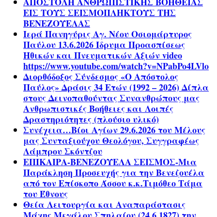
ΑΠΟΣΤΟΛΗ ΑΝΘΡΩΠΙΣΤΙΚΗΣ ΒΟΗΘΕΙΑΣ
ΕΙΣ ΤΟΥΣ ΣΕΙΣΜΟΠΛΗΚΤΟΥΣ ΤΗΣ
ΒΕΝΕΖΟΥΕΛΑΣ
Ιερά Πανηγύρις Αγ. Νέου Οσιομάρτυρος
Παύλου 13.6.2026 Ίδρυμα Προασπίσεως
Ηθικών και Πνευματικών Αξιών video
https://www.youtube.com/watch?v=NPabPo4LVlo
Διορθόδοξος Σύνδεσμος «Ο Απόστολος
Παύλος» Δράσις 34 Ετών (1992 – 2026) Δίπλα
στους Δεινοπαθούντας Συνανθρώπους μας
Ανθρωπιστικές Βοήθειες και Λοιπές
Δραστηριότητες (πλούσιο υλικό)
Συνέχεια…Βίοι Αγίων 29.6.2026 του Μέλους
μας Συνταξιούχου Θεολόγου, Συγγραφέως
Λάμπρου Σκόντζου
ΕΠΙΚΑΙΡΑ-ΒΕΝΕΖΟΥΕΛΑ ΣΕΙΣΜΟΣ-Μια
Παράκληση Προσευχής για την Βενεζουέλα
από τον Επίσκοπο Άσσου κ.κ.Τιμόθεο Τάμα
του Έθνους
Θεία Λειτουργία και Αναπαράστασις
Μάχης Μεγάλου Σπηλαίου (24.6.1827) την