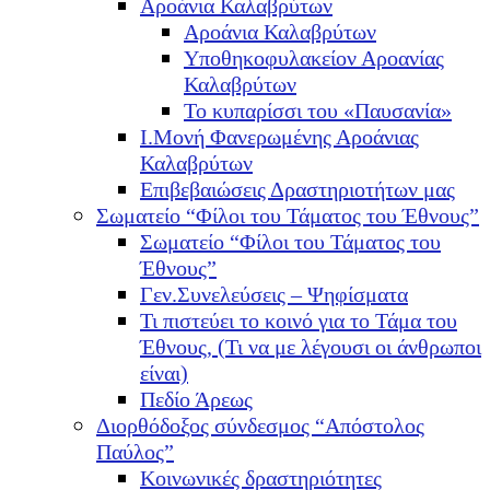
Αροάνια Καλαβρύτων
Αροάνια Καλαβρύτων
Υποθηκοφυλακείον Αροανίας
Καλαβρύτων
Το κυπαρίσσι του «Παυσανία»
Ι.Μονή Φανερωμένης Αροάνιας
Καλαβρύτων
Επιβεβαιώσεις Δραστηριοτήτων μας
Σωματείο “Φίλοι του Τάματος του Έθνους”
Σωματείο “Φίλοι του Τάματος του
Έθνους”
Γεν.Συνελεύσεις – Ψηφίσματα
Τι πιστεύει το κοινό για το Τάμα του
Έθνους, (Τι να με λέγουσι οι άνθρωποι
είναι)
Πεδίο Άρεως
Διορθόδοξος σύνδεσμος “Απόστολος
Παύλος”
Κοινωνικές δραστηριότητες