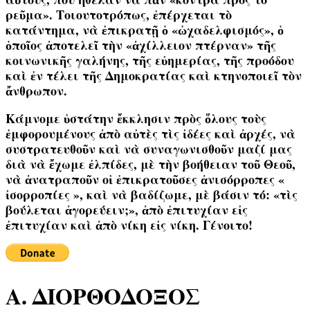
ρεῦμα». Τοιουτοτρόπως, ἐπέρχεται τὸ
κατάντημα, νὰ ἐπικρατῇ ὁ «ὠχαδελφισμός», ὁ
ὁποῖος ἀποτελεῖ τὴν «ἀχίλλειον πτέρναν» τῆς
κοινωνικῆς γαλήνης, τῆς εὐημερίας, τῆς προόδου
καὶ ἐν τέλει τῆς Δημοκρατίας καὶ κτηνοποιεῖ τὸν
ἄνθρωπον.
Κάμνομε ὑστάτην ἔκκλησιν πρὸς ὅλους τοὺς
ἐμφορουμένους ἀπὸ αὐτὲς τὶς ἰδέες καὶ ἀρχές, νὰ
συστρατευθοῦν καὶ νὰ συναγωνισθοῦν μαζί μας
διὰ νὰ ἔχωμε ἐλπίδες, μὲ τὴν βοήθειαν τοῦ Θεοῦ,
νὰ ἀνατραποῦν οἱ ἐπικρατοῦσες ἀνισόρροπες «
ἰσορροπίες », καὶ νὰ βαδίζωμε, μὲ βάσιν τό: «τὶς
βούλεται ἀγορεύειν;», ἀπὸ ἐπιτυχίαν εἰς
ἐπιτυχίαν καὶ ἀπὸ νίκη εἰς νίκη. Γένοιτο!
Α. ΔΙΟΡΘΟΔΟΞΟΣ