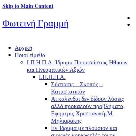
Skip to Main Content
Φωτεινή Γραμμή
Αρχική
Ποιοί είμεθα
Ι.Π.Η.Π.Α. Ίδρυμα Προασπίσεως Ηθικών
και Πνευματικών Αξιών
Ι.Π.Η.Π.Α.
Σύστασις – Σκοπός –
Καταστατικόν
Αι καλένδαι δεν δίδουν λύσεις
αλλά προκαλούν προβλήματα,
Εφημερίς Χριστιανική-Μ.
Μηλιαράκης
Εν Ίδρυμα με πλούσιον και
συνεχές κοινωφελές έργον-