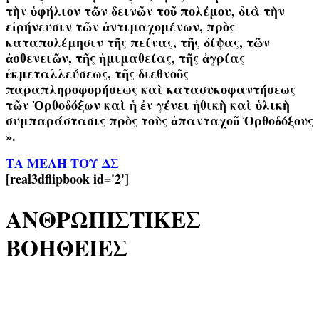
τὴν ὑφήλιον τῶν δεινῶν τοῦ πολέμου, διὰ τὴν
εἰρήνευσιν τῶν ἀντιμαχομένων, πρὸς
καταπολέμησιν τῆς πείνας, τῆς δίψας, τῶν
ἀσθενειῶν, τῆς ἡμιμαθείας, τῆς ἀγρίας
ἐκμεταλλεύσεως, τῆς διεθνοῦς
παραπληροφορήσεως καὶ κατασυκοφαντήσεως
τῶν Ὀρθοδόξων καὶ ἡ ἐν γένει ἠθικὴ καὶ ὑλικὴ
συμπαράστασις πρὸς τοὺς ἀπανταχοῦ Ὀρθοδόξους
».
ΤΑ ΜΕΛΗ ΤΟΥ ΔΣ
[real3dflipbook id='2']
ΑΝΘΡΩΠΙΣΤΙΚΕΣ
ΒΟΗΘΕΙΕΣ