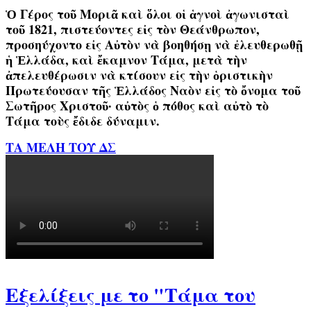
Ὁ Γέρος τοῦ Μοριᾶ καὶ ὅλοι οἱ ἁγνοὶ ἀγωνισταὶ
τοῦ 1821, πιστεύοντες εἰς τὸν Θεάνθρωπον,
προσηύχοντο εἰς Αὐτὸν νὰ βοηθήσῃ νὰ ἐλευθερωθῇ
ἡ Ἑλλάδα, καὶ ἔκαμνον Τάμα, μετὰ τὴν
ἀπελευθέρωσιν νὰ κτίσουν εἰς τὴν ὁριστικὴν
Πρωτεύουσαν τῆς Ἑλλάδος Ναὸν εἰς τὸ ὄνομα τοῦ
Σωτῆρος Χριστοῦ∙ αὐτὸς ὁ πόθος καὶ αὐτὸ τὸ
Τάμα τοὺς ἔδιδε δύναμιν.
ΤΑ ΜΕΛΗ ΤΟΥ ΔΣ
Εξελίξεις με το "Τάμα του