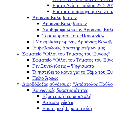
Εορτή Αγίου Παύλου 27.5.20
Εορτασμοί προηγούμενων ετ
Αροάνια Καλαβρύτων
Αροάνια Καλαβρύτων
Υποθηκοφυλακείον Αροανίας Καλ
Το κυπαρίσσι του «Παυσανία»
Ι.Μονή Φανερωμένης Αροάνιας Καλαβ
Επιβεβαιώσεις Δραστηριοτήτων μας
Σωματείο “Φίλοι του Τάματος του Έθνους”
Σωματείο “Φίλοι του Τάματος του Έθν
Γεν.Συνελεύσεις – Ψηφίσματα
Τι πιστεύει το κοινό για το Τάμα του Έθ
Πεδίο Άρεως
Διορθόδοξος σύνδεσμος “Απόστολος Παύλο
Κοινωνικές δραστηριότητες
Εξωτερική Ιεραποστολή
Κατασκηνώσεις
Εσωτερική Ιεραποστολή