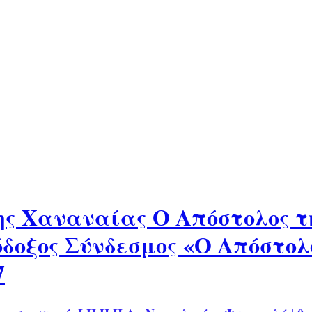
ης Χαναναίας Ο Απόστολος τ
δοξος Σύνδεσμος «Ο Απόστολος
7