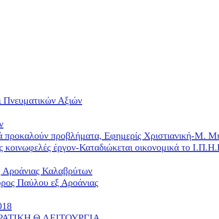
ι Πνευματικών Αξιών
ν
λλά προκαλούν προβλήματα, Εφημερίς Χριστιανική-Μ. Μ
ές κοινωφελές έργον-Καταδιώκεται οικονομικά το Ι.Π.
ξ Αροάνιας Καλαβρύτων
υρος Παύλου εξ Αροάνιας
018
ΕΡΑΤΙΚΗ Θ.ΛΕΙΤΟΥΡΓΙΑ