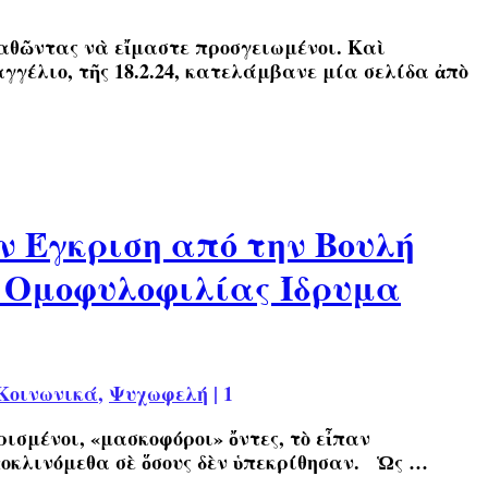
αστε προσγειωμένοι. Καὶ
γγέλιο, τῆς 18.2.24, κατελάμβανε μία σελίδα ἀπὸ
ν Έγκριση από την Βουλή
ς Ομοφυλοφιλίας Ίδρυμα
Κοινωνικά
,
Ψυχωφελή
|
1
ρισμένοι, «μασκοφόροι» ὄντες, τὸ εἶπαν
Ὑποκλινόμεθα σὲ ὅσους δὲν ὑπεκρίθησαν. Ὡς …