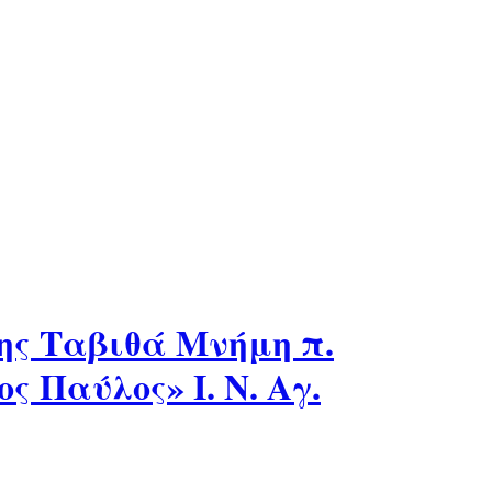
ης Ταβιθά Μνήμη π.
 Παύλος» Ι. Ν. Αγ.