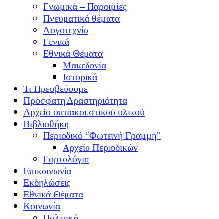
Γνωμικά – Παροιμίες
Πνευματικά θέματα
Λογοτεχνία
Γενικά
Εθνικά Θέματα
Μακεδονία
Ιστορικά
Τι Πρεσβεύουμε
Πρόσφατη Δραστηριότητα
Αρχείο οπτιακουστικού υλικού
Βιβλιοθήκη
Περιοδικό “Φωτεινή Γραμμή”
Αρχείο Περιοδικών
Εορτολόγια
Επικοινωνία
Εκδηλώσεις
Εθνικά Θέματα
Κοινωνία
Πολιτική