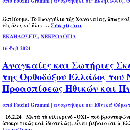
από
Foteini Grammi
|
αναρτήθηκε σε:
Εκδηλώσεις
,
Θ
19.2.2024 Συνεχίζουμε τὴν β
ἐλπίζουμε. Τὸ Εὐαγγέλιο τῆς Χαναναίας, ὅπως καὶ
τὶς ὅλες κι’ ὅλες …
Συνεχίζεται
ΕΚΔΗΛΩΣΕΙΣ
,
ΝΕΚΡΟΛΟΓΙΑ
16
Φεβ 2024
Αναγκαίες και Σωτήριες Σκέ
της Ορθοδόξου Ελλάδος του
Προασπίσεως Ηθικών και Π
από
Foteini Grammi
|
αναρτήθηκε σε:
Εθνικά Θέμα
16.2.24 Μετὰ τὸ εἰλικρινό «ΟΧΙ» ποὺ βροντοφώνησα
ὑποκριτικῶς καὶ ἰδιοτελῶς), εἶναι βέβαιο ὅτι ὁ 
Συνεχίζεται