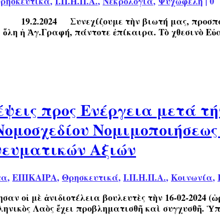
ρησκευτικά
,
Ι.Π.Η.Π.Α.
,
Νεκρολογία
,
Ψυχωφελή
|
0
ιωτή μας, προσπαθῶντας νὰ εἴμ
 ὅλη ἡ Ἁγ.Γραφή, πάντοτε ἐπίκαιρα. Τὸ χθεσινὸ Εὐα
ψεις προς Ενέργεια μετά τή
 Νομοσχεδίου Νομιμοποιήσεω
νευματικών Αξιών
τα
,
ΕΠΙΚΑΙΡΑ
,
Θρησκευτικά
,
Ι.Π.Η.Π.Α.
,
Κοινωνία
,
ν οἱ μὲ ἀνιδιοτέλεια βουλευτὲς τὴν 16-02-2024 (ὡ
Ἑλληνικὸς Λαὸς ἔχει προβληματισθῆ καὶ συγχυσθῆ. 