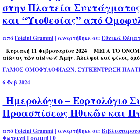
στην Πλατεία Συντάγματος 
και “Υιοθεσίας” από Ομοφυ
από
Foteini Grammi
|
αναρτήθηκε σε:
Εθνικά Θέμα
Κυριακή 11 Φεβρουαρίου 2024 ΜΕΓΑ ΤΟ ΟΝΟΜΑ ΤΗ
αἰῶνας τῶν αἰώνων! Ἀμήν. Ἀδελφοί καί φίλοι, ὁμ
ΓΑΜΟΣ ΟΜΟΦΥΛΟΦΙΛΩΝ
,
ΣΥΓΚΕΝΤΡΩΣΗ ΠΛΑΤΕ
6
Φεβ 2024
Ημερολόγιο – Εορτολόγιο Συ
Προασπίσεως Ηθικῶν και Π
από
Foteini Grammi
|
αναρτήθηκε σε:
Βιβλιοπαρου
Φωτεινή Γραμμή
|
0