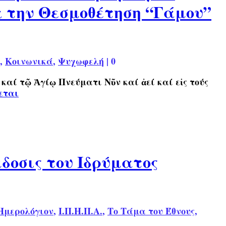
α την Θεσμοθέτηση “Γάμου”
,
Κοινωνικά
,
Ψυχωφελή
|
0
 τῷ Ἁγίῳ Πνεύματι Νῦν καί ἀεί καί εἰς τούς
εται
δοσις του Ιδρύματος
Ημερολόγιον
,
Ι.Π.Η.Π.Α.
,
Το Τάμα του Έθνους
,