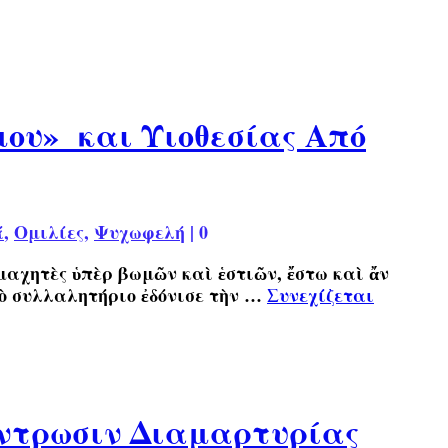
μου» και Υιοθεσίας Από
ά
,
Ομιλίες
,
Ψυχωφελή
|
0
 μαχητὲς ὑπὲρ βωμῶν καὶ ἑστιῶν, ἔστω καὶ ἄν
Τὸ συλλαλητήριο ἐδόνισε τὴν …
Συνεχίζεται
έντρωσιν Διαμαρτυρίας