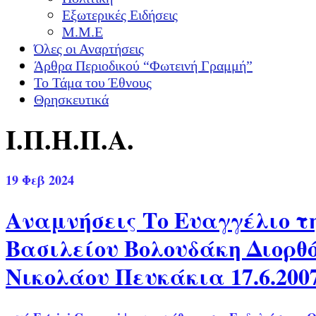
Εξωτερικές Ειδήσεις
Μ.Μ.Ε
Όλες οι Αναρτήσεις
Άρθρα Περιοδικού “Φωτεινή Γραμμή”
Το Τάμα του Έθνους
Θρησκευτικά
Ι.Π.Η.Π.Α.
19
Φεβ 2024
Αναμνήσεις Το Ευαγγέλιο τ
Βασιλείου Βολουδάκη Διορθό
Νικολάου Πευκάκια 17.6.200