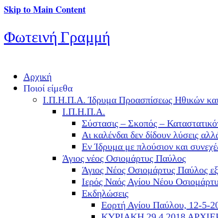
Skip to Main Content
Φωτεινή Γραμμή
Αρχική
Ποιοί είμεθα
Ι.Π.Η.Π.Α. Ίδρυμα Προασπίσεως Ηθικών κα
Ι.Π.Η.Π.Α.
Σύστασις – Σκοπός – Καταστατικό
Αι καλένδαι δεν δίδουν λύσεις α
Εν Ίδρυμα με πλούσιον και συνεχ
Άγιος νέος Οσιομάρτυς Παύλος
Άγιος Νέος Οσιομάρτυς Παύλος ε
Ιερός Ναός Αγίου Νέου Οσιομάρτ
Εκδηλώσεις
Εορτή Αγίου Παύλου, 12-5-2
ΚΥΡΙΑΚΗ 29.4.2018 ΑΡΧΙ