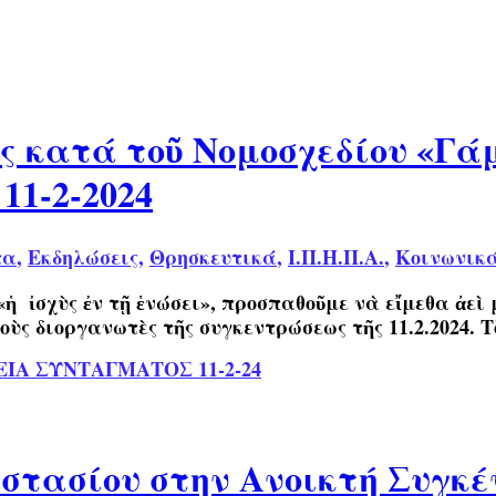
 κατά τοῦ Νομοσχεδίου «Γά
11-2-2024
τα
,
Εκδηλώσεις
,
Θρησκευτικά
,
Ι.Π.Η.Π.Α.
,
Κοινωνικ
ἡ ἰσχὺς ἐν τῇ ἑνώσει», προσπαθοῦμε νὰ εἴμεθα ἀεὶ
ὺς διοργανωτὲς τῆς συγκεντρώσεως τῆς 11.2.2024. 
ΙΑ ΣΥΝΤΑΓΜΑΤΟΣ 11-2-24
στασίου στην Ανοικτή Συγκ