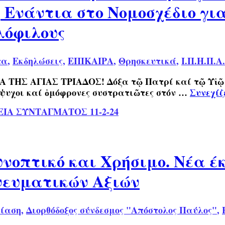
Ενάντια στο Νομοσχέδιο γι
λόφιλους
τα
,
Εκδηλώσεις
,
ΕΠΙΚΑΙΡΑ
,
Θρησκευτικά
,
Ι.Π.Η.Π.Α.
Σ ΑΓΙΑΣ ΤΡΙΑΔΟΣ! Δόξα τῷ Πατρί καί τῷ Υἱῷ καί
όψυχοι καί ὁμόφρονες συστρατιῶτες στόν …
Συνεχίζ
ΙΑ ΣΥΝΤΑΓΜΑΤΟΣ 11-2-24
νοπτικό και Χρήσιμο. Νέα έκ
νευματικών Αξιών
σίαση
,
Διορθόδοξος σύνδεσμος "Απόστολος Παύλος"
,