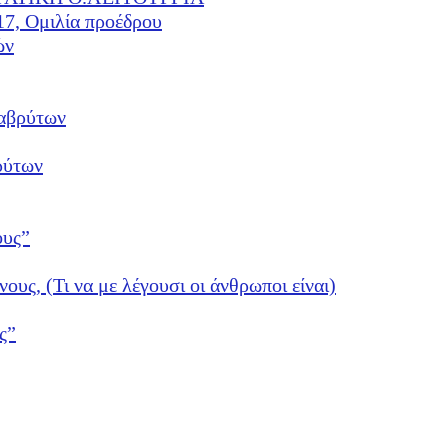
17, Ομιλία προέδρου
ών
αβρύτων
ρύτων
ους”
νους, (Τι να με λέγουσι οι άνθρωποι είναι)
ς”