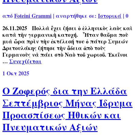
από
Foteini Grammi
|
αναρτήθηκε σε:
Ιστορικά
|
0
26.11.2025 Πολλὰ ἔχει ζήσει ὁ ἑλληνικὸς λαὸς καὶ
κατὰ τὴν γερμανικὴ κατοχή. Ἦταν θαῦμα ποὺ
μιὰ ὥρα πρὶν τὴν ἐκτέλεσή του ὁ πάτερ Συμεών
Δρετουλάκης ζήτησε τὴν ἄδεια ἀπὸ τοὺς
Γερμανοὺς νὰ πάει στὸ Ναὸ τοῦ χωριοῦ. Ἐκεῖνοι
…
Συνεχίζεται
1
Οκτ 2025
Ο Ζοφερός δια την Ελλάδα
Σεπτέμβριος Μήνας Ίδρυμα
Προασπίσεως Ηθικών και
Πνευματικών Αξιών