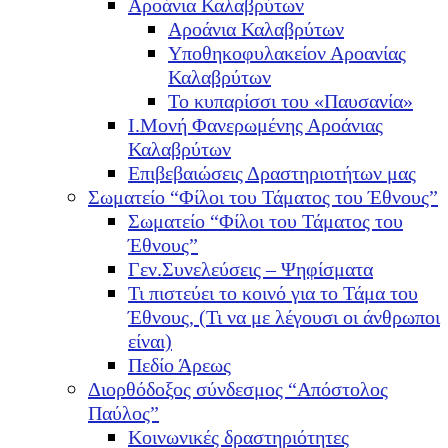
Αροάνια Καλαβρύτων
Αροάνια Καλαβρύτων
Υποθηκοφυλακείον Αροανίας
Καλαβρύτων
Το κυπαρίσσι του «Παυσανία»
Ι.Μονή Φανερωμένης Αροάνιας
Καλαβρύτων
Επιβεβαιώσεις Δραστηριοτήτων μας
Σωματείο “Φίλοι του Τάματος του Έθνους”
Σωματείο “Φίλοι του Τάματος του
Έθνους”
Γεν.Συνελεύσεις – Ψηφίσματα
Τι πιστεύει το κοινό για το Τάμα του
Έθνους, (Τι να με λέγουσι οι άνθρωποι
είναι)
Πεδίο Άρεως
Διορθόδοξος σύνδεσμος “Απόστολος
Παύλος”
Κοινωνικές δραστηριότητες