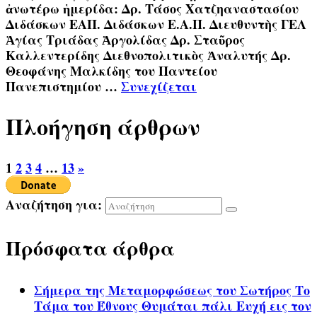
ἀνωτέρω ἡμερίδα: Δρ. Τάσος Χατζηαναστασίου
Διδάσκων ΕΑΠ. Διδάσκων Ε.Α.Π. Διευθυντὴς ΓΕΛ
Ἁγίας Τριάδας Ἀργολίδας Δρ. Σταῦρος
Καλλεντερίδης Διεθνοπολιτικὸς Ἀναλυτής Δρ.
Θεοφάνης Μαλκίδης του Παντείου
Πανεπιστημίου …
Συνεχίζεται
Πλοήγηση άρθρων
1
2
3
4
…
13
»
Αναζήτηση για:
Πρόσφατα άρθρα
Σήμερα της Μεταμορφώσεως του Σωτήρος Το
Τάμα του Έθνους Θυμάται πάλι Ευχή εις τον