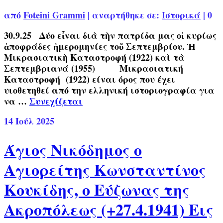
από
Foteini Grammi
|
αναρτήθηκε σε:
Ιστορικά
|
0
30.9.25 Δύο εἶναι διὰ τὴν πατρίδα μας οἱ κυρίως
ἀποφράδες ἡμερομηνίες τοῦ Σεπτεμβρίου. Ἡ
Μικρασιατικὴ Καταστροφή (1922) καὶ τὰ
Σεπτεμβριανά (1955) Μικρασιατική
Καταστροφή (1922) είναι όρος που έχει
υιοθετηθεί από την ελληνική ιστοριογραφία για
να …
Συνεχίζεται
14
Ιούλ 2025
Άγιος Νικόδημος ο
Αγιορείτης Κωνσταντίνος
Κουκίδης, ο Εύζωνας της
Ακροπόλεως (+27.4.1941) Εις