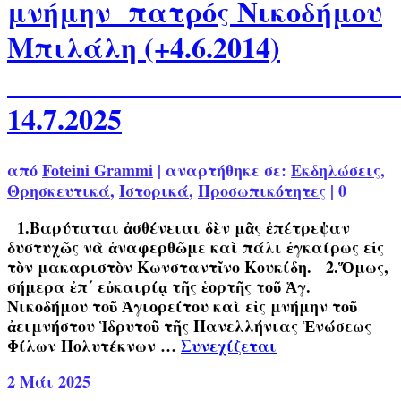
μνήμην πατρός Νικοδήμου
Μπιλάλη (+4.6.2014)
14.7.2025
από
Foteini Grammi
|
αναρτήθηκε σε:
Εκδηλώσεις
,
Θρησκευτικά
,
Ιστορικά
,
Προσωπικότητες
|
0
1.Βαρύταται ἀσθένειαι δὲν μᾶς ἐπέτρεψαν
δυστυχῶς νὰ ἀναφερθῶμε καὶ πάλι ἐγκαίρως εἰς
τὸν μακαριστὸν Κωνσταντῖνο Κουκίδη. 2.Ὅμως,
σήμερα ἐπ΄ εὐκαιρίᾳ τῆς ἑορτῆς τοῦ Ἁγ.
Νικοδήμου τοῦ Ἁγιορείτου καὶ εἰς μνήμην τοῦ
ἀειμνήστου Ἱδρυτοῦ τῆς Πανελλήνιας Ἑνώσεως
Φίλων Πολυτέκνων …
Συνεχίζεται
2
Μάι 2025