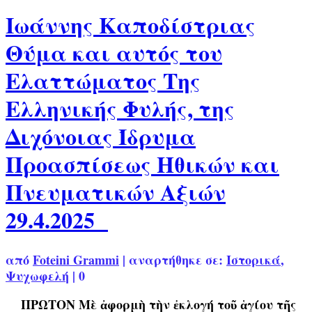
Ιωάννης Καποδίστριας
Θύμα και αυτός του
Ελαττώματος Της
Ελληνικής Φυλής, της
Διχόνοιας Ίδρυμα
Προασπίσεως Ηθικών και
Πνευματικών Αξιών
29.4.2025
από
Foteini Grammi
|
αναρτήθηκε σε:
Ιστορικά
,
Ψυχωφελή
|
0
ΠΡΩΤΟΝ Μὲ ἀφορμὴ τὴν ἐκλογή τοῦ ἁγίου τῆς