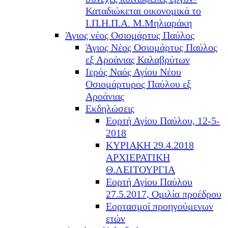
Καταδιώκεται οικονομικά το
Ι.Π.Η.Π.Α. Μ.Μηλιαράκη
Άγιος νέος Οσιομάρτυς Παύλος
Άγιος Νέος Οσιομάρτυς Παύλος
εξ Αροάνιας Καλαβρύτων
Ιερός Ναός Αγίου Νέου
Οσιομάρτυρος Παύλου εξ
Αροάνιας
Εκδηλώσεις
Εορτή Αγίου Παύλου, 12-5-
2018
ΚΥΡΙΑΚΗ 29.4.2018
ΑΡΧΙΕΡΑΤΙΚΗ
Θ.ΛΕΙΤΟΥΡΓΙΑ
Εορτή Αγίου Παύλου
27.5.2017, Ομιλία προέδρου
Εορτασμοί προηγούμενων
ετών