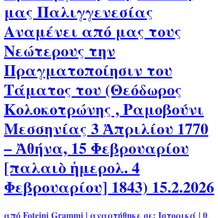
μας Παλιγγενεσίας
Αναμένει από μας τους
Νεώτερους την
Πραγματοποίησιν του
Τάματος του (Θεόδωρος
Κολοκοτρώνης , Ραμοβούνι
Μεσσηνίας 3 Ἀπριλίου 1770
– Ἀθήνα, 15 Φεβρουαρίου
[παλαιὸ ἡμερολ. 4
Φεβρουαρίου] 1843) 15.2.2026
από
Foteini Grammi
|
αναρτήθηκε σε:
Ιστορικά
|
0