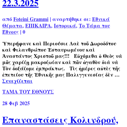
22.3.2025
από
Foteini Grammi
|
αναρτήθηκε σε:
Εθνικά
Θέματα
,
ΕΠΙΚΑΙΡΑ
,
Ιστορικά
,
Το Τάμα του
Έθνους
|
0
Ὑπερήφανε καὶ Περιούσιε Λαὲ τοῦ Δωροδότου
καὶ Φιλανθρώπου Ἐσταυρωμένου καὶ
Ἀναστάντος Χριστοῦ μας!!! Εὐχόμεθα ὁ Θεὸς νὰ
μᾶς χαρίζῃ μακροζωίαν καὶ πᾶν ἀγαθὸν διὰ νὰ
Τὸν δοξάζομε ἐμπράκτως. Τὶς ἡμέρες αὐτὲς τῆς
ἐπετείου τῆς Ἐθνικῆς μας Παλιγγενεσίας δὲν …
Συνεχίζεται
ΤΑΜΑ ΤΟΥ ΕΘΝΟΥΣ
28
Φεβ 2025
Επαναστάσεις Κολινδρού,