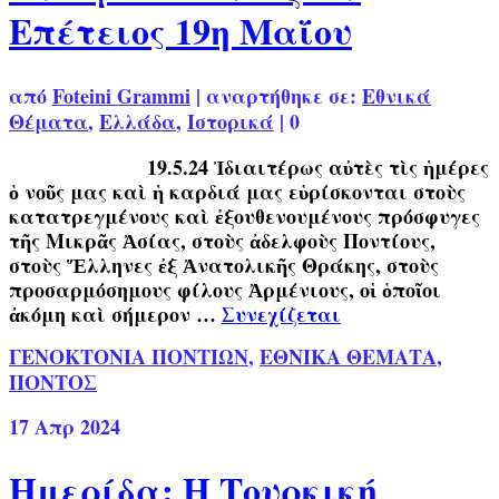
Επέτειος 19η Μαΐου
από
Foteini Grammi
|
αναρτήθηκε σε:
Εθνικά
Θέματα
,
Ελλάδα
,
Ιστορικά
|
0
19.5.24 Ἰδιαιτέρως αὐτὲς τὶς ἡμέρες
ὁ νοῦς μας καὶ ἡ καρδιά μας εὑρίσκονται στοὺς
κατατρεγμένους καὶ ἐξουθενουμένους πρόσφυγες
τῆς Μικρᾶς Ἀσίας, στοὺς ἀδελφοὺς Ποντίους,
στοὺς Ἕλληνες ἐξ Ἀνατολικῆς Θράκης, στοὺς
προσαρμόσημους φίλους Ἀρμένιους, οἱ ὁποῖοι
ἀκόμη καὶ σήμερον …
Συνεχίζεται
ΓΕΝΟΚΤΟΝΙΑ ΠΟΝΤΙΩΝ
,
ΕΘΝΙΚΑ ΘΕΜΑΤΑ
,
ΠΟΝΤΟΣ
17
Απρ 2024
Ημερίδα: Η Τουρκική