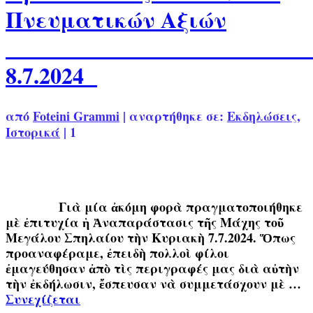
Πνευματικών Αξιών
8.7.2024
από
Foteini Grammi
|
αναρτήθηκε σε:
Εκδηλώσεις
,
Ιστορικά
|
1
Γιὰ μία ἀκόμη φορὰ πραγματοποιήθηκε
μὲ ἐπιτυχία ἡ Ἀναπαράστασις τῆς Μάχης τοῦ
Μεγάλου Σπηλαίου τὴν Κυριακὴ 7.7.2024. Ὅπως
προαναφέραμε, ἐπειδὴ πολλοὶ φίλοι
ἐμαγεύθησαν ἀπὸ τὶς περιγραφές μας διὰ αὐτὴν
τὴν ἐκδήλωσιν, ἔσπευσαν νὰ συμμετάσχουν μὲ …
Συνεχίζεται