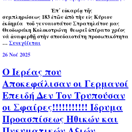
Ἐπ΄ εὐκαρίᾳ τῆς
συμπληρώσεως 183 ἐτῶν ἀπὸ τὴν εἰς Κύριον
ἐκδημία τοῦ γενναιοτάτου Στρατηλάτου μας
Θεοδωράκη Κολοκοτρώνη θεωρεῖ ὑπέρατο χρέος
νὰ ἀναφερθῇ στὴν σπουδαιοτάτη προσωπικότητα
…
Συνεχίζεται
26
Νοέ 2025
Ο Ιερέας που
Αποκεφάλισαν οι Γερμανοί
Επειδή Δεν Τον Τρυπούσαν
οι Σφαίρες!!!!!!!!!!! Ίδρυμα
Προασπίσεως Ηθικών και
Πνευματικών Αξιών