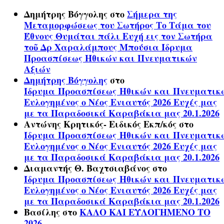
Δημήτρης Βόγγολης
στο
Σήμερα της
Μεταμορφώσεως του Σωτήρος Το Τάμα του
Έθνους Θυμάται πάλι Ευχή εις τον Σωτήρα
τοῦ Δρ Χαραλάμπους Μπούσια Ίδρυμα
Προασπίσεως Ηθικών και Πνευματικών
Αξιών
Δημήτρης Βόγγολης
στο
Ίδρυμα Προασπίσεως Ηθικών και Πνευματικ
Ευλογημένος ο Νέος Ενιαυτός 2026 Ευχές μας
με τα Παραδοσικά Καραβάκια μας 20.1.2026
Αντώνης Κρητικός- Ειδικός Εκπ/κός
στο
Ίδρυμα Προασπίσεως Ηθικών και Πνευματικ
Ευλογημένος ο Νέος Ενιαυτός 2026 Ευχές μας
με τα Παραδοσικά Καραβάκια μας 20.1.2026
Διαμαντής Θ. Βαχτσιαβάνος
στο
Ίδρυμα Προασπίσεως Ηθικών και Πνευματικ
Ευλογημένος ο Νέος Ενιαυτός 2026 Ευχές μας
με τα Παραδοσικά Καραβάκια μας 20.1.2026
Βασίλης
στο
ΚΑΛΟ ΚΑΙ ΕΥΛΟΓΗΜΕΝΟ ΤΟ
2026