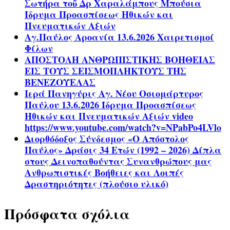
Σωτήρα τοῦ Δρ Χαραλάμπους Μπούσια
Ίδρυμα Προασπίσεως Ηθικών και
Πνευματικών Αξιών
Αγ.Παύλος Αροανία 13.6.2026 Χαιρετισμοί
Φίλων
ΑΠΟΣΤΟΛΗ ΑΝΘΡΩΠΙΣΤΙΚΗΣ ΒΟΗΘΕΙΑΣ
ΕΙΣ ΤΟΥΣ ΣΕΙΣΜΟΠΛΗΚΤΟΥΣ ΤΗΣ
ΒΕΝΕΖΟΥΕΛΑΣ
Ιερά Πανηγύρις Αγ. Νέου Οσιομάρτυρος
Παύλου 13.6.2026 Ίδρυμα Προασπίσεως
Ηθικών και Πνευματικών Αξιών video
https://www.youtube.com/watch?v=NPabPo4LVlo
Διορθόδοξος Σύνδεσμος «Ο Απόστολος
Παύλος» Δράσις 34 Ετών (1992 – 2026) Δίπλα
στους Δεινοπαθούντας Συνανθρώπους μας
Ανθρωπιστικές Βοήθειες και Λοιπές
Δραστηριότητες (πλούσιο υλικό)
Πρόσφατα σχόλια