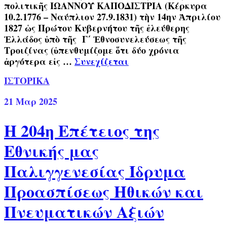
πολιτικῆς ΙΩΑΝΝΟΥ ΚΑΠΟΔΙΣΤΡΙΑ (Κέρκυρα
10.2.1776 – Ναύπλιον 27.9.1831) τὴν 14ην Ἀπριλίου
1827 ὡς Πρώτου Κυβερνήτου τῆς ἐλεύθερης
Ἑλλάδος ὑπὸ τῆς Γ΄ Ἐθνοσυνελεύσεως τῆς
Τροιζίνας (ὑπενθυμίζομε ὅτι δύο χρόνια
ἀργότερα εἰς …
Συνεχίζεται
ΙΣΤΟΡΙΚΑ
21
Μαρ 2025
Η 204η Επέτειος της
Εθνικής μας
Παλιγγενεσίας Ίδρυμα
Προασπίσεως Ηθικών και
Πνευματικών Αξιών