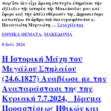
παρ’ὅτι δὲν εἶχε ἄμεση ἐπιτυχία ἐπηρέασε τὴν
ἐξέλιξιν τῆς ἱστορία τῆς Μακεδονίας μας καὶ
ἔφερε καὶ τὴν ἀπέλευθέρωσίν της. Δημοσιεύομε
κατωτέρω τὸ ἄρθρο τοῦ πολυγραφότατου κ.
Παναγιώτη Μυργιώτη …
Συνεχίζεται
ΕΘΝΙΚΑ ΘΕΜΑΤΑ
,
ΜΑΚΕΔΟΝΙΑ
8
Ιούλ 2024
Η Ιστορική Μάχη του
Μεγάλου Σπηλαίου
(24.6.1827) Αναβίωσε με την
Αναπαράστασι της την
Κυριακή 7.7.2024, Ίδρυμα
Προασπίσεως Ηθικών και