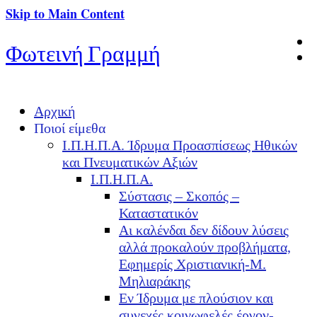
Skip to Main Content
Φωτεινή Γραμμή
Αρχική
Ποιοί είμεθα
Ι.Π.Η.Π.Α. Ίδρυμα Προασπίσεως Ηθικών
και Πνευματικών Αξιών
Ι.Π.Η.Π.Α.
Σύστασις – Σκοπός –
Καταστατικόν
Αι καλένδαι δεν δίδουν λύσεις
αλλά προκαλούν προβλήματα,
Εφημερίς Χριστιανική-Μ.
Μηλιαράκης
Εν Ίδρυμα με πλούσιον και
συνεχές κοινωφελές έργον-