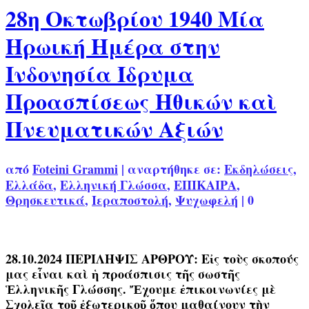
28η Οκτωβρίου 1940 Μία
Ηρωική Ημέρα στην
Ινδονησία Ίδρυμα
Προασπίσεως Ηθικών καὶ
Πνευματικών Αξιών
από
Foteini Grammi
|
αναρτήθηκε σε:
Εκδηλώσεις
,
Ελλάδα
,
Ελληνική Γλώσσα
,
ΕΠΙΚΑΙΡΑ
,
Θρησκευτικά
,
Ιεραποστολή
,
Ψυχωφελή
|
0
28.10.2024 ΠΕΡΙΛΗΨΙΣ ΑΡΘΡΟΥ: Εἰς τοὺς σκοπούς
μας εἶναι καὶ ἡ προάσπισις τῆς σωστῆς
Ἑλληνικῆς Γλώσσης. Ἔχουμε ἐπικοινωνίες μὲ
Σχολεῖα τοῦ ἐξωτερικοῦ ὅπου μαθαίνουν τὴν