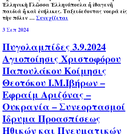
Ἑλληνικὴ Γλῶσσα Ἑλληνόπουλα ἤ ἰθαγενῆ
παιδιὰ ἤ καὶ ἐνήλικες. Ταξειδεύοντας νοερὰ εἰς
τὴν πόλιν …
Συνεχίζεται
3
Σεπ 2024
Πυγολαμπίδες 3.9.2024
Αγιοποίησις Χριστοφόρου
Παπουλάκου Κοίμησις
Θεοτόκου Ι.Μ.Ιβήρων –
Εφραίμ Αριζόνας –
Ουκρανία – Συνεορτασμοί
Ίδρυμα Προασπίσεως
Ηθικών και Πνευματικών