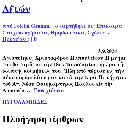
Αξιών
από
Foteini Grammi
|
αναρτήθηκε σε:
Επικαιρα
Σταχυολογήματα
,
Θρησκευτικά
,
Σχόλια -
Προτάσεις
|
0
3.9.2024
Ἁγιοποίησις Χριστοφόρου Παπουλάκου Ἡ μνήμη
του θὰ τιμᾶται τὴν 18ην Ἰανουαρίου, ἡμέρα τῆς
ὁσιακῆς κοιμήσεώς του. Ἤδη ἀπὸ πέρισυ εἰς τὴν
σύντομη ὁμιλίαν μας κατὰ τὴν Ἱερὰ Πανήγυριν
τοῦ Ἁγ. Νέου Ὁσιομάρτυρος Παύλου εἰς τὴν
Ἀροανία …
Συνεχίζεται
ΠΥΓΟΛΑΜΠΙΔΕΣ
Πλοήγηση άρθρων