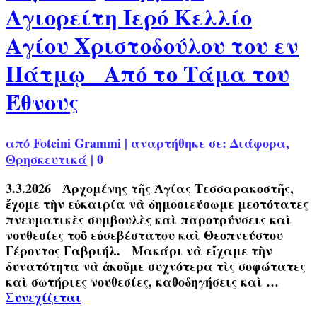
Αγιορείτη Ιερό Κελλίο
Αγίου Χριστοδούλου του εν
Πάτμῳ Από το Τάμα του
Έθνους
από
Foteini Grammi
|
αναρτήθηκε σε:
Διάφορα
,
Θρησκευτικά
|
0
3.3.2026 Ἀρχομένης τῆς Ἁγίας Τεσσαρακοστῆς,
ἔχομε τὴν εὐκαιρία νὰ δημοσιεύσωμε μεστότατες
πνευματικὲς συμβουλὲς καὶ παροτρύνσεις καὶ
νουθεσίες τοῦ εὐσεβέστατου καὶ Θεοπνεύστου
Γέροντος Γαβριήλ. Μακάρι νὰ εἴχαμε τὴν
δυνατότητα νὰ ἀκοῦμε συχνότερα τὶς σοφώτατες
καὶ σωτήριες νουθεσίες, καθοδηγήσεις καὶ …
Συνεχίζεται