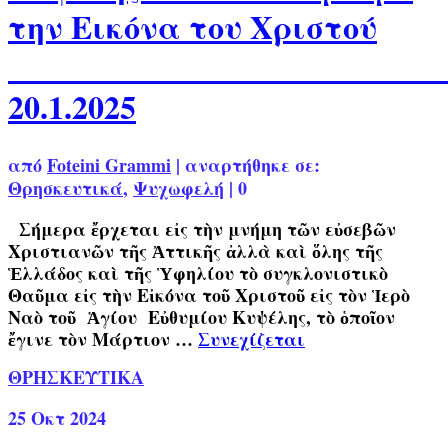
την Εικόνα του Χριστού
20.1.2025
από
Foteini Grammi
|
αναρτήθηκε σε:
Θρησκευτικά
,
Ψυχωφελή
|
0
Σήμερα ἔρχεται εἰς τὴν μνήμη τῶν εὐσεβῶν
Χριστιανῶν τῆς Ἀττικῆς ἀλλὰ καὶ ὅλης τῆς
Ἑλλάδος καὶ τῆς Ὑφηλίου τὸ συγκλονιστικὸ
Θαῦμα εἰς τὴν Εἰκόνα τοῦ Χριστοῦ εἰς τὸν Ἱερὸ
Ναὸ τοῦ Ἁγίου Εὐθυμίου Κυψέλης, τὸ ὁποῖον
ἔγινε τὸν Μάρτιον …
Συνεχίζεται
ΘΡΗΣΚΕΥΤΙΚΑ
25
Οκτ 2024