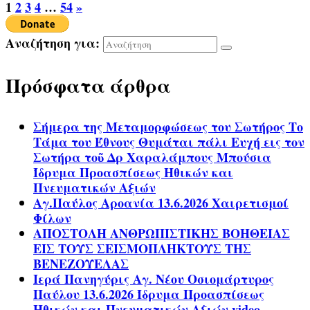
1
2
3
4
…
54
»
Αναζήτηση για:
Πρόσφατα άρθρα
Σήμερα της Μεταμορφώσεως του Σωτήρος Το
Τάμα του Έθνους Θυμάται πάλι Ευχή εις τον
Σωτήρα τοῦ Δρ Χαραλάμπους Μπούσια
Ίδρυμα Προασπίσεως Ηθικών και
Πνευματικών Αξιών
Αγ.Παύλος Αροανία 13.6.2026 Χαιρετισμοί
Φίλων
ΑΠΟΣΤΟΛΗ ΑΝΘΡΩΠΙΣΤΙΚΗΣ ΒΟΗΘΕΙΑΣ
ΕΙΣ ΤΟΥΣ ΣΕΙΣΜΟΠΛΗΚΤΟΥΣ ΤΗΣ
ΒΕΝΕΖΟΥΕΛΑΣ
Ιερά Πανηγύρις Αγ. Νέου Οσιομάρτυρος
Παύλου 13.6.2026 Ίδρυμα Προασπίσεως
Ηθικών και Πνευματικών Αξιών video