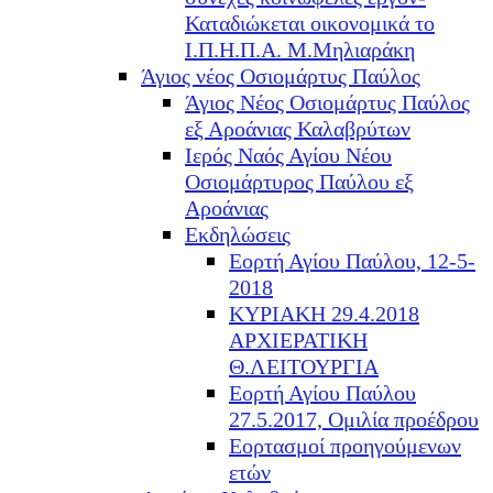
Καταδιώκεται οικονομικά το
Ι.Π.Η.Π.Α. Μ.Μηλιαράκη
Άγιος νέος Οσιομάρτυς Παύλος
Άγιος Νέος Οσιομάρτυς Παύλος
εξ Αροάνιας Καλαβρύτων
Ιερός Ναός Αγίου Νέου
Οσιομάρτυρος Παύλου εξ
Αροάνιας
Εκδηλώσεις
Εορτή Αγίου Παύλου, 12-5-
2018
ΚΥΡΙΑΚΗ 29.4.2018
ΑΡΧΙΕΡΑΤΙΚΗ
Θ.ΛΕΙΤΟΥΡΓΙΑ
Εορτή Αγίου Παύλου
27.5.2017, Ομιλία προέδρου
Εορτασμοί προηγούμενων
ετών