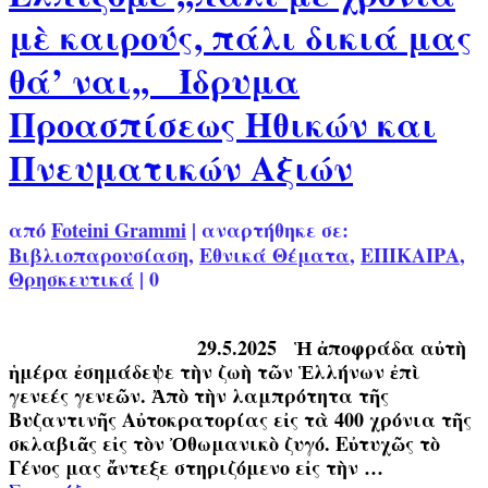
μὲ καιρούς, πάλι δικιά μας
θά’ ναι,, Ίδρυμα
Προασπίσεως Ηθικών και
Πνευματικών Αξιών
από
Foteini Grammi
|
αναρτήθηκε σε:
Βιβλιοπαρουσίαση
,
Εθνικά Θέματα
,
ΕΠΙΚΑΙΡΑ
,
Θρησκευτικά
|
0
29.5.2025 Ἡ ἀποφράδα αὐτὴ
ἡμέρα ἐσημάδεψε τὴν ζωὴ τῶν Ἑλλήνων ἐπὶ
γενεές γενεῶν. Ἀπὸ τὴν λαμπρότητα τῆς
Βυζαντινῆς Αὐτοκρατορίας εἰς τὰ 400 χρόνια τῆς
σκλαβιᾶς εἰς τὸν Ὀθωμανικὸ ζυγό. Εὐτυχῶς τὸ
Γένος μας ἄντεξε στηριζόμενο εἰς τὴν …