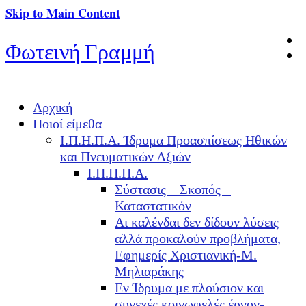
Skip to Main Content
Φωτεινή Γραμμή
Αρχική
Ποιοί είμεθα
Ι.Π.Η.Π.Α. Ίδρυμα Προασπίσεως Ηθικών
και Πνευματικών Αξιών
Ι.Π.Η.Π.Α.
Σύστασις – Σκοπός –
Καταστατικόν
Αι καλένδαι δεν δίδουν λύσεις
αλλά προκαλούν προβλήματα,
Εφημερίς Χριστιανική-Μ.
Μηλιαράκης
Εν Ίδρυμα με πλούσιον και
συνεχές κοινωφελές έργον-