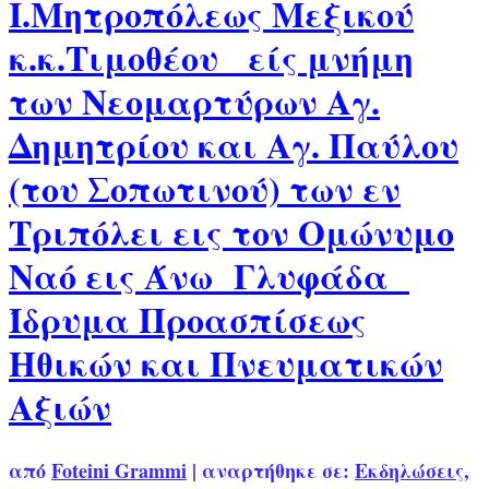
Ι.Μητροπόλεως Μεξικού
κ.κ.Τιμοθέου είς μνήμη
των Νεομαρτύρων Αγ.
Δημητρίου και Αγ. Παύλου
(του Σοπωτινού) των εν
Τριπόλει εις τον Ομώνυμο
Ναό εις Άνω Γλυφάδα
Ίδρυμα Προασπίσεως
Ηθικών και Πνευματικών
Αξιών
από
Foteini Grammi
|
αναρτήθηκε σε:
Εκδηλώσεις
,