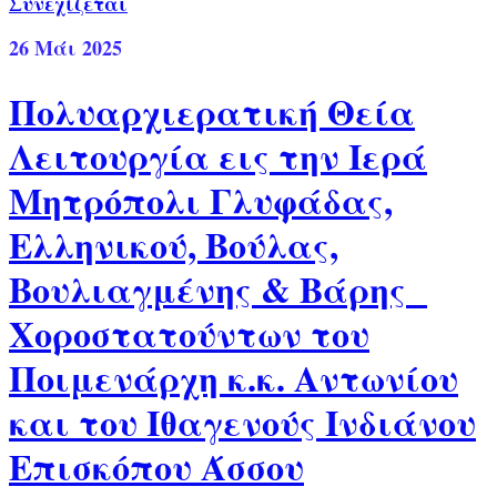
Συνεχίζεται
26
Μάι 2025
Πολυαρχιερατική Θεία
Λειτουργία εις την Ιερά
Μητρόπολι Γλυφάδας,
Ελληνικού, Βούλας,
Βουλιαγμένης & Βάρης
Χοροστατούντων του
Ποιμενάρχη κ.κ. Αντωνίου
και του Ιθαγενούς Ινδιάνου
Επισκόπου Άσσου