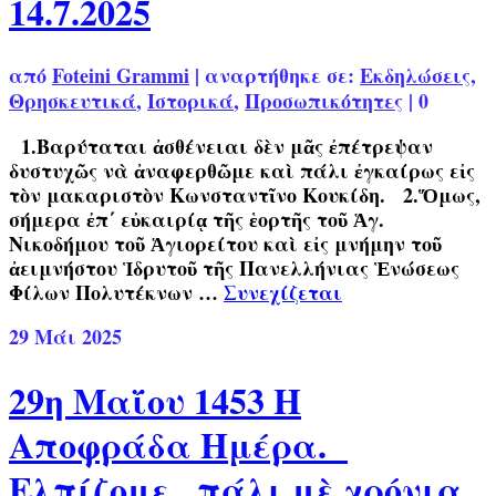
14.7.2025
από
Foteini Grammi
|
αναρτήθηκε σε:
Εκδηλώσεις
,
Θρησκευτικά
,
Ιστορικά
,
Προσωπικότητες
|
0
1.Βαρύταται ἀσθένειαι δὲν μᾶς ἐπέτρεψαν
δυστυχῶς νὰ ἀναφερθῶμε καὶ πάλι ἐγκαίρως εἰς
τὸν μακαριστὸν Κωνσταντῖνο Κουκίδη. 2.Ὅμως,
σήμερα ἐπ΄ εὐκαιρίᾳ τῆς ἑορτῆς τοῦ Ἁγ.
Νικοδήμου τοῦ Ἁγιορείτου καὶ εἰς μνήμην τοῦ
ἀειμνήστου Ἱδρυτοῦ τῆς Πανελλήνιας Ἑνώσεως
Φίλων Πολυτέκνων …
Συνεχίζεται
29
Μάι 2025
29η Μαΐου 1453 Η
Αποφράδα Ημέρα.
Ελπίζομε ,,πάλι μὲ χρόνια