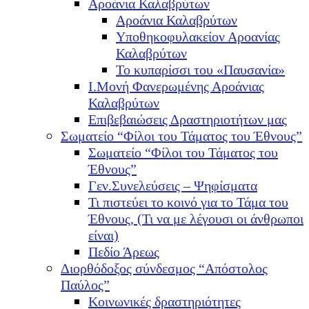
Αροάνια Καλαβρύτων
Αροάνια Καλαβρύτων
Υποθηκοφυλακείον Αροανίας
Καλαβρύτων
Το κυπαρίσσι του «Παυσανία»
Ι.Μονή Φανερωμένης Αροάνιας
Καλαβρύτων
Επιβεβαιώσεις Δραστηριοτήτων μας
Σωματείο “Φίλοι του Τάματος του Έθνους”
Σωματείο “Φίλοι του Τάματος του
Έθνους”
Γεν.Συνελεύσεις – Ψηφίσματα
Τι πιστεύει το κοινό για το Τάμα του
Έθνους, (Τι να με λέγουσι οι άνθρωποι
είναι)
Πεδίο Άρεως
Διορθόδοξος σύνδεσμος “Απόστολος
Παύλος”
Κοινωνικές δραστηριότητες