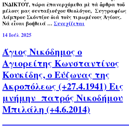
ΙΝΔΙΚΤΟΥ, τώρα ἐπανερχόμεθα μὲ τὰ ἄρθρα τοῦ
μέλους μας συνταξιούχου Θεολόγου, Συγγραφέως
Λάμπρου Σκόντζου διὰ τοὺς τιμωμένους Ἁγίους.
Νὰ εἶναι βοήθειά …
Συνεχίζεται
14
Ιούλ 2025
Άγιος Νικόδημος ο
Αγιορείτης Κωνσταντίνος
Κουκίδης, ο Εύζωνας της
Ακροπόλεως (+27.4.1941) Εις
μνήμην πατρός Νικοδήμου
Μπιλάλη (+4.6.2014)