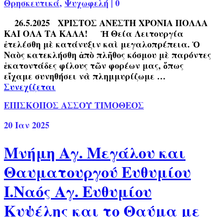
Θρησκευτικά
,
Ψυχωφελή
|
0
26.5.2025 ΧΡΙΣΤΟΣ ΑΝΕΣΤΗ ΧΡΟΝΙΑ ΠΟΛΛΑ
ΚΑΙ ΟΛΑ ΤΑ ΚΑΛΑ! Ἡ Θεία Λειτουργία
ἐτελέσθη μὲ κατάνυξιν καὶ μεγαλοπρέπεια. Ὁ
Ναὸς κατεκλήσθη ἀπὸ πλῆθος κόσμου μὲ παρόντες
ἑκατοντάδες φίλους τῶν φορέων μας, ὅπως
εἴχαμε συνηθήσει νὰ πλημμυρίζωμε …
Συνεχίζεται
ΕΠΙΣΚΟΠΟΣ ΑΣΣΟΥ ΤΙΜΟΘΕΟΣ
20
Ιαν 2025
Μνήμη Αγ. Μεγάλου και
Θαυματουργού Ευθυμίου
Ι.Ναός Αγ. Ευθυμίου
Κυψέλης και το Θαύμα με