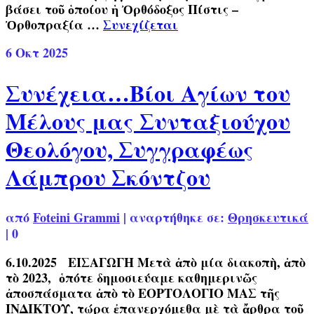
βάσει τοῦ ὁποίου ἡ Ὀρθόδοξος Πίστις –
Ὀρθοπραξία …
Συνεχίζεται
6
Οκτ 2025
Συνέχεια…Βίοι Αγίων του
Μέλους μας Συνταξιούχου
Θεολόγου, Συγγραφέως
Λάμπρου Σκόντζου
από
Foteini Grammi
|
αναρτήθηκε σε:
Θρησκευτικά
|
0
6.10.2025 ΕΙΣΑΓΩΓΗ Μετὰ ἀπὸ μία διακοπὴ, ἀπὸ
τὸ 2023, ὁπότε δημοσιεύαμε καθημερινῶς
ἀποσπάσματα ἀπὸ τὸ ΕΟΡΤΟΛΟΓΙΟ ΜΑΣ τῆς
ΙΝΔΙΚΤΟΥ, τώρα ἐπανερχόμεθα μὲ τὰ ἄρθρα τοῦ