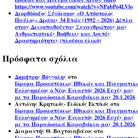
https://www.youtube.com/watch?v=NPabPo4LVlo
Διορθόδοξος Σύνδεσμος «Ο Απόστολος
Παύλος» Δράσις 34 Ετών (1992 – 2026) Δίπλα
στους Δεινοπαθούντας Συνανθρώπους μας
Ανθρωπιστικές Βοήθειες και Λοιπές
Δραστηριότητες (πλούσιο υλικό)
Πρόσφατα σχόλια
Δημήτρης Βόγγολης
στο
Ίδρυμα Προασπίσεως Ηθικών και Πνευματικ
Ευλογημένος ο Νέος Ενιαυτός 2026 Ευχές μας
με τα Παραδοσικά Καραβάκια μας 20.1.2026
Αντώνης Κρητικός- Ειδικός Εκπ/κός
στο
Ίδρυμα Προασπίσεως Ηθικών και Πνευματικ
Ευλογημένος ο Νέος Ενιαυτός 2026 Ευχές μας
με τα Παραδοσικά Καραβάκια μας 20.1.2026
Διαμαντής Θ. Βαχτσιαβάνος
στο
Ίδρυμα Προασπίσεως Ηθικών και Πνευματικ