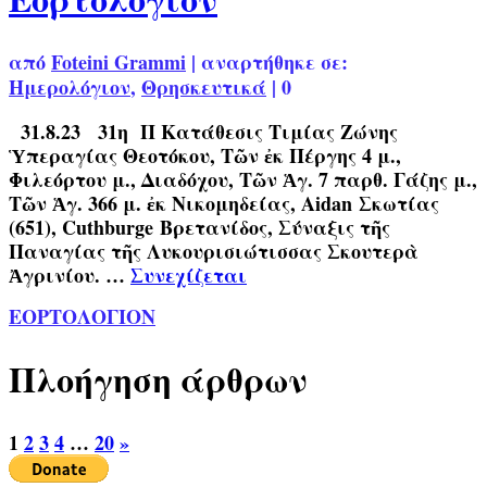
από
Foteini Grammi
|
αναρτήθηκε σε:
Ημερολόγιον
,
Θρησκευτικά
|
0
31.8.23 31η Π Κατάθεσις Τιμίας Ζώνης
Ὑπεραγίας Θεοτόκου, Τῶν ἐκ Πέργης 4 μ.,
Φιλεόρτου μ., Διαδόχου, Τῶν Ἁγ. 7 παρθ. Γάζης μ.,
Τῶν Ἁγ. 366 μ. ἐκ Νικομηδείας, Aidan Σκωτίας
(651), Cuthburge Βρετανίδος, Σύναξις τῆς
Παναγίας τῆς Λυκουρισιώτισσας Σκουτερὰ
Ἀγρινίου. …
Συνεχίζεται
ΕΟΡΤΟΛΟΓΙΟΝ
Πλοήγηση άρθρων
1
2
3
4
…
20
»