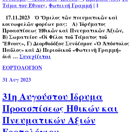
Τάμα του Έθνους
,
Φωτεινή Γραμμή
|
1
17.11.2023 Ὁ Ὅμιλος τῶν πνευματικῶν καὶ
κοινωφελῶν φορέων μας: Α) Ἱδρύματος
Προασπίσεως Ἠθικῶν καὶ Πνευματικῶν Ἀξιῶν,
Β) Σωματείου «Oἱ Φίλοι τοῦ Τάματος τοῦ
Ἔθνους», Γ) Διορθοδόξου Συνδέσμου «Ὁ Ἀπόστολος
Παῦλος» καὶ Δ) Περιοδικοῦ «Φωτεινὴ Γραμμή»
διὰ …
Συνεχίζεται
ΕΟΡΤΟΛΟΓΙΟΝ
31
Αυγ 2023
31η Αυγούστου Ίδρυμα
Προασπίσεως Ηθικών και
Πνευματικών Αξιών
Εορτολόγιον