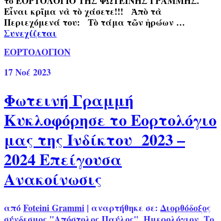
τὸ ΕΟΡΤΟΛΟΓΙΟ ΤΗΣ ΦΩΤΕΙΝΗΣ ΓΡΑΜΜΗΣ.
Εἶναι κρῖμα νὰ τὸ χάσετε!!! Ἀπὸ τὰ
Περιεχόμενά του: Τὸ τάμα τῶν ἡρώων …
Συνεχίζεται
ΕΟΡΤΟΛΟΓΙΟΝ
17
Νοέ 2023
Φωτεινή Γραμμή
Κυκλοφόρησε το Εορτολόγιο
μας της Ινδίκτου 2023 –
2024 Επείγουσα
Ανακοίνωσις
από
Foteini Grammi
|
αναρτήθηκε σε:
Διορθόδοξος
σύνδεσμος "Απόστολος Παύλος"
,
Ημερολόγιον
,
Το