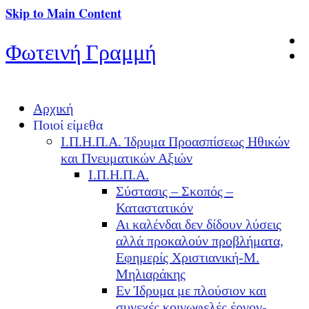
Skip to Main Content
Φωτεινή Γραμμή
Αρχική
Ποιοί είμεθα
Ι.Π.Η.Π.Α. Ίδρυμα Προασπίσεως Ηθικών
και Πνευματικών Αξιών
Ι.Π.Η.Π.Α.
Σύστασις – Σκοπός –
Καταστατικόν
Αι καλένδαι δεν δίδουν λύσεις
αλλά προκαλούν προβλήματα,
Εφημερίς Χριστιανική-Μ.
Μηλιαράκης
Εν Ίδρυμα με πλούσιον και
συνεχές κοινωφελές έργον-