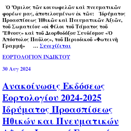
Ὁ Ὅμιλος τῶν κοινωφελῶν καὶ πνευματικῶν
φορέων μας, ἀποτελουμένων ἐκ τῶν: Ἱδρύματος
Προασπίσεως Ἠθικῶν καὶ Πνευματικῶν Ἀξιῶν,
τοῦ Σωματείου «οἱ Φίλοι τοῦ Τάματος τοῦ
Ἔθνους» καὶ τοῦ Διορθοδόξου Συνδέσμου «Ὁ
Ἀπόστολος Παῦλος», τοῦ Περιοδικοῦ «Φωτεινὴ
Γραμμή» …
Συνεχίζεται
ΕΟΡΤΟΛΟΓΙΟΝ ΙΝΔΙΚΤΟΥ
30
Αυγ 2024
Ανακοίνωσις Εκδόσεως
Εορτολογίου 2024-2025
Ιδρύματος Προασπίσεως
Ηθικών και Πνευματικών