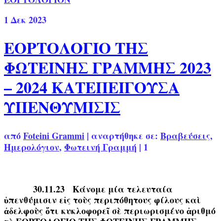
1
Δεκ 2023
ΕΟΡΤΟΛΟΓΙΟ ΤΗΣ
ΦΩΤΕΙΝΗΣ ΓΡΑΜΜΗΣ 2023
– 2024 ΚΑΤΕΠΕΙΓΟΥΣΑ
ΥΠΕΝΘΥΜΙΣΙΣ
από
Foteini Grammi
|
αναρτήθηκε σε:
Βραβεύσεις
,
Ημερολόγιον
,
Φωτεινή Γραμμή
|
1
30.11.23 Κάνομε μία τελευταία
ὑπενθύμισιν εἰς τοὺς περιπόθητους φίλους καὶ
ἀδελφοὺς ὅτι κυκλοφορεῖ σὲ περιωρισμένο ἀριθμό