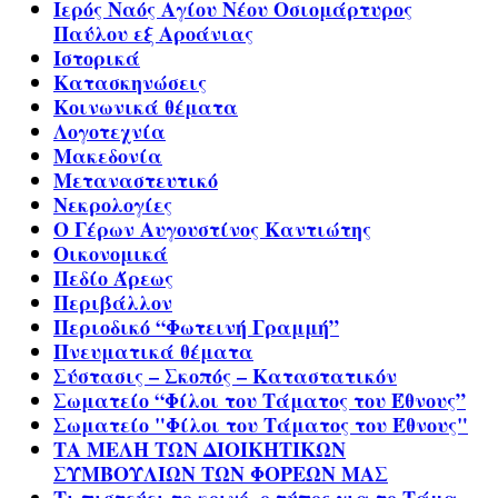
Ιερός Ναός Αγίου Νέου Οσιομάρτυρος
Παύλου εξ Αροάνιας
Ιστορικά
Κατασκηνώσεις
Κοινωνικά θέματα
Λογοτεχνία
Μακεδονία
Μεταναστευτικό
Νεκρολογίες
Ο Γέρων Αυγουστίνος Καντιώτης
Οικονομικά
Πεδίο Άρεως
Περιβάλλον
Περιοδικό “Φωτεινή Γραμμή”
Πνευματικά θέματα
Σύστασις – Σκοπός – Καταστατικόν
Σωματείο “Φίλοι του Τάματος του Έθνους”
Σωματείο "Φίλοι του Τάματος του Έθνους"
ΤΑ ΜΕΛΗ ΤΩΝ ΔΙΟΙΚΗΤΙΚΩΝ
ΣΥΜΒΟΥΛΙΩΝ ΤΩΝ ΦΟΡΕΩΝ ΜΑΣ
Τι πιστεύει το κοινό, ο τύπος για το Τάμα