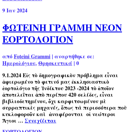
9
Ιαν 2024
ΦΩΤΕΙΝΗ ΓΡΑΜΜΗ ΝΕΟΝ
ΕΟΡΤΟΛΟΓΙΟΝ
από
Foteini Grammi
|
αναρτήθηκε σε:
Ημερολόγιον
,
Θρησκευτικά
|
0
9.1.2024 Εἰς τὸ δημογραφικὸν πρόβλημα εἶναι
ἀφιερωμένο τὸ φετινό μας ἐκκλησιαστικὸ
ἑορτολόγιο τῆς Ἰνδίκτου 2023 -2024 τὸ ὁποῖον
ἀποτελεῖται ἀπὸ περίπου 420 σελίδες, εἶναι
βιβλιοδετημένον, ὄχι καρφιτσωμένον μὲ
συρραπτικὲς μηχανές, ὅπως τὰ περισσότερα ποὺ
κυκλοφοροῦν καὶ ἀναφέρονται οἱ νεώτεροι
Ἅγιοι …
Συνεχίζεται
ΕΟΡΤΟΛΟΓΙΟΝ