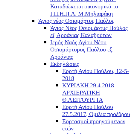
Καταδιώκεται οικονομικά το
Ι.Π.Η.Π.Α. Μ.Μηλιαράκη
Άγιος νέος Οσιομάρτυς Παύλος
Άγιος Νέος Οσιομάρτυς Παύλος
εξ Αροάνιας Καλαβρύτων
Ιερός Ναός Αγίου Νέου
Οσιομάρτυρος Παύλου εξ
Αροάνιας
Εκδηλώσεις
Εορτή Αγίου Παύλου, 12-5-
2018
ΚΥΡΙΑΚΗ 29.4.2018
ΑΡΧΙΕΡΑΤΙΚΗ
Θ.ΛΕΙΤΟΥΡΓΙΑ
Εορτή Αγίου Παύλου
27.5.2017, Ομιλία προέδρου
Εορτασμοί προηγούμενων
ετών