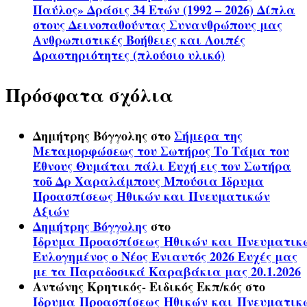
Παύλος» Δράσις 34 Ετών (1992 – 2026) Δίπλα
στους Δεινοπαθούντας Συνανθρώπους μας
Ανθρωπιστικές Βοήθειες και Λοιπές
Δραστηριότητες (πλούσιο υλικό)
Πρόσφατα σχόλια
Δημήτρης Βόγγολης
στο
Σήμερα της
Μεταμορφώσεως του Σωτήρος Το Τάμα του
Έθνους Θυμάται πάλι Ευχή εις τον Σωτήρα
τοῦ Δρ Χαραλάμπους Μπούσια Ίδρυμα
Προασπίσεως Ηθικών και Πνευματικών
Αξιών
Δημήτρης Βόγγολης
στο
Ίδρυμα Προασπίσεως Ηθικών και Πνευματικ
Ευλογημένος ο Νέος Ενιαυτός 2026 Ευχές μας
με τα Παραδοσικά Καραβάκια μας 20.1.2026
Αντώνης Κρητικός- Ειδικός Εκπ/κός
στο
Ίδρυμα Προασπίσεως Ηθικών και Πνευματικ