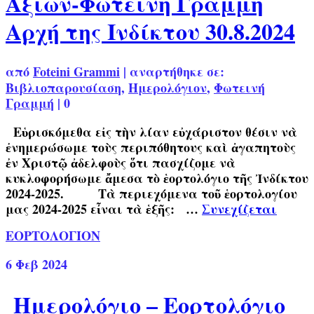
Αξιών-Φωτεινή Γραμμή
Αρχή της Ινδίκτου 30.8.2024
από
Foteini Grammi
|
αναρτήθηκε σε:
Βιβλιοπαρουσίαση
,
Ημερολόγιον
,
Φωτεινή
Γραμμή
|
0
Εὑρισκόμεθα εἰς τὴν λίαν εὐχάριστον θέσιν νὰ
ἐνημερώσωμε τοὺς περιπόθητους καὶ ἀγαπητοὺς
ἐν Χριστῷ ἀδελφοὺς ὅτι πασχίζομε νὰ
κυκλοφορήσωμε ἄμεσα τὸ ἑορτολόγιο τῆς Ἰνδίκτου
2024-2025. Τὰ περιεχόμενα τοῦ ἑορτολογίου
μας 2024-2025 εἶναι τὰ ἑξῆς: …
Συνεχίζεται
ΕΟΡΤΟΛΟΓΙΟΝ
6
Φεβ 2024
Ημερολόγιο – Εορτολόγιο