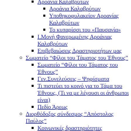
Αροάνια Καλαβρύτων
Αροάνια Καλαβρύτων
Υποθηκοφυλακείον Αροανίας
Καλαβρύτων
Το κυπαρίσσι του «Παυσανία»
Ι.Μονή Φανερωμένης Αροάνιας
Καλαβρύτων
Επιβεβαιώσεις Δραστηριοτήτων μας
Σωματείο “Φίλοι του Τάματος του Έθνους”
Σωματείο “Φίλοι του Τάματος του
Έθνους”
Γεν.Συνελεύσεις – Ψηφίσματα
Τι πιστεύει το κοινό για το Τάμα του
Έθνους, (Τι να με λέγουσι οι άνθρωποι
είναι)
Πεδίο Άρεως
Διορθόδοξος σύνδεσμος “Απόστολος
Παύλος”
Κοινωνικές δραστηριότητες