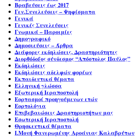
Βραβεύσεις έως 2017
Γεν.Συνελεύσεις – Ψηφίσματα
Γενικά
Γενικές Συνελεύσεις
Γνωμικά – Παροιμίες
Δημογραφικό
Δημοσιεύσεις – Άρθρα
Διάφορες εκδηλώσεις, Δραστηριότητες
Διορθόδοξος σύνδεσμος “Απόστολος Παύλος”
Εκδηλώσεις
Εκδηλώσεις αδελφών φορέων
Εκπαιδευτικά θέματα
Ελληνική γλώσσα
Εξωτερική Ιεραποστολή
Εορτασμοί προηγούμενων ετών
Εορτολόγια
Επιβεβαιώσεις Δραστηριοτήτων μας
Εσωτερική Ιεραποστολή
Θρησκευτικά θέματα
Ι.Μονή Φανερωμένης Αροάνιας Καλαβρύτων