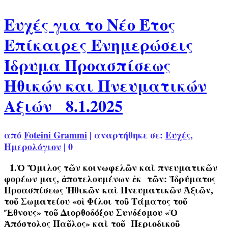
Ευχές για το Νέο Έτος
Επίκαιρες Ενημερώσεις
Ίδρυμα Προασπίσεως
Ηθικών και Πνευματικών
Αξιών 8.1.2025
από
Foteini Grammi
|
αναρτήθηκε σε:
Ευχές
,
Ημερολόγιον
|
0
1.Ὁ Ὅμιλος τῶν κοινωφελῶν καὶ πνευματικῶν
φορέων μας, ἀποτελουμένων ἐκ τῶν: Ἱδρύματος
Προασπίσεως Ἠθικῶν καὶ Πνευματικῶν Ἀξιῶν,
τοῦ Σωματείου «οἱ Φίλοι τοῦ Τάματος τοῦ
Ἔθνους» τοῦ Διορθοδόξου Συνδέσμου «Ὁ
Ἀπόστολος Παῦλος» καὶ τοῦ Περιοδικοῦ