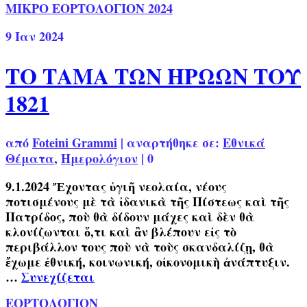
ΜΙΚΡΟ ΕΟΡΤΟΛΟΓΙΟΝ 2024
9
Ιαν 2024
ΤΟ ΤΑΜΑ ΤΩΝ ΗΡΩΩΝ ΤΟΥ
1821
από
Foteini Grammi
|
αναρτήθηκε σε:
Εθνικά
Θέματα
,
Ημερολόγιον
|
0
9.1.2024 Ἔχοντας ὑγιῆ νεολαία, νέους
ποτισμένους μὲ τὰ ἰδανικὰ τῆς Πίστεως καὶ τῆς
Πατρίδος, ποὺ θὰ δίδουν μάχες καὶ δὲν θὰ
κλονίζωνται ὅ,τι καὶ ἂν βλέπουν εἰς τὸ
περιβάλλον τους ποὺ νὰ τοὺς σκανδαλίζῃ, θὰ
ἔχωμε ἐθνική, κοινωνική, οἰκονομικὴ ἀνάπτυξιν.
…
Συνεχίζεται
ΕΟΡΤΟΛΟΓΙΟΝ