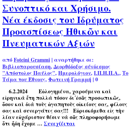
Συνοπτικό και Χρήσιμο.
Νέα έκδοσις του Ιδρύματος
Προασπίσεως Ηθικῶν και
Πνευματικών Αξιών
από
Foteini Grammi
|
αναρτήθηκε σε:
Βιβλιοπαρουσίαση
,
Διορθόδοξος σύνδεσμος
"Απόστολος Παύλος"
,
Ημερολόγιον
,
Ι.Π.Η.Π.Α.
,
Το
Τάμα του Έθνους
,
Φωτεινή Γραμμή
|
0
6.2.2024 Εὐλογημένα, χαρούμενα καὶ
εἰρηνικὰ ἔτη πολλὰ τόσον δι΄ἐσᾶς προσωπικῶς,
ὅσον καὶ διὰ τοὺς ἀγαπητοὺς οἰκείους σας, φίλους
σας καὶ συνεργάτες σας!!! Εὑρισκόμεθα εἰς τὴν
λίαν εὐχάριστον θέσιν νὰ σᾶς πληροφορήσωμε
ὅτι ἤδη ἔχομε …
Συνεχίζεται