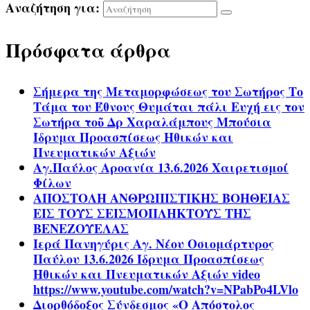
Αναζήτηση για:
Πρόσφατα άρθρα
Σήμερα της Μεταμορφώσεως του Σωτήρος Το
Τάμα του Έθνους Θυμάται πάλι Ευχή εις τον
Σωτήρα τοῦ Δρ Χαραλάμπους Μπούσια
Ίδρυμα Προασπίσεως Ηθικών και
Πνευματικών Αξιών
Αγ.Παύλος Αροανία 13.6.2026 Χαιρετισμοί
Φίλων
ΑΠΟΣΤΟΛΗ ΑΝΘΡΩΠΙΣΤΙΚΗΣ ΒΟΗΘΕΙΑΣ
ΕΙΣ ΤΟΥΣ ΣΕΙΣΜΟΠΛΗΚΤΟΥΣ ΤΗΣ
ΒΕΝΕΖΟΥΕΛΑΣ
Ιερά Πανηγύρις Αγ. Νέου Οσιομάρτυρος
Παύλου 13.6.2026 Ίδρυμα Προασπίσεως
Ηθικών και Πνευματικών Αξιών video
https://www.youtube.com/watch?v=NPabPo4LVlo
Διορθόδοξος Σύνδεσμος «Ο Απόστολος