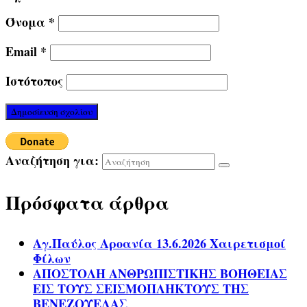
Όνομα
*
Email
*
Ιστότοπος
Αναζήτηση για:
Πρόσφατα άρθρα
Αγ.Παύλος Αροανία 13.6.2026 Χαιρετισμοί
Φίλων
ΑΠΟΣΤΟΛΗ ΑΝΘΡΩΠΙΣΤΙΚΗΣ ΒΟΗΘΕΙΑΣ
ΕΙΣ ΤΟΥΣ ΣΕΙΣΜΟΠΛΗΚΤΟΥΣ ΤΗΣ
ΒΕΝΕΖΟΥΕΛΑΣ