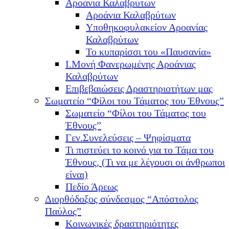
Αροάνια Καλαβρύτων
Αροάνια Καλαβρύτων
Υποθηκοφυλακείον Αροανίας
Καλαβρύτων
Το κυπαρίσσι του «Παυσανία»
Ι.Μονή Φανερωμένης Αροάνιας
Καλαβρύτων
Επιβεβαιώσεις Δραστηριοτήτων μας
Σωματείο “Φίλοι του Τάματος του Έθνους”
Σωματείο “Φίλοι του Τάματος του
Έθνους”
Γεν.Συνελεύσεις – Ψηφίσματα
Τι πιστεύει το κοινό για το Τάμα του
Έθνους, (Τι να με λέγουσι οι άνθρωποι
είναι)
Πεδίο Άρεως
Διορθόδοξος σύνδεσμος “Απόστολος
Παύλος”
Κοινωνικές δραστηριότητες