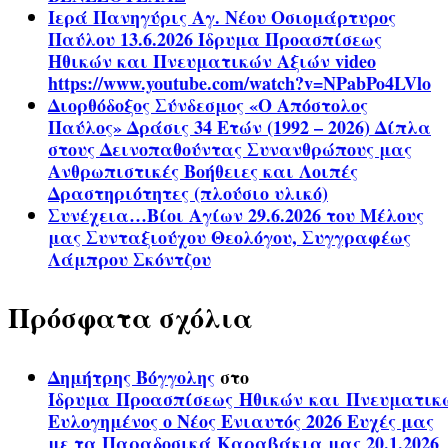
Ιερά Πανηγύρις Αγ. Νέου Οσιομάρτυρος
Παύλου 13.6.2026 Ίδρυμα Προασπίσεως
Ηθικών και Πνευματικών Αξιών video
https://www.youtube.com/watch?v=NPabPo4LVlo
Διορθόδοξος Σύνδεσμος «Ο Απόστολος
Παύλος» Δράσις 34 Ετών (1992 – 2026) Δίπλα
στους Δεινοπαθούντας Συνανθρώπους μας
Ανθρωπιστικές Βοήθειες και Λοιπές
Δραστηριότητες (πλούσιο υλικό)
Συνέχεια…Βίοι Αγίων 29.6.2026 του Μέλους
μας Συνταξιούχου Θεολόγου, Συγγραφέως
Λάμπρου Σκόντζου
Πρόσφατα σχόλια
Δημήτρης Βόγγολης
στο
Ίδρυμα Προασπίσεως Ηθικών και Πνευματικ
Ευλογημένος ο Νέος Ενιαυτός 2026 Ευχές μας
με τα Παραδοσικά Καραβάκια μας 20.1.2026