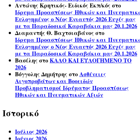
Αντώνης Κρητικός- Ειδικός Εκπ/κός
στο
Ίδρυμα Προασπίσεως Ηθικών και Πνευματικ
Ευλογημένος ο Νέος Ενιαυτός 2026 Ευχές μας
με τα Παραδοσικά Καραβάκια μας 20.1.2026
Διαμαντής Θ. Βαχτσιαβάνος
στο
Ίδρυμα Προασπίσεως Ηθικών και Πνευματικ
Ευλογημένος ο Νέος Ενιαυτός 2026 Ευχές μας
με τα Παραδοσικά Καραβάκια μας 20.1.2026
Βασίλης
στο
ΚΑΛΟ ΚΑΙ ΕΥΛΟΓΗΜΕΝΟ ΤΟ
2026
Βόγγολης Δημήτρης
στο
Ασθένειες
Αιγοπροβάτων και Βοοειδών
Προβληματισμοί Ιδρύματος Προασπίσεως
Ηθικών και Πνευματικών Αξιών
Ιστορικό
Ιούλιος 2026
Ιούνιος 2026