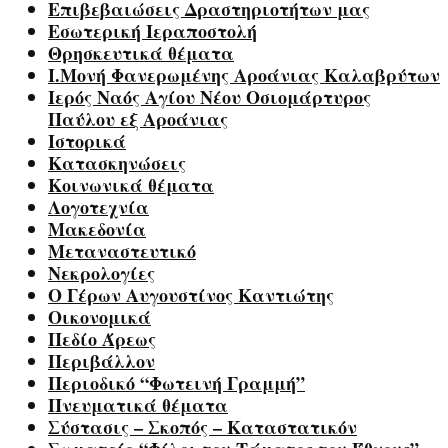
Επιβεβαιώσεις Δραστηριοτήτων μας
Εσωτερική Ιεραποστολή
Θρησκευτικά θέματα
Ι.Μονή Φανερωμένης Αροάνιας Καλαβρύτων
Ιερός Ναός Αγίου Νέου Οσιομάρτυρος
Παύλου εξ Αροάνιας
Ιστορικά
Κατασκηνώσεις
Κοινωνικά θέματα
Λογοτεχνία
Μακεδονία
Μεταναστευτικό
Νεκρολογίες
Ο Γέρων Αυγουστίνος Καντιώτης
Οικονομικά
Πεδίο Άρεως
Περιβάλλον
Περιοδικό “Φωτεινή Γραμμή”
Πνευματικά θέματα
Σύστασις – Σκοπός – Καταστατικόν