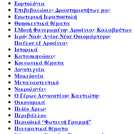
Εορτολόγια
Επιβεβαιώσεις Δραστηριοτήτων μας
Εσωτερική Ιεραποστολή
Θρησκευτικά θέματα
Ι.Μονή Φανερωμένης Αροάνιας Καλαβρύτων
Ιερός Ναός Αγίου Νέου Οσιομάρτυρος
Παύλου εξ Αροάνιας
Ιστορικά
Κατασκηνώσεις
Κοινωνικά θέματα
Λογοτεχνία
Μακεδονία
Μεταναστευτικό
Νεκρολογίες
Ο Γέρων Αυγουστίνος Καντιώτης
Οικονομικά
Πεδίο Άρεως
Περιβάλλον
Περιοδικό “Φωτεινή Γραμμή”
Πνευματικά θέματα