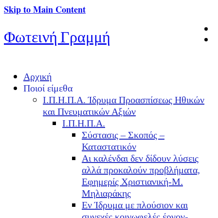
Skip to Main Content
Φωτεινή Γραμμή
Αρχική
Ποιοί είμεθα
Ι.Π.Η.Π.Α. Ίδρυμα Προασπίσεως Ηθικών
και Πνευματικών Αξιών
Ι.Π.Η.Π.Α.
Σύστασις – Σκοπός –
Καταστατικόν
Αι καλένδαι δεν δίδουν λύσεις
αλλά προκαλούν προβλήματα,
Εφημερίς Χριστιανική-Μ.
Μηλιαράκης
Εν Ίδρυμα με πλούσιον και
συνεχές κοινωφελές έργον-