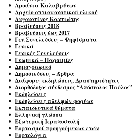
Αροάνια Καλαβρύτων
Αρχείο οπτιακουστικού υλικού
Αυγουστίνος Καντιώτης
Βραβεύσεις 2018
Βραβεύσεις έως 2017
Γεν.Συνελεύσεις – Ψηφίσματα
Γενικά
Γενικές Συνελεύσεις
Γνωμικά – Παροιμίες
Δημογραφικό
Δημοσιεύσεις – Άρθρα
Διάφορες εκδηλώσεις, Δραστηριότητες
Διορθόδοξος σύνδεσμος “Απόστολος Παύλος”
Εκδηλώσεις
Εκδηλώσεις αδελφών φορέων
Εκπαιδευτικά θέματα
Ελληνική γλώσσα
Εξωτερική Ιεραποστολή
Εορτασμοί προηγούμενων ετών
Εορτολόγια