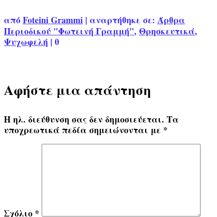
από
Foteini Grammi
|
αναρτήθηκε σε:
Άρθρα
Περιοδικού "Φωτεινή Γραμμή"
,
Θρησκευτικά
,
Ψυχωφελή
|
0
Αφήστε μια απάντηση
Η ηλ. διεύθυνση σας δεν δημοσιεύεται.
Τα
υποχρεωτικά πεδία σημειώνονται με
*
Σχόλιο
*