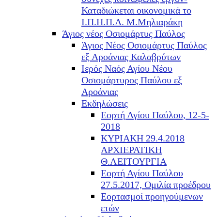
Καταδιώκεται οικονομικά το
Ι.Π.Η.Π.Α. Μ.Μηλιαράκη
Άγιος νέος Οσιομάρτυς Παύλος
Άγιος Νέος Οσιομάρτυς Παύλος
εξ Αροάνιας Καλαβρύτων
Ιερός Ναός Αγίου Νέου
Οσιομάρτυρος Παύλου εξ
Αροάνιας
Εκδηλώσεις
Εορτή Αγίου Παύλου, 12-5-
2018
ΚΥΡΙΑΚΗ 29.4.2018
ΑΡΧΙΕΡΑΤΙΚΗ
Θ.ΛΕΙΤΟΥΡΓΙΑ
Εορτή Αγίου Παύλου
27.5.2017, Ομιλία προέδρου
Εορτασμοί προηγούμενων
ετών