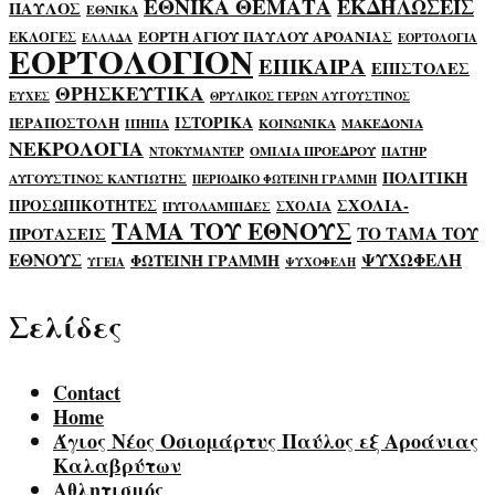
ΕΘΝΙΚΑ ΘΕΜΑΤΑ
ΕΚΔΗΛΩΣΕΙΣ
ΠΑΥΛΟΣ
ΕΘΝΙΚΑ
ΕΟΡΤΗ ΑΓΙΟΥ ΠΑΥΛΟΥ ΑΡΟΑΝΙΑΣ
ΕΚΛΟΓΕΣ
ΕΛΛΑΔΑ
ΕΟΡΤΟΛΟΓΙΑ
ΕΟΡΤΟΛΟΓΙΟΝ
ΕΠΙΚΑΙΡΑ
ΕΠΙΣΤΟΛΕΣ
ΘΡΗΣΚΕΥΤΙΚΑ
ΕΥΧΕΣ
ΘΡΥΛΙΚΟΣ ΓΕΡΩΝ ΑΥΓΟΥΣΤΙΝΟΣ
ΙΣΤΟΡΙΚΑ
ΙΕΡΑΠΟΣΤΟΛΗ
ΙΠΗΠΑ
ΚΟΙΝΩΝΙΚΑ
ΜΑΚΕΔΟΝΙΑ
ΝΕΚΡΟΛΟΓΙΑ
ΟΜΙΛΙΑ ΠΡΟΕΔΡΟΥ
ΠΑΤΗΡ
ΝΤΟΚΥΜΑΝΤΕΡ
ΠΟΛΙΤΙΚΗ
ΑΥΓΟΥΣΤΙΝΟΣ ΚΑΝΤΙΩΤΗΣ
ΠΕΡΙΟΔΙΚΟ ΦΩΤΕΙΝΗ ΓΡΑΜΜΗ
ΣΧΟΛΙΑ-
ΠΡΟΣΩΠΙΚΟΤΗΤΕΣ
ΣΧΟΛΙΑ
ΠΥΓΟΛΑΜΠΙΔΕΣ
ΤΑΜΑ ΤΟΥ ΕΘΝΟΥΣ
ΤΟ ΤΑΜΑ ΤΟΥ
ΠΡΟΤΑΣΕΙΣ
ΕΘΝΟΥΣ
ΨΥΧΩΦΕΛΗ
ΦΩΤΕΙΝΗ ΓΡΑΜΜΗ
ΥΓΕΙΑ
ΨΥΧΟΦΕΛΗ
Σελίδες
Contact
Home
Άγιος Νέος Οσιομάρτυς Παύλος εξ Αροάνιας
Καλαβρύτων
Αθλητισμός