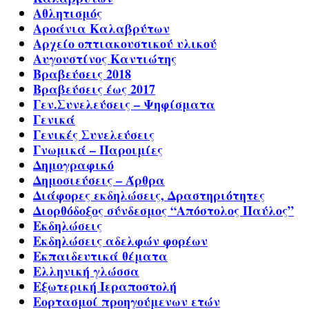
Αθλητισμός
Αροάνια Καλαβρύτων
Αρχείο οπτιακουστικού υλικού
Αυγουστίνος Καντιώτης
Βραβεύσεις 2018
Βραβεύσεις έως 2017
Γεν.Συνελεύσεις – Ψηφίσματα
Γενικά
Γενικές Συνελεύσεις
Γνωμικά – Παροιμίες
Δημογραφικό
Δημοσιεύσεις – Άρθρα
Διάφορες εκδηλώσεις, Δραστηριότητες
Διορθόδοξος σύνδεσμος “Απόστολος Παύλος”
Εκδηλώσεις
Εκδηλώσεις αδελφών φορέων
Εκπαιδευτικά θέματα
Ελληνική γλώσσα
Εξωτερική Ιεραποστολή
Εορτασμοί προηγούμενων ετών