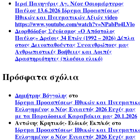
Ιερά Πανηγύρις Αγ. Νέου Οσιομάρτυρος
Παύλου 13.6.2026 Ίδρυμα Προασπίσεως
Ηθικών και Πνευματικών Αξιών video
https://www.youtube.com/watch?v=NPabPo4LVlo
Διορθόδοξος Σύνδεσμος «Ο Απόστολος
Παύλος» Δράσις 34 Ετών (1992 – 2026) Δίπλα
στους Δεινοπαθούντας Συνανθρώπους μας
Ανθρωπιστικές Βοήθειες και Λοιπές
Δραστηριότητες (πλούσιο υλικό)
Πρόσφατα σχόλια
Δημήτρης Βόγγολης
στο
Ίδρυμα Προασπίσεως Ηθικών και Πνευματικ
Ευλογημένος ο Νέος Ενιαυτός 2026 Ευχές μας
με τα Παραδοσικά Καραβάκια μας 20.1.2026
Αντώνης Κρητικός- Ειδικός Εκπ/κός
στο
Ίδρυμα Προασπίσεως Ηθικών και Πνευματικ
Ευλογημένος ο Νέος Ενιαυτός 2026 Ευχές μας