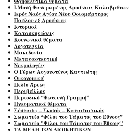
Θρησκευτικά θέματα
Ι.Μονή Φανερωμένης Αροάνιας Καλαβρύτων
Ιερός Ναός Αγίου Νέου Οσιομάρτυρος
Παύλου εξ Αροάνιας
Ιστορικά
Κατασκηνώσεις
Κοινωνικά θέματα
Λογοτεχνία
Μακεδονία
Μεταναστευτικό
Νεκρολογίες
Ο Γέρων Αυγουστίνος Καντιώτης
Οικονομικά
Πεδίο Άρεως
Περιβάλλον
Περιοδικό “Φωτεινή Γραμμή”
Πνευματικά θέματα
Σύστασις – Σκοπός – Καταστατικόν
Σωματείο “Φίλοι του Τάματος του Έθνους”
Σωματείο "Φίλοι του Τάματος του Έθνους"
ΤΑ ΜΕΛΗ ΤΩΝ ΔΙΟΙΚΗΤΙΚΩΝ