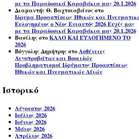
με τα Παραδοσικά Καραβάκια μας 20.1.2026
Διαμαντής Θ. Βαχτσιαβάνος
στο
Ίδρυμα Προασπίσεως Ηθικών και Πνευματικ
Ευλογημένος ο Νέος Ενιαυτός 2026 Ευχές μας
με τα Παραδοσικά Καραβάκια μας 20.1.2026
Βασίλης
στο
ΚΑΛΟ ΚΑΙ ΕΥΛΟΓΗΜΕΝΟ ΤΟ
2026
Βόγγολης Δημήτρης
στο
Ασθένειες
Αιγοπροβάτων και Βοοειδών
Προβληματισμοί Ιδρύματος Προασπίσεως
Ηθικών και Πνευματικών Αξιών
Ιστορικό
Αύγουστος 2026
Ιούλιος 2026
Ιούνιος 2026
Μάιος 2026
Απρίλιος 2026