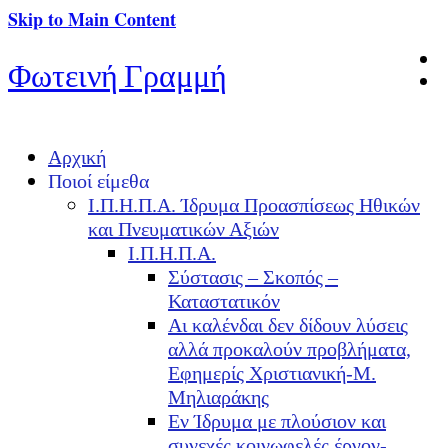
Skip to Main Content
Φωτεινή Γραμμή
Αρχική
Ποιοί είμεθα
Ι.Π.Η.Π.Α. Ίδρυμα Προασπίσεως Ηθικών
και Πνευματικών Αξιών
Ι.Π.Η.Π.Α.
Σύστασις – Σκοπός –
Καταστατικόν
Αι καλένδαι δεν δίδουν λύσεις
αλλά προκαλούν προβλήματα,
Εφημερίς Χριστιανική-Μ.
Μηλιαράκης
Εν Ίδρυμα με πλούσιον και
συνεχές κοινωφελές έργον-