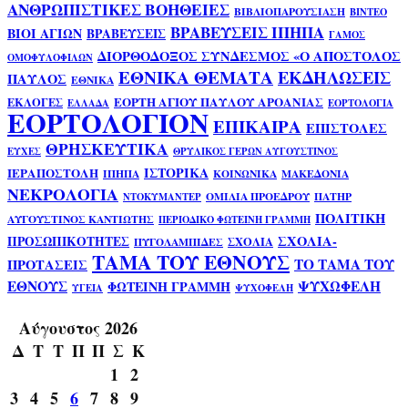
ΑΝΘΡΩΠΙΣΤΙΚΕΣ ΒΟΗΘΕΙΕΣ
ΒΙΒΛΙΟΠΑΡΟΥΣΙΑΣΗ
ΒΙΝΤΕΟ
ΒΡΑΒΕΥΣΕΙΣ ΙΠΗΠΑ
ΒΙΟΙ ΑΓΙΩΝ
ΒΡΑΒΕΥΣΕΙΣ
ΓΑΜΟΣ
ΔΙΟΡΘΟΔΟΞΟΣ ΣΥΝΔΕΣΜΟΣ «Ο ΑΠΟΣΤΟΛΟΣ
ΟΜΟΦΥΛΟΦΙΛΩΝ
ΕΘΝΙΚΑ ΘΕΜΑΤΑ
ΕΚΔΗΛΩΣΕΙΣ
ΠΑΥΛΟΣ
ΕΘΝΙΚΑ
ΕΟΡΤΗ ΑΓΙΟΥ ΠΑΥΛΟΥ ΑΡΟΑΝΙΑΣ
ΕΚΛΟΓΕΣ
ΕΛΛΑΔΑ
ΕΟΡΤΟΛΟΓΙΑ
ΕΟΡΤΟΛΟΓΙΟΝ
ΕΠΙΚΑΙΡΑ
ΕΠΙΣΤΟΛΕΣ
ΘΡΗΣΚΕΥΤΙΚΑ
ΕΥΧΕΣ
ΘΡΥΛΙΚΟΣ ΓΕΡΩΝ ΑΥΓΟΥΣΤΙΝΟΣ
ΙΣΤΟΡΙΚΑ
ΙΕΡΑΠΟΣΤΟΛΗ
ΙΠΗΠΑ
ΚΟΙΝΩΝΙΚΑ
ΜΑΚΕΔΟΝΙΑ
ΝΕΚΡΟΛΟΓΙΑ
ΟΜΙΛΙΑ ΠΡΟΕΔΡΟΥ
ΠΑΤΗΡ
ΝΤΟΚΥΜΑΝΤΕΡ
ΠΟΛΙΤΙΚΗ
ΑΥΓΟΥΣΤΙΝΟΣ ΚΑΝΤΙΩΤΗΣ
ΠΕΡΙΟΔΙΚΟ ΦΩΤΕΙΝΗ ΓΡΑΜΜΗ
ΣΧΟΛΙΑ-
ΠΡΟΣΩΠΙΚΟΤΗΤΕΣ
ΣΧΟΛΙΑ
ΠΥΓΟΛΑΜΠΙΔΕΣ
ΤΑΜΑ ΤΟΥ ΕΘΝΟΥΣ
ΤΟ ΤΑΜΑ ΤΟΥ
ΠΡΟΤΑΣΕΙΣ
ΕΘΝΟΥΣ
ΨΥΧΩΦΕΛΗ
ΦΩΤΕΙΝΗ ΓΡΑΜΜΗ
ΥΓΕΙΑ
ΨΥΧΟΦΕΛΗ
Αύγουστος 2026
Δ
Τ
Τ
Π
Π
Σ
Κ
1
2
3
4
5
6
7
8
9