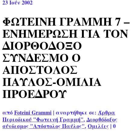
23
Ιούν 2002
ΦΩΤΕΙΝΗ ΓΡΑΜΜΗ 7 –
ΕΝΗΜΕΡΩΣΗ ΓΙΑ ΤΟΝ
ΔΙΟΡΘΟΔΟΞΟ
ΣΥΝΔΕΣΜΟ Ο
ΑΠΟΣΤΟΛΟΣ
ΠΑΥΛΟΣ-ΟΜΙΛΙΑ
ΠΡΟΕΔΡΟΥ
από
Foteini Grammi
|
αναρτήθηκε σε:
Άρθρα
Περιοδικού "Φωτεινή Γραμμή"
,
Διορθόδοξος
σύνδεσμος "Απόστολος Παύλος"
,
Ομιλίες
|
0