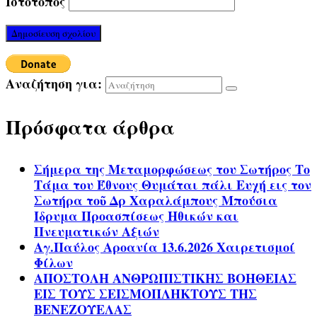
Ιστότοπος
Αναζήτηση για:
Πρόσφατα άρθρα
Σήμερα της Μεταμορφώσεως του Σωτήρος Το
Τάμα του Έθνους Θυμάται πάλι Ευχή εις τον
Σωτήρα τοῦ Δρ Χαραλάμπους Μπούσια
Ίδρυμα Προασπίσεως Ηθικών και
Πνευματικών Αξιών
Αγ.Παύλος Αροανία 13.6.2026 Χαιρετισμοί
Φίλων
ΑΠΟΣΤΟΛΗ ΑΝΘΡΩΠΙΣΤΙΚΗΣ ΒΟΗΘΕΙΑΣ
ΕΙΣ ΤΟΥΣ ΣΕΙΣΜΟΠΛΗΚΤΟΥΣ ΤΗΣ
ΒΕΝΕΖΟΥΕΛΑΣ