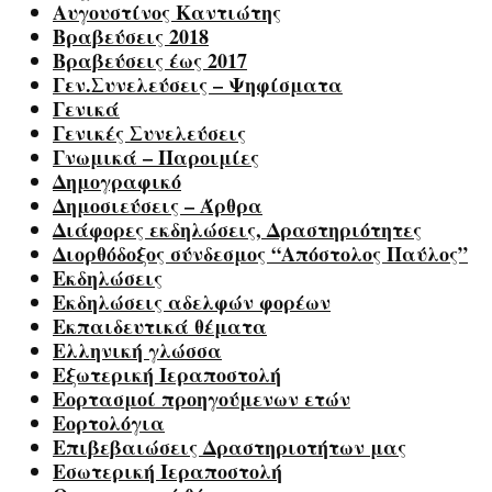
Αυγουστίνος Καντιώτης
Βραβεύσεις 2018
Βραβεύσεις έως 2017
Γεν.Συνελεύσεις – Ψηφίσματα
Γενικά
Γενικές Συνελεύσεις
Γνωμικά – Παροιμίες
Δημογραφικό
Δημοσιεύσεις – Άρθρα
Διάφορες εκδηλώσεις, Δραστηριότητες
Διορθόδοξος σύνδεσμος “Απόστολος Παύλος”
Εκδηλώσεις
Εκδηλώσεις αδελφών φορέων
Εκπαιδευτικά θέματα
Ελληνική γλώσσα
Εξωτερική Ιεραποστολή
Εορτασμοί προηγούμενων ετών
Εορτολόγια
Επιβεβαιώσεις Δραστηριοτήτων μας
Εσωτερική Ιεραποστολή