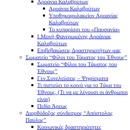
Αροάνια Καλαβρύτων
Αροάνια Καλαβρύτων
Υποθηκοφυλακείον Αροανίας
Καλαβρύτων
Το κυπαρίσσι του «Παυσανία»
Ι.Μονή Φανερωμένης Αροάνιας
Καλαβρύτων
Επιβεβαιώσεις Δραστηριοτήτων μας
Σωματείο “Φίλοι του Τάματος του Έθνους”
Σωματείο “Φίλοι του Τάματος του
Έθνους”
Γεν.Συνελεύσεις – Ψηφίσματα
Τι πιστεύει το κοινό για το Τάμα του
Έθνους, (Τι να με λέγουσι οι άνθρωποι
είναι)
Πεδίο Άρεως
Διορθόδοξος σύνδεσμος “Απόστολος
Παύλος”
Κοινωνικές δραστηριότητες