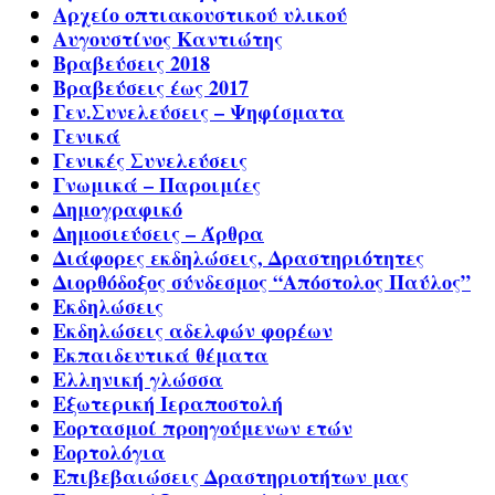
Αρχείο οπτιακουστικού υλικού
Αυγουστίνος Καντιώτης
Βραβεύσεις 2018
Βραβεύσεις έως 2017
Γεν.Συνελεύσεις – Ψηφίσματα
Γενικά
Γενικές Συνελεύσεις
Γνωμικά – Παροιμίες
Δημογραφικό
Δημοσιεύσεις – Άρθρα
Διάφορες εκδηλώσεις, Δραστηριότητες
Διορθόδοξος σύνδεσμος “Απόστολος Παύλος”
Εκδηλώσεις
Εκδηλώσεις αδελφών φορέων
Εκπαιδευτικά θέματα
Ελληνική γλώσσα
Εξωτερική Ιεραποστολή
Εορτασμοί προηγούμενων ετών
Εορτολόγια
Επιβεβαιώσεις Δραστηριοτήτων μας