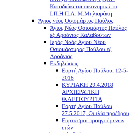
Καταδιώκεται οικονομικά το
Ι.Π.Η.Π.Α. Μ.Μηλιαράκη
Άγιος νέος Οσιομάρτυς Παύλος
Άγιος Νέος Οσιομάρτυς Παύλος
εξ Αροάνιας Καλαβρύτων
Ιερός Ναός Αγίου Νέου
Οσιομάρτυρος Παύλου εξ
Αροάνιας
Εκδηλώσεις
Εορτή Αγίου Παύλου, 12-5-
2018
ΚΥΡΙΑΚΗ 29.4.2018
ΑΡΧΙΕΡΑΤΙΚΗ
Θ.ΛΕΙΤΟΥΡΓΙΑ
Εορτή Αγίου Παύλου
27.5.2017, Ομιλία προέδρου
Εορτασμοί προηγούμενων
ετών