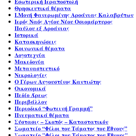
Εσωτερική Ιεραποστολή
Θρησκευτικά θέματα
Ι.Μονή Φανερωμένης Αροάνιας Καλαβρύτων
Ιερός Ναός Αγίου Νέου Οσιομάρτυρος
Παύλου εξ Αροάνιας
Ιστορικά
Κατασκηνώσεις
Κοινωνικά θέματα
Λογοτεχνία
Μακεδονία
Μεταναστευτικό
Νεκρολογίες
Ο Γέρων Αυγουστίνος Καντιώτης
Οικονομικά
Πεδίο Άρεως
Περιβάλλον
Περιοδικό “Φωτεινή Γραμμή”
Πνευματικά θέματα
Σύστασις – Σκοπός – Καταστατικόν
Σωματείο “Φίλοι του Τάματος του Έθνους”
Σωματείο "Φίλοι του Τάματος του Έθνους"