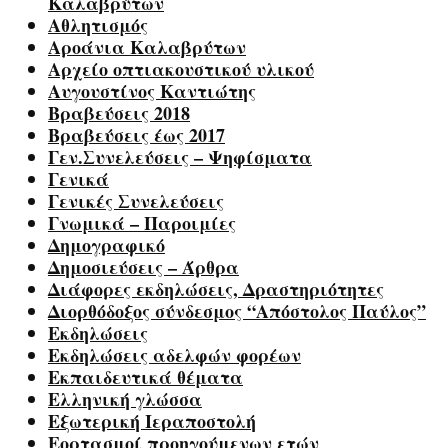
Καλαβρύτων
Αθλητισμός
Αροάνια Καλαβρύτων
Αρχείο οπτιακουστικού υλικού
Αυγουστίνος Καντιώτης
Βραβεύσεις 2018
Βραβεύσεις έως 2017
Γεν.Συνελεύσεις – Ψηφίσματα
Γενικά
Γενικές Συνελεύσεις
Γνωμικά – Παροιμίες
Δημογραφικό
Δημοσιεύσεις – Άρθρα
Διάφορες εκδηλώσεις, Δραστηριότητες
Διορθόδοξος σύνδεσμος “Απόστολος Παύλος”
Εκδηλώσεις
Εκδηλώσεις αδελφών φορέων
Εκπαιδευτικά θέματα
Ελληνική γλώσσα
Εξωτερική Ιεραποστολή
Εορτασμοί προηγούμενων ετών