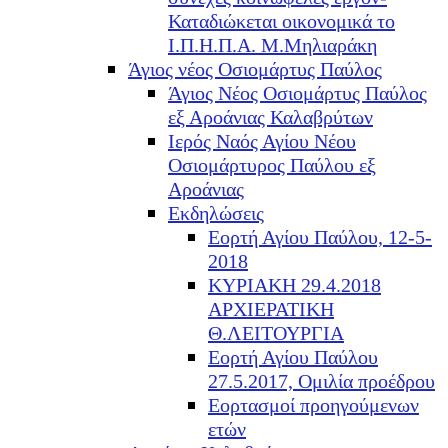
Καταδιώκεται οικονομικά το
Ι.Π.Η.Π.Α. Μ.Μηλιαράκη
Άγιος νέος Οσιομάρτυς Παύλος
Άγιος Νέος Οσιομάρτυς Παύλος
εξ Αροάνιας Καλαβρύτων
Ιερός Ναός Αγίου Νέου
Οσιομάρτυρος Παύλου εξ
Αροάνιας
Εκδηλώσεις
Εορτή Αγίου Παύλου, 12-5-
2018
ΚΥΡΙΑΚΗ 29.4.2018
ΑΡΧΙΕΡΑΤΙΚΗ
Θ.ΛΕΙΤΟΥΡΓΙΑ
Εορτή Αγίου Παύλου
27.5.2017, Ομιλία προέδρου
Εορτασμοί προηγούμενων
ετών