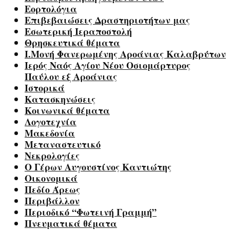
Εορτολόγια
Επιβεβαιώσεις Δραστηριοτήτων μας
Εσωτερική Ιεραποστολή
Θρησκευτικά θέματα
Ι.Μονή Φανερωμένης Αροάνιας Καλαβρύτων
Ιερός Ναός Αγίου Νέου Οσιομάρτυρος
Παύλου εξ Αροάνιας
Ιστορικά
Κατασκηνώσεις
Κοινωνικά θέματα
Λογοτεχνία
Μακεδονία
Μεταναστευτικό
Νεκρολογίες
Ο Γέρων Αυγουστίνος Καντιώτης
Οικονομικά
Πεδίο Άρεως
Περιβάλλον
Περιοδικό “Φωτεινή Γραμμή”
Πνευματικά θέματα