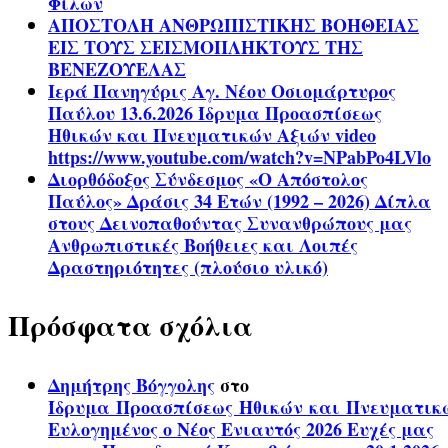
Φίλων
ΑΠΟΣΤΟΛΗ ΑΝΘΡΩΠΙΣΤΙΚΗΣ ΒΟΗΘΕΙΑΣ
ΕΙΣ ΤΟΥΣ ΣΕΙΣΜΟΠΛΗΚΤΟΥΣ ΤΗΣ
ΒΕΝΕΖΟΥΕΛΑΣ
Ιερά Πανηγύρις Αγ. Νέου Οσιομάρτυρος
Παύλου 13.6.2026 Ίδρυμα Προασπίσεως
Ηθικών και Πνευματικών Αξιών video
https://www.youtube.com/watch?v=NPabPo4LVlo
Διορθόδοξος Σύνδεσμος «Ο Απόστολος
Παύλος» Δράσις 34 Ετών (1992 – 2026) Δίπλα
στους Δεινοπαθούντας Συνανθρώπους μας
Ανθρωπιστικές Βοήθειες και Λοιπές
Δραστηριότητες (πλούσιο υλικό)
Πρόσφατα σχόλια
Δημήτρης Βόγγολης
στο
Ίδρυμα Προασπίσεως Ηθικών και Πνευματικ
Ευλογημένος ο Νέος Ενιαυτός 2026 Ευχές μας