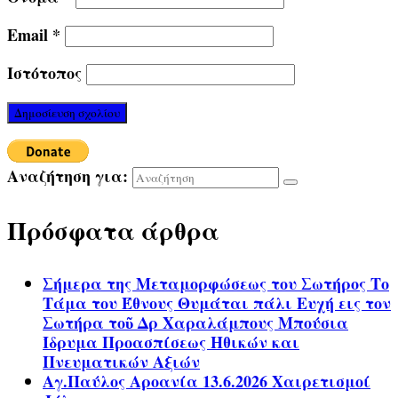
Email
*
Ιστότοπος
Αναζήτηση για:
Πρόσφατα άρθρα
Σήμερα της Μεταμορφώσεως του Σωτήρος Το
Τάμα του Έθνους Θυμάται πάλι Ευχή εις τον
Σωτήρα τοῦ Δρ Χαραλάμπους Μπούσια
Ίδρυμα Προασπίσεως Ηθικών και
Πνευματικών Αξιών
Αγ.Παύλος Αροανία 13.6.2026 Χαιρετισμοί