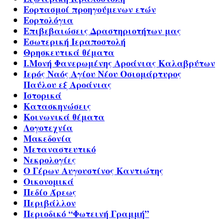
Εορτασμοί προηγούμενων ετών
Εορτολόγια
Επιβεβαιώσεις Δραστηριοτήτων μας
Εσωτερική Ιεραποστολή
Θρησκευτικά θέματα
Ι.Μονή Φανερωμένης Αροάνιας Καλαβρύτων
Ιερός Ναός Αγίου Νέου Οσιομάρτυρος
Παύλου εξ Αροάνιας
Ιστορικά
Κατασκηνώσεις
Κοινωνικά θέματα
Λογοτεχνία
Μακεδονία
Μεταναστευτικό
Νεκρολογίες
Ο Γέρων Αυγουστίνος Καντιώτης
Οικονομικά
Πεδίο Άρεως
Περιβάλλον
Περιοδικό “Φωτεινή Γραμμή”