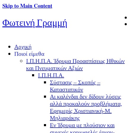
Skip to Main Content
Φωτεινή Γραμμή
Αρχική
Ποιοί είμεθα
Ι.Π.Η.Π.Α. Ίδρυμα Προασπίσεως Ηθικών
και Πνευματικών Αξιών
Ι.Π.Η.Π.Α.
Σύστασις – Σκοπός –
Καταστατικόν
Αι καλένδαι δεν δίδουν λύσεις
αλλά προκαλούν προβλήματα,
Εφημερίς Χριστιανική-Μ.
Μηλιαράκης
Εν Ίδρυμα με πλούσιον και
συνεχές κοινωφελές έργον-