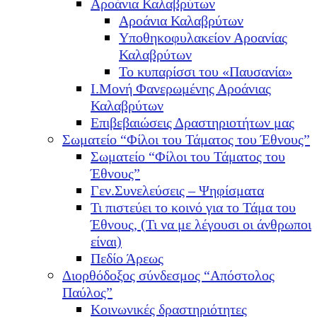
Αροάνια Καλαβρύτων
Αροάνια Καλαβρύτων
Υποθηκοφυλακείον Αροανίας
Καλαβρύτων
Το κυπαρίσσι του «Παυσανία»
Ι.Μονή Φανερωμένης Αροάνιας
Καλαβρύτων
Επιβεβαιώσεις Δραστηριοτήτων μας
Σωματείο “Φίλοι του Τάματος του Έθνους”
Σωματείο “Φίλοι του Τάματος του
Έθνους”
Γεν.Συνελεύσεις – Ψηφίσματα
Τι πιστεύει το κοινό για το Τάμα του
Έθνους, (Τι να με λέγουσι οι άνθρωποι
είναι)
Πεδίο Άρεως
Διορθόδοξος σύνδεσμος “Απόστολος
Παύλος”
Κοινωνικές δραστηριότητες