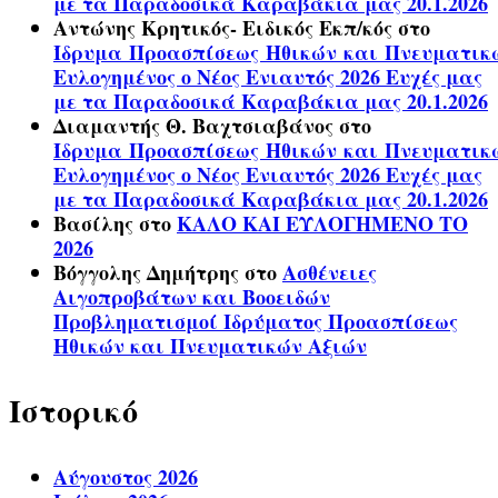
με τα Παραδοσικά Καραβάκια μας 20.1.2026
Αντώνης Κρητικός- Ειδικός Εκπ/κός
στο
Ίδρυμα Προασπίσεως Ηθικών και Πνευματικ
Ευλογημένος ο Νέος Ενιαυτός 2026 Ευχές μας
με τα Παραδοσικά Καραβάκια μας 20.1.2026
Διαμαντής Θ. Βαχτσιαβάνος
στο
Ίδρυμα Προασπίσεως Ηθικών και Πνευματικ
Ευλογημένος ο Νέος Ενιαυτός 2026 Ευχές μας
με τα Παραδοσικά Καραβάκια μας 20.1.2026
Βασίλης
στο
ΚΑΛΟ ΚΑΙ ΕΥΛΟΓΗΜΕΝΟ ΤΟ
2026
Βόγγολης Δημήτρης
στο
Ασθένειες
Αιγοπροβάτων και Βοοειδών
Προβληματισμοί Ιδρύματος Προασπίσεως
Ηθικών και Πνευματικών Αξιών
Ιστορικό
Αύγουστος 2026