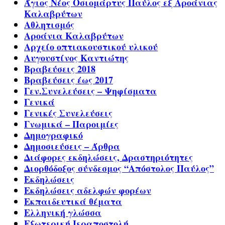
Άγιος Νέος Οσιομάρτυς Παύλος εξ Αροάνιας
Καλαβρύτων
Αθλητισμός
Αροάνια Καλαβρύτων
Αρχείο οπτιακουστικού υλικού
Αυγουστίνος Καντιώτης
Βραβεύσεις 2018
Βραβεύσεις έως 2017
Γεν.Συνελεύσεις – Ψηφίσματα
Γενικά
Γενικές Συνελεύσεις
Γνωμικά – Παροιμίες
Δημογραφικό
Δημοσιεύσεις – Άρθρα
Διάφορες εκδηλώσεις, Δραστηριότητες
Διορθόδοξος σύνδεσμος “Απόστολος Παύλος”
Εκδηλώσεις
Εκδηλώσεις αδελφών φορέων
Εκπαιδευτικά θέματα
Ελληνική γλώσσα
Εξωτερική Ιεραποστολή