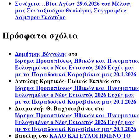
Συνέχεια…Βίοι Αγίων 29.6.2026 του Μέλους
μας Συνταξιούχου Θεολόγου, Συγγραφέως
Λάμπρου Σκόντζου
Πρόσφατα σχόλια
Δημήτρης Βόγγολης
στο
Ίδρυμα Προασπίσεως Ηθικών και Πνευματικ
Ευλογημένος ο Νέος Ενιαυτός 2026 Ευχές μας
με τα Παραδοσικά Καραβάκια μας 20.1.2026
Αντώνης Κρητικός- Ειδικός Εκπ/κός
στο
Ίδρυμα Προασπίσεως Ηθικών και Πνευματικ
Ευλογημένος ο Νέος Ενιαυτός 2026 Ευχές μας
με τα Παραδοσικά Καραβάκια μας 20.1.2026
Διαμαντής Θ. Βαχτσιαβάνος
στο
Ίδρυμα Προασπίσεως Ηθικών και Πνευματικ
Ευλογημένος ο Νέος Ενιαυτός 2026 Ευχές μας
με τα Παραδοσικά Καραβάκια μας 20.1.2026
Βασίλης
στο
ΚΑΛΟ ΚΑΙ ΕΥΛΟΓΗΜΕΝΟ ΤΟ