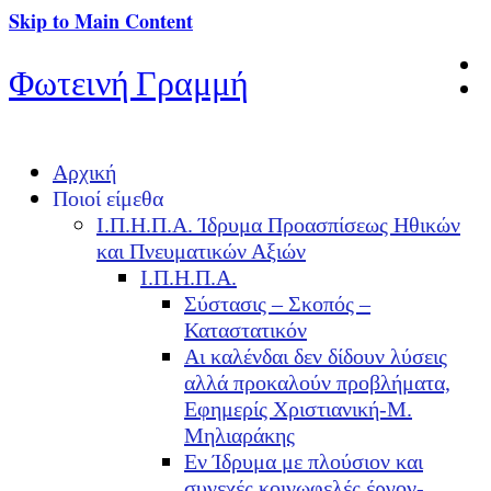
Skip to Main Content
Φωτεινή Γραμμή
Αρχική
Ποιοί είμεθα
Ι.Π.Η.Π.Α. Ίδρυμα Προασπίσεως Ηθικών
και Πνευματικών Αξιών
Ι.Π.Η.Π.Α.
Σύστασις – Σκοπός –
Καταστατικόν
Αι καλένδαι δεν δίδουν λύσεις
αλλά προκαλούν προβλήματα,
Εφημερίς Χριστιανική-Μ.
Μηλιαράκης
Εν Ίδρυμα με πλούσιον και
συνεχές κοινωφελές έργον-