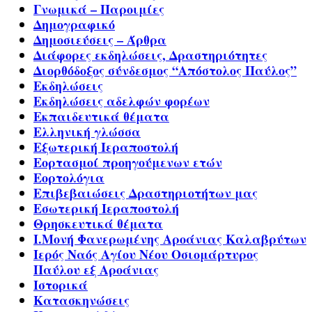
Γνωμικά – Παροιμίες
Δημογραφικό
Δημοσιεύσεις – Άρθρα
Διάφορες εκδηλώσεις, Δραστηριότητες
Διορθόδοξος σύνδεσμος “Απόστολος Παύλος”
Εκδηλώσεις
Εκδηλώσεις αδελφών φορέων
Εκπαιδευτικά θέματα
Ελληνική γλώσσα
Εξωτερική Ιεραποστολή
Εορτασμοί προηγούμενων ετών
Εορτολόγια
Επιβεβαιώσεις Δραστηριοτήτων μας
Εσωτερική Ιεραποστολή
Θρησκευτικά θέματα
Ι.Μονή Φανερωμένης Αροάνιας Καλαβρύτων
Ιερός Ναός Αγίου Νέου Οσιομάρτυρος
Παύλου εξ Αροάνιας
Ιστορικά
Κατασκηνώσεις