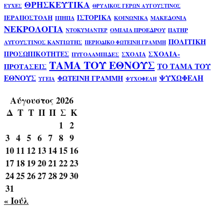
ΘΡΗΣΚΕΥΤΙΚΑ
ΕΥΧΕΣ
ΘΡΥΛΙΚΟΣ ΓΕΡΩΝ ΑΥΓΟΥΣΤΙΝΟΣ
ΙΣΤΟΡΙΚΑ
ΙΕΡΑΠΟΣΤΟΛΗ
ΙΠΗΠΑ
ΚΟΙΝΩΝΙΚΑ
ΜΑΚΕΔΟΝΙΑ
ΝΕΚΡΟΛΟΓΙΑ
ΟΜΙΛΙΑ ΠΡΟΕΔΡΟΥ
ΠΑΤΗΡ
ΝΤΟΚΥΜΑΝΤΕΡ
ΠΟΛΙΤΙΚΗ
ΑΥΓΟΥΣΤΙΝΟΣ ΚΑΝΤΙΩΤΗΣ
ΠΕΡΙΟΔΙΚΟ ΦΩΤΕΙΝΗ ΓΡΑΜΜΗ
ΣΧΟΛΙΑ-
ΠΡΟΣΩΠΙΚΟΤΗΤΕΣ
ΣΧΟΛΙΑ
ΠΥΓΟΛΑΜΠΙΔΕΣ
ΤΑΜΑ ΤΟΥ ΕΘΝΟΥΣ
ΤΟ ΤΑΜΑ ΤΟΥ
ΠΡΟΤΑΣΕΙΣ
ΕΘΝΟΥΣ
ΨΥΧΩΦΕΛΗ
ΦΩΤΕΙΝΗ ΓΡΑΜΜΗ
ΥΓΕΙΑ
ΨΥΧΟΦΕΛΗ
Αύγουστος 2026
Δ
Τ
Τ
Π
Π
Σ
Κ
1
2
3
4
5
6
7
8
9
10
11
12
13
14
15
16
17
18
19
20
21
22
23
24
25
26
27
28
29
30
31
« Ιούλ