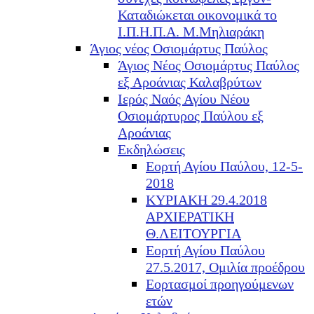
Καταδιώκεται οικονομικά το
Ι.Π.Η.Π.Α. Μ.Μηλιαράκη
Άγιος νέος Οσιομάρτυς Παύλος
Άγιος Νέος Οσιομάρτυς Παύλος
εξ Αροάνιας Καλαβρύτων
Ιερός Ναός Αγίου Νέου
Οσιομάρτυρος Παύλου εξ
Αροάνιας
Εκδηλώσεις
Εορτή Αγίου Παύλου, 12-5-
2018
ΚΥΡΙΑΚΗ 29.4.2018
ΑΡΧΙΕΡΑΤΙΚΗ
Θ.ΛΕΙΤΟΥΡΓΙΑ
Εορτή Αγίου Παύλου
27.5.2017, Ομιλία προέδρου
Εορτασμοί προηγούμενων
ετών