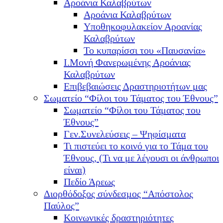
Αροάνια Καλαβρύτων
Αροάνια Καλαβρύτων
Υποθηκοφυλακείον Αροανίας
Καλαβρύτων
Το κυπαρίσσι του «Παυσανία»
Ι.Μονή Φανερωμένης Αροάνιας
Καλαβρύτων
Επιβεβαιώσεις Δραστηριοτήτων μας
Σωματείο “Φίλοι του Τάματος του Έθνους”
Σωματείο “Φίλοι του Τάματος του
Έθνους”
Γεν.Συνελεύσεις – Ψηφίσματα
Τι πιστεύει το κοινό για το Τάμα του
Έθνους, (Τι να με λέγουσι οι άνθρωποι
είναι)
Πεδίο Άρεως
Διορθόδοξος σύνδεσμος “Απόστολος
Παύλος”
Κοινωνικές δραστηριότητες