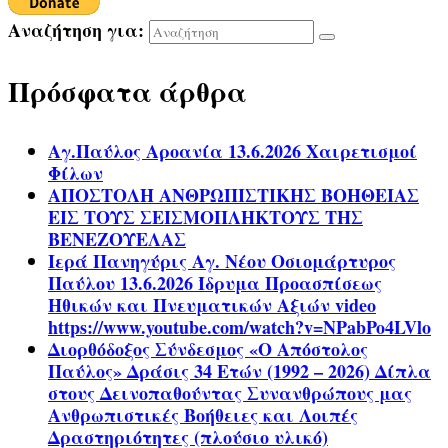
Αναζήτηση για:
Πρόσφατα άρθρα
Αγ.Παύλος Αροανία 13.6.2026 Χαιρετισμοί
Φίλων
ΑΠΟΣΤΟΛΗ ΑΝΘΡΩΠΙΣΤΙΚΗΣ ΒΟΗΘΕΙΑΣ
ΕΙΣ ΤΟΥΣ ΣΕΙΣΜΟΠΛΗΚΤΟΥΣ ΤΗΣ
ΒΕΝΕΖΟΥΕΛΑΣ
Ιερά Πανηγύρις Αγ. Νέου Οσιομάρτυρος
Παύλου 13.6.2026 Ίδρυμα Προασπίσεως
Ηθικών και Πνευματικών Αξιών video
https://www.youtube.com/watch?v=NPabPo4LVlo
Διορθόδοξος Σύνδεσμος «Ο Απόστολος
Παύλος» Δράσις 34 Ετών (1992 – 2026) Δίπλα
στους Δεινοπαθούντας Συνανθρώπους μας
Ανθρωπιστικές Βοήθειες και Λοιπές
Δραστηριότητες (πλούσιο υλικό)