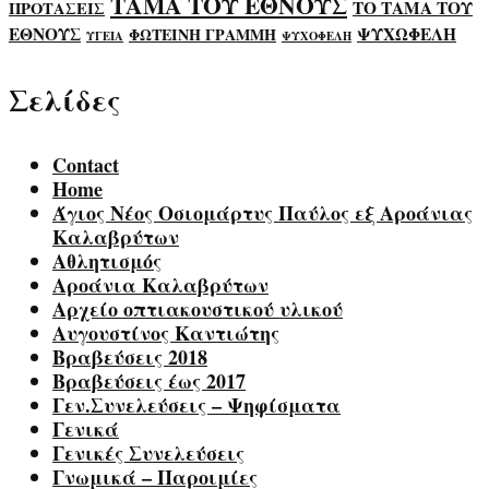
ΤΑΜΑ ΤΟΥ ΕΘΝΟΥΣ
ΤΟ ΤΑΜΑ ΤΟΥ
ΠΡΟΤΑΣΕΙΣ
ΕΘΝΟΥΣ
ΨΥΧΩΦΕΛΗ
ΦΩΤΕΙΝΗ ΓΡΑΜΜΗ
ΥΓΕΙΑ
ΨΥΧΟΦΕΛΗ
Σελίδες
Contact
Home
Άγιος Νέος Οσιομάρτυς Παύλος εξ Αροάνιας
Καλαβρύτων
Αθλητισμός
Αροάνια Καλαβρύτων
Αρχείο οπτιακουστικού υλικού
Αυγουστίνος Καντιώτης
Βραβεύσεις 2018
Βραβεύσεις έως 2017
Γεν.Συνελεύσεις – Ψηφίσματα
Γενικά
Γενικές Συνελεύσεις
Γνωμικά – Παροιμίες