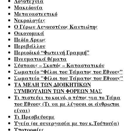
Λογοτεχνία
Μακεδονία
Μεταναστευτικό
Νεκρολογίες
Ο Γέρων Αυγουστίνος Καντιώτης
Οικονομικά
Πεδίο Άρεως
Περιβάλλον
Περιοδικό “Φωτεινή Γραμμή”
Πνευματικά θέματα
Σύστασις – Σκοπός – Καταστατικόν
Σωματείο “Φίλοι του Τάματος του Έθνους”
Σωματείο "Φίλοι του Τάματος του Έθνους"
ΤΑ ΜΕΛΗ ΤΩΝ ΔΙΟΙΚΗΤΙΚΩΝ
ΣΥΜΒΟΥΛΙΩΝ ΤΩΝ ΦΟΡΕΩΝ ΜΑΣ
Τι πιστεύει το κοινό, ο τύπος για το Τάμα
του Έθνους (Τι να με λέγουσι οι άνθρωποι
είναι)
Τι Πρεσβεύουμε
Υγεία (σε συνεργασία με τον κ.Τούτουζα)
Υποτροφίες