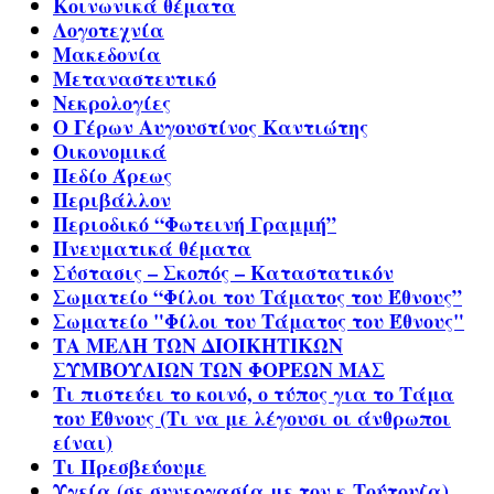
Κοινωνικά θέματα
Λογοτεχνία
Μακεδονία
Μεταναστευτικό
Νεκρολογίες
Ο Γέρων Αυγουστίνος Καντιώτης
Οικονομικά
Πεδίο Άρεως
Περιβάλλον
Περιοδικό “Φωτεινή Γραμμή”
Πνευματικά θέματα
Σύστασις – Σκοπός – Καταστατικόν
Σωματείο “Φίλοι του Τάματος του Έθνους”
Σωματείο "Φίλοι του Τάματος του Έθνους"
ΤΑ ΜΕΛΗ ΤΩΝ ΔΙΟΙΚΗΤΙΚΩΝ
ΣΥΜΒΟΥΛΙΩΝ ΤΩΝ ΦΟΡΕΩΝ ΜΑΣ
Τι πιστεύει το κοινό, ο τύπος για το Τάμα
του Έθνους (Τι να με λέγουσι οι άνθρωποι
είναι)
Τι Πρεσβεύουμε
Υγεία (σε συνεργασία με τον κ.Τούτουζα)