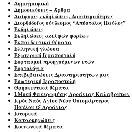
Δημογραφικό
Δημοσιεύσεις – Άρθρα
Διάφορες εκδηλώσεις, Δραστηριότητες
Διορθόδοξος σύνδεσμος “Απόστολος Παύλος”
Εκδηλώσεις
Εκδηλώσεις αδελφών φορέων
Εκπαιδευτικά θέματα
Ελληνική γλώσσα
Εξωτερική Ιεραποστολή
Εορτασμοί προηγούμενων ετών
Εορτολόγια
Επιβεβαιώσεις Δραστηριοτήτων μας
Εσωτερική Ιεραποστολή
Θρησκευτικά θέματα
Ι.Μονή Φανερωμένης Αροάνιας Καλαβρύτων
Ιερός Ναός Αγίου Νέου Οσιομάρτυρος
Παύλου εξ Αροάνιας
Ιστορικά
Κατασκηνώσεις
Κοινωνικά θέματα