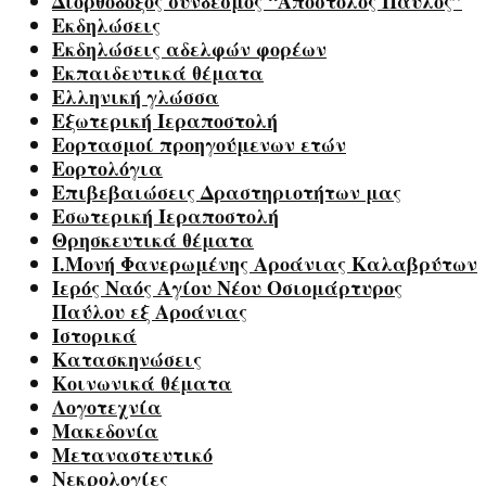
Διορθόδοξος σύνδεσμος “Απόστολος Παύλος”
Εκδηλώσεις
Εκδηλώσεις αδελφών φορέων
Εκπαιδευτικά θέματα
Ελληνική γλώσσα
Εξωτερική Ιεραποστολή
Εορτασμοί προηγούμενων ετών
Εορτολόγια
Επιβεβαιώσεις Δραστηριοτήτων μας
Εσωτερική Ιεραποστολή
Θρησκευτικά θέματα
Ι.Μονή Φανερωμένης Αροάνιας Καλαβρύτων
Ιερός Ναός Αγίου Νέου Οσιομάρτυρος
Παύλου εξ Αροάνιας
Ιστορικά
Κατασκηνώσεις
Κοινωνικά θέματα
Λογοτεχνία
Μακεδονία
Μεταναστευτικό
Νεκρολογίες