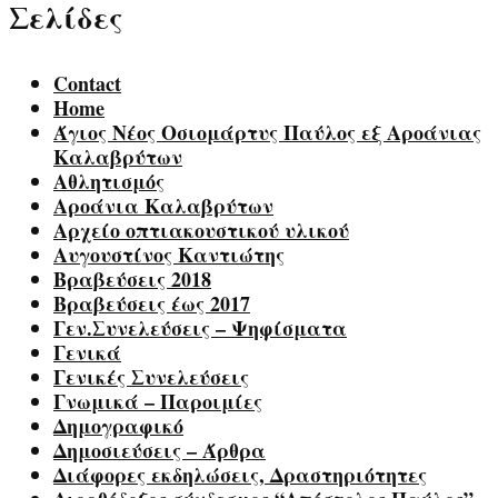
Σελίδες
Contact
Home
Άγιος Νέος Οσιομάρτυς Παύλος εξ Αροάνιας
Καλαβρύτων
Αθλητισμός
Αροάνια Καλαβρύτων
Αρχείο οπτιακουστικού υλικού
Αυγουστίνος Καντιώτης
Βραβεύσεις 2018
Βραβεύσεις έως 2017
Γεν.Συνελεύσεις – Ψηφίσματα
Γενικά
Γενικές Συνελεύσεις
Γνωμικά – Παροιμίες
Δημογραφικό
Δημοσιεύσεις – Άρθρα
Διάφορες εκδηλώσεις, Δραστηριότητες