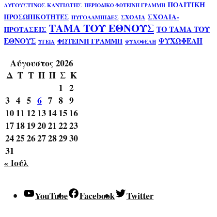
ΠΟΛΙΤΙΚΗ
ΑΥΓΟΥΣΤΙΝΟΣ ΚΑΝΤΙΩΤΗΣ
ΠΕΡΙΟΔΙΚΟ ΦΩΤΕΙΝΗ ΓΡΑΜΜΗ
ΣΧΟΛΙΑ-
ΠΡΟΣΩΠΙΚΟΤΗΤΕΣ
ΣΧΟΛΙΑ
ΠΥΓΟΛΑΜΠΙΔΕΣ
ΤΑΜΑ ΤΟΥ ΕΘΝΟΥΣ
ΤΟ ΤΑΜΑ ΤΟΥ
ΠΡΟΤΑΣΕΙΣ
ΕΘΝΟΥΣ
ΨΥΧΩΦΕΛΗ
ΦΩΤΕΙΝΗ ΓΡΑΜΜΗ
ΥΓΕΙΑ
ΨΥΧΟΦΕΛΗ
Αύγουστος 2026
Δ
Τ
Τ
Π
Π
Σ
Κ
1
2
3
4
5
6
7
8
9
10
11
12
13
14
15
16
17
18
19
20
21
22
23
24
25
26
27
28
29
30
31
« Ιούλ
YouTube
Facebook
Twitter