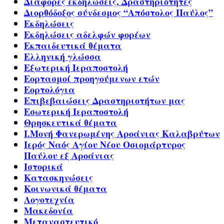
Διάφορες εκδηλώσεις, Δραστηριότητες
Διορθόδοξος σύνδεσμος “Απόστολος Παύλος”
Εκδηλώσεις
Εκδηλώσεις αδελφών φορέων
Εκπαιδευτικά θέματα
Ελληνική γλώσσα
Εξωτερική Ιεραποστολή
Εορτασμοί προηγούμενων ετών
Εορτολόγια
Επιβεβαιώσεις Δραστηριοτήτων μας
Εσωτερική Ιεραποστολή
Θρησκευτικά θέματα
Ι.Μονή Φανερωμένης Αροάνιας Καλαβρύτων
Ιερός Ναός Αγίου Νέου Οσιομάρτυρος
Παύλου εξ Αροάνιας
Ιστορικά
Κατασκηνώσεις
Κοινωνικά θέματα
Λογοτεχνία
Μακεδονία
Μεταναστευτικό