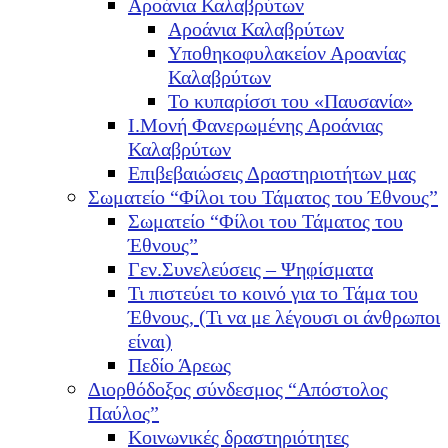
Αροάνια Καλαβρύτων
Αροάνια Καλαβρύτων
Υποθηκοφυλακείον Αροανίας
Καλαβρύτων
Το κυπαρίσσι του «Παυσανία»
Ι.Μονή Φανερωμένης Αροάνιας
Καλαβρύτων
Επιβεβαιώσεις Δραστηριοτήτων μας
Σωματείο “Φίλοι του Τάματος του Έθνους”
Σωματείο “Φίλοι του Τάματος του
Έθνους”
Γεν.Συνελεύσεις – Ψηφίσματα
Τι πιστεύει το κοινό για το Τάμα του
Έθνους, (Τι να με λέγουσι οι άνθρωποι
είναι)
Πεδίο Άρεως
Διορθόδοξος σύνδεσμος “Απόστολος
Παύλος”
Κοινωνικές δραστηριότητες