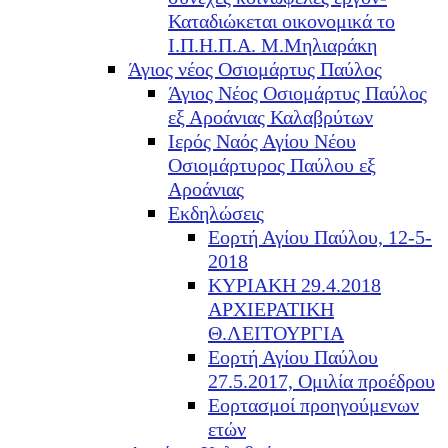
Καταδιώκεται οικονομικά το
Ι.Π.Η.Π.Α. Μ.Μηλιαράκη
Άγιος νέος Οσιομάρτυς Παύλος
Άγιος Νέος Οσιομάρτυς Παύλος
εξ Αροάνιας Καλαβρύτων
Ιερός Ναός Αγίου Νέου
Οσιομάρτυρος Παύλου εξ
Αροάνιας
Εκδηλώσεις
Εορτή Αγίου Παύλου, 12-5-
2018
ΚΥΡΙΑΚΗ 29.4.2018
ΑΡΧΙΕΡΑΤΙΚΗ
Θ.ΛΕΙΤΟΥΡΓΙΑ
Εορτή Αγίου Παύλου
27.5.2017, Ομιλία προέδρου
Εορτασμοί προηγούμενων
ετών