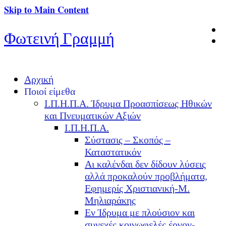
Skip to Main Content
Φωτεινή Γραμμή
Αρχική
Ποιοί είμεθα
Ι.Π.Η.Π.Α. Ίδρυμα Προασπίσεως Ηθικών
και Πνευματικών Αξιών
Ι.Π.Η.Π.Α.
Σύστασις – Σκοπός –
Καταστατικόν
Αι καλένδαι δεν δίδουν λύσεις
αλλά προκαλούν προβλήματα,
Εφημερίς Χριστιανική-Μ.
Μηλιαράκης
Εν Ίδρυμα με πλούσιον και
συνεχές κοινωφελές έργον-