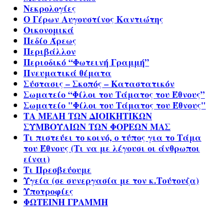
Νεκρολογίες
Ο Γέρων Αυγουστίνος Καντιώτης
Οικονομικά
Πεδίο Άρεως
Περιβάλλον
Περιοδικό “Φωτεινή Γραμμή”
Πνευματικά θέματα
Σύστασις – Σκοπός – Καταστατικόν
Σωματείο “Φίλοι του Τάματος του Έθνους”
Σωματείο "Φίλοι του Τάματος του Έθνους"
ΤΑ ΜΕΛΗ ΤΩΝ ΔΙΟΙΚΗΤΙΚΩΝ
ΣΥΜΒΟΥΛΙΩΝ ΤΩΝ ΦΟΡΕΩΝ ΜΑΣ
Τι πιστεύει το κοινό, ο τύπος για το Τάμα
του Έθνους (Τι να με λέγουσι οι άνθρωποι
είναι)
Τι Πρεσβεύουμε
Υγεία (σε συνεργασία με τον κ.Τούτουζα)
Υποτροφίες
ΦΩΤΕΙΝΗ ΓΡΑΜΜΗ