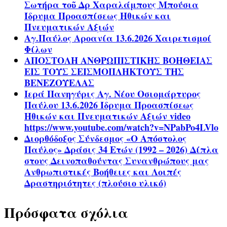
Σωτήρα τοῦ Δρ Χαραλάμπους Μπούσια
Ίδρυμα Προασπίσεως Ηθικών και
Πνευματικών Αξιών
Αγ.Παύλος Αροανία 13.6.2026 Χαιρετισμοί
Φίλων
ΑΠΟΣΤΟΛΗ ΑΝΘΡΩΠΙΣΤΙΚΗΣ ΒΟΗΘΕΙΑΣ
ΕΙΣ ΤΟΥΣ ΣΕΙΣΜΟΠΛΗΚΤΟΥΣ ΤΗΣ
ΒΕΝΕΖΟΥΕΛΑΣ
Ιερά Πανηγύρις Αγ. Νέου Οσιομάρτυρος
Παύλου 13.6.2026 Ίδρυμα Προασπίσεως
Ηθικών και Πνευματικών Αξιών video
https://www.youtube.com/watch?v=NPabPo4LVlo
Διορθόδοξος Σύνδεσμος «Ο Απόστολος
Παύλος» Δράσις 34 Ετών (1992 – 2026) Δίπλα
στους Δεινοπαθούντας Συνανθρώπους μας
Ανθρωπιστικές Βοήθειες και Λοιπές
Δραστηριότητες (πλούσιο υλικό)
Πρόσφατα σχόλια