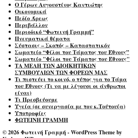
Ο Γέρων Αυγουστίνος Καντιώτης
Οικονομικά
Πεδίο Άρεως
Περιβάλλον
Περιοδικό “Φωτεινή Γραμμή”
Πνευματικά θέματα
Σύστασις – Σκοπός – Καταστατικόν
Σωματείο “Φίλοι του Τάματος του Έθνους”
Σωματείο "Φίλοι του Τάματος του Έθνους"
ΤΑ ΜΕΛΗ ΤΩΝ ΔΙΟΙΚΗΤΙΚΩΝ
ΣΥΜΒΟΥΛΙΩΝ ΤΩΝ ΦΟΡΕΩΝ ΜΑΣ
Τι πιστεύει το κοινό, ο τύπος για το Τάμα
του Έθνους (Τι να με λέγουσι οι άνθρωποι
είναι)
Τι Πρεσβεύουμε
Υγεία (σε συνεργασία με τον κ.Τούτουζα)
Υποτροφίες
ΦΩΤΕΙΝΗ ΓΡΑΜΜΗ
© 2026 Φωτεινή Γραμμή - WordPress Theme by