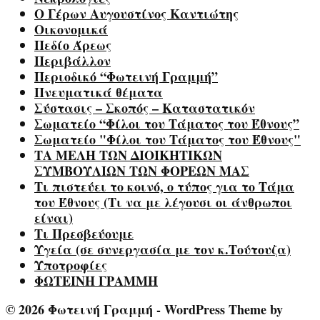
Ο Γέρων Αυγουστίνος Καντιώτης
Οικονομικά
Πεδίο Άρεως
Περιβάλλον
Περιοδικό “Φωτεινή Γραμμή”
Πνευματικά θέματα
Σύστασις – Σκοπός – Καταστατικόν
Σωματείο “Φίλοι του Τάματος του Έθνους”
Σωματείο "Φίλοι του Τάματος του Έθνους"
ΤΑ ΜΕΛΗ ΤΩΝ ΔΙΟΙΚΗΤΙΚΩΝ
ΣΥΜΒΟΥΛΙΩΝ ΤΩΝ ΦΟΡΕΩΝ ΜΑΣ
Τι πιστεύει το κοινό, ο τύπος για το Τάμα
του Έθνους (Τι να με λέγουσι οι άνθρωποι
είναι)
Τι Πρεσβεύουμε
Υγεία (σε συνεργασία με τον κ.Τούτουζα)
Υποτροφίες
ΦΩΤΕΙΝΗ ΓΡΑΜΜΗ
© 2026 Φωτεινή Γραμμή - WordPress Theme by