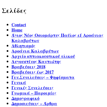
Σελίδες
Contact
Home
Άγιος Νέος Οσιομάρτυς Παύλος εξ Αροάνιας
Καλαβρύτων
Αθλητισμός
Αροάνια Καλαβρύτων
Αρχείο οπτιακουστικού υλικού
Αυγουστίνος Καντιώτης
Βραβεύσεις 2018
Βραβεύσεις έως 2017
Γεν.Συνελεύσεις – Ψηφίσματα
Γενικά
Γενικές Συνελεύσεις
Γνωμικά – Παροιμίες
Δημογραφικό
Δημοσιεύσεις – Άρθρα