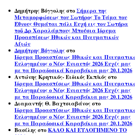
Δημήτρης Βόγγολης
στο
Σήμερα της
Μεταμορφώσεως του Σωτήρος Το Τάμα του
Έθνους Θυμάται πάλι Ευχή εις τον Σωτήρα
τοῦ Δρ Χαραλάμπους Μπούσια Ίδρυμα
Προασπίσεως Ηθικών και Πνευματικών
Αξιών
Δημήτρης Βόγγολης
στο
Ίδρυμα Προασπίσεως Ηθικών και Πνευματικ
Ευλογημένος ο Νέος Ενιαυτός 2026 Ευχές μας
με τα Παραδοσικά Καραβάκια μας 20.1.2026
Αντώνης Κρητικός- Ειδικός Εκπ/κός
στο
Ίδρυμα Προασπίσεως Ηθικών και Πνευματικ
Ευλογημένος ο Νέος Ενιαυτός 2026 Ευχές μας
με τα Παραδοσικά Καραβάκια μας 20.1.2026
Διαμαντής Θ. Βαχτσιαβάνος
στο
Ίδρυμα Προασπίσεως Ηθικών και Πνευματικ
Ευλογημένος ο Νέος Ενιαυτός 2026 Ευχές μας
με τα Παραδοσικά Καραβάκια μας 20.1.2026
Βασίλης
στο
ΚΑΛΟ ΚΑΙ ΕΥΛΟΓΗΜΕΝΟ ΤΟ