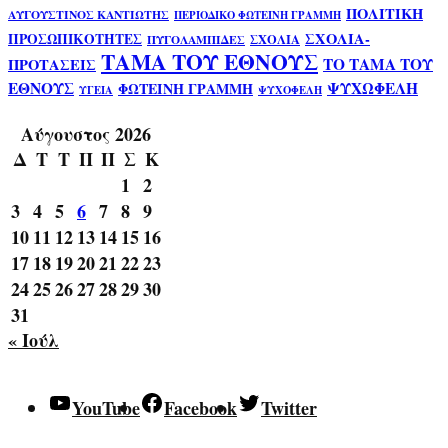
ΠΟΛΙΤΙΚΗ
ΑΥΓΟΥΣΤΙΝΟΣ ΚΑΝΤΙΩΤΗΣ
ΠΕΡΙΟΔΙΚΟ ΦΩΤΕΙΝΗ ΓΡΑΜΜΗ
ΣΧΟΛΙΑ-
ΠΡΟΣΩΠΙΚΟΤΗΤΕΣ
ΣΧΟΛΙΑ
ΠΥΓΟΛΑΜΠΙΔΕΣ
ΤΑΜΑ ΤΟΥ ΕΘΝΟΥΣ
ΤΟ ΤΑΜΑ ΤΟΥ
ΠΡΟΤΑΣΕΙΣ
ΕΘΝΟΥΣ
ΨΥΧΩΦΕΛΗ
ΦΩΤΕΙΝΗ ΓΡΑΜΜΗ
ΥΓΕΙΑ
ΨΥΧΟΦΕΛΗ
Αύγουστος 2026
Δ
Τ
Τ
Π
Π
Σ
Κ
1
2
3
4
5
6
7
8
9
10
11
12
13
14
15
16
17
18
19
20
21
22
23
24
25
26
27
28
29
30
31
« Ιούλ
YouTube
Facebook
Twitter