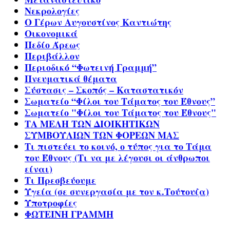
Νεκρολογίες
Ο Γέρων Αυγουστίνος Καντιώτης
Οικονομικά
Πεδίο Άρεως
Περιβάλλον
Περιοδικό “Φωτεινή Γραμμή”
Πνευματικά θέματα
Σύστασις – Σκοπός – Καταστατικόν
Σωματείο “Φίλοι του Τάματος του Έθνους”
Σωματείο "Φίλοι του Τάματος του Έθνους"
ΤΑ ΜΕΛΗ ΤΩΝ ΔΙΟΙΚΗΤΙΚΩΝ
ΣΥΜΒΟΥΛΙΩΝ ΤΩΝ ΦΟΡΕΩΝ ΜΑΣ
Τι πιστεύει το κοινό, ο τύπος για το Τάμα
του Έθνους (Τι να με λέγουσι οι άνθρωποι
είναι)
Τι Πρεσβεύουμε
Υγεία (σε συνεργασία με τον κ.Τούτουζα)
Υποτροφίες
ΦΩΤΕΙΝΗ ΓΡΑΜΜΗ