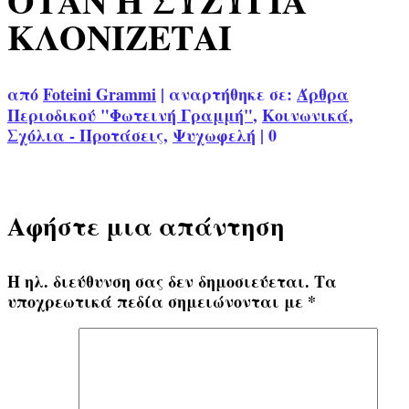
ΟΤΑΝ Η ΣΥΖΥΓΙΑ
ΚΛΟΝΙΖΕΤΑΙ
από
Foteini Grammi
|
αναρτήθηκε σε:
Άρθρα
Περιοδικού "Φωτεινή Γραμμή"
,
Κοινωνικά
,
Σχόλια - Προτάσεις
,
Ψυχωφελή
|
0
Αφήστε μια απάντηση
Η ηλ. διεύθυνση σας δεν δημοσιεύεται.
Τα
υποχρεωτικά πεδία σημειώνονται με
*