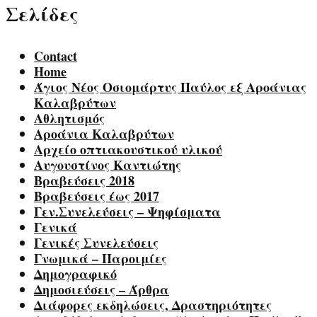
Σελίδες
Contact
Home
Άγιος Νέος Οσιομάρτυς Παύλος εξ Αροάνιας
Καλαβρύτων
Αθλητισμός
Αροάνια Καλαβρύτων
Αρχείο οπτιακουστικού υλικού
Αυγουστίνος Καντιώτης
Βραβεύσεις 2018
Βραβεύσεις έως 2017
Γεν.Συνελεύσεις – Ψηφίσματα
Γενικά
Γενικές Συνελεύσεις
Γνωμικά – Παροιμίες
Δημογραφικό
Δημοσιεύσεις – Άρθρα
Διάφορες εκδηλώσεις, Δραστηριότητες