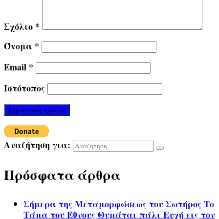
Σχόλιο
*
Όνομα
*
Email
*
Ιστότοπος
Αναζήτηση για:
Πρόσφατα άρθρα
Σήμερα της Μεταμορφώσεως του Σωτήρος Το
Τάμα του Έθνους Θυμάται πάλι Ευχή εις τον