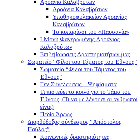
Αροάνια Καλαβρύτων
Αροάνια Καλαβρύτων
Υποθηκοφυλακείον Αροανίας
Καλαβρύτων
Το κυπαρίσσι του «Παυσανία»
Ι.Μονή Φανερωμένης Αροάνιας
Καλαβρύτων
Επιβεβαιώσεις Δραστηριοτήτων μας
Σωματείο “Φίλοι του Τάματος του Έθνους”
Σωματείο “Φίλοι του Τάματος του
Έθνους”
Γεν.Συνελεύσεις – Ψηφίσματα
Τι πιστεύει το κοινό για το Τάμα του
Έθνους, (Τι να με λέγουσι οι άνθρωποι
είναι)
Πεδίο Άρεως
Διορθόδοξος σύνδεσμος “Απόστολος
Παύλος”
Κοινωνικές δραστηριότητες