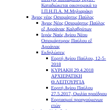
Καταδιώκεται οικονομικά το
Ι.Π.Η.Π.Α. Μ.Μηλιαράκη
Άγιος νέος Οσιομάρτυς Παύλος
Άγιος Νέος Οσιομάρτυς Παύλος
εξ Αροάνιας Καλαβρύτων
Ιερός Ναός Αγίου Νέου
Οσιομάρτυρος Παύλου εξ
Αροάνιας
Εκδηλώσεις
Εορτή Αγίου Παύλου, 12-5-
2018
ΚΥΡΙΑΚΗ 29.4.2018
ΑΡΧΙΕΡΑΤΙΚΗ
Θ.ΛΕΙΤΟΥΡΓΙΑ
Εορτή Αγίου Παύλου
27.5.2017, Ομιλία προέδρου
Εορτασμοί προηγούμενων
ετών