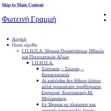
Skip to Main Content
Φωτεινή Γραμμή
Αρχική
Ποιοί είμεθα
Ι.Π.Η.Π.Α. Ίδρυμα Προασπίσεως Ηθικών
και Πνευματικών Αξιών
Ι.Π.Η.Π.Α.
Σύστασις – Σκοπός –
Καταστατικόν
Αι καλένδαι δεν δίδουν λύσεις
αλλά προκαλούν προβλήματα,
Εφημερίς Χριστιανική-Μ.
Μηλιαράκης
Εν Ίδρυμα με πλούσιον και
συνεχές κοινωφελές έργον-