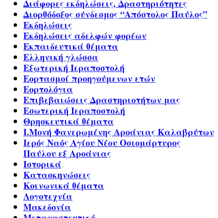
Διάφορες εκδηλώσεις, Δραστηριότητες
Διορθόδοξος σύνδεσμος “Απόστολος Παύλος”
Εκδηλώσεις
Εκδηλώσεις αδελφών φορέων
Εκπαιδευτικά θέματα
Ελληνική γλώσσα
Εξωτερική Ιεραποστολή
Εορτασμοί προηγούμενων ετών
Εορτολόγια
Επιβεβαιώσεις Δραστηριοτήτων μας
Εσωτερική Ιεραποστολή
Θρησκευτικά θέματα
Ι.Μονή Φανερωμένης Αροάνιας Καλαβρύτων
Ιερός Ναός Αγίου Νέου Οσιομάρτυρος
Παύλου εξ Αροάνιας
Ιστορικά
Κατασκηνώσεις
Κοινωνικά θέματα
Λογοτεχνία
Μακεδονία
Μεταναστευτικό