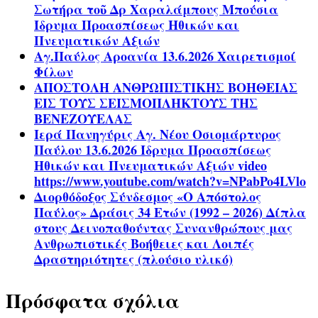
Σωτήρα τοῦ Δρ Χαραλάμπους Μπούσια
Ίδρυμα Προασπίσεως Ηθικών και
Πνευματικών Αξιών
Αγ.Παύλος Αροανία 13.6.2026 Χαιρετισμοί
Φίλων
ΑΠΟΣΤΟΛΗ ΑΝΘΡΩΠΙΣΤΙΚΗΣ ΒΟΗΘΕΙΑΣ
ΕΙΣ ΤΟΥΣ ΣΕΙΣΜΟΠΛΗΚΤΟΥΣ ΤΗΣ
ΒΕΝΕΖΟΥΕΛΑΣ
Ιερά Πανηγύρις Αγ. Νέου Οσιομάρτυρος
Παύλου 13.6.2026 Ίδρυμα Προασπίσεως
Ηθικών και Πνευματικών Αξιών video
https://www.youtube.com/watch?v=NPabPo4LVlo
Διορθόδοξος Σύνδεσμος «Ο Απόστολος
Παύλος» Δράσις 34 Ετών (1992 – 2026) Δίπλα
στους Δεινοπαθούντας Συνανθρώπους μας
Ανθρωπιστικές Βοήθειες και Λοιπές
Δραστηριότητες (πλούσιο υλικό)
Πρόσφατα σχόλια