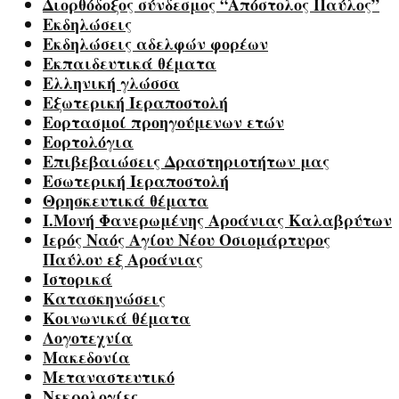
Διορθόδοξος σύνδεσμος “Απόστολος Παύλος”
Εκδηλώσεις
Εκδηλώσεις αδελφών φορέων
Εκπαιδευτικά θέματα
Ελληνική γλώσσα
Εξωτερική Ιεραποστολή
Εορτασμοί προηγούμενων ετών
Εορτολόγια
Επιβεβαιώσεις Δραστηριοτήτων μας
Εσωτερική Ιεραποστολή
Θρησκευτικά θέματα
Ι.Μονή Φανερωμένης Αροάνιας Καλαβρύτων
Ιερός Ναός Αγίου Νέου Οσιομάρτυρος
Παύλου εξ Αροάνιας
Ιστορικά
Κατασκηνώσεις
Κοινωνικά θέματα
Λογοτεχνία
Μακεδονία
Μεταναστευτικό
Νεκρολογίες