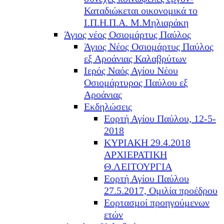
Καταδιώκεται οικονομικά το
Ι.Π.Η.Π.Α. Μ.Μηλιαράκη
Άγιος νέος Οσιομάρτυς Παύλος
Άγιος Νέος Οσιομάρτυς Παύλος
εξ Αροάνιας Καλαβρύτων
Ιερός Ναός Αγίου Νέου
Οσιομάρτυρος Παύλου εξ
Αροάνιας
Εκδηλώσεις
Εορτή Αγίου Παύλου, 12-5-
2018
ΚΥΡΙΑΚΗ 29.4.2018
ΑΡΧΙΕΡΑΤΙΚΗ
Θ.ΛΕΙΤΟΥΡΓΙΑ
Εορτή Αγίου Παύλου
27.5.2017, Ομιλία προέδρου
Εορτασμοί προηγούμενων
ετών