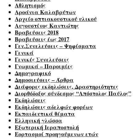
Αθλητισμός
Αροάνια Καλαβρύτων
Αρχείο οπτιακουστικού υλικού
Αυγουστίνος Καντιώτης
Βραβεύσεις 2018
Βραβεύσεις έως 2017
Γεν.Συνελεύσεις – Ψηφίσματα
Γενικά
Γενικές Συνελεύσεις
Γνωμικά – Παροιμίες
Δημογραφικό
Δημοσιεύσεις – Άρθρα
Διάφορες εκδηλώσεις, Δραστηριότητες
Διορθόδοξος σύνδεσμος “Απόστολος Παύλος”
Εκδηλώσεις
Εκδηλώσεις αδελφών φορέων
Εκπαιδευτικά θέματα
Ελληνική γλώσσα
Εξωτερική Ιεραποστολή
Εορτασμοί προηγούμενων ετών