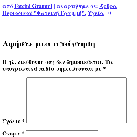
από
Foteini Grammi
|
αναρτήθηκε σε:
Άρθρα
Περιοδικού "Φωτεινή Γραμμή"
,
Υγεία
|
0
Αφήστε μια απάντηση
Η ηλ. διεύθυνση σας δεν δημοσιεύεται.
Τα
υποχρεωτικά πεδία σημειώνονται με
*
Σχόλιο
*
Όνομα
*