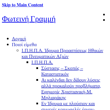
Skip to Main Content
Φωτεινή Γραμμή
Αρχική
Ποιοί είμεθα
Ι.Π.Η.Π.Α. Ίδρυμα Προασπίσεως Ηθικών
και Πνευματικών Αξιών
Ι.Π.Η.Π.Α.
Σύστασις – Σκοπός –
Καταστατικόν
Αι καλένδαι δεν δίδουν λύσεις
αλλά προκαλούν προβλήματα,
Εφημερίς Χριστιανική-Μ.
Μηλιαράκης
Εν Ίδρυμα με πλούσιον και
συνεχές κοινωφελές έργον-