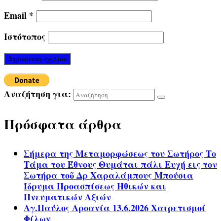
Email
*
Ιστότοπος
Αναζήτηση για:
Πρόσφατα άρθρα
Σήμερα της Μεταμορφώσεως του Σωτήρος Το
Τάμα του Έθνους Θυμάται πάλι Ευχή εις τον
Σωτήρα τοῦ Δρ Χαραλάμπους Μπούσια
Ίδρυμα Προασπίσεως Ηθικών και
Πνευματικών Αξιών
Αγ.Παύλος Αροανία 13.6.2026 Χαιρετισμοί
Φίλων