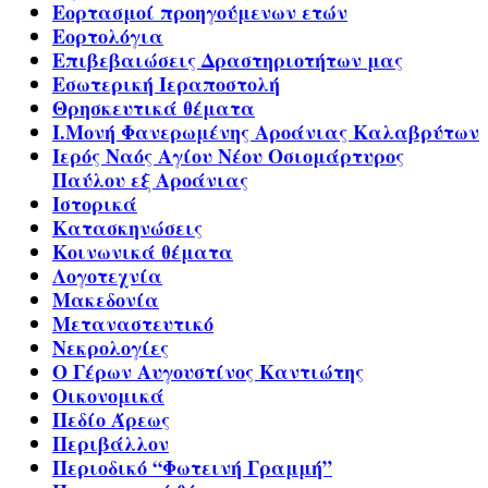
Εορτασμοί προηγούμενων ετών
Εορτολόγια
Επιβεβαιώσεις Δραστηριοτήτων μας
Εσωτερική Ιεραποστολή
Θρησκευτικά θέματα
Ι.Μονή Φανερωμένης Αροάνιας Καλαβρύτων
Ιερός Ναός Αγίου Νέου Οσιομάρτυρος
Παύλου εξ Αροάνιας
Ιστορικά
Κατασκηνώσεις
Κοινωνικά θέματα
Λογοτεχνία
Μακεδονία
Μεταναστευτικό
Νεκρολογίες
Ο Γέρων Αυγουστίνος Καντιώτης
Οικονομικά
Πεδίο Άρεως
Περιβάλλον
Περιοδικό “Φωτεινή Γραμμή”