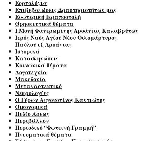
Εορτολόγια
Επιβεβαιώσεις Δραστηριοτήτων μας
Εσωτερική Ιεραποστολή
Θρησκευτικά θέματα
Ι.Μονή Φανερωμένης Αροάνιας Καλαβρύτων
Ιερός Ναός Αγίου Νέου Οσιομάρτυρος
Παύλου εξ Αροάνιας
Ιστορικά
Κατασκηνώσεις
Κοινωνικά θέματα
Λογοτεχνία
Μακεδονία
Μεταναστευτικό
Νεκρολογίες
Ο Γέρων Αυγουστίνος Καντιώτης
Οικονομικά
Πεδίο Άρεως
Περιβάλλον
Περιοδικό “Φωτεινή Γραμμή”
Πνευματικά θέματα