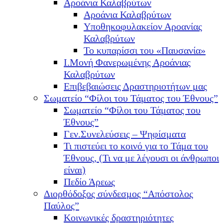
Αροάνια Καλαβρύτων
Αροάνια Καλαβρύτων
Υποθηκοφυλακείον Αροανίας
Καλαβρύτων
Το κυπαρίσσι του «Παυσανία»
Ι.Μονή Φανερωμένης Αροάνιας
Καλαβρύτων
Επιβεβαιώσεις Δραστηριοτήτων μας
Σωματείο “Φίλοι του Τάματος του Έθνους”
Σωματείο “Φίλοι του Τάματος του
Έθνους”
Γεν.Συνελεύσεις – Ψηφίσματα
Τι πιστεύει το κοινό για το Τάμα του
Έθνους, (Τι να με λέγουσι οι άνθρωποι
είναι)
Πεδίο Άρεως
Διορθόδοξος σύνδεσμος “Απόστολος
Παύλος”
Κοινωνικές δραστηριότητες