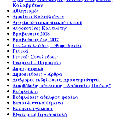
Καλαβρύτων
Αθλητισμός
Αροάνια Καλαβρύτων
Αρχείο οπτιακουστικού υλικού
Αυγουστίνος Καντιώτης
Βραβεύσεις 2018
Βραβεύσεις έως 2017
Γεν.Συνελεύσεις – Ψηφίσματα
Γενικά
Γενικές Συνελεύσεις
Γνωμικά – Παροιμίες
Δημογραφικό
Δημοσιεύσεις – Άρθρα
Διάφορες εκδηλώσεις, Δραστηριότητες
Διορθόδοξος σύνδεσμος “Απόστολος Παύλος”
Εκδηλώσεις
Εκδηλώσεις αδελφών φορέων
Εκπαιδευτικά θέματα
Ελληνική γλώσσα
Εξωτερική Ιεραποστολή