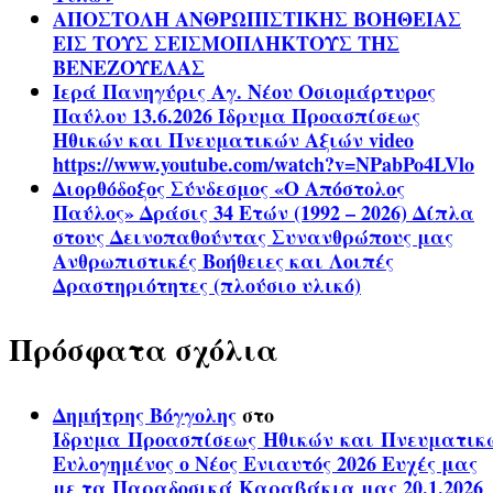
ΑΠΟΣΤΟΛΗ ΑΝΘΡΩΠΙΣΤΙΚΗΣ ΒΟΗΘΕΙΑΣ
ΕΙΣ ΤΟΥΣ ΣΕΙΣΜΟΠΛΗΚΤΟΥΣ ΤΗΣ
ΒΕΝΕΖΟΥΕΛΑΣ
Ιερά Πανηγύρις Αγ. Νέου Οσιομάρτυρος
Παύλου 13.6.2026 Ίδρυμα Προασπίσεως
Ηθικών και Πνευματικών Αξιών video
https://www.youtube.com/watch?v=NPabPo4LVlo
Διορθόδοξος Σύνδεσμος «Ο Απόστολος
Παύλος» Δράσις 34 Ετών (1992 – 2026) Δίπλα
στους Δεινοπαθούντας Συνανθρώπους μας
Ανθρωπιστικές Βοήθειες και Λοιπές
Δραστηριότητες (πλούσιο υλικό)
Πρόσφατα σχόλια
Δημήτρης Βόγγολης
στο
Ίδρυμα Προασπίσεως Ηθικών και Πνευματικ
Ευλογημένος ο Νέος Ενιαυτός 2026 Ευχές μας
με τα Παραδοσικά Καραβάκια μας 20.1.2026