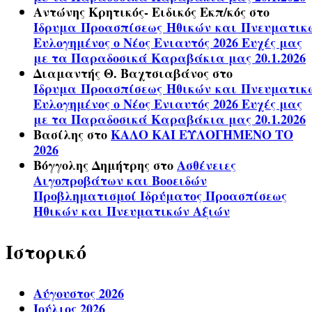
Αντώνης Κρητικός- Ειδικός Εκπ/κός
στο
Ίδρυμα Προασπίσεως Ηθικών και Πνευματικ
Ευλογημένος ο Νέος Ενιαυτός 2026 Ευχές μας
με τα Παραδοσικά Καραβάκια μας 20.1.2026
Διαμαντής Θ. Βαχτσιαβάνος
στο
Ίδρυμα Προασπίσεως Ηθικών και Πνευματικ
Ευλογημένος ο Νέος Ενιαυτός 2026 Ευχές μας
με τα Παραδοσικά Καραβάκια μας 20.1.2026
Βασίλης
στο
ΚΑΛΟ ΚΑΙ ΕΥΛΟΓΗΜΕΝΟ ΤΟ
2026
Βόγγολης Δημήτρης
στο
Ασθένειες
Αιγοπροβάτων και Βοοειδών
Προβληματισμοί Ιδρύματος Προασπίσεως
Ηθικών και Πνευματικών Αξιών
Ιστορικό
Αύγουστος 2026
Ιούλιος 2026