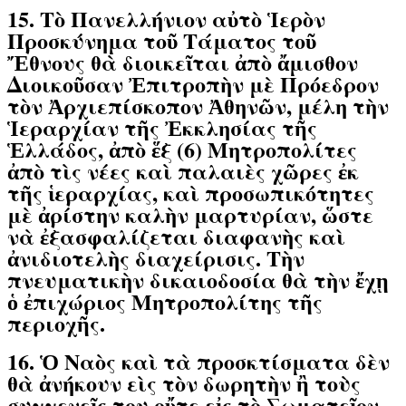
15. Τὸ Πανελλήνιον αὐτὸ Ἱερὸν
Προσκύνημα τοῦ Τάματος τοῦ
Ἔθνους θὰ διοικεῖται ἀπὸ ἄμισθον
Διοικοῦσαν Ἐπιτροπὴν μὲ Πρόεδρον
τὸν Ἀρχιεπίσκοπον Ἀθηνῶν, μέλη τὴν
Ἱεραρχίαν τῆς Ἐκκλησίας τῆς
Ἑλλάδος, ἀπὸ ἕξ (6) Μητροπολίτες
ἀπὸ τὶς νέες καὶ παλαιὲς χῶρες ἐκ
τῆς ἱεραρχίας, καὶ προσωπικότητες
μὲ ἀρίστην καλὴν μαρτυρίαν, ὥστε
νὰ ἐξασφαλίζεται διαφανὴς καὶ
ἀνιδιοτελὴς διαχείρισις. Τὴν
πνευματικὴν δικαιοδοσία θὰ τὴν ἔχῃ
ὁ ἐπιχώριος Μητροπολίτης τῆς
περιοχῆς.
16. Ὁ Ναὸς καὶ τὰ προσκτίσματα δὲν
θὰ ἀνήκουν εὶς τὸν δωρητὴν ἢ τοὺς
συγγενεῖς του οὔτε εἰς τὸ Σωματεῖον