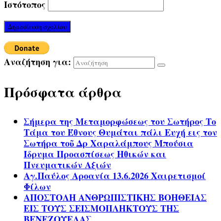
Ιστότοπος
Αναζήτηση για:
Πρόσφατα άρθρα
Σήμερα της Μεταμορφώσεως του Σωτήρος Το
Τάμα του Έθνους Θυμάται πάλι Ευχή εις τον
Σωτήρα τοῦ Δρ Χαραλάμπους Μπούσια
Ίδρυμα Προασπίσεως Ηθικών και
Πνευματικών Αξιών
Αγ.Παύλος Αροανία 13.6.2026 Χαιρετισμοί
Φίλων
ΑΠΟΣΤΟΛΗ ΑΝΘΡΩΠΙΣΤΙΚΗΣ ΒΟΗΘΕΙΑΣ
ΕΙΣ ΤΟΥΣ ΣΕΙΣΜΟΠΛΗΚΤΟΥΣ ΤΗΣ
ΒΕΝΕΖΟΥΕΛΑΣ