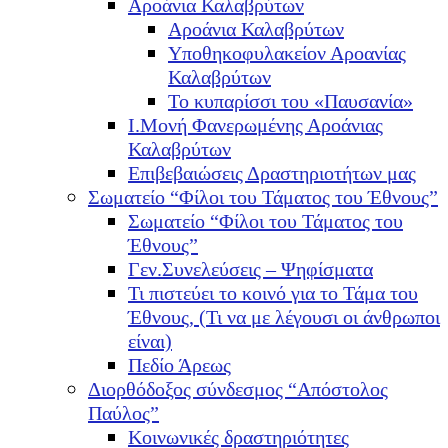
Αροάνια Καλαβρύτων
Αροάνια Καλαβρύτων
Υποθηκοφυλακείον Αροανίας
Καλαβρύτων
Το κυπαρίσσι του «Παυσανία»
Ι.Μονή Φανερωμένης Αροάνιας
Καλαβρύτων
Επιβεβαιώσεις Δραστηριοτήτων μας
Σωματείο “Φίλοι του Τάματος του Έθνους”
Σωματείο “Φίλοι του Τάματος του
Έθνους”
Γεν.Συνελεύσεις – Ψηφίσματα
Τι πιστεύει το κοινό για το Τάμα του
Έθνους, (Τι να με λέγουσι οι άνθρωποι
είναι)
Πεδίο Άρεως
Διορθόδοξος σύνδεσμος “Απόστολος
Παύλος”
Κοινωνικές δραστηριότητες