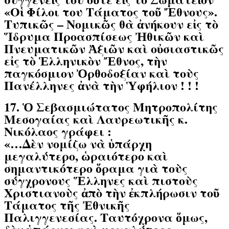
«Οἱ Φίλοι του Τάματος τοῦ Ἔθνους».
Τυπικῶς – Νομικῶς θὰ ἀνήκουν εἰς τὸ
Ἵδρυμα Προασπίσεως Ἠθικῶν καὶ
Πνευματικῶν Ἀξιῶν καὶ οὐσιαστικῶς
εἰς τὸ Ἑλληνικὸν Ἔθνος, τὴν
παγκόσμιον Ὀρθοδοξίαν καὶ τοὺς
Πανέλληνες ἀνὰ τὴν Ὑφήλιον ! ! !
17. Ὁ Σεβασμιώτατος Μητροπολίτης
Μεσογαίας καὶ Λαυρεωτικῆς κ.
Νικόλαος γράφει :
«…Δὲν νομίζω νὰ ὑπάρχη
μεγαλύτερο, ὡραιότερο καὶ
σημαντικότερο ὅραμα γιὰ τοὺς
σύγχρονους Ἕλληνες καὶ πιστοὺς
Χριστιανοὺς ἀπὸ τὴν ἐκπλήρωσιν τοῦ
Τάματος τῆς Ἐθνικῆς
Παλιγγενεσίας. Ταυτόχρονα ὅμως,