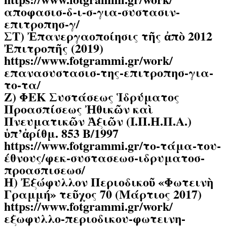
αποφασισ-δ-ι-σ-για-συστασιν-
επιτροπησ-γ/
ΣΤ) Ἐπανεργαοποίησις τῆς ἀπὸ 2012
Ἐπιτροπῆς (2019)
https://www.fotgrammi.gr/work/
επανασυστασισ-της-επιτροπησ-για-
το-τα/
Ζ) ΦΕΚ Συστάσεως Ἱδρύματος
Προασπίσεως Ἠθικῶν καὶ
Πνευματικῶν Ἀξιῶν (Ι.Π.Η.Π.Α.)
ὑπ’ἀρίθμ. 853 Β/1997
https://www.fotgrammi.gr/το-τάμα-του-
έθνους/φεκ-συστασεωσ-ιδρυματοσ-
προασπισεωσ/
Η) Ἐξώφυλλον Περιοδικοῦ «Φωτεινὴ
Γραμμή» τεῦχος 70 (Μάρτιος 2017)
https://www.fotgrammi.gr/work/
εξωφυλλο-περιοδικου-φωτεινη-