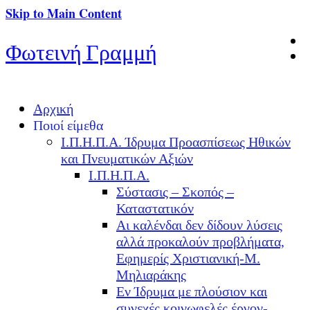
Skip to Main Content
Φωτεινή Γραμμή
Αρχική
Ποιοί είμεθα
Ι.Π.Η.Π.Α. Ίδρυμα Προασπίσεως Ηθικών
και Πνευματικών Αξιών
Ι.Π.Η.Π.Α.
Σύστασις – Σκοπός –
Καταστατικόν
Αι καλένδαι δεν δίδουν λύσεις
αλλά προκαλούν προβλήματα,
Εφημερίς Χριστιανική-Μ.
Μηλιαράκης
Εν Ίδρυμα με πλούσιον και
συνεχές κοινωφελές έργον-