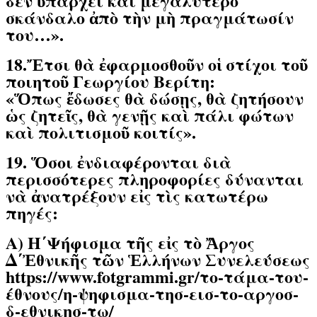
δὲν ὑπάρχει καὶ μεγαλύτερο
σκάνδαλο ἀπὸ τὴν μὴ πραγμάτωσίν
του…».
18.Ἔτσι θὰ ἐφαρμοσθοῦν οἱ στίχοι τοῦ
ποιητοῦ Γεωργίου Βερίτη:
«Ὅπως ἔδωσες θὰ δώσῃς, θὰ ζητήσουν
ὡς ζητεῖς, θὰ γενῇς καὶ πάλι φώτων
καὶ πολιτισμοῦ κοιτίς».
19. Ὅσοι ἐνδιαφέρονται διὰ
περισσότερες πληροφορίες δύνανται
νὰ ἀνατρέξουν εἰς τὶς κατωτέρω
πηγές:
Α) Η΄Ψήφισμα τῆς εἰς τὸ Ἄργος
Δ΄Ἐθνικῆς τῶν Ἑλλήνων Συνελεύσεως
https://www.fotgrammi.gr/το-τάμα-του-
έθνους/η-ψηφισμα-τησ-εισ-το-αργοσ-
δ-εθνικησ-τω/