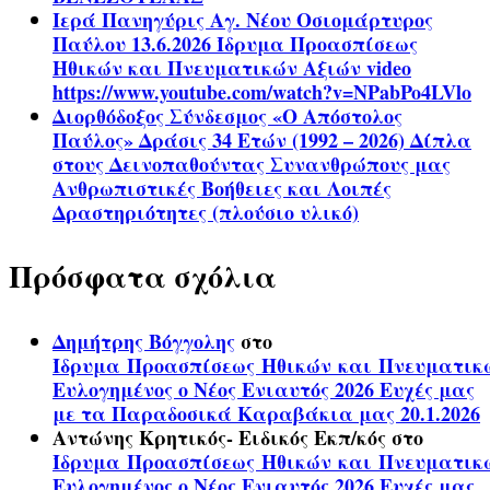
Ιερά Πανηγύρις Αγ. Νέου Οσιομάρτυρος
Παύλου 13.6.2026 Ίδρυμα Προασπίσεως
Ηθικών και Πνευματικών Αξιών video
https://www.youtube.com/watch?v=NPabPo4LVlo
Διορθόδοξος Σύνδεσμος «Ο Απόστολος
Παύλος» Δράσις 34 Ετών (1992 – 2026) Δίπλα
στους Δεινοπαθούντας Συνανθρώπους μας
Ανθρωπιστικές Βοήθειες και Λοιπές
Δραστηριότητες (πλούσιο υλικό)
Πρόσφατα σχόλια
Δημήτρης Βόγγολης
στο
Ίδρυμα Προασπίσεως Ηθικών και Πνευματικ
Ευλογημένος ο Νέος Ενιαυτός 2026 Ευχές μας
με τα Παραδοσικά Καραβάκια μας 20.1.2026
Αντώνης Κρητικός- Ειδικός Εκπ/κός
στο
Ίδρυμα Προασπίσεως Ηθικών και Πνευματικ
Ευλογημένος ο Νέος Ενιαυτός 2026 Ευχές μας