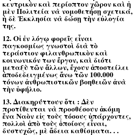
κεντρικὸν καὶ περίοπτον χῶρον καὶ ἡ
μὲν Πολιτεία νὰ νομοθετήσῃ σχετικά,
ἡ δὲ Ἐκκλησία νὰ δώσῃ τὴν εὐλογία
της.
12. Οἱ ἐν λόγῳ φορεῖς εἶναι
παγκοσμίως γνωστοὶ διὰ τὸ
τεράστιον φιλανθρωπικὸν καὶ
κοινωνικόν των ἔργον, καὶ διότι
μεταξὺ τῶν ἄλλων, ἔχουν ἀποστείλει
ἀποδεδειγμένως ἄνω τῶν 100.000
τόνων ἀνθρωπιστικῶν βοηθειῶν ἀνὰ
τὴν ὑφήλιο.
13. Διακηρύττουν ὅτι : Δὲν
προτίθενται νὰ προσθέσουν ἀκόμη
ἕνα Ναὸν εἰς τοὺς τόσους ὑπάρχοντες,
πολλοὶ ἀπὸ τοὺς ὁποίους εἶναι,
δυστυχῶς, μὲ ἄδεια καθίσματα. . .