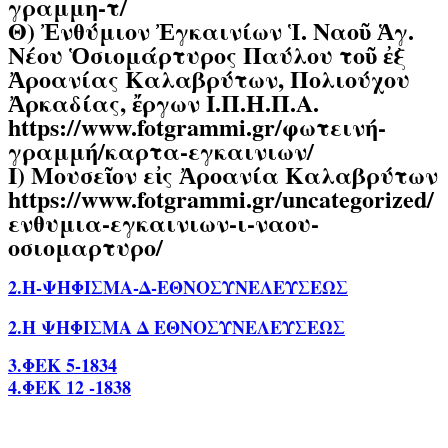
γραμμη-τ/
Θ) Ἐνθύμιον Ἐγκαινίων Ἱ. Ναοῦ Ἁγ.
Νέου Ὁσιομάρτυρος Παύλου τοῦ ἐξ
Ἀροανίας Καλαβρύτων, Πολιούχου
Ἀρκαδίας, ἔργων Ι.Π.Η.Π.Α.
https://www.fotgrammi.gr/φωτεινή-
γραμμή/καρτα-εγκαινιων/
Ι) Μουσεῖον εἰς Ἀροανία Καλαβρύτων
https://www.fotgrammi.gr/uncategorized/
ενθυμια-εγκαινιων-ι-ναου-
οσιομαρτυρο/
2.Η-ΨΗΦΙΣΜΑ-Δ-ΕΘΝΟΣΥΝΕΛΕΥΣΕΩΣ
2.Η ΨΗΦΙΣΜΑ Δ ΕΘΝΟΣΥΝΕΛΕΥΣΕΩΣ
3.ΦΕΚ 5-1834
4.ΦΕΚ 12 -1838