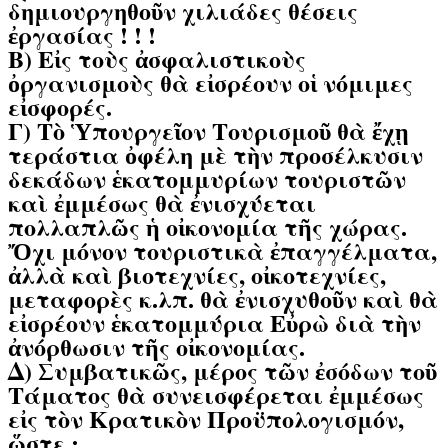
δημιουργηθοῦν χιλιάδες θέσεις
ἐργασίας ! ! !
Β) Εἰς τοὺς ἀσφαλιστικοὺς
ὀργανισμοὺς θὰ εἰσρέουν οἱ νόμιμες
εἰσφορές.
Γ) Τὸ Ὑπουργεῖον Τουρισμοῦ θὰ ἔχῃ
τεράστια ὀφέλη μὲ τὴν προσέλκυσιν
δεκάδων ἑκατομμυρίων τουριστῶν
καὶ ἐμμέσως θὰ ἐνισχύεται
πολλαπλῶς ἡ οἰκονομία τῆς χώρας.
Ὄχι μόνον τουριστικὰ ἐπαγγέλματα,
ἀλλὰ καὶ βιοτεχνίες, οἰκοτεχνίες,
μεταφορὲς κ.λπ. θὰ ἐνισχυθοῦν καὶ θὰ
εἰσρέουν ἑκατομμύρια Εὐρὼ διὰ τὴν
ἀνόρθωσιν τῆς οἰκονομίας.
Δ) Συμβατικῶς, μέρος τῶν ἐσόδων τοῦ
Τάματος θὰ συνεισφέρεται ἐμμέσως
εἰς τὸν Κρατικὸν Προϋπολογισμόν,
ὥστε :