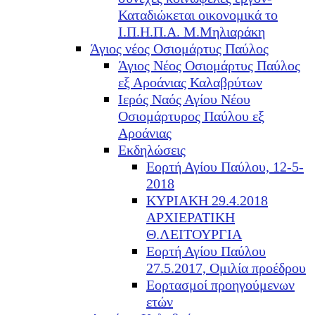
Καταδιώκεται οικονομικά το
Ι.Π.Η.Π.Α. Μ.Μηλιαράκη
Άγιος νέος Οσιομάρτυς Παύλος
Άγιος Νέος Οσιομάρτυς Παύλος
εξ Αροάνιας Καλαβρύτων
Ιερός Ναός Αγίου Νέου
Οσιομάρτυρος Παύλου εξ
Αροάνιας
Εκδηλώσεις
Εορτή Αγίου Παύλου, 12-5-
2018
ΚΥΡΙΑΚΗ 29.4.2018
ΑΡΧΙΕΡΑΤΙΚΗ
Θ.ΛΕΙΤΟΥΡΓΙΑ
Εορτή Αγίου Παύλου
27.5.2017, Ομιλία προέδρου
Εορτασμοί προηγούμενων
ετών