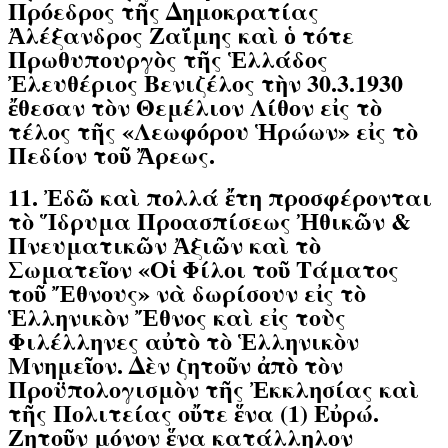
Πρόεδρος τῆς Δημοκρατίας
Ἀλέξανδρος Ζαΐμης καὶ ὁ τότε
Πρωθυπουργὸς τῆς Ἑλλάδος
Ἐλευθέριος Βενιζέλος τὴν 30.3.1930
ἔθεσαν τὸν Θεμέλιον Λίθον εἰς τὸ
τέλος τῆς «Λεωφόρου Ἡρώων» εἰς τὸ
Πεδίον τοῦ Ἄρεως.
11. Ἐδῶ καὶ πολλά ἔτη προσφέρονται
τὸ Ἵδρυμα Προασπίσεως Ἠθικῶν &
Πνευματικῶν Ἀξιῶν καὶ τὸ
Σωματεῖον «Οἱ Φίλοι τοῦ Τάματος
τοῦ Ἔθνους» νὰ δωρίσουν εἰς τὸ
Ἑλληνικὸν Ἔθνος καὶ εἰς τοὺς
Φιλέλληνες αὐτὸ τὸ Ἑλληνικὸν
Μνημεῖον. Δὲν ζητοῦν ἀπὸ τὸν
Προϋπολογισμὸν τῆς Ἐκκλησίας καὶ
τῆς Πολιτείας οὔτε ἕνα (1) Εὐρώ.
Ζητοῦν μόνον ἕνα κατάλληλον