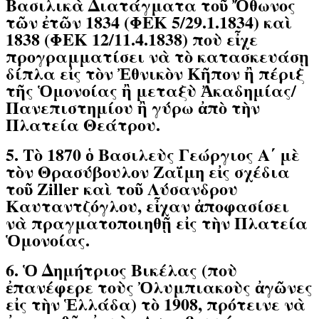
Βασιλικὰ Διατάγματα τοῦ Ὄθωνος
τῶν ἐτῶν 1834 (ΦΕΚ 5/29.1.1834) καὶ
1838 (ΦΕΚ 12/11.4.1838) ποὺ εἶχε
προγραμματίσει νὰ τὸ κατασκευάσῃ
δίπλα εἰς τὸν Ἐθνικὸν Κῆπον ἢ πέριξ
τῆς Ὁμονοίας ἢ μεταξὺ Ἀκαδημίας/
Πανεπιστημίου ἢ γύρω ἀπὸ τὴν
Πλατεία Θεάτρου.
5. Τὸ 1870 ὁ Βασιλεὺς Γεώργιος Α΄ μὲ
τὸν Θρασύβουλον Ζαΐμη εἰς σχέδια
τοῦ Ziller καὶ τοῦ Λύσανδρου
Καυταντζόγλου, εἶχαν ἀποφασίσει
νὰ πραγματοποιηθῇ εἰς τὴν Πλατεία
Ὁμονοίας.
6. Ὁ Δημήτριος Βικέλας (ποὺ
ἐπανέφερε τοὺς Ὀλυμπιακοὺς ἀγῶνες
εἰς τὴν Ἑλλάδα) τὸ 1908, πρότεινε νὰ