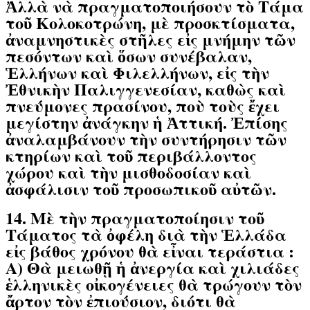
Ἀλλὰ νὰ πραγματοποιήσουν τὸ Τάμα
τοῦ Κολοκοτρώνη, μὲ προσκτίσματα,
ἀναμνηστικὲς στῆλες εἰς μνήμην τῶν
πεσόντων καὶ ὅσων συνέβαλαν,
Ἑλλήνων καὶ Φιλελλήνων, εἰς τὴν
Ἐθνικὴν Παλιγγενεσίαν, καθὼς καὶ
πνεύμονες πρασίνου, ποὺ τοὺς ἔχει
μεγίστην ἀνάγκην ἡ Ἀττική. Ἐπίσης
ἀναλαμβάνουν τὴν συντήρησιν τῶν
κτηρίων καὶ τοῦ περιβάλλοντος
χώρου καὶ τὴν μισθοδοσίαν καὶ
ἀσφάλισιν τοῦ προσωπικοῦ αὐτῶν.
14. Μὲ τὴν πραγματοποίησιν τοῦ
Τάματος τὰ ὀφέλη διὰ τὴν Ἑλλάδα
εἰς βάθος χρόνου θὰ εἶναι τεράστια :
A) Θὰ μειωθῇ ἡ ἀνεργία καὶ χιλιάδες
ἑλληνικὲς οἰκογένειες θὰ τρώγουν τὸν
ἄρτον τὸν ἐπιούσιον, διότι θὰ