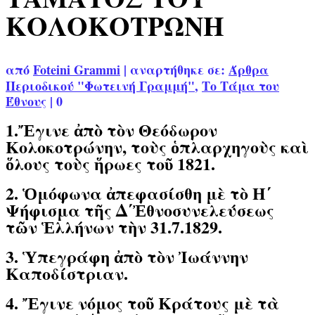
ΚΟΛΟΚΟΤΡΩΝΗ
από
Foteini Grammi
|
αναρτήθηκε σε:
Άρθρα
Περιοδικού "Φωτεινή Γραμμή"
,
Το Τάμα του
Έθνους
|
0
1.Ἔγινε ἀπὸ τὸν Θεόδωρον
Κολοκοτρώνην, τοὺς ὁπλαρχηγοὺς καὶ
ὅλους τοὺς ἥρωες τοῦ 1821.
2. Ὁμόφωνα ἀπεφασίσθη μὲ τὸ H΄
Ψήφισμα τῆς Δ΄Ἐθνοσυνελεύσεως
τῶν Ἑλλήνων τὴν 31.7.1829.
3. Ὑπεγράφη ἀπὸ τὸν Ἰωάννην
Καποδίστριαν.
4. Ἔγινε νόμος τοῦ Κράτους μὲ τὰ