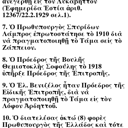
ἀνεγερθῇ εἰς τὸν Λυκαβηττόν
(Ἐφημερίδα Ἑστία ἀριθ.
12367/22.2.1929 σελ.1).
7. Ὁ Πρωθυπουργὸς Σπυρίδων
Λάμπρος ἐπρωτοστάτησε τὸ 1910 διὰ
νὰ πραγματοποιηθῇ τὸ Τάμα σεἰς τὸ
Ζάππειον.
8. Ὁ Πρόεδρος τῆς Βουλῆς
Θεμιστοκλὴς Σοφούλης τὸ 1918
ὑπῆρξε Πρόεδρος τῆς Ἐπιτροπῆς.
9. Ὁ Ἐλ. Βενιζέλος ἦταν Πρόεδρος τῆς
Εἰδικῆς Ἐπιτροπῆς, διὰ νὰ
πραγματοποιηθῇ τὸ Τάμα εἰς τὸν
Λόφον Ἀρδηττοῦ.
10. Ὁ διατελέσας ὀκτώ (8) φορὲς
Πρωθυπουργὸς τῆς Ἑλλάδος καὶ τότε