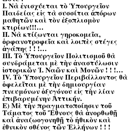
Ι. Νὰ ἐνισχύεται τὸ Ὑπουργεῖον
Παιδείας εἰς τὰ συσσίτια ἀπόρων
μαθητῶν καὶ τὸν ἐξοπλισμὸν
κτιρίων!!!…
ΙΙ. Νὰ κτίζωνται γηροκομεῖα,
ὀρφανοτροφεῖα καὶ λοιπὲς στέγες
ἀγάπης ! ! !…
ΙΙΙ. Τὸ Ὑπουργεῖον Πολιτισμοῦ θὰ
συνδράμεται μὲ τὴν ἀναστύλωσιν
ἱστορικῶν Ἱ. Ναῶν καὶ Μονῶν ! ! !…
ΙV. Tὸ Ὑπουργεῖον Περιβάλλοντος θὰ
ὀφελεῖται μὲ τὴν δημιουργίαν
πνευμόνων ὀξυγόνου εἰς τὴν λίαν
ἐπιβαρυμένην Ἀττικήν.
Ε) Μὲ τὴν πραγματοποίησιν τοῦ
Τάματος τοῦ Ἔθνους θὰ ἀνορθωθῇ
καὶ ἀναζωογονηθῇ τὸ ἠθικὸν καὶ
ἐθνικὸν σθένος τῶν Ἑλλήνων ! ! !