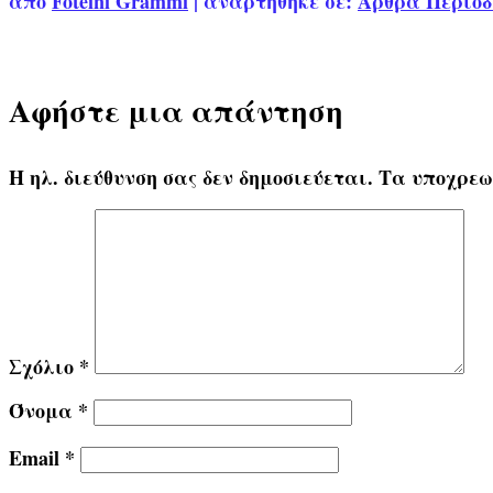
από
Foteini Grammi
|
αναρτήθηκε σε:
Άρθρα Περιοδ
Αφήστε μια απάντηση
Η ηλ. διεύθυνση σας δεν δημοσιεύεται.
Τα υποχρεω
Σχόλιο
*
Όνομα
*
Email
*