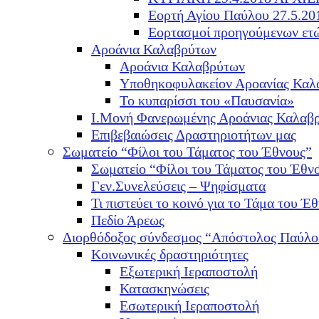
Εορτή Αγίου Παύλου 27.5.20
Εορτασμοί προηγούμενων ετ
Αροάνια Καλαβρύτων
Αροάνια Καλαβρύτων
Υποθηκοφυλακείον Αροανίας Καλ
Το κυπαρίσσι του «Παυσανία»
Ι.Μονή Φανερωμένης Αροάνιας Καλαβ
Επιβεβαιώσεις Δραστηριοτήτων μας
Σωματείο “Φίλοι του Τάματος του Έθνους”
Σωματείο “Φίλοι του Τάματος του Έθν
Γεν.Συνελεύσεις – Ψηφίσματα
Τι πιστεύει το κοινό για το Τάμα του Έθ
Πεδίο Άρεως
Διορθόδοξος σύνδεσμος “Απόστολος Παύλο
Κοινωνικές δραστηριότητες
Εξωτερική Ιεραποστολή
Κατασκηνώσεις
Εσωτερική Ιεραποστολή