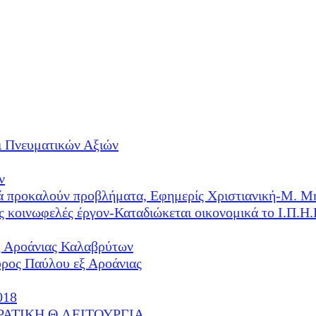
ι Πνευματικών Αξιών
ν
λλά προκαλούν προβλήματα, Εφημερίς Χριστιανική-Μ. Μ
ές κοινωφελές έργον-Καταδιώκεται οικονομικά το Ι.Π.
ξ Αροάνιας Καλαβρύτων
υρος Παύλου εξ Αροάνιας
018
ΕΡΑΤΙΚΗ Θ.ΛΕΙΤΟΥΡΓΙΑ