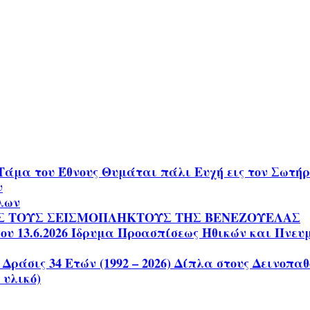
Τάμα του Έθνους Θυμάται πάλι Ευχή εις τον Σωτ
ν
ίλων
Σ ΤΟΥΣ ΣΕΙΣΜΟΠΛΗΚΤΟΥΣ ΤΗΣ ΒΕΝΕΖΟΥΕΛΑΣ
 13.6.2026 Ίδρυμα Προασπίσεως Ηθικών και Πνευματ
 Δράσις 34 Ετών (1992 – 2026) Δίπλα στους Δεινοπ
 υλικό)