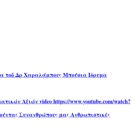
ήρα τοῦ Δρ Χαραλάμπους Μπούσια Ίδρυμα
ικών Αξιών video https://www.youtube.com/watch?
αθούντας Συνανθρώπους μας Ανθρωπιστικές