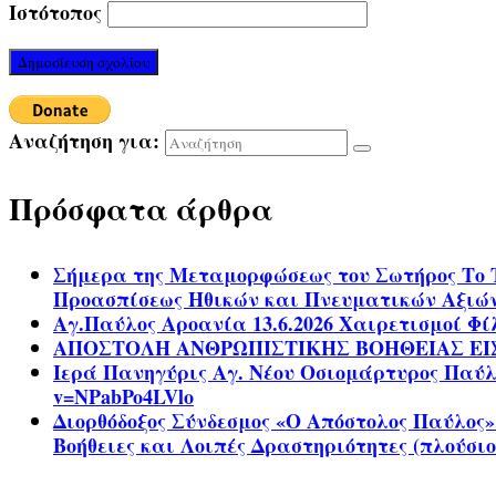
Ιστότοπος
Αναζήτηση για:
Πρόσφατα άρθρα
Σήμερα της Μεταμορφώσεως του Σωτήρος Το 
Προασπίσεως Ηθικών και Πνευματικών Αξιώ
Αγ.Παύλος Αροανία 13.6.2026 Χαιρετισμοί Φ
ΑΠΟΣΤΟΛΗ ΑΝΘΡΩΠΙΣΤΙΚΗΣ ΒΟΗΘΕΙΑΣ ΕΙ
Ιερά Πανηγύρις Αγ. Νέου Οσιομάρτυρος Παύλου
v=NPabPo4LVlo
Διορθόδοξος Σύνδεσμος «Ο Απόστολος Παύλος»
Βοήθειες και Λοιπές Δραστηριότητες (πλούσιο