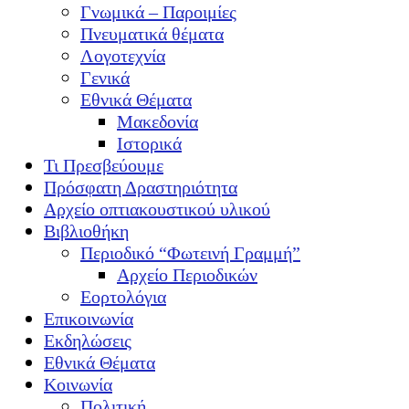
Γνωμικά – Παροιμίες
Πνευματικά θέματα
Λογοτεχνία
Γενικά
Εθνικά Θέματα
Μακεδονία
Ιστορικά
Τι Πρεσβεύουμε
Πρόσφατη Δραστηριότητα
Αρχείο οπτιακουστικού υλικού
Βιβλιοθήκη
Περιοδικό “Φωτεινή Γραμμή”
Αρχείο Περιοδικών
Εορτολόγια
Επικοινωνία
Εκδηλώσεις
Εθνικά Θέματα
Κοινωνία
Πολιτική