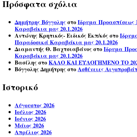
Πρόσφατα σχόλια
Δημήτρης Βόγγολης
στο
Ίδρυμα Προασπίσεως Η
Καραβάκια μας 20.1.2026
Αντώνης Κρητικός- Ειδικός Εκπ/κός
στο
Ίδρυμ
Παραδοσικά Καραβάκια μας 20.1.2026
Διαμαντής Θ. Βαχτσιαβάνος
στο
Ίδρυμα Προα
Καραβάκια μας 20.1.2026
Βασίλης
στο
ΚΑΛΟ ΚΑΙ ΕΥΛΟΓΗΜΕΝΟ ΤΟ 20
Βόγγολης Δημήτρης
στο
Ασθένειες Αιγοπροβά
Ιστορικό
Αύγουστος 2026
Ιούλιος 2026
Ιούνιος 2026
Μάιος 2026
Απρίλιος 2026