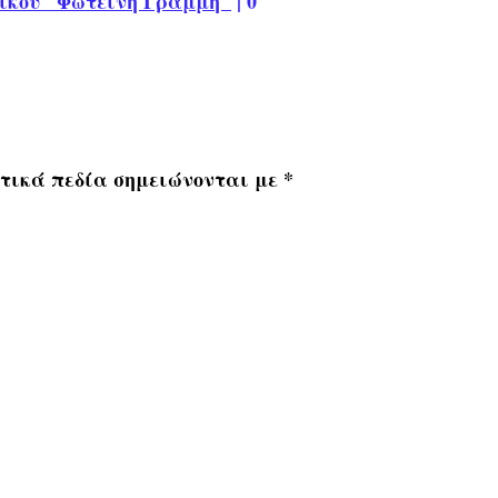
ικού "Φωτεινή Γραμμή"
|
0
τικά πεδία σημειώνονται με
*