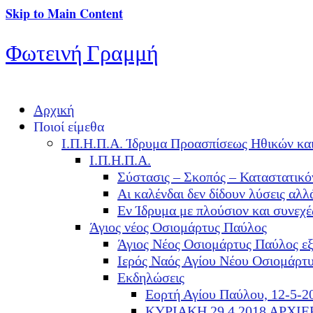
Skip to Main Content
Φωτεινή Γραμμή
Αρχική
Ποιοί είμεθα
Ι.Π.Η.Π.Α. Ίδρυμα Προασπίσεως Ηθικών κα
Ι.Π.Η.Π.Α.
Σύστασις – Σκοπός – Καταστατικό
Αι καλένδαι δεν δίδουν λύσεις α
Εν Ίδρυμα με πλούσιον και συνεχ
Άγιος νέος Οσιομάρτυς Παύλος
Άγιος Νέος Οσιομάρτυς Παύλος ε
Ιερός Ναός Αγίου Νέου Οσιομάρτ
Εκδηλώσεις
Εορτή Αγίου Παύλου, 12-5-2
ΚΥΡΙΑΚΗ 29.4.2018 ΑΡΧΙ