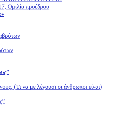
17, Ομιλία προέδρου
ών
αβρύτων
ρύτων
ους”
νους, (Τι να με λέγουσι οι άνθρωποι είναι)
ς”