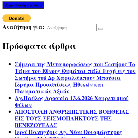
Αναζήτηση για:
Πρόσφατα άρθρα
Σήμερα της Μεταμορφώσεως του Σωτήρος Το
Τάμα του Έθνους Θυμάται πάλι Ευχή εις τον
Σωτήρα τοῦ Δρ Χαραλάμπους Μπούσια
Ίδρυμα Προασπίσεως Ηθικών και
Πνευματικών Αξιών
Αγ.Παύλος Αροανία 13.6.2026 Χαιρετισμοί
Φίλων
ΑΠΟΣΤΟΛΗ ΑΝΘΡΩΠΙΣΤΙΚΗΣ ΒΟΗΘΕΙΑΣ
ΕΙΣ ΤΟΥΣ ΣΕΙΣΜΟΠΛΗΚΤΟΥΣ ΤΗΣ
ΒΕΝΕΖΟΥΕΛΑΣ
Ιερά Πανηγύρις Αγ. Νέου Οσιομάρτυρος