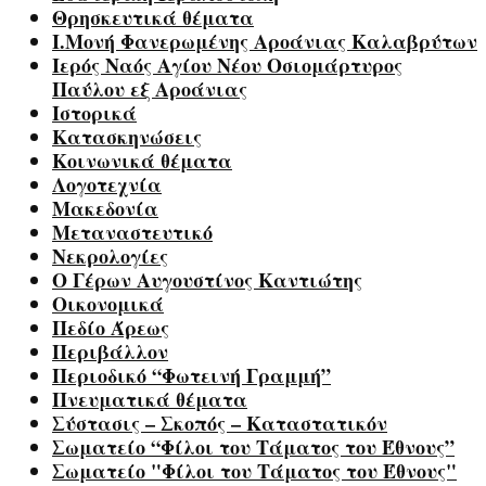
Θρησκευτικά θέματα
Ι.Μονή Φανερωμένης Αροάνιας Καλαβρύτων
Ιερός Ναός Αγίου Νέου Οσιομάρτυρος
Παύλου εξ Αροάνιας
Ιστορικά
Κατασκηνώσεις
Κοινωνικά θέματα
Λογοτεχνία
Μακεδονία
Μεταναστευτικό
Νεκρολογίες
Ο Γέρων Αυγουστίνος Καντιώτης
Οικονομικά
Πεδίο Άρεως
Περιβάλλον
Περιοδικό “Φωτεινή Γραμμή”
Πνευματικά θέματα
Σύστασις – Σκοπός – Καταστατικόν
Σωματείο “Φίλοι του Τάματος του Έθνους”
Σωματείο "Φίλοι του Τάματος του Έθνους"