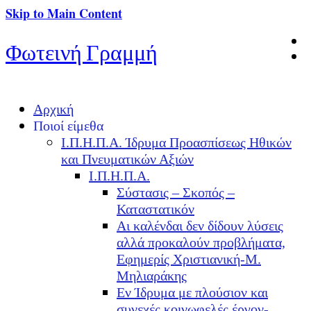
Skip to Main Content
Φωτεινή Γραμμή
Αρχική
Ποιοί είμεθα
Ι.Π.Η.Π.Α. Ίδρυμα Προασπίσεως Ηθικών
και Πνευματικών Αξιών
Ι.Π.Η.Π.Α.
Σύστασις – Σκοπός –
Καταστατικόν
Αι καλένδαι δεν δίδουν λύσεις
αλλά προκαλούν προβλήματα,
Εφημερίς Χριστιανική-Μ.
Μηλιαράκης
Εν Ίδρυμα με πλούσιον και
συνεχές κοινωφελές έργον-