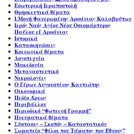
Εσωτερική Ιεραποστολή
Θρησκευτικά θέματα
Ι.Μονή Φανερωμένης Αροάνιας Καλαβρύτων
Ιερός Ναός Αγίου Νέου Οσιομάρτυρος
Παύλου εξ Αροάνιας
Ιστορικά
Κατασκηνώσεις
Κοινωνικά θέματα
Λογοτεχνία
Μακεδονία
Μεταναστευτικό
Νεκρολογίες
Ο Γέρων Αυγουστίνος Καντιώτης
Οικονομικά
Πεδίο Άρεως
Περιβάλλον
Περιοδικό “Φωτεινή Γραμμή”
Πνευματικά θέματα
Σύστασις – Σκοπός – Καταστατικόν
Σωματείο “Φίλοι του Τάματος του Έθνους”