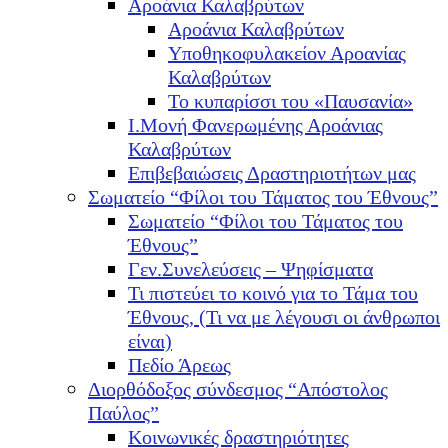
Αροάνια Καλαβρύτων
Αροάνια Καλαβρύτων
Υποθηκοφυλακείον Αροανίας
Καλαβρύτων
Το κυπαρίσσι του «Παυσανία»
Ι.Μονή Φανερωμένης Αροάνιας
Καλαβρύτων
Επιβεβαιώσεις Δραστηριοτήτων μας
Σωματείο “Φίλοι του Τάματος του Έθνους”
Σωματείο “Φίλοι του Τάματος του
Έθνους”
Γεν.Συνελεύσεις – Ψηφίσματα
Τι πιστεύει το κοινό για το Τάμα του
Έθνους, (Τι να με λέγουσι οι άνθρωποι
είναι)
Πεδίο Άρεως
Διορθόδοξος σύνδεσμος “Απόστολος
Παύλος”
Κοινωνικές δραστηριότητες