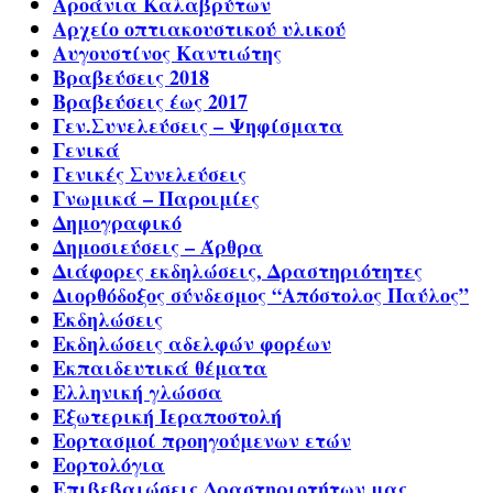
Αροάνια Καλαβρύτων
Αρχείο οπτιακουστικού υλικού
Αυγουστίνος Καντιώτης
Βραβεύσεις 2018
Βραβεύσεις έως 2017
Γεν.Συνελεύσεις – Ψηφίσματα
Γενικά
Γενικές Συνελεύσεις
Γνωμικά – Παροιμίες
Δημογραφικό
Δημοσιεύσεις – Άρθρα
Διάφορες εκδηλώσεις, Δραστηριότητες
Διορθόδοξος σύνδεσμος “Απόστολος Παύλος”
Εκδηλώσεις
Εκδηλώσεις αδελφών φορέων
Εκπαιδευτικά θέματα
Ελληνική γλώσσα
Εξωτερική Ιεραποστολή
Εορτασμοί προηγούμενων ετών
Εορτολόγια
Επιβεβαιώσεις Δραστηριοτήτων μας