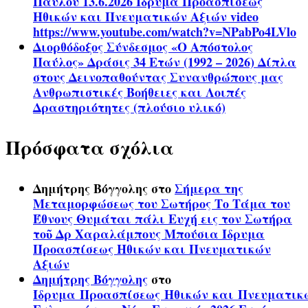
Παύλου 13.6.2026 Ίδρυμα Προασπίσεως
Ηθικών και Πνευματικών Αξιών video
https://www.youtube.com/watch?v=NPabPo4LVlo
Διορθόδοξος Σύνδεσμος «Ο Απόστολος
Παύλος» Δράσις 34 Ετών (1992 – 2026) Δίπλα
στους Δεινοπαθούντας Συνανθρώπους μας
Ανθρωπιστικές Βοήθειες και Λοιπές
Δραστηριότητες (πλούσιο υλικό)
Πρόσφατα σχόλια
Δημήτρης Βόγγολης
στο
Σήμερα της
Μεταμορφώσεως του Σωτήρος Το Τάμα του
Έθνους Θυμάται πάλι Ευχή εις τον Σωτήρα
τοῦ Δρ Χαραλάμπους Μπούσια Ίδρυμα
Προασπίσεως Ηθικών και Πνευματικών
Αξιών
Δημήτρης Βόγγολης
στο
Ίδρυμα Προασπίσεως Ηθικών και Πνευματικ