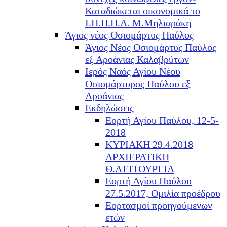
Καταδιώκεται οικονομικά το
Ι.Π.Η.Π.Α. Μ.Μηλιαράκη
Άγιος νέος Οσιομάρτυς Παύλος
Άγιος Νέος Οσιομάρτυς Παύλος
εξ Αροάνιας Καλαβρύτων
Ιερός Ναός Αγίου Νέου
Οσιομάρτυρος Παύλου εξ
Αροάνιας
Εκδηλώσεις
Εορτή Αγίου Παύλου, 12-5-
2018
ΚΥΡΙΑΚΗ 29.4.2018
ΑΡΧΙΕΡΑΤΙΚΗ
Θ.ΛΕΙΤΟΥΡΓΙΑ
Εορτή Αγίου Παύλου
27.5.2017, Ομιλία προέδρου
Εορτασμοί προηγούμενων
ετών