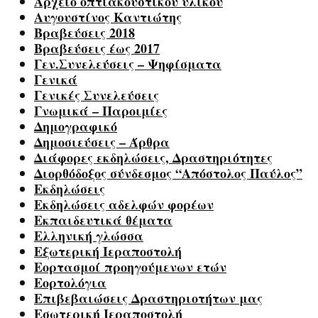
Αρχείο οπτιακουστικού υλικού
Αυγουστίνος Καντιώτης
Βραβεύσεις 2018
Βραβεύσεις έως 2017
Γεν.Συνελεύσεις – Ψηφίσματα
Γενικά
Γενικές Συνελεύσεις
Γνωμικά – Παροιμίες
Δημογραφικό
Δημοσιεύσεις – Άρθρα
Διάφορες εκδηλώσεις, Δραστηριότητες
Διορθόδοξος σύνδεσμος “Απόστολος Παύλος”
Εκδηλώσεις
Εκδηλώσεις αδελφών φορέων
Εκπαιδευτικά θέματα
Ελληνική γλώσσα
Εξωτερική Ιεραποστολή
Εορτασμοί προηγούμενων ετών
Εορτολόγια
Επιβεβαιώσεις Δραστηριοτήτων μας
Εσωτερική Ιεραποστολή