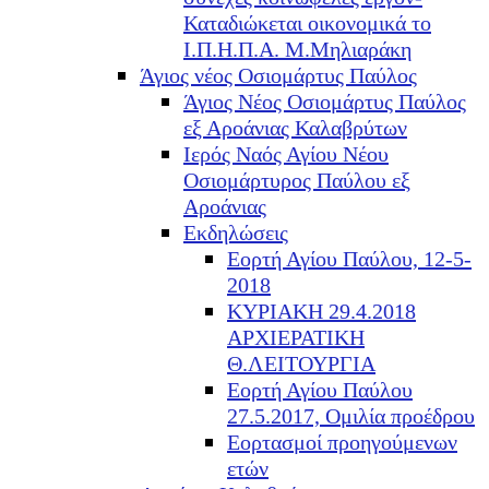
Καταδιώκεται οικονομικά το
Ι.Π.Η.Π.Α. Μ.Μηλιαράκη
Άγιος νέος Οσιομάρτυς Παύλος
Άγιος Νέος Οσιομάρτυς Παύλος
εξ Αροάνιας Καλαβρύτων
Ιερός Ναός Αγίου Νέου
Οσιομάρτυρος Παύλου εξ
Αροάνιας
Εκδηλώσεις
Εορτή Αγίου Παύλου, 12-5-
2018
ΚΥΡΙΑΚΗ 29.4.2018
ΑΡΧΙΕΡΑΤΙΚΗ
Θ.ΛΕΙΤΟΥΡΓΙΑ
Εορτή Αγίου Παύλου
27.5.2017, Ομιλία προέδρου
Εορτασμοί προηγούμενων
ετών