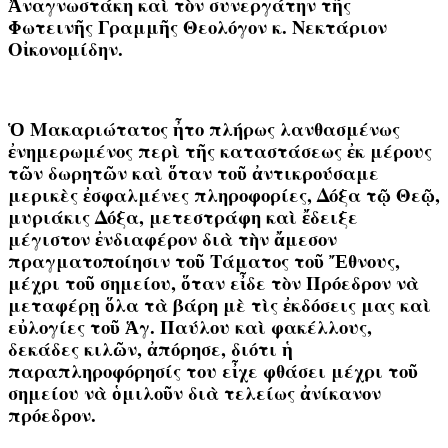
Ἀναγνωστάκη καὶ τὸν συνεργάτην τῆς
Φωτεινῆς Γραμμῆς Θεολόγον κ. Νεκτάριον
Οἰκονομίδην.
Ὁ Μακαριώτατος ἦτο πλήρως λανθασμένως
ἐνημερωμένος περὶ τῆς καταστάσεως ἐκ μέρους
τῶν δωρητῶν καὶ ὅταν τοῦ ἀντικρούσαμε
μερικὲς ἐσφαλμένες πληροφορίες,
Δόξα τῷ Θεῷ,
μυριάκις Δόξα
, μετεστράφη καὶ ἔδειξε
μέγιστον ἐνδιαφέρον διὰ τὴν ἄμεσον
πραγματοποίησιν τοῦ Τάματος τοῦ Ἔθνους,
μέχρι τοῦ σημείου, ὅταν εἶδε τὸν Πρόεδρον νὰ
μεταφέρῃ ὅλα τὰ βάρη μὲ τὶς ἐκδόσεις μας καὶ
εὐλογίες τοῦ Ἁγ. Παύλου καὶ φακέλλους,
δεκάδες κιλῶν, ἀπόρησε, διότι ἡ
παραπληροφόρησίς του εἶχε φθάσει μέχρι τοῦ
σημείου νὰ ὁμιλοῦν διὰ τελείως ἀνίκανον
πρόεδρον.