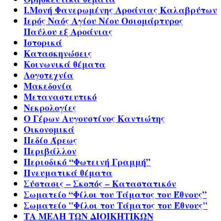
Ι.Μονή Φανερωμένης Αροάνιας Καλαβρύτων
Ιερός Ναός Αγίου Νέου Οσιομάρτυρος
Παύλου εξ Αροάνιας
Ιστορικά
Κατασκηνώσεις
Κοινωνικά θέματα
Λογοτεχνία
Μακεδονία
Μεταναστευτικό
Νεκρολογίες
Ο Γέρων Αυγουστίνος Καντιώτης
Οικονομικά
Πεδίο Άρεως
Περιβάλλον
Περιοδικό “Φωτεινή Γραμμή”
Πνευματικά θέματα
Σύστασις – Σκοπός – Καταστατικόν
Σωματείο “Φίλοι του Τάματος του Έθνους”
Σωματείο "Φίλοι του Τάματος του Έθνους"
ΤΑ ΜΕΛΗ ΤΩΝ ΔΙΟΙΚΗΤΙΚΩΝ