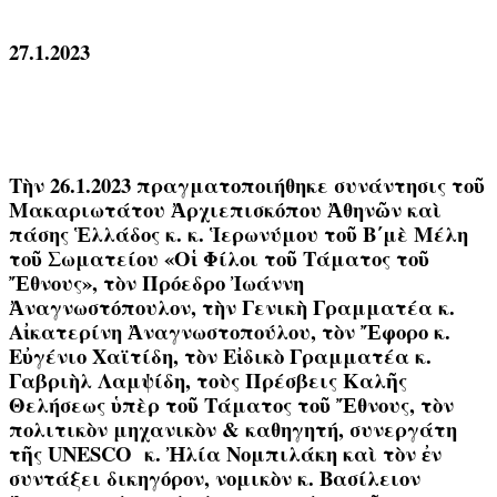
27.1.2023
Τὴν 26.1.2023 πραγματοποιήθηκε συνάντησις τοῦ
Μακαριωτάτου Ἀρχιεπισκόπου Ἀθηνῶν καὶ
πάσης Ἑλλάδος κ. κ. Ἱερωνύμου τοῦ Β΄μὲ Μέλη
τοῦ Σωματείου «Οἱ Φίλοι τοῦ Τάματος τοῦ
Ἔθνους», τὸν Πρόεδρο Ἰωάννη
Ἀναγνωστόπουλον, τὴν Γενικὴ Γραμματέα κ.
Αἰκατερίνη Ἀναγνωστοπούλου, τὸν Ἔφορο κ.
Εὐγένιο Χαϊτίδη, τὸν Εἰδικὸ Γραμματέα κ.
Γαβριὴλ Λαμψίδη, τοὺς Πρέσβεις Καλῆς
Θελήσεως ὑπὲρ τοῦ Τάματος τοῦ Ἔθνους, τὸν
πολιτικὸν μηχανικὸν & καθηγητή, συνεργάτη
τῆς UNESCO κ. Ἠλία Νομπιλάκη καὶ τὸν ἐν
συντάξει δικηγόρον, νομικὸν κ. Βασίλειον