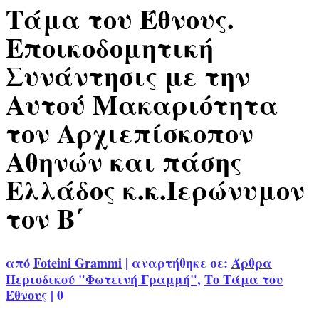
Τάμα του Έθνους.
Εποικοδομητική
Συνάντησις με την
Αυτού Μακαριότητα
τον Αρχιεπίσκοπον
Αθηνών και πάσης
Ελλάδος κ.κ.Ιερώνυμον
τον Β΄
από
Foteini Grammi
|
αναρτήθηκε σε:
Άρθρα
Περιοδικού "Φωτεινή Γραμμή"
,
Το Τάμα του
Έθνους
|
0