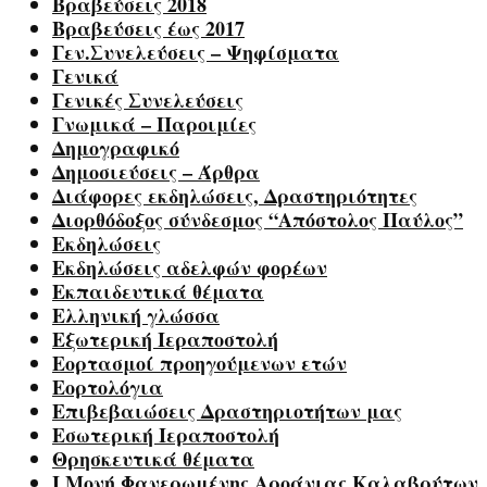
Βραβεύσεις 2018
Βραβεύσεις έως 2017
Γεν.Συνελεύσεις – Ψηφίσματα
Γενικά
Γενικές Συνελεύσεις
Γνωμικά – Παροιμίες
Δημογραφικό
Δημοσιεύσεις – Άρθρα
Διάφορες εκδηλώσεις, Δραστηριότητες
Διορθόδοξος σύνδεσμος “Απόστολος Παύλος”
Εκδηλώσεις
Εκδηλώσεις αδελφών φορέων
Εκπαιδευτικά θέματα
Ελληνική γλώσσα
Εξωτερική Ιεραποστολή
Εορτασμοί προηγούμενων ετών
Εορτολόγια
Επιβεβαιώσεις Δραστηριοτήτων μας
Εσωτερική Ιεραποστολή
Θρησκευτικά θέματα
Ι.Μονή Φανερωμένης Αροάνιας Καλαβρύτων