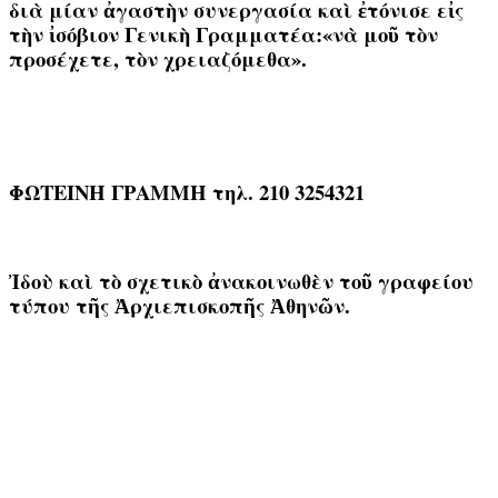
διὰ μίαν ἀγαστὴν συνεργασία καὶ ἐτόνισε εἰς
τὴν ἰσόβιον Γενικὴ Γραμματέα:«νὰ μοῦ τὸν
προσέχετε, τὸν χρειαζόμεθα».
ΦΩΤΕΙΝΗ ΓΡΑΜΜΗ τηλ. 210 3254321
Ἰδοὺ καὶ τὸ σχετικὸ ἀνακοινωθὲν τοῦ γραφείου
τύπου τῆς Ἀρχιεπισκοπῆς Ἀθηνῶν.