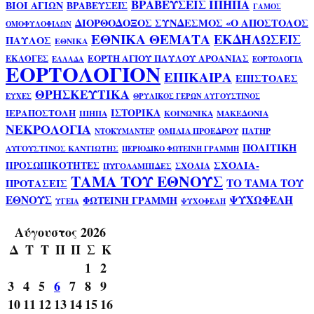
ΒΡΑΒΕΥΣΕΙΣ ΙΠΗΠΑ
ΒΙΟΙ ΑΓΙΩΝ
ΒΡΑΒΕΥΣΕΙΣ
ΓΑΜΟΣ
ΔΙΟΡΘΟΔΟΞΟΣ ΣΥΝΔΕΣΜΟΣ «Ο ΑΠΟΣΤΟΛΟΣ
ΟΜΟΦΥΛΟΦΙΛΩΝ
ΕΘΝΙΚΑ ΘΕΜΑΤΑ
ΕΚΔΗΛΩΣΕΙΣ
ΠΑΥΛΟΣ
ΕΘΝΙΚΑ
ΕΟΡΤΗ ΑΓΙΟΥ ΠΑΥΛΟΥ ΑΡΟΑΝΙΑΣ
ΕΚΛΟΓΕΣ
ΕΛΛΑΔΑ
ΕΟΡΤΟΛΟΓΙΑ
ΕΟΡΤΟΛΟΓΙΟΝ
ΕΠΙΚΑΙΡΑ
ΕΠΙΣΤΟΛΕΣ
ΘΡΗΣΚΕΥΤΙΚΑ
ΕΥΧΕΣ
ΘΡΥΛΙΚΟΣ ΓΕΡΩΝ ΑΥΓΟΥΣΤΙΝΟΣ
ΙΣΤΟΡΙΚΑ
ΙΕΡΑΠΟΣΤΟΛΗ
ΙΠΗΠΑ
ΚΟΙΝΩΝΙΚΑ
ΜΑΚΕΔΟΝΙΑ
ΝΕΚΡΟΛΟΓΙΑ
ΟΜΙΛΙΑ ΠΡΟΕΔΡΟΥ
ΠΑΤΗΡ
ΝΤΟΚΥΜΑΝΤΕΡ
ΠΟΛΙΤΙΚΗ
ΑΥΓΟΥΣΤΙΝΟΣ ΚΑΝΤΙΩΤΗΣ
ΠΕΡΙΟΔΙΚΟ ΦΩΤΕΙΝΗ ΓΡΑΜΜΗ
ΣΧΟΛΙΑ-
ΠΡΟΣΩΠΙΚΟΤΗΤΕΣ
ΣΧΟΛΙΑ
ΠΥΓΟΛΑΜΠΙΔΕΣ
ΤΑΜΑ ΤΟΥ ΕΘΝΟΥΣ
ΤΟ ΤΑΜΑ ΤΟΥ
ΠΡΟΤΑΣΕΙΣ
ΕΘΝΟΥΣ
ΨΥΧΩΦΕΛΗ
ΦΩΤΕΙΝΗ ΓΡΑΜΜΗ
ΥΓΕΙΑ
ΨΥΧΟΦΕΛΗ
Αύγουστος 2026
Δ
Τ
Τ
Π
Π
Σ
Κ
1
2
3
4
5
6
7
8
9
10
11
12
13
14
15
16