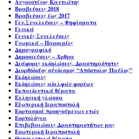
Αυγουστίνος Καντιώτης
Βραβεύσεις 2018
Βραβεύσεις έως 2017
Γεν.Συνελεύσεις – Ψηφίσματα
Γενικά
Γενικές Συνελεύσεις
Γνωμικά – Παροιμίες
Δημογραφικό
Δημοσιεύσεις – Άρθρα
Διάφορες εκδηλώσεις, Δραστηριότητες
Διορθόδοξος σύνδεσμος “Απόστολος Παύλος”
Εκδηλώσεις
Εκδηλώσεις αδελφών φορέων
Εκπαιδευτικά θέματα
Ελληνική γλώσσα
Εξωτερική Ιεραποστολή
Εορτασμοί προηγούμενων ετών
Εορτολόγια
Επιβεβαιώσεις Δραστηριοτήτων μας
Εσωτερική Ιεραποστολή
Θρησκευτικά θέματα