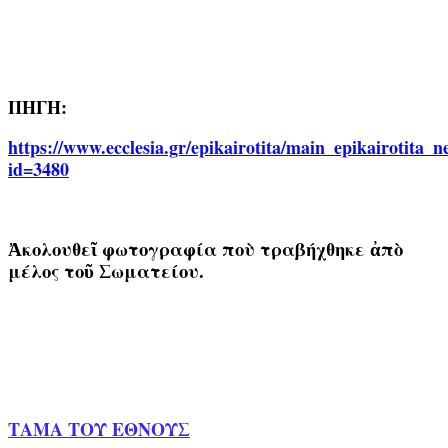
ΠΗΓΗ:
https://www.ecclesia.gr/epikairotita/main_epikairotita_n
id=3480
Ἀκολουθεῖ φωτογραφία ποὺ τραβήχθηκε ἀπὸ
μέλος τοῦ Σωματείου.
ΤΑΜΑ ΤΟΥ ΕΘΝΟΥΣ