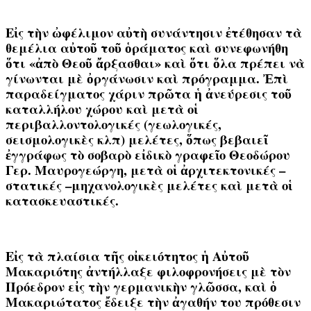
Εἰς τὴν ὠφέλιμον αὐτὴ συνάντησιν ἐτέθησαν τὰ
θεμέλια αὐτοῦ τοῦ ὁράματος καὶ συνεφωνήθη
ὅτι «ἀπὸ Θεοῦ ἄρξασθαι» καὶ ὅτι ὅλα πρέπει νὰ
γίνωνται μὲ ὀργάνωσιν καὶ πρόγραμμα. Ἐπὶ
παραδείγματος χάριν πρῶτα ἡ ἀνεύρεσις τοῦ
καταλλήλου χώρου καὶ μετὰ οἱ
περιβαλλοντολογικές (γεωλογικές,
σεισμολογικὲς κλπ) μελέτες, ὅπως βεβαιεῖ
ἐγγράφως τὸ σοβαρὸ εἰδικὸ γραφεῖο Θεοδώρου
Γερ. Μαυρογεώργη, μετὰ οἱ ἀρχιτεκτονικές –
στατικές –μηχανολογικὲς μελέτες καὶ μετὰ οἱ
κατασκευαστικές.
Εἰς τὰ πλαίσια τῆς οἰκειότητος ἡ Αὐτοῦ
Μακαριότης ἀντήλλαξε φιλοφρονήσεις μὲ τὸν
Πρόεδρον εἰς τὴν γερμανικὴν γλῶσσα, καὶ ὁ
Μακαριώτατος ἔδειξε τὴν ἀγαθήν του πρόθεσιν