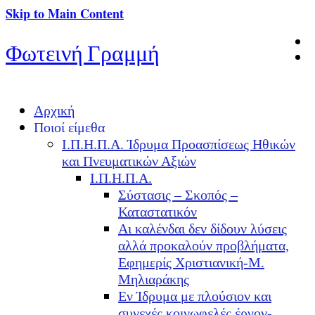
Skip to Main Content
Φωτεινή Γραμμή
Αρχική
Ποιοί είμεθα
Ι.Π.Η.Π.Α. Ίδρυμα Προασπίσεως Ηθικών
και Πνευματικών Αξιών
Ι.Π.Η.Π.Α.
Σύστασις – Σκοπός –
Καταστατικόν
Αι καλένδαι δεν δίδουν λύσεις
αλλά προκαλούν προβλήματα,
Εφημερίς Χριστιανική-Μ.
Μηλιαράκης
Εν Ίδρυμα με πλούσιον και
συνεχές κοινωφελές έργον-