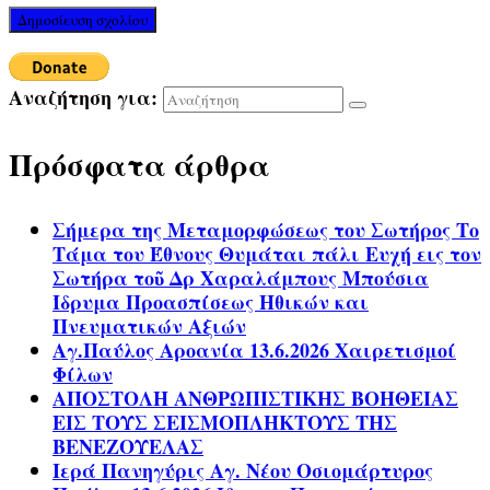
Αναζήτηση για:
Πρόσφατα άρθρα
Σήμερα της Μεταμορφώσεως του Σωτήρος Το
Τάμα του Έθνους Θυμάται πάλι Ευχή εις τον
Σωτήρα τοῦ Δρ Χαραλάμπους Μπούσια
Ίδρυμα Προασπίσεως Ηθικών και
Πνευματικών Αξιών
Αγ.Παύλος Αροανία 13.6.2026 Χαιρετισμοί
Φίλων
ΑΠΟΣΤΟΛΗ ΑΝΘΡΩΠΙΣΤΙΚΗΣ ΒΟΗΘΕΙΑΣ
ΕΙΣ ΤΟΥΣ ΣΕΙΣΜΟΠΛΗΚΤΟΥΣ ΤΗΣ
ΒΕΝΕΖΟΥΕΛΑΣ
Ιερά Πανηγύρις Αγ. Νέου Οσιομάρτυρος