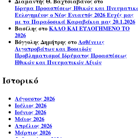
Διαμαντής Θ. Βαχτσιαβάνος
στο
Ίδρυμα Προασπίσεως Ηθικών και Πνευματικ
Ευλογημένος ο Νέος Ενιαυτός 2026 Ευχές μας
με τα Παραδοσικά Καραβάκια μας 20.1.2026
Βασίλης
στο
ΚΑΛΟ ΚΑΙ ΕΥΛΟΓΗΜΕΝΟ ΤΟ
2026
Βόγγολης Δημήτρης
στο
Ασθένειες
Αιγοπροβάτων και Βοοειδών
Προβληματισμοί Ιδρύματος Προασπίσεως
Ηθικών και Πνευματικών Αξιών
Ιστορικό
Αύγουστος 2026
Ιούλιος 2026
Ιούνιος 2026
Μάιος 2026
Απρίλιος 2026
Μάρτιος 2026