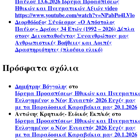
Παύλου 13.6.2026 Ίδρυμα Προασπίσεως
Ηθικών και Πνευματικών Αξιών video
https://www.youtube.com/watch?v=NPabPo4LVlo
Διορθόδοξος Σύνδεσμος «Ο Απόστολος
Παύλος» Δράσις 34 Ετών (1992 – 2026) Δίπλα
στους Δεινοπαθούντας Συνανθρώπους μας
Ανθρωπιστικές Βοήθειες και Λοιπές
Δραστηριότητες (πλούσιο υλικό)
Πρόσφατα σχόλια
Δημήτρης Βόγγολης
στο
Ίδρυμα Προασπίσεως Ηθικών και Πνευματικ
Ευλογημένος ο Νέος Ενιαυτός 2026 Ευχές μας
με τα Παραδοσικά Καραβάκια μας 20.1.2026
Αντώνης Κρητικός- Ειδικός Εκπ/κός
στο
Ίδρυμα Προασπίσεως Ηθικών και Πνευματικ
Ευλογημένος ο Νέος Ενιαυτός 2026 Ευχές μας
με τα Παραδοσικά Καραβάκια μας 20.1.2026