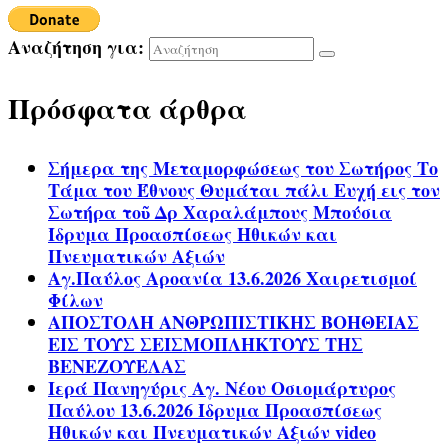
Αναζήτηση για:
Πρόσφατα άρθρα
Σήμερα της Μεταμορφώσεως του Σωτήρος Το
Τάμα του Έθνους Θυμάται πάλι Ευχή εις τον
Σωτήρα τοῦ Δρ Χαραλάμπους Μπούσια
Ίδρυμα Προασπίσεως Ηθικών και
Πνευματικών Αξιών
Αγ.Παύλος Αροανία 13.6.2026 Χαιρετισμοί
Φίλων
ΑΠΟΣΤΟΛΗ ΑΝΘΡΩΠΙΣΤΙΚΗΣ ΒΟΗΘΕΙΑΣ
ΕΙΣ ΤΟΥΣ ΣΕΙΣΜΟΠΛΗΚΤΟΥΣ ΤΗΣ
ΒΕΝΕΖΟΥΕΛΑΣ
Ιερά Πανηγύρις Αγ. Νέου Οσιομάρτυρος
Παύλου 13.6.2026 Ίδρυμα Προασπίσεως
Ηθικών και Πνευματικών Αξιών video