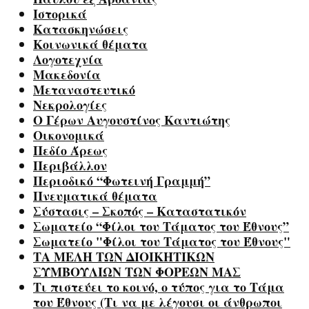
Ιστορικά
Κατασκηνώσεις
Κοινωνικά θέματα
Λογοτεχνία
Μακεδονία
Μεταναστευτικό
Νεκρολογίες
Ο Γέρων Αυγουστίνος Καντιώτης
Οικονομικά
Πεδίο Άρεως
Περιβάλλον
Περιοδικό “Φωτεινή Γραμμή”
Πνευματικά θέματα
Σύστασις – Σκοπός – Καταστατικόν
Σωματείο “Φίλοι του Τάματος του Έθνους”
Σωματείο "Φίλοι του Τάματος του Έθνους"
ΤΑ ΜΕΛΗ ΤΩΝ ΔΙΟΙΚΗΤΙΚΩΝ
ΣΥΜΒΟΥΛΙΩΝ ΤΩΝ ΦΟΡΕΩΝ ΜΑΣ
Τι πιστεύει το κοινό, ο τύπος για το Τάμα
του Έθνους (Τι να με λέγουσι οι άνθρωποι