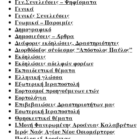
Γεν.Συνελεύσεις – Ψηφίσματα
Γενικά
Γενικές Συνελεύσεις
Γνωμικά – Παροιμίες
Δημογραφικό
Δημοσιεύσεις – Άρθρα
Διάφορες εκδηλώσεις, Δραστηριότητες
Διορθόδοξος σύνδεσμος “Απόστολος Παύλος”
Εκδηλώσεις
Εκδηλώσεις αδελφών φορέων
Εκπαιδευτικά θέματα
Ελληνική γλώσσα
Εξωτερική Ιεραποστολή
Εορτασμοί προηγούμενων ετών
Εορτολόγια
Επιβεβαιώσεις Δραστηριοτήτων μας
Εσωτερική Ιεραποστολή
Θρησκευτικά θέματα
Ι.Μονή Φανερωμένης Αροάνιας Καλαβρύτων
Ιερός Ναός Αγίου Νέου Οσιομάρτυρος
Παύλου εξ Αροάνιας