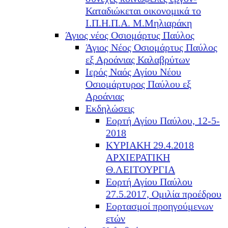
Καταδιώκεται οικονομικά το
Ι.Π.Η.Π.Α. Μ.Μηλιαράκη
Άγιος νέος Οσιομάρτυς Παύλος
Άγιος Νέος Οσιομάρτυς Παύλος
εξ Αροάνιας Καλαβρύτων
Ιερός Ναός Αγίου Νέου
Οσιομάρτυρος Παύλου εξ
Αροάνιας
Εκδηλώσεις
Εορτή Αγίου Παύλου, 12-5-
2018
ΚΥΡΙΑΚΗ 29.4.2018
ΑΡΧΙΕΡΑΤΙΚΗ
Θ.ΛΕΙΤΟΥΡΓΙΑ
Εορτή Αγίου Παύλου
27.5.2017, Ομιλία προέδρου
Εορτασμοί προηγούμενων
ετών