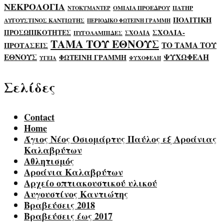
ΝΕΚΡΟΛΟΓΙΑ
ΟΜΙΛΙΑ ΠΡΟΕΔΡΟΥ
ΠΑΤΗΡ
ΝΤΟΚΥΜΑΝΤΕΡ
ΠΟΛΙΤΙΚΗ
ΑΥΓΟΥΣΤΙΝΟΣ ΚΑΝΤΙΩΤΗΣ
ΠΕΡΙΟΔΙΚΟ ΦΩΤΕΙΝΗ ΓΡΑΜΜΗ
ΣΧΟΛΙΑ-
ΠΡΟΣΩΠΙΚΟΤΗΤΕΣ
ΣΧΟΛΙΑ
ΠΥΓΟΛΑΜΠΙΔΕΣ
ΤΑΜΑ ΤΟΥ ΕΘΝΟΥΣ
ΤΟ ΤΑΜΑ ΤΟΥ
ΠΡΟΤΑΣΕΙΣ
ΕΘΝΟΥΣ
ΨΥΧΩΦΕΛΗ
ΦΩΤΕΙΝΗ ΓΡΑΜΜΗ
ΥΓΕΙΑ
ΨΥΧΟΦΕΛΗ
Σελίδες
Contact
Home
Άγιος Νέος Οσιομάρτυς Παύλος εξ Αροάνιας
Καλαβρύτων
Αθλητισμός
Αροάνια Καλαβρύτων
Αρχείο οπτιακουστικού υλικού
Αυγουστίνος Καντιώτης
Βραβεύσεις 2018
Βραβεύσεις έως 2017