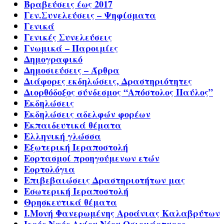
Βραβεύσεις έως 2017
Γεν.Συνελεύσεις – Ψηφίσματα
Γενικά
Γενικές Συνελεύσεις
Γνωμικά – Παροιμίες
Δημογραφικό
Δημοσιεύσεις – Άρθρα
Διάφορες εκδηλώσεις, Δραστηριότητες
Διορθόδοξος σύνδεσμος “Απόστολος Παύλος”
Εκδηλώσεις
Εκδηλώσεις αδελφών φορέων
Εκπαιδευτικά θέματα
Ελληνική γλώσσα
Εξωτερική Ιεραποστολή
Εορτασμοί προηγούμενων ετών
Εορτολόγια
Επιβεβαιώσεις Δραστηριοτήτων μας
Εσωτερική Ιεραποστολή
Θρησκευτικά θέματα
Ι.Μονή Φανερωμένης Αροάνιας Καλαβρύτων