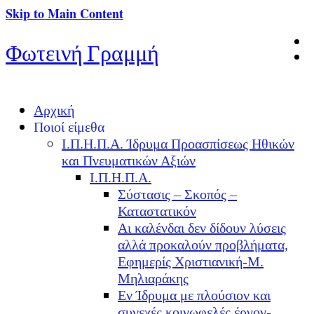
Skip to Main Content
Φωτεινή Γραμμή
Αρχική
Ποιοί είμεθα
Ι.Π.Η.Π.Α. Ίδρυμα Προασπίσεως Ηθικών
και Πνευματικών Αξιών
Ι.Π.Η.Π.Α.
Σύστασις – Σκοπός –
Καταστατικόν
Αι καλένδαι δεν δίδουν λύσεις
αλλά προκαλούν προβλήματα,
Εφημερίς Χριστιανική-Μ.
Μηλιαράκης
Εν Ίδρυμα με πλούσιον και
συνεχές κοινωφελές έργον-