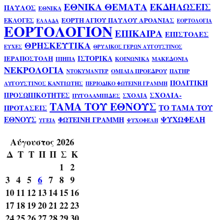
ΕΘΝΙΚΑ ΘΕΜΑΤΑ
ΕΚΔΗΛΩΣΕΙΣ
ΠΑΥΛΟΣ
ΕΘΝΙΚΑ
ΕΟΡΤΗ ΑΓΙΟΥ ΠΑΥΛΟΥ ΑΡΟΑΝΙΑΣ
ΕΚΛΟΓΕΣ
ΕΛΛΑΔΑ
ΕΟΡΤΟΛΟΓΙΑ
ΕΟΡΤΟΛΟΓΙΟΝ
ΕΠΙΚΑΙΡΑ
ΕΠΙΣΤΟΛΕΣ
ΘΡΗΣΚΕΥΤΙΚΑ
ΕΥΧΕΣ
ΘΡΥΛΙΚΟΣ ΓΕΡΩΝ ΑΥΓΟΥΣΤΙΝΟΣ
ΙΣΤΟΡΙΚΑ
ΙΕΡΑΠΟΣΤΟΛΗ
ΙΠΗΠΑ
ΚΟΙΝΩΝΙΚΑ
ΜΑΚΕΔΟΝΙΑ
ΝΕΚΡΟΛΟΓΙΑ
ΟΜΙΛΙΑ ΠΡΟΕΔΡΟΥ
ΠΑΤΗΡ
ΝΤΟΚΥΜΑΝΤΕΡ
ΠΟΛΙΤΙΚΗ
ΑΥΓΟΥΣΤΙΝΟΣ ΚΑΝΤΙΩΤΗΣ
ΠΕΡΙΟΔΙΚΟ ΦΩΤΕΙΝΗ ΓΡΑΜΜΗ
ΣΧΟΛΙΑ-
ΠΡΟΣΩΠΙΚΟΤΗΤΕΣ
ΣΧΟΛΙΑ
ΠΥΓΟΛΑΜΠΙΔΕΣ
ΤΑΜΑ ΤΟΥ ΕΘΝΟΥΣ
ΤΟ ΤΑΜΑ ΤΟΥ
ΠΡΟΤΑΣΕΙΣ
ΕΘΝΟΥΣ
ΨΥΧΩΦΕΛΗ
ΦΩΤΕΙΝΗ ΓΡΑΜΜΗ
ΥΓΕΙΑ
ΨΥΧΟΦΕΛΗ
Αύγουστος 2026
Δ
Τ
Τ
Π
Π
Σ
Κ
1
2
3
4
5
6
7
8
9
10
11
12
13
14
15
16
17
18
19
20
21
22
23
24
25
26
27
28
29
30