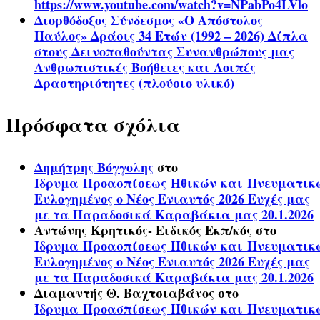
https://www.youtube.com/watch?v=NPabPo4LVlo
Διορθόδοξος Σύνδεσμος «Ο Απόστολος
Παύλος» Δράσις 34 Ετών (1992 – 2026) Δίπλα
στους Δεινοπαθούντας Συνανθρώπους μας
Ανθρωπιστικές Βοήθειες και Λοιπές
Δραστηριότητες (πλούσιο υλικό)
Πρόσφατα σχόλια
Δημήτρης Βόγγολης
στο
Ίδρυμα Προασπίσεως Ηθικών και Πνευματικ
Ευλογημένος ο Νέος Ενιαυτός 2026 Ευχές μας
με τα Παραδοσικά Καραβάκια μας 20.1.2026
Αντώνης Κρητικός- Ειδικός Εκπ/κός
στο
Ίδρυμα Προασπίσεως Ηθικών και Πνευματικ
Ευλογημένος ο Νέος Ενιαυτός 2026 Ευχές μας
με τα Παραδοσικά Καραβάκια μας 20.1.2026
Διαμαντής Θ. Βαχτσιαβάνος
στο
Ίδρυμα Προασπίσεως Ηθικών και Πνευματικ