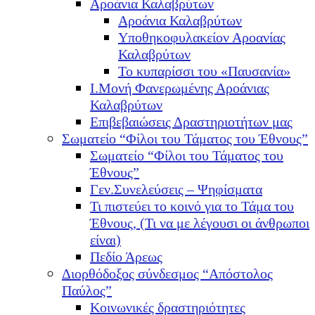
Αροάνια Καλαβρύτων
Αροάνια Καλαβρύτων
Υποθηκοφυλακείον Αροανίας
Καλαβρύτων
Το κυπαρίσσι του «Παυσανία»
Ι.Μονή Φανερωμένης Αροάνιας
Καλαβρύτων
Επιβεβαιώσεις Δραστηριοτήτων μας
Σωματείο “Φίλοι του Τάματος του Έθνους”
Σωματείο “Φίλοι του Τάματος του
Έθνους”
Γεν.Συνελεύσεις – Ψηφίσματα
Τι πιστεύει το κοινό για το Τάμα του
Έθνους, (Τι να με λέγουσι οι άνθρωποι
είναι)
Πεδίο Άρεως
Διορθόδοξος σύνδεσμος “Απόστολος
Παύλος”
Κοινωνικές δραστηριότητες