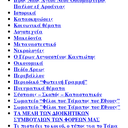
Ιερός Ναός Αγίου Νέου Οσιομάρτυρος
Παύλου εξ Αροάνιας
Ιστορικά
Κατασκηνώσεις
Κοινωνικά θέματα
Λογοτεχνία
Μακεδονία
Μεταναστευτικό
Νεκρολογίες
Ο Γέρων Αυγουστίνος Καντιώτης
Οικονομικά
Πεδίο Άρεως
Περιβάλλον
Περιοδικό “Φωτεινή Γραμμή”
Πνευματικά θέματα
Σύστασις – Σκοπός – Καταστατικόν
Σωματείο “Φίλοι του Τάματος του Έθνους”
Σωματείο "Φίλοι του Τάματος του Έθνους"
ΤΑ ΜΕΛΗ ΤΩΝ ΔΙΟΙΚΗΤΙΚΩΝ
ΣΥΜΒΟΥΛΙΩΝ ΤΩΝ ΦΟΡΕΩΝ ΜΑΣ
Τι πιστεύει το κοινό, ο τύπος για το Τάμα