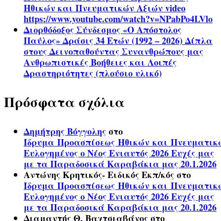
Ηθικών και Πνευματικών Αξιών video
https://www.youtube.com/watch?v=NPabPo4LVlo
Διορθόδοξος Σύνδεσμος «Ο Απόστολος
Παύλος» Δράσις 34 Ετών (1992 – 2026) Δίπλα
στους Δεινοπαθούντας Συνανθρώπους μας
Ανθρωπιστικές Βοήθειες και Λοιπές
Δραστηριότητες (πλούσιο υλικό)
Πρόσφατα σχόλια
Δημήτρης Βόγγολης
στο
Ίδρυμα Προασπίσεως Ηθικών και Πνευματικ
Ευλογημένος ο Νέος Ενιαυτός 2026 Ευχές μας
με τα Παραδοσικά Καραβάκια μας 20.1.2026
Αντώνης Κρητικός- Ειδικός Εκπ/κός
στο
Ίδρυμα Προασπίσεως Ηθικών και Πνευματικ
Ευλογημένος ο Νέος Ενιαυτός 2026 Ευχές μας
με τα Παραδοσικά Καραβάκια μας 20.1.2026
Διαμαντής Θ. Βαχτσιαβάνος
στο