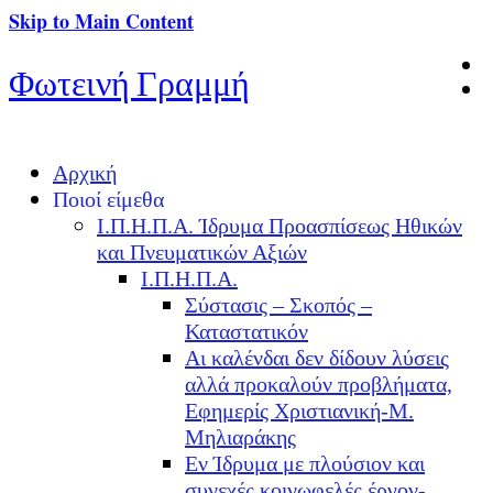
Skip to Main Content
Φωτεινή Γραμμή
Αρχική
Ποιοί είμεθα
Ι.Π.Η.Π.Α. Ίδρυμα Προασπίσεως Ηθικών
και Πνευματικών Αξιών
Ι.Π.Η.Π.Α.
Σύστασις – Σκοπός –
Καταστατικόν
Αι καλένδαι δεν δίδουν λύσεις
αλλά προκαλούν προβλήματα,
Εφημερίς Χριστιανική-Μ.
Μηλιαράκης
Εν Ίδρυμα με πλούσιον και
συνεχές κοινωφελές έργον-