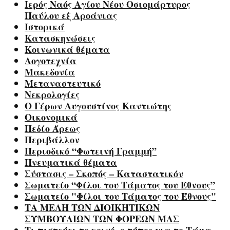
Ιερός Ναός Αγίου Νέου Οσιομάρτυρος
Παύλου εξ Αροάνιας
Ιστορικά
Κατασκηνώσεις
Κοινωνικά θέματα
Λογοτεχνία
Μακεδονία
Μεταναστευτικό
Νεκρολογίες
Ο Γέρων Αυγουστίνος Καντιώτης
Οικονομικά
Πεδίο Άρεως
Περιβάλλον
Περιοδικό “Φωτεινή Γραμμή”
Πνευματικά θέματα
Σύστασις – Σκοπός – Καταστατικόν
Σωματείο “Φίλοι του Τάματος του Έθνους”
Σωματείο "Φίλοι του Τάματος του Έθνους"
ΤΑ ΜΕΛΗ ΤΩΝ ΔΙΟΙΚΗΤΙΚΩΝ
ΣΥΜΒΟΥΛΙΩΝ ΤΩΝ ΦΟΡΕΩΝ ΜΑΣ