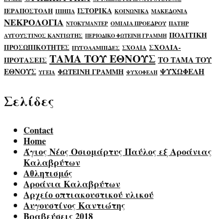
ΙΣΤΟΡΙΚΑ
ΙΕΡΑΠΟΣΤΟΛΗ
ΙΠΗΠΑ
ΚΟΙΝΩΝΙΚΑ
ΜΑΚΕΔΟΝΙΑ
ΝΕΚΡΟΛΟΓΙΑ
ΟΜΙΛΙΑ ΠΡΟΕΔΡΟΥ
ΠΑΤΗΡ
ΝΤΟΚΥΜΑΝΤΕΡ
ΠΟΛΙΤΙΚΗ
ΑΥΓΟΥΣΤΙΝΟΣ ΚΑΝΤΙΩΤΗΣ
ΠΕΡΙΟΔΙΚΟ ΦΩΤΕΙΝΗ ΓΡΑΜΜΗ
ΣΧΟΛΙΑ-
ΠΡΟΣΩΠΙΚΟΤΗΤΕΣ
ΣΧΟΛΙΑ
ΠΥΓΟΛΑΜΠΙΔΕΣ
ΤΑΜΑ ΤΟΥ ΕΘΝΟΥΣ
ΤΟ ΤΑΜΑ ΤΟΥ
ΠΡΟΤΑΣΕΙΣ
ΕΘΝΟΥΣ
ΨΥΧΩΦΕΛΗ
ΦΩΤΕΙΝΗ ΓΡΑΜΜΗ
ΥΓΕΙΑ
ΨΥΧΟΦΕΛΗ
Σελίδες
Contact
Home
Άγιος Νέος Οσιομάρτυς Παύλος εξ Αροάνιας
Καλαβρύτων
Αθλητισμός
Αροάνια Καλαβρύτων
Αρχείο οπτιακουστικού υλικού
Αυγουστίνος Καντιώτης
Βραβεύσεις 2018