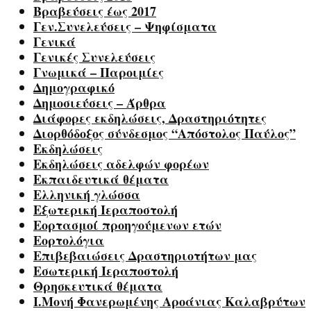
Βραβεύσεις έως 2017
Γεν.Συνελεύσεις – Ψηφίσματα
Γενικά
Γενικές Συνελεύσεις
Γνωμικά – Παροιμίες
Δημογραφικό
Δημοσιεύσεις – Άρθρα
Διάφορες εκδηλώσεις, Δραστηριότητες
Διορθόδοξος σύνδεσμος “Απόστολος Παύλος”
Εκδηλώσεις
Εκδηλώσεις αδελφών φορέων
Εκπαιδευτικά θέματα
Ελληνική γλώσσα
Εξωτερική Ιεραποστολή
Εορτασμοί προηγούμενων ετών
Εορτολόγια
Επιβεβαιώσεις Δραστηριοτήτων μας
Εσωτερική Ιεραποστολή
Θρησκευτικά θέματα
Ι.Μονή Φανερωμένης Αροάνιας Καλαβρύτων