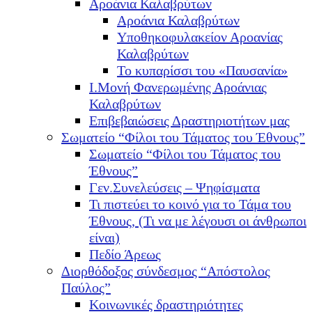
Αροάνια Καλαβρύτων
Αροάνια Καλαβρύτων
Υποθηκοφυλακείον Αροανίας
Καλαβρύτων
Το κυπαρίσσι του «Παυσανία»
Ι.Μονή Φανερωμένης Αροάνιας
Καλαβρύτων
Επιβεβαιώσεις Δραστηριοτήτων μας
Σωματείο “Φίλοι του Τάματος του Έθνους”
Σωματείο “Φίλοι του Τάματος του
Έθνους”
Γεν.Συνελεύσεις – Ψηφίσματα
Τι πιστεύει το κοινό για το Τάμα του
Έθνους, (Τι να με λέγουσι οι άνθρωποι
είναι)
Πεδίο Άρεως
Διορθόδοξος σύνδεσμος “Απόστολος
Παύλος”
Κοινωνικές δραστηριότητες