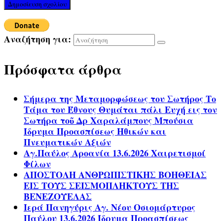
Αναζήτηση για:
Πρόσφατα άρθρα
Σήμερα της Μεταμορφώσεως του Σωτήρος Το
Τάμα του Έθνους Θυμάται πάλι Ευχή εις τον
Σωτήρα τοῦ Δρ Χαραλάμπους Μπούσια
Ίδρυμα Προασπίσεως Ηθικών και
Πνευματικών Αξιών
Αγ.Παύλος Αροανία 13.6.2026 Χαιρετισμοί
Φίλων
ΑΠΟΣΤΟΛΗ ΑΝΘΡΩΠΙΣΤΙΚΗΣ ΒΟΗΘΕΙΑΣ
ΕΙΣ ΤΟΥΣ ΣΕΙΣΜΟΠΛΗΚΤΟΥΣ ΤΗΣ
ΒΕΝΕΖΟΥΕΛΑΣ
Ιερά Πανηγύρις Αγ. Νέου Οσιομάρτυρος
Παύλου 13.6.2026 Ίδρυμα Προασπίσεως