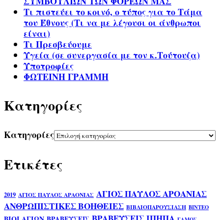
ΣΥΜΒΟΥΛΙΩΝ ΤΩΝ ΦΟΡΕΩΝ ΜΑΣ
Τι πιστεύει το κοινό, ο τύπος για το Τάμα
του Έθνους (Τι να με λέγουσι οι άνθρωποι
είναι)
Τι Πρεσβεύουμε
Υγεία (σε συνεργασία με τον κ.Τούτουζα)
Υποτροφίες
ΦΩΤΕΙΝΗ ΓΡΑΜΜΗ
Kατηγορίες
Kατηγορίες
Ετικέτες
ΑΓΙΟΣ ΠΑΥΛΟΣ ΑΡΟΑΝΙΑΣ
2019
ΑΓΙΟΣ ΠΑΥΛΟΣ ΑΡΑΟΝΙΑΣ
ΑΝΘΡΩΠΙΣΤΙΚΕΣ ΒΟΗΘΕΙΕΣ
ΒΙΒΛΙΟΠΑΡΟΥΣΙΑΣΗ
ΒΙΝΤΕΟ
ΒΡΑΒΕΥΣΕΙΣ ΙΠΗΠΑ
ΒΙΟΙ ΑΓΙΩΝ
ΒΡΑΒΕΥΣΕΙΣ
ΓΑΜΟΣ