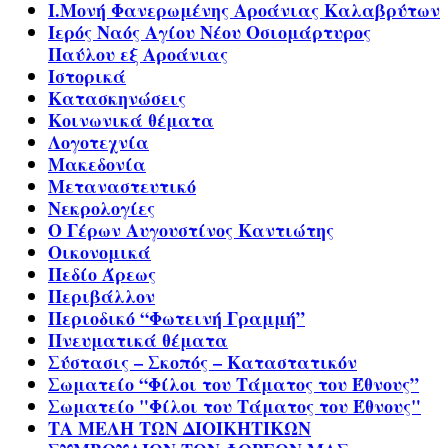
Ι.Μονή Φανερωμένης Αροάνιας Καλαβρύτων
Ιερός Ναός Αγίου Νέου Οσιομάρτυρος
Παύλου εξ Αροάνιας
Ιστορικά
Κατασκηνώσεις
Κοινωνικά θέματα
Λογοτεχνία
Μακεδονία
Μεταναστευτικό
Νεκρολογίες
Ο Γέρων Αυγουστίνος Καντιώτης
Οικονομικά
Πεδίο Άρεως
Περιβάλλον
Περιοδικό “Φωτεινή Γραμμή”
Πνευματικά θέματα
Σύστασις – Σκοπός – Καταστατικόν
Σωματείο “Φίλοι του Τάματος του Έθνους”
Σωματείο "Φίλοι του Τάματος του Έθνους"
ΤΑ ΜΕΛΗ ΤΩΝ ΔΙΟΙΚΗΤΙΚΩΝ