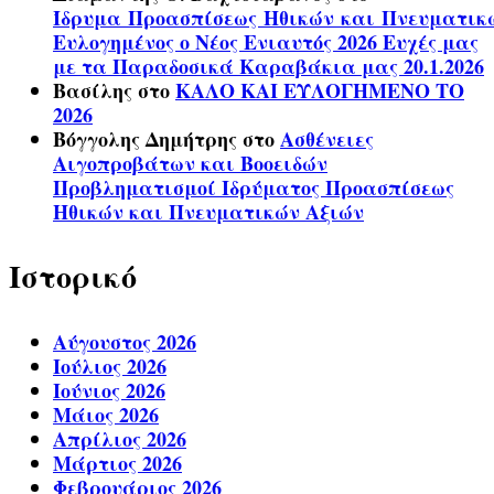
Ίδρυμα Προασπίσεως Ηθικών και Πνευματικ
Ευλογημένος ο Νέος Ενιαυτός 2026 Ευχές μας
με τα Παραδοσικά Καραβάκια μας 20.1.2026
Βασίλης
στο
ΚΑΛΟ ΚΑΙ ΕΥΛΟΓΗΜΕΝΟ ΤΟ
2026
Βόγγολης Δημήτρης
στο
Ασθένειες
Αιγοπροβάτων και Βοοειδών
Προβληματισμοί Ιδρύματος Προασπίσεως
Ηθικών και Πνευματικών Αξιών
Ιστορικό
Αύγουστος 2026
Ιούλιος 2026
Ιούνιος 2026
Μάιος 2026
Απρίλιος 2026
Μάρτιος 2026
Φεβρουάριος 2026