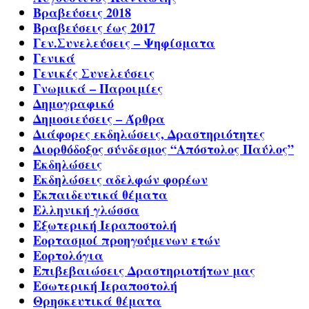
Βραβεύσεις 2018
Βραβεύσεις έως 2017
Γεν.Συνελεύσεις – Ψηφίσματα
Γενικά
Γενικές Συνελεύσεις
Γνωμικά – Παροιμίες
Δημογραφικό
Δημοσιεύσεις – Άρθρα
Διάφορες εκδηλώσεις, Δραστηριότητες
Διορθόδοξος σύνδεσμος “Απόστολος Παύλος”
Εκδηλώσεις
Εκδηλώσεις αδελφών φορέων
Εκπαιδευτικά θέματα
Ελληνική γλώσσα
Εξωτερική Ιεραποστολή
Εορτασμοί προηγούμενων ετών
Εορτολόγια
Επιβεβαιώσεις Δραστηριοτήτων μας
Εσωτερική Ιεραποστολή
Θρησκευτικά θέματα