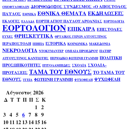
ΔΙΟΡΘΟΔΟΞΟΣ ΣΥΝΔΕΣΜΟΣ «Ο ΑΠΟΣΤΟΛΟΣ
ΟΜΟΦΥΛΟΦΙΛΩΝ
ΕΘΝΙΚΑ ΘΕΜΑΤΑ
ΕΚΔΗΛΩΣΕΙΣ
ΠΑΥΛΟΣ
ΕΘΝΙΚΑ
ΕΟΡΤΗ ΑΓΙΟΥ ΠΑΥΛΟΥ ΑΡΟΑΝΙΑΣ
ΕΚΛΟΓΕΣ
ΕΛΛΑΔΑ
ΕΟΡΤΟΛΟΓΙΑ
ΕΟΡΤΟΛΟΓΙΟΝ
ΕΠΙΚΑΙΡΑ
ΕΠΙΣΤΟΛΕΣ
ΘΡΗΣΚΕΥΤΙΚΑ
ΕΥΧΕΣ
ΘΡΥΛΙΚΟΣ ΓΕΡΩΝ ΑΥΓΟΥΣΤΙΝΟΣ
ΙΣΤΟΡΙΚΑ
ΙΕΡΑΠΟΣΤΟΛΗ
ΙΠΗΠΑ
ΚΟΙΝΩΝΙΚΑ
ΜΑΚΕΔΟΝΙΑ
ΝΕΚΡΟΛΟΓΙΑ
ΟΜΙΛΙΑ ΠΡΟΕΔΡΟΥ
ΠΑΤΗΡ
ΝΤΟΚΥΜΑΝΤΕΡ
ΠΟΛΙΤΙΚΗ
ΑΥΓΟΥΣΤΙΝΟΣ ΚΑΝΤΙΩΤΗΣ
ΠΕΡΙΟΔΙΚΟ ΦΩΤΕΙΝΗ ΓΡΑΜΜΗ
ΣΧΟΛΙΑ-
ΠΡΟΣΩΠΙΚΟΤΗΤΕΣ
ΣΧΟΛΙΑ
ΠΥΓΟΛΑΜΠΙΔΕΣ
ΤΑΜΑ ΤΟΥ ΕΘΝΟΥΣ
ΤΟ ΤΑΜΑ ΤΟΥ
ΠΡΟΤΑΣΕΙΣ
ΕΘΝΟΥΣ
ΨΥΧΩΦΕΛΗ
ΦΩΤΕΙΝΗ ΓΡΑΜΜΗ
ΥΓΕΙΑ
ΨΥΧΟΦΕΛΗ
Αύγουστος 2026
Δ
Τ
Τ
Π
Π
Σ
Κ
1
2
3
4
5
6
7
8
9
10
11
12
13
14
15
16