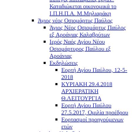
Καταδιώκεται οικονομικά το
Ι.Π.Η.Π.Α. Μ.Μηλιαράκη
Άγιος νέος Οσιομάρτυς Παύλος
Άγιος Νέος Οσιομάρτυς Παύλος
εξ Αροάνιας Καλαβρύτων
Ιερός Ναός Αγίου Νέου
Οσιομάρτυρος Παύλου εξ
Αροάνιας
Εκδηλώσεις
Εορτή Αγίου Παύλου, 12-5-
2018
ΚΥΡΙΑΚΗ 29.4.2018
ΑΡΧΙΕΡΑΤΙΚΗ
Θ.ΛΕΙΤΟΥΡΓΙΑ
Εορτή Αγίου Παύλου
27.5.2017, Ομιλία προέδρου
Εορτασμοί προηγούμενων
ετών