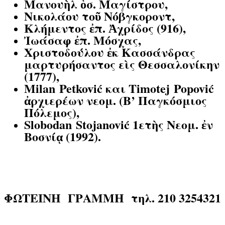
Μανουὴλ ὁσ. Μαγίστρου,
Νικολάου τοῦ Νόβγκοροντ,
Κλήμεντος ἐπ. Ἀχρίδος (916),
Ἰωάσαφ ἐπ. Μόσχας,
Χριστοδούλου ἐκ Κασσάνδρας
μαρτυρήσαντος εὶς Θεσσαλονίκην
(1777),
Milan Petković και Timotej Popović
ἀρχιερέων νεομ. (Β’ Παγκόσμιος
Πόλεμος),
Slobodan Stojanović 1ετὴς Νεομ. ἐν
Βοσνίᾳ (1992).
ΦΩΤΕΙΝΗ ΓΡΑΜΜΗ
τηλ. 210 3254321