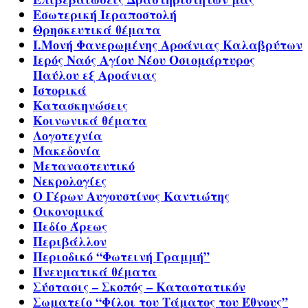
Εσωτερική Ιεραποστολή
Θρησκευτικά θέματα
Ι.Μονή Φανερωμένης Αροάνιας Καλαβρύτων
Ιερός Ναός Αγίου Νέου Οσιομάρτυρος
Παύλου εξ Αροάνιας
Ιστορικά
Κατασκηνώσεις
Κοινωνικά θέματα
Λογοτεχνία
Μακεδονία
Μεταναστευτικό
Νεκρολογίες
Ο Γέρων Αυγουστίνος Καντιώτης
Οικονομικά
Πεδίο Άρεως
Περιβάλλον
Περιοδικό “Φωτεινή Γραμμή”
Πνευματικά θέματα
Σύστασις – Σκοπός – Καταστατικόν
Σωματείο “Φίλοι του Τάματος του Έθνους”