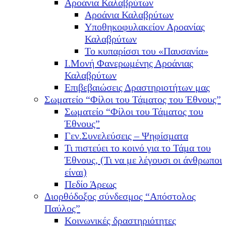
Αροάνια Καλαβρύτων
Αροάνια Καλαβρύτων
Υποθηκοφυλακείον Αροανίας
Καλαβρύτων
Το κυπαρίσσι του «Παυσανία»
Ι.Μονή Φανερωμένης Αροάνιας
Καλαβρύτων
Επιβεβαιώσεις Δραστηριοτήτων μας
Σωματείο “Φίλοι του Τάματος του Έθνους”
Σωματείο “Φίλοι του Τάματος του
Έθνους”
Γεν.Συνελεύσεις – Ψηφίσματα
Τι πιστεύει το κοινό για το Τάμα του
Έθνους, (Τι να με λέγουσι οι άνθρωποι
είναι)
Πεδίο Άρεως
Διορθόδοξος σύνδεσμος “Απόστολος
Παύλος”
Κοινωνικές δραστηριότητες