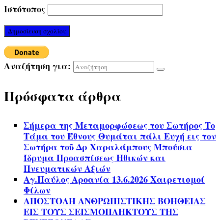
Ιστότοπος
Αναζήτηση για:
Πρόσφατα άρθρα
Σήμερα της Μεταμορφώσεως του Σωτήρος Το
Τάμα του Έθνους Θυμάται πάλι Ευχή εις τον
Σωτήρα τοῦ Δρ Χαραλάμπους Μπούσια
Ίδρυμα Προασπίσεως Ηθικών και
Πνευματικών Αξιών
Αγ.Παύλος Αροανία 13.6.2026 Χαιρετισμοί
Φίλων
ΑΠΟΣΤΟΛΗ ΑΝΘΡΩΠΙΣΤΙΚΗΣ ΒΟΗΘΕΙΑΣ
ΕΙΣ ΤΟΥΣ ΣΕΙΣΜΟΠΛΗΚΤΟΥΣ ΤΗΣ