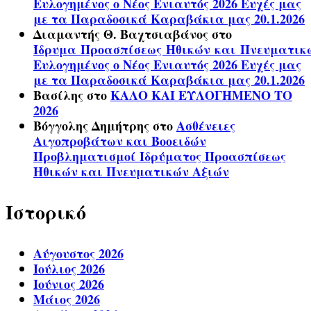
Ευλογημένος ο Νέος Ενιαυτός 2026 Ευχές μας
με τα Παραδοσικά Καραβάκια μας 20.1.2026
Διαμαντής Θ. Βαχτσιαβάνος
στο
Ίδρυμα Προασπίσεως Ηθικών και Πνευματικ
Ευλογημένος ο Νέος Ενιαυτός 2026 Ευχές μας
με τα Παραδοσικά Καραβάκια μας 20.1.2026
Βασίλης
στο
ΚΑΛΟ ΚΑΙ ΕΥΛΟΓΗΜΕΝΟ ΤΟ
2026
Βόγγολης Δημήτρης
στο
Ασθένειες
Αιγοπροβάτων και Βοοειδών
Προβληματισμοί Ιδρύματος Προασπίσεως
Ηθικών και Πνευματικών Αξιών
Ιστορικό
Αύγουστος 2026
Ιούλιος 2026
Ιούνιος 2026
Μάιος 2026