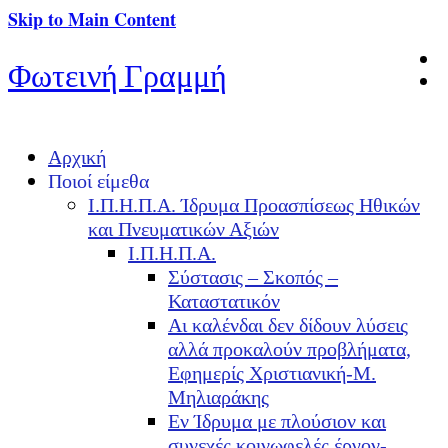
Skip to Main Content
Φωτεινή Γραμμή
Αρχική
Ποιοί είμεθα
Ι.Π.Η.Π.Α. Ίδρυμα Προασπίσεως Ηθικών
και Πνευματικών Αξιών
Ι.Π.Η.Π.Α.
Σύστασις – Σκοπός –
Καταστατικόν
Αι καλένδαι δεν δίδουν λύσεις
αλλά προκαλούν προβλήματα,
Εφημερίς Χριστιανική-Μ.
Μηλιαράκης
Εν Ίδρυμα με πλούσιον και
συνεχές κοινωφελές έργον-