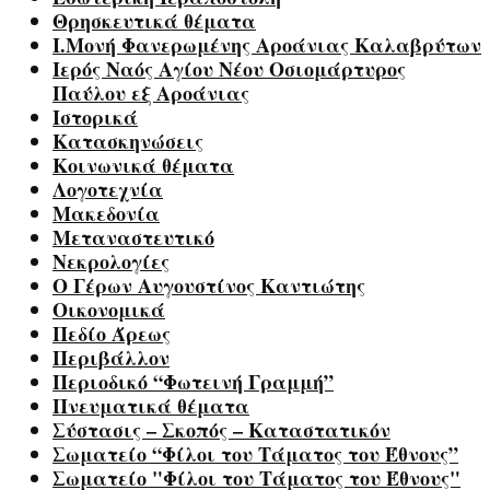
Θρησκευτικά θέματα
Ι.Μονή Φανερωμένης Αροάνιας Καλαβρύτων
Ιερός Ναός Αγίου Νέου Οσιομάρτυρος
Παύλου εξ Αροάνιας
Ιστορικά
Κατασκηνώσεις
Κοινωνικά θέματα
Λογοτεχνία
Μακεδονία
Μεταναστευτικό
Νεκρολογίες
Ο Γέρων Αυγουστίνος Καντιώτης
Οικονομικά
Πεδίο Άρεως
Περιβάλλον
Περιοδικό “Φωτεινή Γραμμή”
Πνευματικά θέματα
Σύστασις – Σκοπός – Καταστατικόν
Σωματείο “Φίλοι του Τάματος του Έθνους”
Σωματείο "Φίλοι του Τάματος του Έθνους"