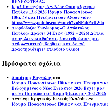
ΒΕΝΕΖΟΥΕΛΑΣ
Ιερά Πανηγύρις Αγ. Νέου Οσιομάρτυρος
Παύλου 13.6.2026 Ίδρυμα Προασπίσεως
Ηθικών και Πνευματικών Αξιών video
https://www.youtube.com/watch?v=NPabPo4LVlo
Διορθόδοξος Σύνδεσμος «Ο Απόστολος
Παύλος» Δράσις 34 Ετών (1992 – 2026) Δίπλα
στους Δεινοπαθούντας Συνανθρώπους μας
Ανθρωπιστικές Βοήθειες και Λοιπές
Δραστηριότητες (πλούσιο υλικό)
Πρόσφατα σχόλια
Δημήτρης Βόγγολης
στο
Ίδρυμα Προασπίσεως Ηθικών και Πνευματικ
Ευλογημένος ο Νέος Ενιαυτός 2026 Ευχές μας
με τα Παραδοσικά Καραβάκια μας 20.1.2026
Αντώνης Κρητικός- Ειδικός Εκπ/κός
στο
Ίδρυμα Προασπίσεως Ηθικών και Πνευματικ