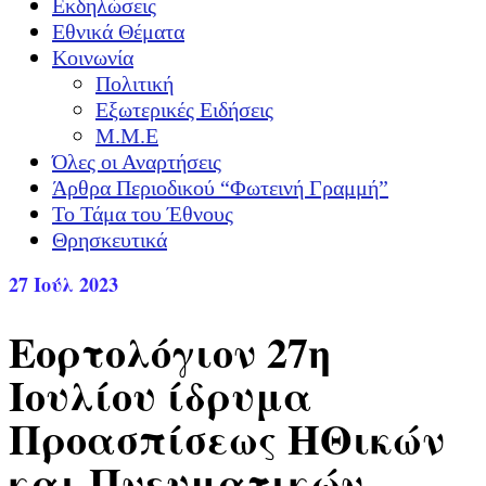
Εκδηλώσεις
Εθνικά Θέματα
Κοινωνία
Πολιτική
Εξωτερικές Ειδήσεις
Μ.Μ.Ε
Όλες οι Αναρτήσεις
Άρθρα Περιοδικού “Φωτεινή Γραμμή”
Το Τάμα του Έθνους
Θρησκευτικά
27
Ιούλ 2023
Εορτολόγιον 27η
Ιουλίου ίδρυμα
Προασπίσεως ΗΘικών
και Πνευματικών