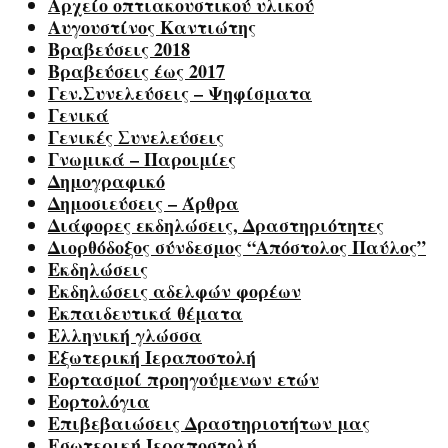
Αρχείο οπτιακουστικού υλικού
Αυγουστίνος Καντιώτης
Βραβεύσεις 2018
Βραβεύσεις έως 2017
Γεν.Συνελεύσεις – Ψηφίσματα
Γενικά
Γενικές Συνελεύσεις
Γνωμικά – Παροιμίες
Δημογραφικό
Δημοσιεύσεις – Άρθρα
Διάφορες εκδηλώσεις, Δραστηριότητες
Διορθόδοξος σύνδεσμος “Απόστολος Παύλος”
Εκδηλώσεις
Εκδηλώσεις αδελφών φορέων
Εκπαιδευτικά θέματα
Ελληνική γλώσσα
Εξωτερική Ιεραποστολή
Εορτασμοί προηγούμενων ετών
Εορτολόγια
Επιβεβαιώσεις Δραστηριοτήτων μας
Εσωτερική Ιεραποστολή