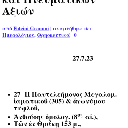
Αξιών
από
Foteini Grammi
|
αναρτήθηκε σε:
Ημερολόγιον
,
Θρησκευτικά
|
0
27.7.23
27 Π
Παντελεήμονος Μεγαλομ.
ἰαματικοῦ (305) & ἀνωνύμου
τυφλοῦ,
ος
Ἀνθούσης ὁμολογ. (8
αἰ.),
Τῶν ἐν Θράκῃ 153 μ.,