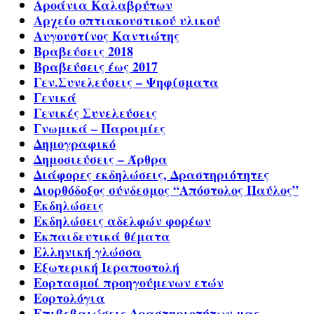
Αροάνια Καλαβρύτων
Αρχείο οπτιακουστικού υλικού
Αυγουστίνος Καντιώτης
Βραβεύσεις 2018
Βραβεύσεις έως 2017
Γεν.Συνελεύσεις – Ψηφίσματα
Γενικά
Γενικές Συνελεύσεις
Γνωμικά – Παροιμίες
Δημογραφικό
Δημοσιεύσεις – Άρθρα
Διάφορες εκδηλώσεις, Δραστηριότητες
Διορθόδοξος σύνδεσμος “Απόστολος Παύλος”
Εκδηλώσεις
Εκδηλώσεις αδελφών φορέων
Εκπαιδευτικά θέματα
Ελληνική γλώσσα
Εξωτερική Ιεραποστολή
Εορτασμοί προηγούμενων ετών
Εορτολόγια
Επιβεβαιώσεις Δραστηριοτήτων μας