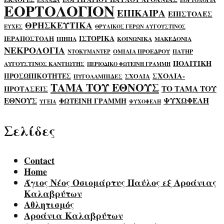
ΕΛΛΑΔΑ
ΕΟΡΤΟΛΟΓΙΑ
ΕΟΡΤΟΛΟΓΙΟΝ
ΕΠΙΚΑΙΡΑ
ΕΠΙΣΤΟΛΕΣ
ΘΡΗΣΚΕΥΤΙΚΑ
ΕΥΧΕΣ
ΘΡΥΛΙΚΟΣ ΓΕΡΩΝ ΑΥΓΟΥΣΤΙΝΟΣ
ΙΣΤΟΡΙΚΑ
ΙΕΡΑΠΟΣΤΟΛΗ
ΙΠΗΠΑ
ΚΟΙΝΩΝΙΚΑ
ΜΑΚΕΔΟΝΙΑ
ΝΕΚΡΟΛΟΓΙΑ
ΟΜΙΛΙΑ ΠΡΟΕΔΡΟΥ
ΠΑΤΗΡ
ΝΤΟΚΥΜΑΝΤΕΡ
ΠΟΛΙΤΙΚΗ
ΑΥΓΟΥΣΤΙΝΟΣ ΚΑΝΤΙΩΤΗΣ
ΠΕΡΙΟΔΙΚΟ ΦΩΤΕΙΝΗ ΓΡΑΜΜΗ
ΣΧΟΛΙΑ-
ΠΡΟΣΩΠΙΚΟΤΗΤΕΣ
ΣΧΟΛΙΑ
ΠΥΓΟΛΑΜΠΙΔΕΣ
ΤΑΜΑ ΤΟΥ ΕΘΝΟΥΣ
ΤΟ ΤΑΜΑ ΤΟΥ
ΠΡΟΤΑΣΕΙΣ
ΕΘΝΟΥΣ
ΨΥΧΩΦΕΛΗ
ΦΩΤΕΙΝΗ ΓΡΑΜΜΗ
ΥΓΕΙΑ
ΨΥΧΟΦΕΛΗ
Σελίδες
Contact
Home
Άγιος Νέος Οσιομάρτυς Παύλος εξ Αροάνιας
Καλαβρύτων
Αθλητισμός
Αροάνια Καλαβρύτων