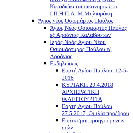
Καταδιώκεται οικονομικά το
Ι.Π.Η.Π.Α. Μ.Μηλιαράκη
Άγιος νέος Οσιομάρτυς Παύλος
Άγιος Νέος Οσιομάρτυς Παύλος
εξ Αροάνιας Καλαβρύτων
Ιερός Ναός Αγίου Νέου
Οσιομάρτυρος Παύλου εξ
Αροάνιας
Εκδηλώσεις
Εορτή Αγίου Παύλου, 12-5-
2018
ΚΥΡΙΑΚΗ 29.4.2018
ΑΡΧΙΕΡΑΤΙΚΗ
Θ.ΛΕΙΤΟΥΡΓΙΑ
Εορτή Αγίου Παύλου
27.5.2017, Ομιλία προέδρου
Εορτασμοί προηγούμενων
ετών