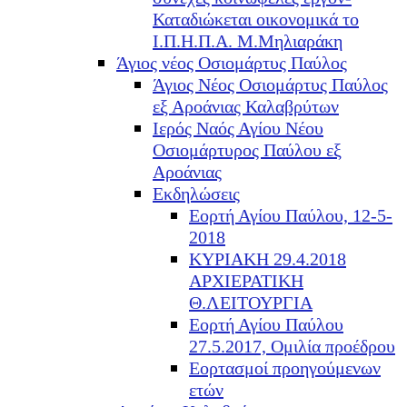
Καταδιώκεται οικονομικά το
Ι.Π.Η.Π.Α. Μ.Μηλιαράκη
Άγιος νέος Οσιομάρτυς Παύλος
Άγιος Νέος Οσιομάρτυς Παύλος
εξ Αροάνιας Καλαβρύτων
Ιερός Ναός Αγίου Νέου
Οσιομάρτυρος Παύλου εξ
Αροάνιας
Εκδηλώσεις
Εορτή Αγίου Παύλου, 12-5-
2018
ΚΥΡΙΑΚΗ 29.4.2018
ΑΡΧΙΕΡΑΤΙΚΗ
Θ.ΛΕΙΤΟΥΡΓΙΑ
Εορτή Αγίου Παύλου
27.5.2017, Ομιλία προέδρου
Εορτασμοί προηγούμενων
ετών