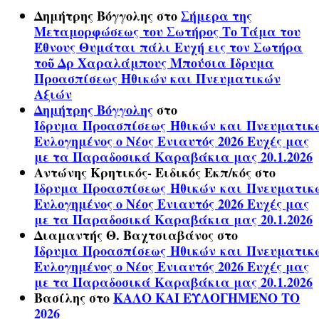
Δημήτρης Βόγγολης
στο
Σήμερα της
Μεταμορφώσεως του Σωτήρος Το Τάμα του
Έθνους Θυμάται πάλι Ευχή εις τον Σωτήρα
τοῦ Δρ Χαραλάμπους Μπούσια Ίδρυμα
Προασπίσεως Ηθικών και Πνευματικών
Αξιών
Δημήτρης Βόγγολης
στο
Ίδρυμα Προασπίσεως Ηθικών και Πνευματικ
Ευλογημένος ο Νέος Ενιαυτός 2026 Ευχές μας
με τα Παραδοσικά Καραβάκια μας 20.1.2026
Αντώνης Κρητικός- Ειδικός Εκπ/κός
στο
Ίδρυμα Προασπίσεως Ηθικών και Πνευματικ
Ευλογημένος ο Νέος Ενιαυτός 2026 Ευχές μας
με τα Παραδοσικά Καραβάκια μας 20.1.2026
Διαμαντής Θ. Βαχτσιαβάνος
στο
Ίδρυμα Προασπίσεως Ηθικών και Πνευματικ
Ευλογημένος ο Νέος Ενιαυτός 2026 Ευχές μας
με τα Παραδοσικά Καραβάκια μας 20.1.2026
Βασίλης
στο
ΚΑΛΟ ΚΑΙ ΕΥΛΟΓΗΜΕΝΟ ΤΟ
2026