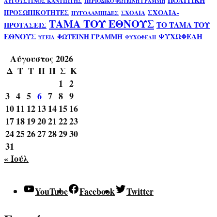
ΠΟΛΙΤΙΚΗ
ΑΥΓΟΥΣΤΙΝΟΣ ΚΑΝΤΙΩΤΗΣ
ΠΕΡΙΟΔΙΚΟ ΦΩΤΕΙΝΗ ΓΡΑΜΜΗ
ΣΧΟΛΙΑ-
ΠΡΟΣΩΠΙΚΟΤΗΤΕΣ
ΣΧΟΛΙΑ
ΠΥΓΟΛΑΜΠΙΔΕΣ
ΤΑΜΑ ΤΟΥ ΕΘΝΟΥΣ
ΤΟ ΤΑΜΑ ΤΟΥ
ΠΡΟΤΑΣΕΙΣ
ΕΘΝΟΥΣ
ΨΥΧΩΦΕΛΗ
ΦΩΤΕΙΝΗ ΓΡΑΜΜΗ
ΥΓΕΙΑ
ΨΥΧΟΦΕΛΗ
Αύγουστος 2026
Δ
Τ
Τ
Π
Π
Σ
Κ
1
2
3
4
5
6
7
8
9
10
11
12
13
14
15
16
17
18
19
20
21
22
23
24
25
26
27
28
29
30
31
« Ιούλ
YouTube
Facebook
Twitter