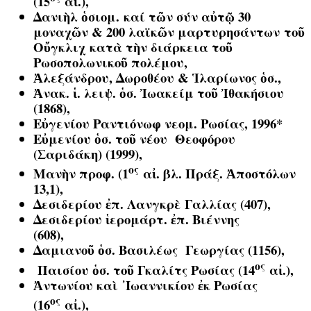
(15
αἰ.),
Δανιὴλ ὁσιομ. καί τῶν σύν αὐτῷ 30
μοναχῶν & 200 λαϊκῶν μαρτυρησάντων τοῦ
Οὔγκλιχ κατὰ τὴν διάρκεια τοῦ
Ρωσοπολωνικοῦ πολέμου,
Ἀλεξάνδρου, Δωροθέου & Ἱλαρίωνος ὁσ.,
Ἀνακ. ἱ. λειψ. ὁσ. Ἰωακείμ τοῦ Ἰθακήσιου
(1868),
Εὐγενίου Ραντιόνωφ νεομ. Ρωσίας, 1996*
Εὐμενίου ὁσ. τοῦ νέου Θεοφόρου
(Σαριδάκη) (1999),
ος
Μανὴν προφ. (1
αἰ. βλ. Πράξ. Ἀποστόλων
13,1),
Δεσιδερίου ἐπ. Λανγκρὲ Γαλλίας (407),
Δεσιδερίου ἱερομάρτ. ἐπ. Βιέννης
(608),
Δαμιανοῦ ὁσ. Βασιλέως Γεωργίας (1156),
ος
Παισίου ὁσ. τοῦ Γκαλίτς Ρωσίας (14
αἰ.),
Ἀντωνίου καὶ ᾿Ιωαννικίου ἐκ Ρωσίας
ος
(16
αἰ.),