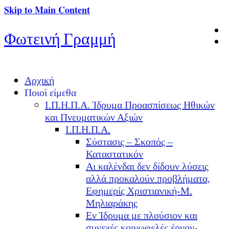
Skip to Main Content
Φωτεινή Γραμμή
Αρχική
Ποιοί είμεθα
Ι.Π.Η.Π.Α. Ίδρυμα Προασπίσεως Ηθικών
και Πνευματικών Αξιών
Ι.Π.Η.Π.Α.
Σύστασις – Σκοπός –
Καταστατικόν
Αι καλένδαι δεν δίδουν λύσεις
αλλά προκαλούν προβλήματα,
Εφημερίς Χριστιανική-Μ.
Μηλιαράκης
Εν Ίδρυμα με πλούσιον και
συνεχές κοινωφελές έργον-