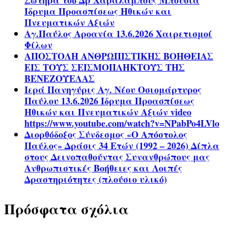
Σωτήρα τοῦ Δρ Χαραλάμπους Μπούσια
Ίδρυμα Προασπίσεως Ηθικών και
Πνευματικών Αξιών
Αγ.Παύλος Αροανία 13.6.2026 Χαιρετισμοί
Φίλων
ΑΠΟΣΤΟΛΗ ΑΝΘΡΩΠΙΣΤΙΚΗΣ ΒΟΗΘΕΙΑΣ
ΕΙΣ ΤΟΥΣ ΣΕΙΣΜΟΠΛΗΚΤΟΥΣ ΤΗΣ
ΒΕΝΕΖΟΥΕΛΑΣ
Ιερά Πανηγύρις Αγ. Νέου Οσιομάρτυρος
Παύλου 13.6.2026 Ίδρυμα Προασπίσεως
Ηθικών και Πνευματικών Αξιών video
https://www.youtube.com/watch?v=NPabPo4LVlo
Διορθόδοξος Σύνδεσμος «Ο Απόστολος
Παύλος» Δράσις 34 Ετών (1992 – 2026) Δίπλα
στους Δεινοπαθούντας Συνανθρώπους μας
Ανθρωπιστικές Βοήθειες και Λοιπές
Δραστηριότητες (πλούσιο υλικό)
Πρόσφατα σχόλια