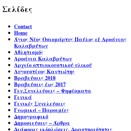
Σελίδες
Contact
Home
Άγιος Νέος Οσιομάρτυς Παύλος εξ Αροάνιας
Καλαβρύτων
Αθλητισμός
Αροάνια Καλαβρύτων
Αρχείο οπτιακουστικού υλικού
Αυγουστίνος Καντιώτης
Βραβεύσεις 2018
Βραβεύσεις έως 2017
Γεν.Συνελεύσεις – Ψηφίσματα
Γενικά
Γενικές Συνελεύσεις
Γνωμικά – Παροιμίες
Δημογραφικό
Δημοσιεύσεις – Άρθρα
Διάφορες εκδηλώσεις, Δραστηριότητες