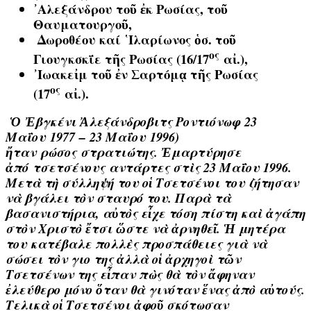
᾿Αλεξάνδρου τοῦ ἐκ Ρωσίας, τοῦ
Θαυματουργοῦ,
Δωροθέου καί ῾Ιλαρίωνος ὁσ. τοῦ
ος
Γιουγκσκΐε τῆς Ρωσίας (16/17
αἰ.),
᾿
Ιωακεἰμ τοῦ ἐν Σαρτόμᾳ τῆς Ρωσίας
ος
(17
αἰ.).
Ὁ
Ἐ
βγκένι Ἀλεξάνδροβιτς Ροντιόνωφ 23
Μαΐου 1977 – 23 Μαΐου 1996)
ἤταν ρώσος στρατιώτης. Ἐμαρτύρησε
ἀπό τσετσένους αντάρτες στὶς 23 Μαΐου 1996.
Μετὰ τὴ σύλληψή του οἱ Τσετσένοι του ζήτησαν
νὰ βγάλει τὸν σταυρό του. Παρὰ τὰ
βασανιστήρια, αὐτὸς εἶχε τόση πίστη καὶ ἀγάπη
στὸν Χριστὸ ἔτσι ὥστε νὰ ἀρνηθεῖ. Ἡ μητέρα
του κατέβαλε πολλὲς προσπάθειες γιὰ νὰ
σώσει τὸν γιο της ἀλλὰ οἱ ἀρχηγοὶ τῶν
Τσετσένων της εἶπαν πὼς θὰ τὸν ἄφηναν
ἐλεύθερο μόνο ὅταν θὰ γινόταν ἕνας ἀπὸ αὐτούς.
Τελικὰ οἱ Τσετσένοι ἀφοῦ σκότωσαν