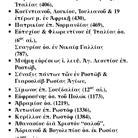
Ἰταλίας (406),
Κουϊντιανοῦ, Λουκίου, Ἰουλιανοῦ & 19
ἑτέρων μ. ἐν Ἀφρικῇ (430),
Πατρικίου ἐπ. Νορμανδίας (469),
Εὐτυχίου & Φλωρεντίνου ἐξ Ἰταλίας ὁσ.
ος
(6
αἰ.),
Συαγρίου ὁσ. ἐν Νικαίᾳ Γαλλίας
(787),
Μνήμη εὑρέσεως ἱ. λειψ. Ἁγ. Λεοντίου ἐπ.
Ροστώβ,
Σύναξις πάντων τῶν ἐν Ροστὼβ &
Γιαροσλάβ Ρωσίας Ἁγίων,
ος
Σίμωνος ἐπ. Σουζδαλίας (12
αἰ.),
Εὐφροσύνης ὁσ. τοῦ Πολώκ (1173),
Ἀβραμίου ὁσ. (1219),
Ἀντωνίου ἐπ. Ρωστόφ (1336),
Κυρίλλου ἐπ. Ρωστόφ (1384),
Ἀθανασίου διὰ Χριστόν “σαλοῦ”,
Ἀδριανοῦ & Βογολεπίου ὁσ. ἐκ Ρωσίας
ος