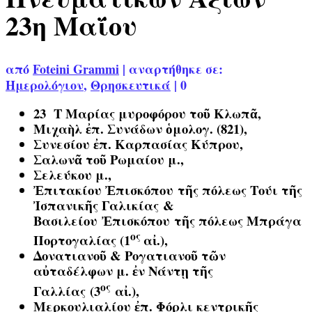
23η Μαΐου
από
Foteini Grammi
|
αναρτήθηκε σε:
Ημερολόγιον
,
Θρησκευτικά
|
0
23 Τ
Μαρίας μυροφόρου τοῦ Κλωπᾶ,
Μιχαὴλ ἐπ. Συνάδων ὁμολογ. (821),
Συνεσίου ἐπ. Καρπασίας Κύπρου,
Σαλωνᾶ τοῦ Ρωμαίου μ.,
Σελεύκου μ.,
Ἐπιτακίου Ἐπισκόπου τῆς πόλεως Τούι τῆς
Ἰσπανικῆς Γαλικίας &
Βασιλείου Ἐπισκόπου τῆς πόλεως Μπράγα
ος
Πορτογαλίας (1
αἰ.),
Δονατιανοῦ & Ρογατιανοῦ τῶν
αὐταδέλφων μ. ἐν Νάντῃ τῆς
ος
Γαλλίας (3
αἰ.),
Μερκουλιαλίου ἐπ. Φόρλι κεντρικῆς