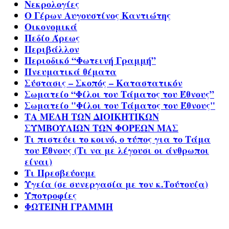
Νεκρολογίες
Ο Γέρων Αυγουστίνος Καντιώτης
Οικονομικά
Πεδίο Άρεως
Περιβάλλον
Περιοδικό “Φωτεινή Γραμμή”
Πνευματικά θέματα
Σύστασις – Σκοπός – Καταστατικόν
Σωματείο “Φίλοι του Τάματος του Έθνους”
Σωματείο "Φίλοι του Τάματος του Έθνους"
ΤΑ ΜΕΛΗ ΤΩΝ ΔΙΟΙΚΗΤΙΚΩΝ
ΣΥΜΒΟΥΛΙΩΝ ΤΩΝ ΦΟΡΕΩΝ ΜΑΣ
Τι πιστεύει το κοινό, ο τύπος για το Τάμα
του Έθνους (Τι να με λέγουσι οι άνθρωποι
είναι)
Τι Πρεσβεύουμε
Υγεία (σε συνεργασία με τον κ.Τούτουζα)
Υποτροφίες
ΦΩΤΕΙΝΗ ΓΡΑΜΜΗ