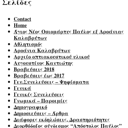
Σελίδες
Contact
Home
Άγιος Νέος Οσιομάρτυς Παύλος εξ Αροάνιας
Καλαβρύτων
Αθλητισμός
Αροάνια Καλαβρύτων
Αρχείο οπτιακουστικού υλικού
Αυγουστίνος Καντιώτης
Βραβεύσεις 2018
Βραβεύσεις έως 2017
Γεν.Συνελεύσεις – Ψηφίσματα
Γενικά
Γενικές Συνελεύσεις
Γνωμικά – Παροιμίες
Δημογραφικό
Δημοσιεύσεις – Άρθρα
Διάφορες εκδηλώσεις, Δραστηριότητες
Διορθόδοξος σύνδεσμος “Απόστολος Παύλος”