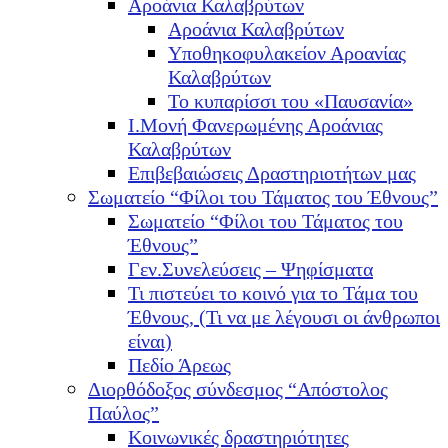
Αροάνια Καλαβρύτων
Αροάνια Καλαβρύτων
Υποθηκοφυλακείον Αροανίας
Καλαβρύτων
Το κυπαρίσσι του «Παυσανία»
Ι.Μονή Φανερωμένης Αροάνιας
Καλαβρύτων
Επιβεβαιώσεις Δραστηριοτήτων μας
Σωματείο “Φίλοι του Τάματος του Έθνους”
Σωματείο “Φίλοι του Τάματος του
Έθνους”
Γεν.Συνελεύσεις – Ψηφίσματα
Τι πιστεύει το κοινό για το Τάμα του
Έθνους, (Τι να με λέγουσι οι άνθρωποι
είναι)
Πεδίο Άρεως
Διορθόδοξος σύνδεσμος “Απόστολος
Παύλος”
Κοινωνικές δραστηριότητες