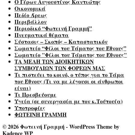
Ο Γέρων Αυγουστίνος Καντιώτης
Οικονομικά
Πεδίο Άρεως
Περιβάλλον
Περιοδικό “Φωτεινή Γραμμή”
Πνευματικά θέματα
Σύστασις – Σκοπός – Καταστατικόν
Σωματείο “Φίλοι του Τάματος του Έθνους”
Σωματείο "Φίλοι του Τάματος του Έθνους"
ΤΑ ΜΕΛΗ ΤΩΝ ΔΙΟΙΚΗΤΙΚΩΝ
ΣΥΜΒΟΥΛΙΩΝ ΤΩΝ ΦΟΡΕΩΝ ΜΑΣ
Τι πιστεύει το κοινό, ο τύπος για το Τάμα
του Έθνους (Τι να με λέγουσι οι άνθρωποι
είναι)
Τι Πρεσβεύουμε
Υγεία (σε συνεργασία με τον κ.Τούτουζα)
Υποτροφίες
ΦΩΤΕΙΝΗ ΓΡΑΜΜΗ
© 2026 Φωτεινή Γραμμή - WordPress Theme by
Kadence WP