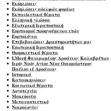
Εκδηλώσεις
Εκδηλώσεις αδελφών φορέων
Εκπαιδευτικά θέματα
Ελληνική γλώσσα
Εξωτερική Ιεραποστολή
Εορτασμοί προηγούμενων ετών
Εορτολόγια
Επιβεβαιώσεις Δραστηριοτήτων μας
Εσωτερική Ιεραποστολή
Θρησκευτικά θέματα
Ι.Μονή Φανερωμένης Αροάνιας Καλαβρύτων
Ιερός Ναός Αγίου Νέου Οσιομάρτυρος
Παύλου εξ Αροάνιας
Ιστορικά
Κατασκηνώσεις
Κοινωνικά θέματα
Λογοτεχνία
Μακεδονία
Μεταναστευτικό
Νεκρολογίες