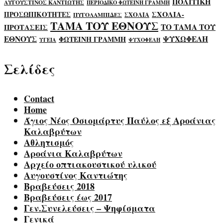
ΠΟΛΙΤΙΚΗ
ΑΥΓΟΥΣΤΙΝΟΣ ΚΑΝΤΙΩΤΗΣ
ΠΕΡΙΟΔΙΚΟ ΦΩΤΕΙΝΗ ΓΡΑΜΜΗ
ΣΧΟΛΙΑ-
ΠΡΟΣΩΠΙΚΟΤΗΤΕΣ
ΣΧΟΛΙΑ
ΠΥΓΟΛΑΜΠΙΔΕΣ
ΤΑΜΑ ΤΟΥ ΕΘΝΟΥΣ
ΤΟ ΤΑΜΑ ΤΟΥ
ΠΡΟΤΑΣΕΙΣ
ΕΘΝΟΥΣ
ΨΥΧΩΦΕΛΗ
ΦΩΤΕΙΝΗ ΓΡΑΜΜΗ
ΥΓΕΙΑ
ΨΥΧΟΦΕΛΗ
Σελίδες
Contact
Home
Άγιος Νέος Οσιομάρτυς Παύλος εξ Αροάνιας
Καλαβρύτων
Αθλητισμός
Αροάνια Καλαβρύτων
Αρχείο οπτιακουστικού υλικού
Αυγουστίνος Καντιώτης
Βραβεύσεις 2018
Βραβεύσεις έως 2017
Γεν.Συνελεύσεις – Ψηφίσματα
Γενικά