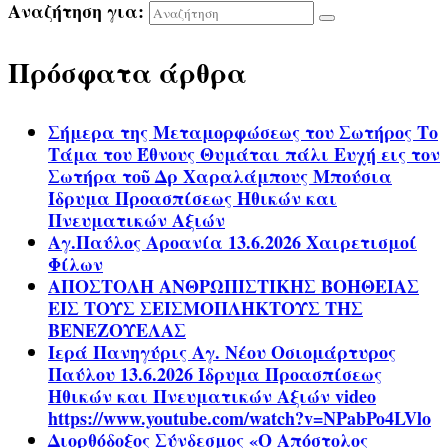
Αναζήτηση για:
Πρόσφατα άρθρα
Σήμερα της Μεταμορφώσεως του Σωτήρος Το
Τάμα του Έθνους Θυμάται πάλι Ευχή εις τον
Σωτήρα τοῦ Δρ Χαραλάμπους Μπούσια
Ίδρυμα Προασπίσεως Ηθικών και
Πνευματικών Αξιών
Αγ.Παύλος Αροανία 13.6.2026 Χαιρετισμοί
Φίλων
ΑΠΟΣΤΟΛΗ ΑΝΘΡΩΠΙΣΤΙΚΗΣ ΒΟΗΘΕΙΑΣ
ΕΙΣ ΤΟΥΣ ΣΕΙΣΜΟΠΛΗΚΤΟΥΣ ΤΗΣ
ΒΕΝΕΖΟΥΕΛΑΣ
Ιερά Πανηγύρις Αγ. Νέου Οσιομάρτυρος
Παύλου 13.6.2026 Ίδρυμα Προασπίσεως
Ηθικών και Πνευματικών Αξιών video
https://www.youtube.com/watch?v=NPabPo4LVlo
Διορθόδοξος Σύνδεσμος «Ο Απόστολος