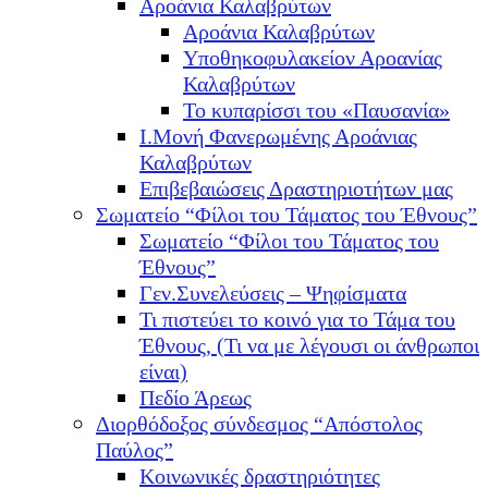
Αροάνια Καλαβρύτων
Αροάνια Καλαβρύτων
Υποθηκοφυλακείον Αροανίας
Καλαβρύτων
Το κυπαρίσσι του «Παυσανία»
Ι.Μονή Φανερωμένης Αροάνιας
Καλαβρύτων
Επιβεβαιώσεις Δραστηριοτήτων μας
Σωματείο “Φίλοι του Τάματος του Έθνους”
Σωματείο “Φίλοι του Τάματος του
Έθνους”
Γεν.Συνελεύσεις – Ψηφίσματα
Τι πιστεύει το κοινό για το Τάμα του
Έθνους, (Τι να με λέγουσι οι άνθρωποι
είναι)
Πεδίο Άρεως
Διορθόδοξος σύνδεσμος “Απόστολος
Παύλος”
Κοινωνικές δραστηριότητες