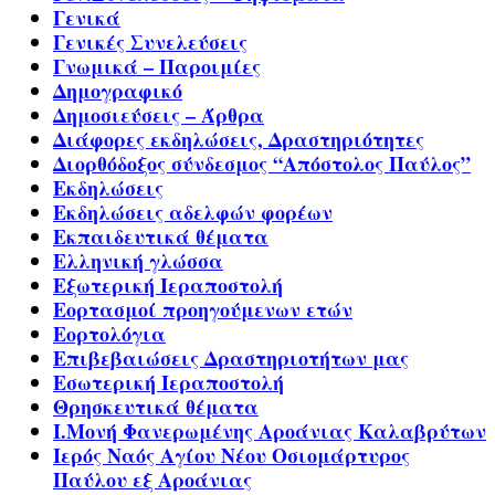
Γενικά
Γενικές Συνελεύσεις
Γνωμικά – Παροιμίες
Δημογραφικό
Δημοσιεύσεις – Άρθρα
Διάφορες εκδηλώσεις, Δραστηριότητες
Διορθόδοξος σύνδεσμος “Απόστολος Παύλος”
Εκδηλώσεις
Εκδηλώσεις αδελφών φορέων
Εκπαιδευτικά θέματα
Ελληνική γλώσσα
Εξωτερική Ιεραποστολή
Εορτασμοί προηγούμενων ετών
Εορτολόγια
Επιβεβαιώσεις Δραστηριοτήτων μας
Εσωτερική Ιεραποστολή
Θρησκευτικά θέματα
Ι.Μονή Φανερωμένης Αροάνιας Καλαβρύτων
Ιερός Ναός Αγίου Νέου Οσιομάρτυρος
Παύλου εξ Αροάνιας