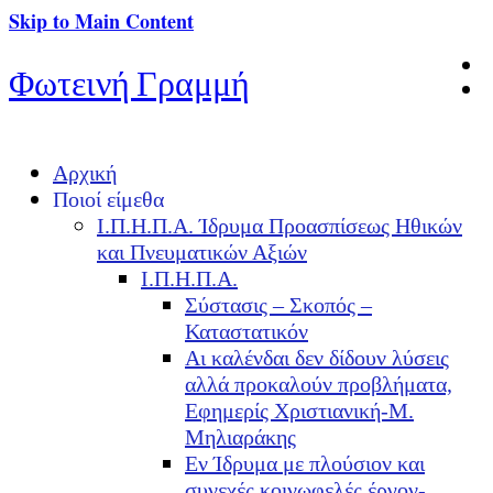
Skip to Main Content
Φωτεινή Γραμμή
Αρχική
Ποιοί είμεθα
Ι.Π.Η.Π.Α. Ίδρυμα Προασπίσεως Ηθικών
και Πνευματικών Αξιών
Ι.Π.Η.Π.Α.
Σύστασις – Σκοπός –
Καταστατικόν
Αι καλένδαι δεν δίδουν λύσεις
αλλά προκαλούν προβλήματα,
Εφημερίς Χριστιανική-Μ.
Μηλιαράκης
Εν Ίδρυμα με πλούσιον και
συνεχές κοινωφελές έργον-