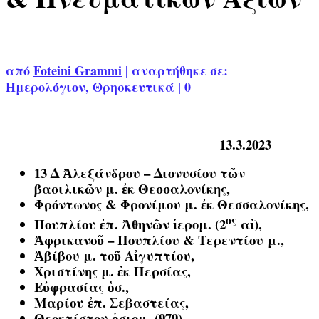
από
Foteini Grammi
|
αναρτήθηκε σε:
Ημερολόγιον
,
Θρησκευτικά
|
0
13.3.2023
13 Δ Ἀλεξάνδρου – Διονυσίου τῶν
βασιλικῶν μ. ἐκ Θεσσαλονίκης,
Φρόντωνος & Φρονίμου μ. ἐκ Θεσσαλονίκης,
ος
Πουπλίου ἐπ. Ἀθηνῶν ἱερομ. (2
αἰ),
Ἀφρικανοῦ – Πουπλίου & Τερεντίου μ.,
Ἀβίβου μ. τοῦ Αἰγυπτίου,
Χριστίνης μ. ἐκ Περσίας,
Εὐφρασίας ὁσ.,
Μαρίου ἐπ. Σεβαστείας,
Θεοκτίστου ὁσιομ. (979),