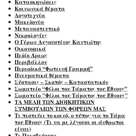
Κατασκηνώσεις
Κοινωνικά θέματα
Λογοτεχνία
Μακεδονία
Μεταναστευτικό
Νεκρολογίες
Ο Γέρων Αυγουστίνος Καντιώτης
Οικονομικά
Πεδίο Άρεως
Περιβάλλον
Περιοδικό “Φωτεινή Γραμμή”
Πνευματικά θέματα
Σύστασις – Σκοπός – Καταστατικόν
Σωματείο “Φίλοι του Τάματος του Έθνους”
Σωματείο "Φίλοι του Τάματος του Έθνους"
ΤΑ ΜΕΛΗ ΤΩΝ ΔΙΟΙΚΗΤΙΚΩΝ
ΣΥΜΒΟΥΛΙΩΝ ΤΩΝ ΦΟΡΕΩΝ ΜΑΣ
Τι πιστεύει το κοινό, ο τύπος για το Τάμα
του Έθνους (Τι να με λέγουσι οι άνθρωποι
είναι)
Τι Πρεσβεύουμε