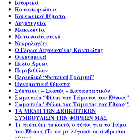
Ιστορικά
Κατασκηνώσεις
Κοινωνικά θέματα
Λογοτεχνία
Μακεδονία
Μεταναστευτικό
Νεκρολογίες
Ο Γέρων Αυγουστίνος Καντιώτης
Οικονομικά
Πεδίο Άρεως
Περιβάλλον
Περιοδικό “Φωτεινή Γραμμή”
Πνευματικά θέματα
Σύστασις – Σκοπός – Καταστατικόν
Σωματείο “Φίλοι του Τάματος του Έθνους”
Σωματείο "Φίλοι του Τάματος του Έθνους"
ΤΑ ΜΕΛΗ ΤΩΝ ΔΙΟΙΚΗΤΙΚΩΝ
ΣΥΜΒΟΥΛΙΩΝ ΤΩΝ ΦΟΡΕΩΝ ΜΑΣ
Τι πιστεύει το κοινό, ο τύπος για το Τάμα
του Έθνους (Τι να με λέγουσι οι άνθρωποι