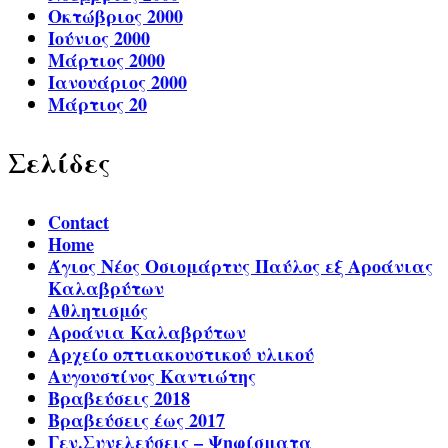
Οκτώβριος 2000
Ιούνιος 2000
Μάρτιος 2000
Ιανουάριος 2000
Μάρτιος 20
Σελίδες
Contact
Home
Άγιος Νέος Οσιομάρτυς Παύλος εξ Αροάνιας
Καλαβρύτων
Αθλητισμός
Αροάνια Καλαβρύτων
Αρχείο οπτιακουστικού υλικού
Αυγουστίνος Καντιώτης
Βραβεύσεις 2018
Βραβεύσεις έως 2017
Γεν.Συνελεύσεις – Ψηφίσματα