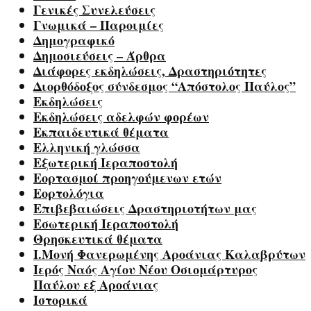
Γενικές Συνελεύσεις
Γνωμικά – Παροιμίες
Δημογραφικό
Δημοσιεύσεις – Άρθρα
Διάφορες εκδηλώσεις, Δραστηριότητες
Διορθόδοξος σύνδεσμος “Απόστολος Παύλος”
Εκδηλώσεις
Εκδηλώσεις αδελφών φορέων
Εκπαιδευτικά θέματα
Ελληνική γλώσσα
Εξωτερική Ιεραποστολή
Εορτασμοί προηγούμενων ετών
Εορτολόγια
Επιβεβαιώσεις Δραστηριοτήτων μας
Εσωτερική Ιεραποστολή
Θρησκευτικά θέματα
Ι.Μονή Φανερωμένης Αροάνιας Καλαβρύτων
Ιερός Ναός Αγίου Νέου Οσιομάρτυρος
Παύλου εξ Αροάνιας
Ιστορικά