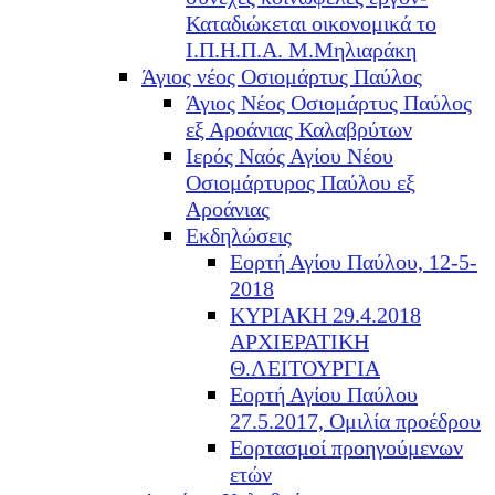
Καταδιώκεται οικονομικά το
Ι.Π.Η.Π.Α. Μ.Μηλιαράκη
Άγιος νέος Οσιομάρτυς Παύλος
Άγιος Νέος Οσιομάρτυς Παύλος
εξ Αροάνιας Καλαβρύτων
Ιερός Ναός Αγίου Νέου
Οσιομάρτυρος Παύλου εξ
Αροάνιας
Εκδηλώσεις
Εορτή Αγίου Παύλου, 12-5-
2018
ΚΥΡΙΑΚΗ 29.4.2018
ΑΡΧΙΕΡΑΤΙΚΗ
Θ.ΛΕΙΤΟΥΡΓΙΑ
Εορτή Αγίου Παύλου
27.5.2017, Ομιλία προέδρου
Εορτασμοί προηγούμενων
ετών