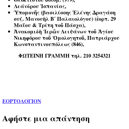
Λεάνδρου Ἱσπανίας,
Ὑπομονῆς (βασιλίσσης Ἑλένης Δραγάση
συζ. Μανουὴλ Β΄ Παλαιολόγου) (ἑορτ. 29
Μαΐου & Τρίτη τοῦ Πάσχα),
Ἀνακομιδὴ Ἱερῶν Λειψάνων τοῦ Ἁγίου
Νικηφόρου τοῦ Ὁμολογητοῦ, Πατριάρχου
Κωνσταντινουπόλεως (846),
ΦΩΤΕΙΝΗ ΓΡΑΜΜΗ τηλ. 210 3254321
ΕΟΡΤΟΛΟΓΙΟΝ
Αφήστε μια απάντηση