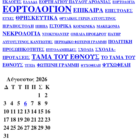
ΕΟΡΤΗ ΑΓΙΟΥ ΠΑΥΛΟΥ ΑΡΟΑΝΙΑΣ
ΕΚΛΟΓΕΣ
ΕΛΛΑΔΑ
ΕΟΡΤΟΛΟΓΙΑ
ΕΟΡΤΟΛΟΓΙΟΝ
ΕΠΙΚΑΙΡΑ
ΕΠΙΣΤΟΛΕΣ
ΘΡΗΣΚΕΥΤΙΚΑ
ΕΥΧΕΣ
ΘΡΥΛΙΚΟΣ ΓΕΡΩΝ ΑΥΓΟΥΣΤΙΝΟΣ
ΙΣΤΟΡΙΚΑ
ΙΕΡΑΠΟΣΤΟΛΗ
ΙΠΗΠΑ
ΚΟΙΝΩΝΙΚΑ
ΜΑΚΕΔΟΝΙΑ
ΝΕΚΡΟΛΟΓΙΑ
ΟΜΙΛΙΑ ΠΡΟΕΔΡΟΥ
ΠΑΤΗΡ
ΝΤΟΚΥΜΑΝΤΕΡ
ΠΟΛΙΤΙΚΗ
ΑΥΓΟΥΣΤΙΝΟΣ ΚΑΝΤΙΩΤΗΣ
ΠΕΡΙΟΔΙΚΟ ΦΩΤΕΙΝΗ ΓΡΑΜΜΗ
ΣΧΟΛΙΑ-
ΠΡΟΣΩΠΙΚΟΤΗΤΕΣ
ΣΧΟΛΙΑ
ΠΥΓΟΛΑΜΠΙΔΕΣ
ΤΑΜΑ ΤΟΥ ΕΘΝΟΥΣ
ΤΟ ΤΑΜΑ ΤΟΥ
ΠΡΟΤΑΣΕΙΣ
ΕΘΝΟΥΣ
ΨΥΧΩΦΕΛΗ
ΦΩΤΕΙΝΗ ΓΡΑΜΜΗ
ΥΓΕΙΑ
ΨΥΧΟΦΕΛΗ
Αύγουστος 2026
Δ
Τ
Τ
Π
Π
Σ
Κ
1
2
3
4
5
6
7
8
9
10
11
12
13
14
15
16
17
18
19
20
21
22
23
24
25
26
27
28
29
30
31