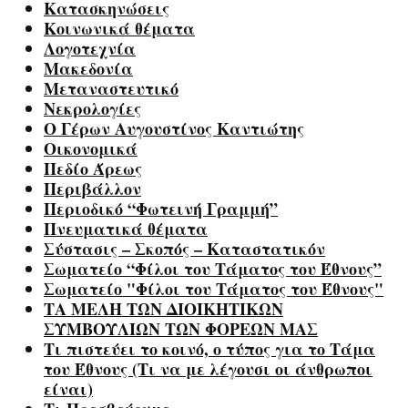
Κατασκηνώσεις
Κοινωνικά θέματα
Λογοτεχνία
Μακεδονία
Μεταναστευτικό
Νεκρολογίες
Ο Γέρων Αυγουστίνος Καντιώτης
Οικονομικά
Πεδίο Άρεως
Περιβάλλον
Περιοδικό “Φωτεινή Γραμμή”
Πνευματικά θέματα
Σύστασις – Σκοπός – Καταστατικόν
Σωματείο “Φίλοι του Τάματος του Έθνους”
Σωματείο "Φίλοι του Τάματος του Έθνους"
ΤΑ ΜΕΛΗ ΤΩΝ ΔΙΟΙΚΗΤΙΚΩΝ
ΣΥΜΒΟΥΛΙΩΝ ΤΩΝ ΦΟΡΕΩΝ ΜΑΣ
Τι πιστεύει το κοινό, ο τύπος για το Τάμα
του Έθνους (Τι να με λέγουσι οι άνθρωποι
είναι)