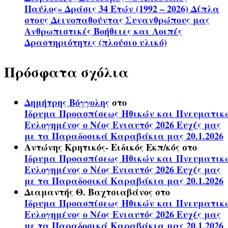
Παύλος» Δράσις 34 Ετών (1992 – 2026) Δίπλα
στους Δεινοπαθούντας Συνανθρώπους μας
Ανθρωπιστικές Βοήθειες και Λοιπές
Δραστηριότητες (πλούσιο υλικό)
Πρόσφατα σχόλια
Δημήτρης Βόγγολης
στο
Ίδρυμα Προασπίσεως Ηθικών και Πνευματικ
Ευλογημένος ο Νέος Ενιαυτός 2026 Ευχές μας
με τα Παραδοσικά Καραβάκια μας 20.1.2026
Αντώνης Κρητικός- Ειδικός Εκπ/κός
στο
Ίδρυμα Προασπίσεως Ηθικών και Πνευματικ
Ευλογημένος ο Νέος Ενιαυτός 2026 Ευχές μας
με τα Παραδοσικά Καραβάκια μας 20.1.2026
Διαμαντής Θ. Βαχτσιαβάνος
στο
Ίδρυμα Προασπίσεως Ηθικών και Πνευματικ
Ευλογημένος ο Νέος Ενιαυτός 2026 Ευχές μας
με τα Παραδοσικά Καραβάκια μας 20.1.2026