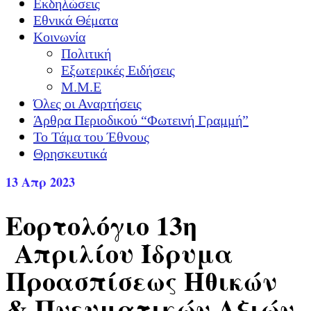
Εκδηλώσεις
Εθνικά Θέματα
Κοινωνία
Πολιτική
Εξωτερικές Ειδήσεις
Μ.Μ.Ε
Όλες οι Αναρτήσεις
Άρθρα Περιοδικού “Φωτεινή Γραμμή”
Το Τάμα του Έθνους
Θρησκευτικά
13
Απρ 2023
Εορτολόγιο 13η
Απριλίου Ίδρυμα
Προασπίσεως Ηθικών
& Πνευματικών Αξιών