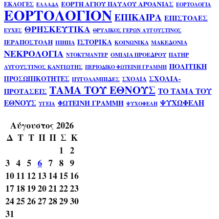
ΕΟΡΤΗ ΑΓΙΟΥ ΠΑΥΛΟΥ ΑΡΟΑΝΙΑΣ
ΕΚΛΟΓΕΣ
ΕΛΛΑΔΑ
ΕΟΡΤΟΛΟΓΙΑ
ΕΟΡΤΟΛΟΓΙΟΝ
ΕΠΙΚΑΙΡΑ
ΕΠΙΣΤΟΛΕΣ
ΘΡΗΣΚΕΥΤΙΚΑ
ΕΥΧΕΣ
ΘΡΥΛΙΚΟΣ ΓΕΡΩΝ ΑΥΓΟΥΣΤΙΝΟΣ
ΙΣΤΟΡΙΚΑ
ΙΕΡΑΠΟΣΤΟΛΗ
ΙΠΗΠΑ
ΚΟΙΝΩΝΙΚΑ
ΜΑΚΕΔΟΝΙΑ
ΝΕΚΡΟΛΟΓΙΑ
ΟΜΙΛΙΑ ΠΡΟΕΔΡΟΥ
ΠΑΤΗΡ
ΝΤΟΚΥΜΑΝΤΕΡ
ΠΟΛΙΤΙΚΗ
ΑΥΓΟΥΣΤΙΝΟΣ ΚΑΝΤΙΩΤΗΣ
ΠΕΡΙΟΔΙΚΟ ΦΩΤΕΙΝΗ ΓΡΑΜΜΗ
ΣΧΟΛΙΑ-
ΠΡΟΣΩΠΙΚΟΤΗΤΕΣ
ΣΧΟΛΙΑ
ΠΥΓΟΛΑΜΠΙΔΕΣ
ΤΑΜΑ ΤΟΥ ΕΘΝΟΥΣ
ΤΟ ΤΑΜΑ ΤΟΥ
ΠΡΟΤΑΣΕΙΣ
ΕΘΝΟΥΣ
ΨΥΧΩΦΕΛΗ
ΦΩΤΕΙΝΗ ΓΡΑΜΜΗ
ΥΓΕΙΑ
ΨΥΧΟΦΕΛΗ
Αύγουστος 2026
Δ
Τ
Τ
Π
Π
Σ
Κ
1
2
3
4
5
6
7
8
9
10
11
12
13
14
15
16
17
18
19
20
21
22
23
24
25
26
27
28
29
30
31