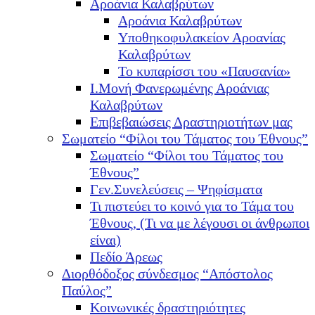
Αροάνια Καλαβρύτων
Αροάνια Καλαβρύτων
Υποθηκοφυλακείον Αροανίας
Καλαβρύτων
Το κυπαρίσσι του «Παυσανία»
Ι.Μονή Φανερωμένης Αροάνιας
Καλαβρύτων
Επιβεβαιώσεις Δραστηριοτήτων μας
Σωματείο “Φίλοι του Τάματος του Έθνους”
Σωματείο “Φίλοι του Τάματος του
Έθνους”
Γεν.Συνελεύσεις – Ψηφίσματα
Τι πιστεύει το κοινό για το Τάμα του
Έθνους, (Τι να με λέγουσι οι άνθρωποι
είναι)
Πεδίο Άρεως
Διορθόδοξος σύνδεσμος “Απόστολος
Παύλος”
Κοινωνικές δραστηριότητες