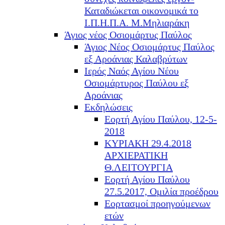
Καταδιώκεται οικονομικά το
Ι.Π.Η.Π.Α. Μ.Μηλιαράκη
Άγιος νέος Οσιομάρτυς Παύλος
Άγιος Νέος Οσιομάρτυς Παύλος
εξ Αροάνιας Καλαβρύτων
Ιερός Ναός Αγίου Νέου
Οσιομάρτυρος Παύλου εξ
Αροάνιας
Εκδηλώσεις
Εορτή Αγίου Παύλου, 12-5-
2018
ΚΥΡΙΑΚΗ 29.4.2018
ΑΡΧΙΕΡΑΤΙΚΗ
Θ.ΛΕΙΤΟΥΡΓΙΑ
Εορτή Αγίου Παύλου
27.5.2017, Ομιλία προέδρου
Εορτασμοί προηγούμενων
ετών