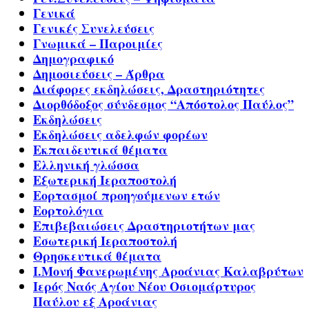
Γενικά
Γενικές Συνελεύσεις
Γνωμικά – Παροιμίες
Δημογραφικό
Δημοσιεύσεις – Άρθρα
Διάφορες εκδηλώσεις, Δραστηριότητες
Διορθόδοξος σύνδεσμος “Απόστολος Παύλος”
Εκδηλώσεις
Εκδηλώσεις αδελφών φορέων
Εκπαιδευτικά θέματα
Ελληνική γλώσσα
Εξωτερική Ιεραποστολή
Εορτασμοί προηγούμενων ετών
Εορτολόγια
Επιβεβαιώσεις Δραστηριοτήτων μας
Εσωτερική Ιεραποστολή
Θρησκευτικά θέματα
Ι.Μονή Φανερωμένης Αροάνιας Καλαβρύτων
Ιερός Ναός Αγίου Νέου Οσιομάρτυρος
Παύλου εξ Αροάνιας