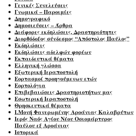
Γενικές Συνελεύσεις
Γνωμικά – Παροιμίες
Δημογραφικό
Δημοσιεύσεις – Άρθρα
Διάφορες εκδηλώσεις, Δραστηριότητες
Διορθόδοξος σύνδεσμος “Απόστολος Παύλος”
Εκδηλώσεις
Εκδηλώσεις αδελφών φορέων
Εκπαιδευτικά θέματα
Ελληνική γλώσσα
Εξωτερική Ιεραποστολή
Εορτασμοί προηγούμενων ετών
Εορτολόγια
Επιβεβαιώσεις Δραστηριοτήτων μας
Εσωτερική Ιεραποστολή
Θρησκευτικά θέματα
Ι.Μονή Φανερωμένης Αροάνιας Καλαβρύτων
Ιερός Ναός Αγίου Νέου Οσιομάρτυρος
Παύλου εξ Αροάνιας
Ιστορικά