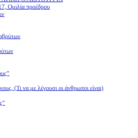
17, Ομιλία προέδρου
ών
αβρύτων
ρύτων
ους”
νους, (Τι να με λέγουσι οι άνθρωποι είναι)
ς”