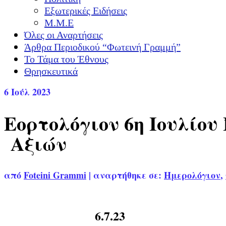
Εξωτερικές Ειδήσεις
Μ.Μ.Ε
Όλες οι Αναρτήσεις
Άρθρα Περιοδικού “Φωτεινή Γραμμή”
Το Τάμα του Έθνους
Θρησκευτικά
6
Ιούλ 2023
Εορτολόγιον 6η Iουλίο
Αξιών
από
Foteini Grammi
|
αναρτήθηκε σε:
Ημερολόγιον
,
6.7.23