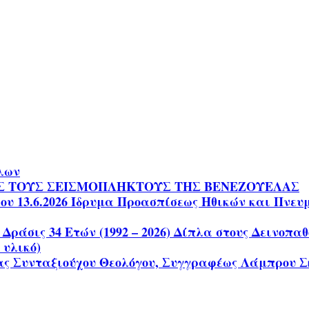
ίλων
Σ ΤΟΥΣ ΣΕΙΣΜΟΠΛΗΚΤΟΥΣ ΤΗΣ ΒΕΝΕΖΟΥΕΛΑΣ
 13.6.2026 Ίδρυμα Προασπίσεως Ηθικών και Πνευματ
 Δράσις 34 Ετών (1992 – 2026) Δίπλα στους Δεινοπ
 υλικό)
μας Συνταξιούχου Θεολόγου, Συγγραφέως Λάμπρου Σ