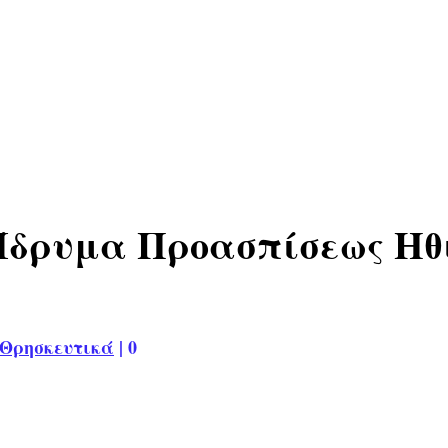
υ Ίδρυμα Προασπίσεως Η
Θρησκευτικά
|
0