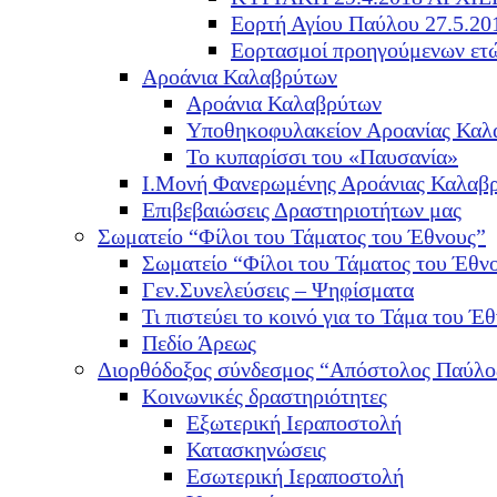
Εορτή Αγίου Παύλου 27.5.20
Εορτασμοί προηγούμενων ετ
Αροάνια Καλαβρύτων
Αροάνια Καλαβρύτων
Υποθηκοφυλακείον Αροανίας Καλ
Το κυπαρίσσι του «Παυσανία»
Ι.Μονή Φανερωμένης Αροάνιας Καλαβ
Επιβεβαιώσεις Δραστηριοτήτων μας
Σωματείο “Φίλοι του Τάματος του Έθνους”
Σωματείο “Φίλοι του Τάματος του Έθν
Γεν.Συνελεύσεις – Ψηφίσματα
Τι πιστεύει το κοινό για το Τάμα του Έθ
Πεδίο Άρεως
Διορθόδοξος σύνδεσμος “Απόστολος Παύλο
Κοινωνικές δραστηριότητες
Εξωτερική Ιεραποστολή
Κατασκηνώσεις
Εσωτερική Ιεραποστολή