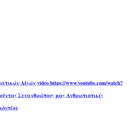
ικών Αξιών video https://www.youtube.com/watch?
αθούντας Συνανθρώπους μας Ανθρωπιστικές
κόντζου