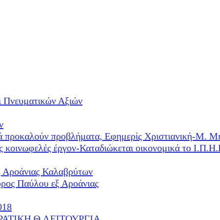
ι Πνευματικών Αξιών
ν
λλά προκαλούν προβλήματα, Εφημερίς Χριστιανική-Μ. Μ
ές κοινωφελές έργον-Καταδιώκεται οικονομικά το Ι.Π.
ξ Αροάνιας Καλαβρύτων
υρος Παύλου εξ Αροάνιας
018
ΕΡΑΤΙΚΗ Θ.ΛΕΙΤΟΥΡΓΙΑ