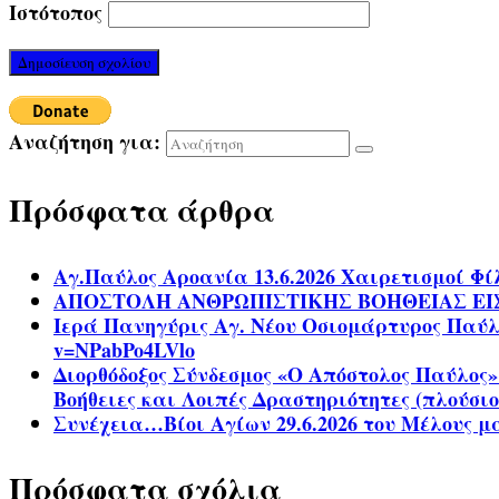
Ιστότοπος
Αναζήτηση για:
Πρόσφατα άρθρα
Αγ.Παύλος Αροανία 13.6.2026 Χαιρετισμοί Φ
ΑΠΟΣΤΟΛΗ ΑΝΘΡΩΠΙΣΤΙΚΗΣ ΒΟΗΘΕΙΑΣ ΕΙ
Ιερά Πανηγύρις Αγ. Νέου Οσιομάρτυρος Παύλου
v=NPabPo4LVlo
Διορθόδοξος Σύνδεσμος «Ο Απόστολος Παύλος»
Βοήθειες και Λοιπές Δραστηριότητες (πλούσιο
Συνέχεια…Βίοι Αγίων 29.6.2026 του Μέλους 
Πρόσφατα σχόλια