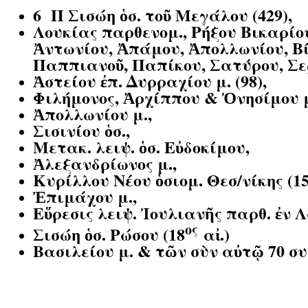
6 Π
Σισώη ὁσ. τοῦ Μεγάλου (429),
Λουκίας παρθενομ., Ρήξου Βικαρίο
Ἀντωνίου, Ἀπάμου, Ἀπολλωνίου, Βί
Παππιανοῦ, Παπίκου, Σατύρου, Σερί
Ἀστείου ἐπ. Δυρραχίου μ. (98),
Φιλήμονος, Ἀρχίππου & Ὀνησίμου μ
Ἀπολλωνίου μ.,
Σισινίου ὁσ.,
Μετακ. λειψ. ὁσ. Εὐδοκίμου,
Ἀλεξανδρίωνος μ.,
Κυρίλλου Νέου ὁσιομ. Θεσ/νίκης (15
Ἐπιμάχου μ.,
Εὕρεσις λειψ. Ἰουλιανῆς παρθ. ἐν
ος
Σισώη ὁσ. Ρώσου (18
αἰ.)
Βασιλείου μ. & τῶν σὺν αὐτῷ 70 σ