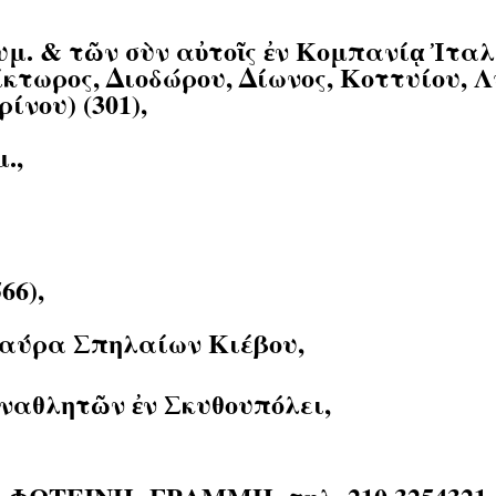
υμ. & τῶν σὺν αὐτοῖς ἐν Κομπανίᾳ Ἰταλ
κτωρος, Διοδώρου, Δίωνος, Κοττυίου, Λ
νου) (301),
.,
66),
 Λαύρα Σπηλαίων Κιέβου,
υναθλητῶν ἐν Σκυθουπόλει,