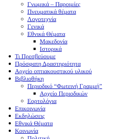
Γνωμικά – Παροιμίες
Πνευματικά θέματα
Λογοτεχνία
Γενικά
Εθνικά Θέματα
Μακεδονία
Ιστορικά
Τι Πρεσβεύουμε
Πρόσφατη Δραστηριότητα
Αρχείο οπτιακουστικού υλικού
Βιβλιοθήκη
Περιοδικό “Φωτεινή Γραμμή”
Αρχείο Περιοδικών
Εορτολόγια
Επικοινωνία
Εκδηλώσεις
Εθνικά Θέματα
Κοινωνία
Πολιτική