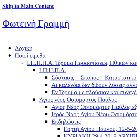
Skip to Main Content
Φωτεινή Γραμμή
Αρχική
Ποιοί είμεθα
Ι.Π.Η.Π.Α. Ίδρυμα Προασπίσεως Ηθικών κα
Ι.Π.Η.Π.Α.
Σύστασις – Σκοπός – Καταστατικό
Αι καλένδαι δεν δίδουν λύσεις α
Εν Ίδρυμα με πλούσιον και συνεχ
Άγιος νέος Οσιομάρτυς Παύλος
Άγιος Νέος Οσιομάρτυς Παύλος ε
Ιερός Ναός Αγίου Νέου Οσιομάρτ
Εκδηλώσεις
Εορτή Αγίου Παύλου, 12-5-2
ΚΥΡΙΑΚΗ 29.4.2018 ΑΡΧΙ