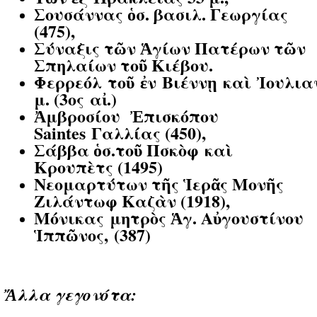
Σουσάννας ὁσ. βασιλ. Γεωργίας
(475),
Σύναξις τῶν Ἁγίων Πατέρων τῶν
Σπηλαίων τοῦ Κιέβου.
Φερρεόλ τοῦ ἐν Βιέννῃ καὶ Ἰουλι
μ. (3ος αἰ.)
Ἀμβροσίου Ἐπισκόπου
Saintes Γαλλίας (450),
Σάββα ὁσ.τοῦ Πσκὸφ καὶ
Κρουπὲτς (1495)
Νεομαρτύτων τῆς Ἱερᾶς Μονῆς
Ζιλάντωφ Καζὰν (1918),
Μόνικας μητρὸς Ἁγ. Αὐγουστίνου
Ἱππῶνος, (387)
Ἄλλα γεγονότα: