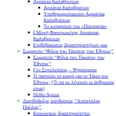
Αροάνια Καλαβρύτων
Αροάνια Καλαβρύτων
Υποθηκοφυλακείον Αροανίας
Καλαβρύτων
Το κυπαρίσσι του «Παυσανία»
Ι.Μονή Φανερωμένης Αροάνιας
Καλαβρύτων
Επιβεβαιώσεις Δραστηριοτήτων μας
Σωματείο “Φίλοι του Τάματος του Έθνους”
Σωματείο “Φίλοι του Τάματος του
Έθνους”
Γεν.Συνελεύσεις – Ψηφίσματα
Τι πιστεύει το κοινό για το Τάμα του
Έθνους, (Τι να με λέγουσι οι άνθρωποι
είναι)
Πεδίο Άρεως
Διορθόδοξος σύνδεσμος “Απόστολος
Παύλος”
Κοινωνικές δραστηριότητες