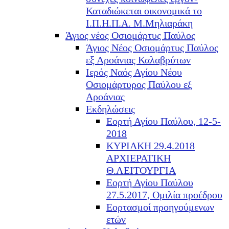
Καταδιώκεται οικονομικά το
Ι.Π.Η.Π.Α. Μ.Μηλιαράκη
Άγιος νέος Οσιομάρτυς Παύλος
Άγιος Νέος Οσιομάρτυς Παύλος
εξ Αροάνιας Καλαβρύτων
Ιερός Ναός Αγίου Νέου
Οσιομάρτυρος Παύλου εξ
Αροάνιας
Εκδηλώσεις
Εορτή Αγίου Παύλου, 12-5-
2018
ΚΥΡΙΑΚΗ 29.4.2018
ΑΡΧΙΕΡΑΤΙΚΗ
Θ.ΛΕΙΤΟΥΡΓΙΑ
Εορτή Αγίου Παύλου
27.5.2017, Ομιλία προέδρου
Εορτασμοί προηγούμενων
ετών