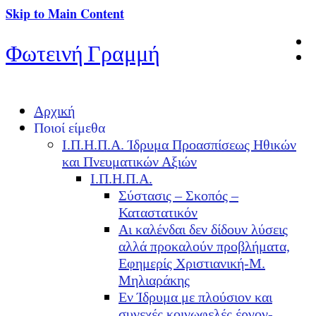
Skip to Main Content
Φωτεινή Γραμμή
Αρχική
Ποιοί είμεθα
Ι.Π.Η.Π.Α. Ίδρυμα Προασπίσεως Ηθικών
και Πνευματικών Αξιών
Ι.Π.Η.Π.Α.
Σύστασις – Σκοπός –
Καταστατικόν
Αι καλένδαι δεν δίδουν λύσεις
αλλά προκαλούν προβλήματα,
Εφημερίς Χριστιανική-Μ.
Μηλιαράκης
Εν Ίδρυμα με πλούσιον και
συνεχές κοινωφελές έργον-