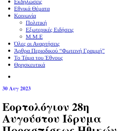
Εκδηλώσεις
Εθνικά Θέματα
Κοινωνία
Πολιτική
Εξωτερικές Ειδήσεις
Μ.Μ.Ε
Όλες οι Αναρτήσεις
Άρθρα Περιοδικού “Φωτεινή Γραμμή”
Το Τάμα του Έθνους
Θρησκευτικά
30
Αυγ 2023
Εορτολόγιον 28η
Αυγούστου Ίδρυμα
Προασπίσεως Ηθικών