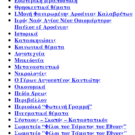
Εσωτερική Ιεραποστολή
Θρησκευτικά θέματα
Ι.Μονή Φανερωμένης Αροάνιας Καλαβρύτων
Ιερός Ναός Αγίου Νέου Οσιομάρτυρος
Παύλου εξ Αροάνιας
Ιστορικά
Κατασκηνώσεις
Κοινωνικά θέματα
Λογοτεχνία
Μακεδονία
Μεταναστευτικό
Νεκρολογίες
Ο Γέρων Αυγουστίνος Καντιώτης
Οικονομικά
Πεδίο Άρεως
Περιβάλλον
Περιοδικό “Φωτεινή Γραμμή”
Πνευματικά θέματα
Σύστασις – Σκοπός – Καταστατικόν
Σωματείο “Φίλοι του Τάματος του Έθνους”
Σωματείο "Φίλοι του Τάματος του Έθνους"