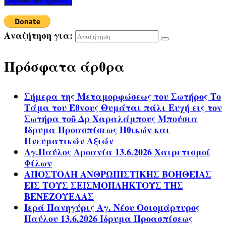
Αναζήτηση για:
Πρόσφατα άρθρα
Σήμερα της Μεταμορφώσεως του Σωτήρος Το
Τάμα του Έθνους Θυμάται πάλι Ευχή εις τον
Σωτήρα τοῦ Δρ Χαραλάμπους Μπούσια
Ίδρυμα Προασπίσεως Ηθικών και
Πνευματικών Αξιών
Αγ.Παύλος Αροανία 13.6.2026 Χαιρετισμοί
Φίλων
ΑΠΟΣΤΟΛΗ ΑΝΘΡΩΠΙΣΤΙΚΗΣ ΒΟΗΘΕΙΑΣ
ΕΙΣ ΤΟΥΣ ΣΕΙΣΜΟΠΛΗΚΤΟΥΣ ΤΗΣ
ΒΕΝΕΖΟΥΕΛΑΣ
Ιερά Πανηγύρις Αγ. Νέου Οσιομάρτυρος
Παύλου 13.6.2026 Ίδρυμα Προασπίσεως