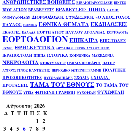
ΑΝΘΡΩΠΙΣΤΙΚΕΣ ΒΟΗΘΕΙΕΣ
ΒΙΒΛΙΟΠΑΡΟΥΣΙΑΣΗ
ΒΙΝΤΕΟ
ΒΡΑΒΕΥΣΕΙΣ ΙΠΗΠΑ
ΒΙΟΙ ΑΓΙΩΝ
ΒΡΑΒΕΥΣΕΙΣ
ΓΑΜΟΣ
ΔΙΟΡΘΟΔΟΞΟΣ ΣΥΝΔΕΣΜΟΣ «Ο ΑΠΟΣΤΟΛΟΣ
ΟΜΟΦΥΛΟΦΙΛΩΝ
ΕΘΝΙΚΑ ΘΕΜΑΤΑ
ΕΚΔΗΛΩΣΕΙΣ
ΠΑΥΛΟΣ
ΕΘΝΙΚΑ
ΕΟΡΤΗ ΑΓΙΟΥ ΠΑΥΛΟΥ ΑΡΟΑΝΙΑΣ
ΕΚΛΟΓΕΣ
ΕΛΛΑΔΑ
ΕΟΡΤΟΛΟΓΙΑ
ΕΟΡΤΟΛΟΓΙΟΝ
ΕΠΙΚΑΙΡΑ
ΕΠΙΣΤΟΛΕΣ
ΘΡΗΣΚΕΥΤΙΚΑ
ΕΥΧΕΣ
ΘΡΥΛΙΚΟΣ ΓΕΡΩΝ ΑΥΓΟΥΣΤΙΝΟΣ
ΙΣΤΟΡΙΚΑ
ΙΕΡΑΠΟΣΤΟΛΗ
ΙΠΗΠΑ
ΚΟΙΝΩΝΙΚΑ
ΜΑΚΕΔΟΝΙΑ
ΝΕΚΡΟΛΟΓΙΑ
ΟΜΙΛΙΑ ΠΡΟΕΔΡΟΥ
ΠΑΤΗΡ
ΝΤΟΚΥΜΑΝΤΕΡ
ΠΟΛΙΤΙΚΗ
ΑΥΓΟΥΣΤΙΝΟΣ ΚΑΝΤΙΩΤΗΣ
ΠΕΡΙΟΔΙΚΟ ΦΩΤΕΙΝΗ ΓΡΑΜΜΗ
ΣΧΟΛΙΑ-
ΠΡΟΣΩΠΙΚΟΤΗΤΕΣ
ΣΧΟΛΙΑ
ΠΥΓΟΛΑΜΠΙΔΕΣ
ΤΑΜΑ ΤΟΥ ΕΘΝΟΥΣ
ΤΟ ΤΑΜΑ ΤΟΥ
ΠΡΟΤΑΣΕΙΣ
ΕΘΝΟΥΣ
ΨΥΧΩΦΕΛΗ
ΦΩΤΕΙΝΗ ΓΡΑΜΜΗ
ΥΓΕΙΑ
ΨΥΧΟΦΕΛΗ
Αύγουστος 2026
Δ
Τ
Τ
Π
Π
Σ
Κ
1
2
3
4
5
6
7
8
9