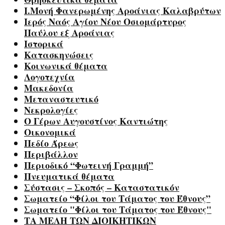
Ι.Μονή Φανερωμένης Αροάνιας Καλαβρύτων
Ιερός Ναός Αγίου Νέου Οσιομάρτυρος
Παύλου εξ Αροάνιας
Ιστορικά
Κατασκηνώσεις
Κοινωνικά θέματα
Λογοτεχνία
Μακεδονία
Μεταναστευτικό
Νεκρολογίες
Ο Γέρων Αυγουστίνος Καντιώτης
Οικονομικά
Πεδίο Άρεως
Περιβάλλον
Περιοδικό “Φωτεινή Γραμμή”
Πνευματικά θέματα
Σύστασις – Σκοπός – Καταστατικόν
Σωματείο “Φίλοι του Τάματος του Έθνους”
Σωματείο "Φίλοι του Τάματος του Έθνους"
ΤΑ ΜΕΛΗ ΤΩΝ ΔΙΟΙΚΗΤΙΚΩΝ