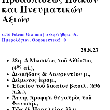
και Πνευματικών
Αξιών
από
Foteini Grammi
|
αναρτήθηκε σε:
Ημερολόγιον
,
Θρησκευτικά
|
0
28.8.23
28η Δ
Μωυσέως τοῦ Αἰθίοπος
ος
(4
αἰ.),
Διομήδους & Λαυρεντίου μ.,
Δάμωνος ἱερομ.,
Ἐζεκίου τοῦ δικαίου βασιλ. (696
π.Χ.),
Ἄννης προφητ. θυγατρὸς τοῦ
Φανουήλ,
Τῶν ἐξ Ἡρακλείας 33 μ.,