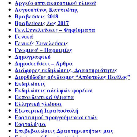
Αρχείο οπτιακουστικού υλικού
Αυγουστίνος Καντιώτης
Βραβεύσεις 2018
Βραβεύσεις έως 2017
Γεν.Συνελεύσεις – Ψηφίσματα
Γενικά
Γενικές Συνελεύσεις
Γνωμικά – Παροιμίες
Δημογραφικό
Δημοσιεύσεις – Άρθρα
Διάφορες εκδηλώσεις, Δραστηριότητες
Διορθόδοξος σύνδεσμος “Απόστολος Παύλος”
Εκδηλώσεις
Εκδηλώσεις αδελφών φορέων
Εκπαιδευτικά θέματα
Ελληνική γλώσσα
Εξωτερική Ιεραποστολή
Εορτασμοί προηγούμενων ετών
Εορτολόγια
Επιβεβαιώσεις Δραστηριοτήτων μας