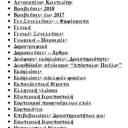
Αυγουστίνος Καντιώτης
Βραβεύσεις 2018
Βραβεύσεις έως 2017
Γεν.Συνελεύσεις – Ψηφίσματα
Γενικά
Γενικές Συνελεύσεις
Γνωμικά – Παροιμίες
Δημογραφικό
Δημοσιεύσεις – Άρθρα
Διάφορες εκδηλώσεις, Δραστηριότητες
Διορθόδοξος σύνδεσμος “Απόστολος Παύλος”
Εκδηλώσεις
Εκδηλώσεις αδελφών φορέων
Εκπαιδευτικά θέματα
Ελληνική γλώσσα
Εξωτερική Ιεραποστολή
Εορτασμοί προηγούμενων ετών
Εορτολόγια
Επιβεβαιώσεις Δραστηριοτήτων μας
Εσωτερική Ιεραποστολή
Θρησκευτικά θέματα