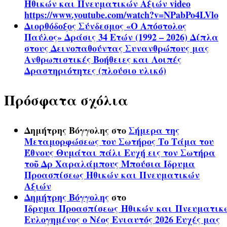
Ηθικών και Πνευματικών Αξιών video
https://www.youtube.com/watch?v=NPabPo4LVlo
Διορθόδοξος Σύνδεσμος «Ο Απόστολος
Παύλος» Δράσις 34 Ετών (1992 – 2026) Δίπλα
στους Δεινοπαθούντας Συνανθρώπους μας
Ανθρωπιστικές Βοήθειες και Λοιπές
Δραστηριότητες (πλούσιο υλικό)
Πρόσφατα σχόλια
Δημήτρης Βόγγολης
στο
Σήμερα της
Μεταμορφώσεως του Σωτήρος Το Τάμα του
Έθνους Θυμάται πάλι Ευχή εις τον Σωτήρα
τοῦ Δρ Χαραλάμπους Μπούσια Ίδρυμα
Προασπίσεως Ηθικών και Πνευματικών
Αξιών
Δημήτρης Βόγγολης
στο
Ίδρυμα Προασπίσεως Ηθικών και Πνευματικ
Ευλογημένος ο Νέος Ενιαυτός 2026 Ευχές μας