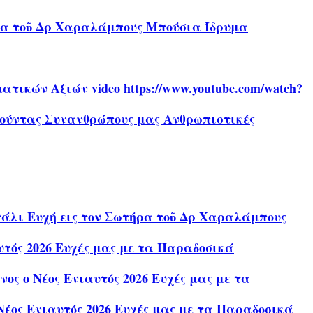
ήρα τοῦ Δρ Χαραλάμπους Μπούσια Ίδρυμα
ικών Αξιών video https://www.youtube.com/watch?
αθούντας Συνανθρώπους μας Ανθρωπιστικές
άλι Ευχή εις τον Σωτήρα τοῦ Δρ Χαραλάμπους
τός 2026 Ευχές μας με τα Παραδοσικά
ς ο Νέος Ενιαυτός 2026 Ευχές μας με τα
έος Ενιαυτός 2026 Ευχές μας με τα Παραδοσικά