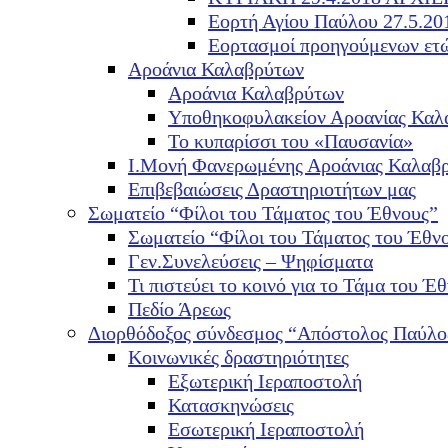
Εορτή Αγίου Παύλου 27.5.20
Εορτασμοί προηγούμενων ετ
Αροάνια Καλαβρύτων
Αροάνια Καλαβρύτων
Υποθηκοφυλακείον Αροανίας Καλ
Το κυπαρίσσι του «Παυσανία»
Ι.Μονή Φανερωμένης Αροάνιας Καλαβ
Επιβεβαιώσεις Δραστηριοτήτων μας
Σωματείο “Φίλοι του Τάματος του Έθνους”
Σωματείο “Φίλοι του Τάματος του Έθν
Γεν.Συνελεύσεις – Ψηφίσματα
Τι πιστεύει το κοινό για το Τάμα του Έθ
Πεδίο Άρεως
Διορθόδοξος σύνδεσμος “Απόστολος Παύλο
Κοινωνικές δραστηριότητες
Εξωτερική Ιεραποστολή
Κατασκηνώσεις
Εσωτερική Ιεραποστολή