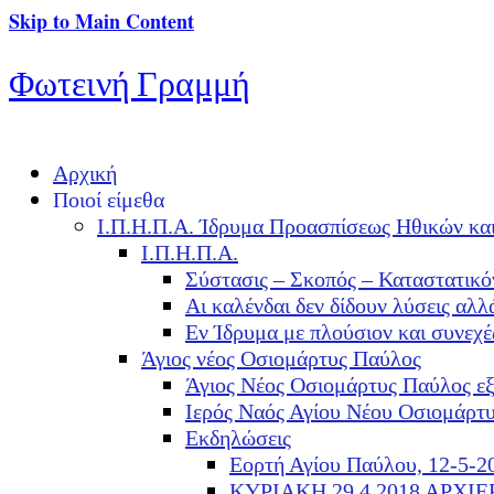
Skip to Main Content
Φωτεινή Γραμμή
Αρχική
Ποιοί είμεθα
Ι.Π.Η.Π.Α. Ίδρυμα Προασπίσεως Ηθικών κα
Ι.Π.Η.Π.Α.
Σύστασις – Σκοπός – Καταστατικό
Αι καλένδαι δεν δίδουν λύσεις α
Εν Ίδρυμα με πλούσιον και συνεχ
Άγιος νέος Οσιομάρτυς Παύλος
Άγιος Νέος Οσιομάρτυς Παύλος ε
Ιερός Ναός Αγίου Νέου Οσιομάρτ
Εκδηλώσεις
Εορτή Αγίου Παύλου, 12-5-2
ΚΥΡΙΑΚΗ 29.4.2018 ΑΡΧΙ