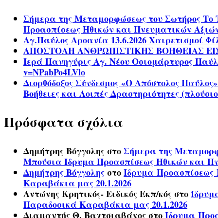
Σήμερα της Μεταμορφώσεως του Σωτήρος Το 
Προασπίσεως Ηθικών και Πνευματικών Αξιώ
Αγ.Παύλος Αροανία 13.6.2026 Χαιρετισμοί Φ
ΑΠΟΣΤΟΛΗ ΑΝΘΡΩΠΙΣΤΙΚΗΣ ΒΟΗΘΕΙΑΣ ΕΙ
Ιερά Πανηγύρις Αγ. Νέου Οσιομάρτυρος Παύλου
v=NPabPo4LVlo
Διορθόδοξος Σύνδεσμος «Ο Απόστολος Παύλος»
Βοήθειες και Λοιπές Δραστηριότητες (πλούσιο
Πρόσφατα σχόλια
Δημήτρης Βόγγολης
στο
Σήμερα της Μεταμορφ
Μπούσια Ίδρυμα Προασπίσεως Ηθικών και Π
Δημήτρης Βόγγολης
στο
Ίδρυμα Προασπίσεως Η
Καραβάκια μας 20.1.2026
Αντώνης Κρητικός- Ειδικός Εκπ/κός
στο
Ίδρυμ
Παραδοσικά Καραβάκια μας 20.1.2026
Διαμαντής Θ. Βαχτσιαβάνος
στο
Ίδρυμα Προα