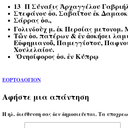
13 Π
Σύναξις Ἀρχαγγέλου Γαβριήλ
Στεφάνου ὁσ. Σαβαΐτου ἐκ Δαμασκο
Σάρρας ὁσ.,
Γολινδοὺχ μ. ἐκ Περσίας μετονομ. 
Τῶν ὁσ. πατέρων & ἐν ἀσκήσει λαμ
Εὐφημιανοῦ, Παμεγγίστου, Παφνου
Χουλελαίου.
Ὀνησίφορος ὁσ. ἐν Κύπρῳ
ΕΟΡΤΟΛΟΓΙΟΝ
Αφήστε μια απάντηση
Η ηλ. διεύθυνση σας δεν δημοσιεύεται.
Τα υποχρεω