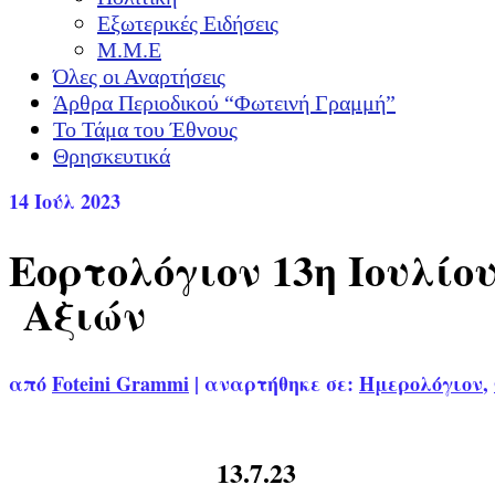
Εξωτερικές Ειδήσεις
Μ.Μ.Ε
Όλες οι Αναρτήσεις
Άρθρα Περιοδικού “Φωτεινή Γραμμή”
Το Τάμα του Έθνους
Θρησκευτικά
14
Ιούλ 2023
Εορτολόγιον 13η Iουλί
Αξιών
από
Foteini Grammi
|
αναρτήθηκε σε:
Ημερολόγιον
,
13.7.23