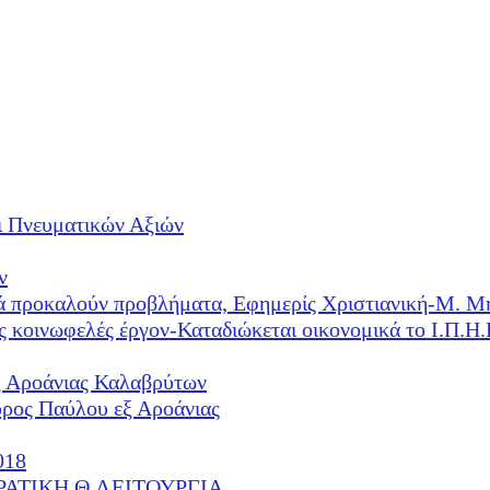
ι Πνευματικών Αξιών
ν
λλά προκαλούν προβλήματα, Εφημερίς Χριστιανική-Μ. Μ
ές κοινωφελές έργον-Καταδιώκεται οικονομικά το Ι.Π.
ξ Αροάνιας Καλαβρύτων
υρος Παύλου εξ Αροάνιας
018
ΕΡΑΤΙΚΗ Θ.ΛΕΙΤΟΥΡΓΙΑ