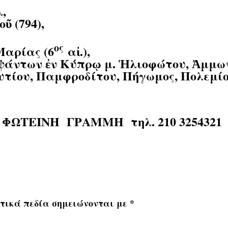
,
ῦ (794),
ος
Μαρίας (6
αἰ.),
ψάντων ἐν Κύπρῳ μ. Ἡλιοφώτου, Ἀμμωνί
τίου, Παμφροδίτου, Πήγωμος, Πολεμίο
ΦΩΤΕΙΝΗ ΓΡΑΜΜΗ
τηλ. 210 3254321
τικά πεδία σημειώνονται με
*