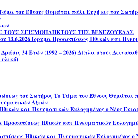
Τάμα του Έθνους Θυμάται πάλι Ευχή εις τον Σωτ
ν
ίλων
Σ ΤΟΥΣ ΣΕΙΣΜΟΠΛΗΚΤΟΥΣ ΤΗΣ ΒΕΝΕΖΟΥΕΛΑΣ
 13.6.2026 Ίδρυμα Προασπίσεως Ηθικών και Πνευματ
 Δράσις 34 Ετών (1992 – 2026) Δίπλα στους Δεινοπ
 υλικό)
ώσεως του Σωτήρος Το Τάμα του Έθνους Θυμάται π
νευματικών Αξιών
θικών και Πνευματικών Ευλογημένος ο Νέος Ενιαυ
α Προασπίσεως Ηθικών και Πνευματικών Ευλογημένο
σπίσεως Ηθικών και Πνευματικών Ευλογημένος ο Ν