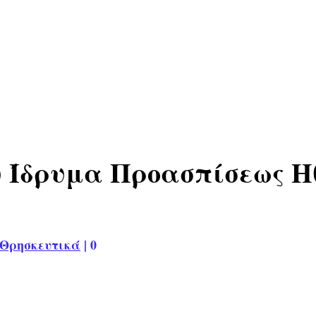
ου Ίδρυμα Προασπίσεως 
Θρησκευτικά
|
0