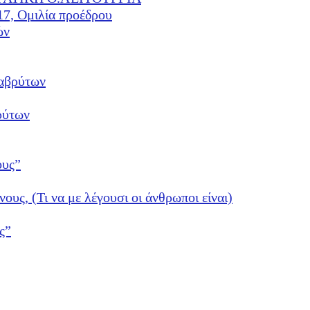
17, Ομιλία προέδρου
ών
αβρύτων
ρύτων
ους”
νους, (Τι να με λέγουσι οι άνθρωποι είναι)
ς”