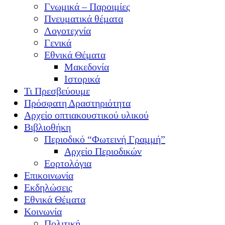
Γνωμικά – Παροιμίες
Πνευματικά θέματα
Λογοτεχνία
Γενικά
Εθνικά Θέματα
Μακεδονία
Ιστορικά
Τι Πρεσβεύουμε
Πρόσφατη Δραστηριότητα
Αρχείο οπτιακουστικού υλικού
Βιβλιοθήκη
Περιοδικό “Φωτεινή Γραμμή”
Αρχείο Περιοδικών
Εορτολόγια
Επικοινωνία
Εκδηλώσεις
Εθνικά Θέματα
Κοινωνία
Πολιτική