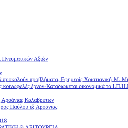
ι Πνευματικών Αξιών
ν
λλά προκαλούν προβλήματα, Εφημερίς Χριστιανική-Μ. Μ
ές κοινωφελές έργον-Καταδιώκεται οικονομικά το Ι.Π.
ξ Αροάνιας Καλαβρύτων
υρος Παύλου εξ Αροάνιας
018
ΕΡΑΤΙΚΗ Θ.ΛΕΙΤΟΥΡΓΙΑ