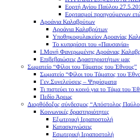
Εορτή Αγίου Παύλου 27.5.20
Εορτασμοί προηγούμενων ετ
Αροάνια Καλαβρύτων
Αροάνια Καλαβρύτων
Υποθηκοφυλακείον Αροανίας Καλ
Το κυπαρίσσι του «Παυσανία»
Ι.Μονή Φανερωμένης Αροάνιας Καλαβ
Επιβεβαιώσεις Δραστηριοτήτων μας
Σωματείο “Φίλοι του Τάματος του Έθνους”
Σωματείο “Φίλοι του Τάματος του Έθν
Γεν.Συνελεύσεις – Ψηφίσματα
Τι πιστεύει το κοινό για το Τάμα του Έθ
Πεδίο Άρεως
Διορθόδοξος σύνδεσμος “Απόστολος Παύλο
Κοινωνικές δραστηριότητες
Εξωτερική Ιεραποστολή
Κατασκηνώσεις
Εσωτερική Ιεραποστολή