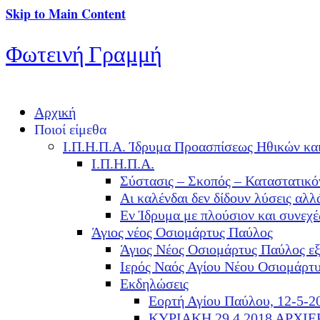
Skip to Main Content
Φωτεινή Γραμμή
Αρχική
Ποιοί είμεθα
Ι.Π.Η.Π.Α. Ίδρυμα Προασπίσεως Ηθικών κα
Ι.Π.Η.Π.Α.
Σύστασις – Σκοπός – Καταστατικό
Αι καλένδαι δεν δίδουν λύσεις α
Εν Ίδρυμα με πλούσιον και συνεχ
Άγιος νέος Οσιομάρτυς Παύλος
Άγιος Νέος Οσιομάρτυς Παύλος ε
Ιερός Ναός Αγίου Νέου Οσιομάρτ
Εκδηλώσεις
Εορτή Αγίου Παύλου, 12-5-2
ΚΥΡΙΑΚΗ 29.4.2018 ΑΡΧΙ