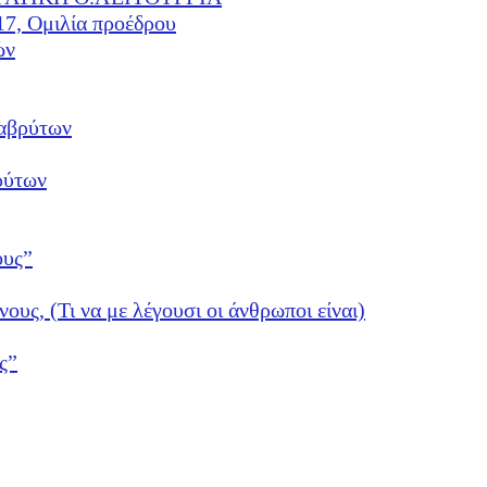
17, Ομιλία προέδρου
ών
αβρύτων
ρύτων
ους”
νους, (Τι να με λέγουσι οι άνθρωποι είναι)
ς”