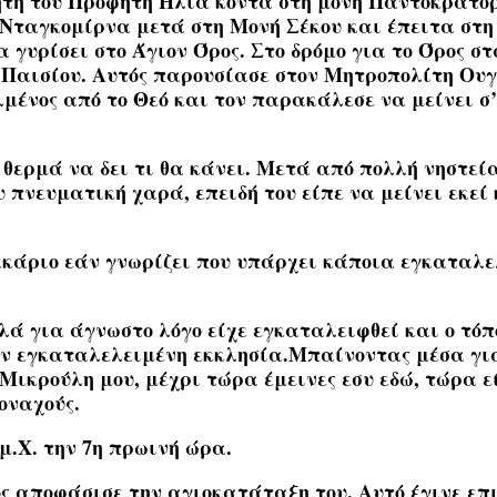
κήτη του Προφήτη Ηλία κοντά στη μονή Παντοκράτορ
 Νταγκομίρνα μετά στη Μονή Σέκου και έπειτα στη 
γυρίσει στο Άγιον Όρος. Στο δρόμο για το Όρος στ
 Παισίου. Αυτός παρουσίασε στον Μητροπολίτη Ουγ
μένος από το Θεό και τον παρακάλεσε να μείνει σ’
ε θερμά να δει τι θα κάνει. Μετά από πολλή νηστεί
υ πνευματική χαρά, επειδή του είπε να μείνει εκεί
κάριο εάν γνωρίζει που υπάρχει κάποια εγκαταλελ
αλλά για άγνωστο λόγο είχε εγκαταλειφθεί και ο τό
 εγκαταλελειμένη εκκλησία.Μπαίνοντας μέσα για ν
«Μικρούλη μου, μέχρι τώρα έμεινες εσυ εδώ, τώρα ε
μοναχούς.
 μ.Χ. την 7η πρωινή ώρα.
ος αποφάσισε την αγιοκατάταξη του. Αυτό έγινε επι