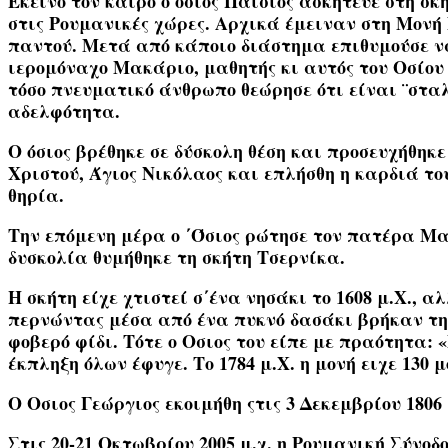
Εκείνο τον καιρό o όσιος Παίσιος ασκήτευε στη σ
στις Ρουμανικές χώρες. Αρχικά έμειναν στη Μονή
παντού. Μετά από κάποιο διάστημα επιθυμούσε να 
ιερομόναχο Μακάριο, μαθητής κι αυτός του Οσίου
τόσο πνευματικό άνθρωπο θεώρησε ότι είναι ¨σταλ
αδελφότητα.
Ο όσιος βρέθηκε σε δύσκολη θέση και προσευχήθηκ
Χριστού, Άγιος Νικόλαος και επλήσθη η καρδιά το
θηρία.
Tην επόμενη μέρα ο ΄Όσιος ρώτησε τον πατέρα Μα
δυσκολία θυμήθηκε τη σκήτη Τσερνίκα.
Η σκήτη είχε χτιστεί σ΄ένα νησάκι το 1608 μ.Χ., 
περνώντας μέσα από ένα πυκνό δασάκι βρήκαν την
φοβερό φίδι. Τότε ο Οσιος του είπε με πραότητα: 
έκπληξη όλων έφυγε. Το 1784 μ.Χ. η μονή ειχε 130 
Ο Οσιος Γεώργιος εκοιμήθη ςτις 3 Δεκεμβρίου 1806
Στις 20-21 Οκτωβρίου 2005 μ.χ. η Ρουμανική Σύνοδ