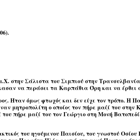
06).
 μ.Χ. στην Σάλιστα του Σιμπιού στην Τρανσυλβανί
κασαν να περάσει τα Καρπάθια Όρη και να έρθει 
ος. Ήταν όμως φτωχός και δεν είχε τον τρόπο. Η Πα
ναν μητροπολίτη ο οποίος τον πήρε μαζί του στην 
του πήρε μαζί του τον Γεώργιο στη Μονή Βατοπεδίο
ακτικός του ηγούμενου Παισίου, του γνωστού Οσίο