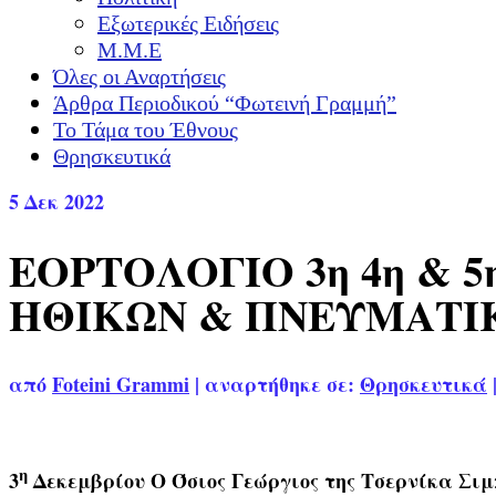
Εξωτερικές Ειδήσεις
Μ.Μ.Ε
Όλες οι Αναρτήσεις
Άρθρα Περιοδικού “Φωτεινή Γραμμή”
Το Τάμα του Έθνους
Θρησκευτικά
5
Δεκ 2022
ΕΟΡΤΟΛΟΓΙΟ 3η 4η &
ΗΘΙΚΩΝ & ΠΝΕΥΜΑΤΙ
από
Foteini Grammi
|
αναρτήθηκε σε:
Θρησκευτικά
η
3
Δεκεμβρίου Ο Όσιος Γεώργιος της Τσερνίκα Σι