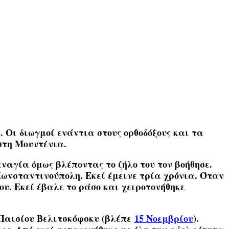
α
. Οι διωγμοί ενάντια στους ορθοδόξους και τα
στη Μουντένια.
ναγία όμως βλέποντας το ζήλο του τον βοήθησε.
Κωνσταντινούπολη. Εκεί έμεινε τρία χρόνια. Όταν
υ. Εκεί έβαλε το ράσο και χειροτονήθηκε
υ Παισίου Βελιτσκόφσκυ (βλέπε
15 Νοεμβρίου
).