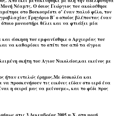
ος. Από εκεί μετακινήθηκε με όλη την αδελφότητα
Μονή Νέαμτς. Ο όσιος Γεώργιος τον ακολούθησε
αμάτησε στο Βουκουρέστι σ’ έναν παλιό φίλο, τον
γροβλαχίας Γρηγόριο Β΄ ο οποίος βλέποντας έναν
 όποιο μοναστήρι θέλει και να φτιάξει μία
α και άσκηση του εμφανίσθηκε ο Αρχιερέας του
 και να καθαρίσει το σπίτι του από τα άγρια
ειμένη σκήτη του Αγιου Νικολάου,και εκείνος με
πος ήταν εντελώς έρημος.Με δυσκολία και
α προσκυνήσουν τις εικόνες είδαν στο ιερό ένα
ίναι η σειρά μας να μείνουμε», και το φίδι προς
σήμως στις 3 Δεκεμβρίου 2005 μ.Χ. στη μονή