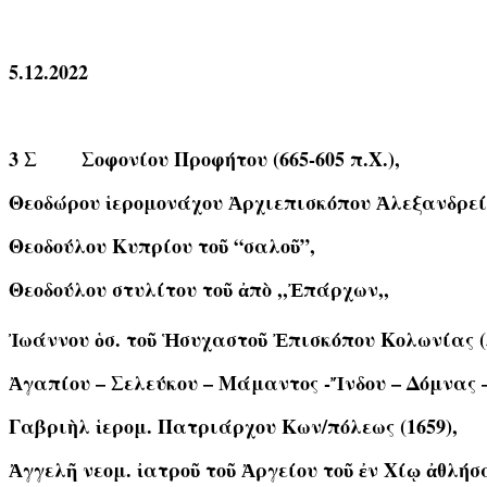
5.12.2022
3 Σ Σοφονίου Προφήτου (665-605 π.Χ.),
Θεοδώρου ἱερομονάχου Ἀρχιεπισκόπου Ἀλεξανδρεία
Θεοδούλου Κυπρίου τοῦ “σαλοῦ”,
Θεοδούλου στυλίτου τοῦ ἀπὸ ,,Ἐπάρχων,,
Ἰωάννου ὁσ. τοῦ Ἡσυχαστοῦ Ἐπισκόπου Κολωνίας (
Ἀγαπίου – Σελεύκου – Μάμαντος -Ἴνδου – Δόμνας –
Γαβριὴλ ἱερομ. Πατριάρχου Κων/πόλεως (1659),
Ἀγγελῆ νεομ. ἰατροῦ τοῦ Ἀργείου τοῦ ἐν Χίῳ ἀθλήσα