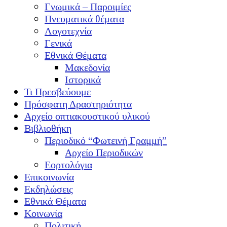
Γνωμικά – Παροιμίες
Πνευματικά θέματα
Λογοτεχνία
Γενικά
Εθνικά Θέματα
Μακεδονία
Ιστορικά
Τι Πρεσβεύουμε
Πρόσφατη Δραστηριότητα
Αρχείο οπτιακουστικού υλικού
Βιβλιοθήκη
Περιοδικό “Φωτεινή Γραμμή”
Αρχείο Περιοδικών
Εορτολόγια
Επικοινωνία
Εκδηλώσεις
Εθνικά Θέματα
Κοινωνία
Πολιτική