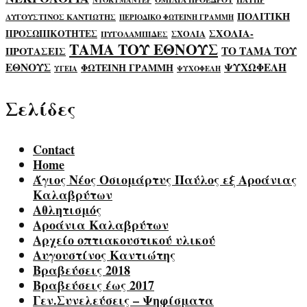
ΝΤΟΚΥΜΑΝΤΕΡ
ΠΟΛΙΤΙΚΗ
ΑΥΓΟΥΣΤΙΝΟΣ ΚΑΝΤΙΩΤΗΣ
ΠΕΡΙΟΔΙΚΟ ΦΩΤΕΙΝΗ ΓΡΑΜΜΗ
ΣΧΟΛΙΑ-
ΠΡΟΣΩΠΙΚΟΤΗΤΕΣ
ΣΧΟΛΙΑ
ΠΥΓΟΛΑΜΠΙΔΕΣ
ΤΑΜΑ ΤΟΥ ΕΘΝΟΥΣ
ΤΟ ΤΑΜΑ ΤΟΥ
ΠΡΟΤΑΣΕΙΣ
ΕΘΝΟΥΣ
ΨΥΧΩΦΕΛΗ
ΦΩΤΕΙΝΗ ΓΡΑΜΜΗ
ΥΓΕΙΑ
ΨΥΧΟΦΕΛΗ
Σελίδες
Contact
Home
Άγιος Νέος Οσιομάρτυς Παύλος εξ Αροάνιας
Καλαβρύτων
Αθλητισμός
Αροάνια Καλαβρύτων
Αρχείο οπτιακουστικού υλικού
Αυγουστίνος Καντιώτης
Βραβεύσεις 2018
Βραβεύσεις έως 2017
Γεν.Συνελεύσεις – Ψηφίσματα