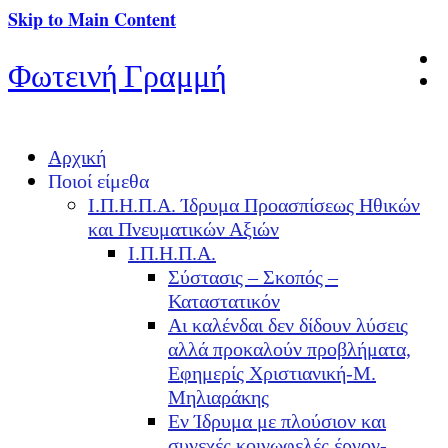
Skip to Main Content
Φωτεινή Γραμμή
Αρχική
Ποιοί είμεθα
Ι.Π.Η.Π.Α. Ίδρυμα Προασπίσεως Ηθικών
και Πνευματικών Αξιών
Ι.Π.Η.Π.Α.
Σύστασις – Σκοπός –
Καταστατικόν
Αι καλένδαι δεν δίδουν λύσεις
αλλά προκαλούν προβλήματα,
Εφημερίς Χριστιανική-Μ.
Μηλιαράκης
Εν Ίδρυμα με πλούσιον και
συνεχές κοινωφελές έργον-