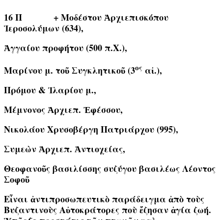
16 Π
+ Μοδέστου Ἀρχιεπισκόπου
Ἱεροσολύμων (634),
Ἀγγαίου προφήτου (500 π.Χ.),
ος
Μαρίνου μ. τοῦ Συγκλητικοῦ (3
αἰ.),
Πρόμου & Ἰλαρίου μ.,
Μέμνονος Ἀρχιεπ. Ἐφέσσου,
Νικολάου Χρυσοβέργη Πατριάρχου (995),
Συμεὼν Ἀρχιεπ. Ἀντιοχείας,
Θεοφανοῦς βασιλίσσης συζύγου βασιλέως Λέοντος
Σοφοῦ
Εἶναι ἀντιπροσωπευτικὸ παράδειγμα ἀπὸ τοὺς
Βυζαντινοὺς Αὐτοκράτορες ποὺ ἔζησαν ἁγία ζωή.