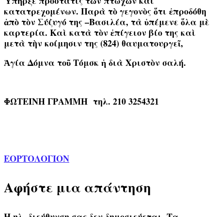
Ὑπῆρξε
προστάτις τῶν πτωχῶν καὶ
κατατρεχομένων. Παρὰ τὸ γεγονὸς ὅτι ἐπροδόθη
ἀπὸ τὸν Σύζυγό της –Βασιλέα, τὰ ὑπέμενε ὅλα μὲ
καρτερία. Καὶ κατὰ τὸν ἐπίγειον βίο της καὶ
μετὰ τὴν κοίμησιν της (824) θαυματουργεῖ,
Ἁγία Δόμνα τοῦ Τόμσκ ἡ διὰ Χριστὸν σαλή.
ΦΩΤΕΙΝΗ ΓΡΑΜΜΗ τηλ. 210 3254321
ΕΟΡΤΟΛΟΓΙΟΝ
Αφήστε μια απάντηση
Η ηλ. διεύθυνση σας δεν δημοσιεύεται.
Τα