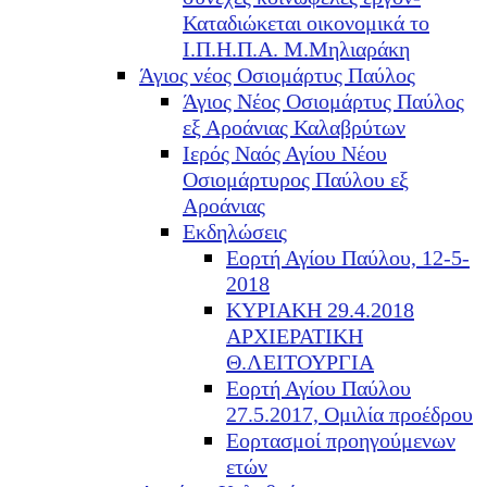
Καταδιώκεται οικονομικά το
Ι.Π.Η.Π.Α. Μ.Μηλιαράκη
Άγιος νέος Οσιομάρτυς Παύλος
Άγιος Νέος Οσιομάρτυς Παύλος
εξ Αροάνιας Καλαβρύτων
Ιερός Ναός Αγίου Νέου
Οσιομάρτυρος Παύλου εξ
Αροάνιας
Εκδηλώσεις
Εορτή Αγίου Παύλου, 12-5-
2018
ΚΥΡΙΑΚΗ 29.4.2018
ΑΡΧΙΕΡΑΤΙΚΗ
Θ.ΛΕΙΤΟΥΡΓΙΑ
Εορτή Αγίου Παύλου
27.5.2017, Ομιλία προέδρου
Εορτασμοί προηγούμενων
ετών