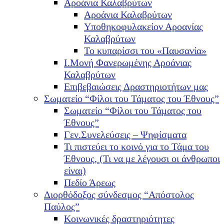
Αροάνια Καλαβρύτων
Αροάνια Καλαβρύτων
Υποθηκοφυλακείον Αροανίας
Καλαβρύτων
Το κυπαρίσσι του «Παυσανία»
Ι.Μονή Φανερωμένης Αροάνιας
Καλαβρύτων
Επιβεβαιώσεις Δραστηριοτήτων μας
Σωματείο “Φίλοι του Τάματος του Έθνους”
Σωματείο “Φίλοι του Τάματος του
Έθνους”
Γεν.Συνελεύσεις – Ψηφίσματα
Τι πιστεύει το κοινό για το Τάμα του
Έθνους, (Τι να με λέγουσι οι άνθρωποι
είναι)
Πεδίο Άρεως
Διορθόδοξος σύνδεσμος “Απόστολος
Παύλος”
Κοινωνικές δραστηριότητες