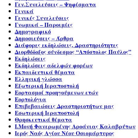
Γεν.Συνελεύσεις – Ψηφίσματα
Γενικά
Γενικές Συνελεύσεις
Γνωμικά – Παροιμίες
Δημογραφικό
Δημοσιεύσεις – Άρθρα
Διάφορες εκδηλώσεις, Δραστηριότητες
Διορθόδοξος σύνδεσμος “Απόστολος Παύλος”
Εκδηλώσεις
Εκδηλώσεις αδελφών φορέων
Εκπαιδευτικά θέματα
Ελληνική γλώσσα
Εξωτερική Ιεραποστολή
Εορτασμοί προηγούμενων ετών
Εορτολόγια
Επιβεβαιώσεις Δραστηριοτήτων μας
Εσωτερική Ιεραποστολή
Θρησκευτικά θέματα
Ι.Μονή Φανερωμένης Αροάνιας Καλαβρύτων
Ιερός Ναός Αγίου Νέου Οσιομάρτυρος