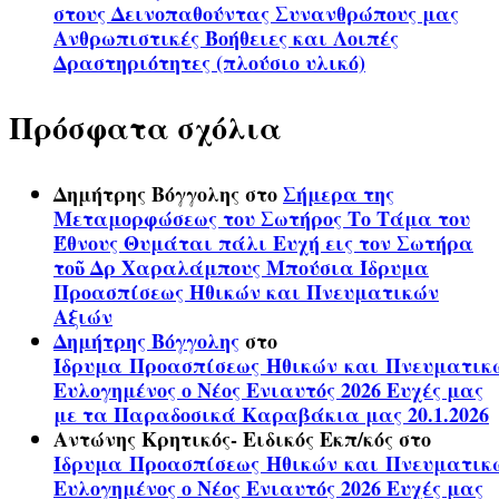
στους Δεινοπαθούντας Συνανθρώπους μας
Ανθρωπιστικές Βοήθειες και Λοιπές
Δραστηριότητες (πλούσιο υλικό)
Πρόσφατα σχόλια
Δημήτρης Βόγγολης
στο
Σήμερα της
Μεταμορφώσεως του Σωτήρος Το Τάμα του
Έθνους Θυμάται πάλι Ευχή εις τον Σωτήρα
τοῦ Δρ Χαραλάμπους Μπούσια Ίδρυμα
Προασπίσεως Ηθικών και Πνευματικών
Αξιών
Δημήτρης Βόγγολης
στο
Ίδρυμα Προασπίσεως Ηθικών και Πνευματικ
Ευλογημένος ο Νέος Ενιαυτός 2026 Ευχές μας
με τα Παραδοσικά Καραβάκια μας 20.1.2026
Αντώνης Κρητικός- Ειδικός Εκπ/κός
στο
Ίδρυμα Προασπίσεως Ηθικών και Πνευματικ
Ευλογημένος ο Νέος Ενιαυτός 2026 Ευχές μας