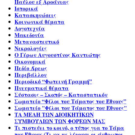
Παύλου εξ Αροάνιας
Ιστορικά
Κατασκηνώσεις
Κοινωνικά θέματα
Λογοτεχνία
Μακεδονία
Μεταναστευτικό
Νεκρολογίες
Ο Γέρων Αυγουστίνος Καντιώτης
Οικονομικά
Πεδίο Άρεως
Περιβάλλον
Περιοδικό “Φωτεινή Γραμμή”
Πνευματικά θέματα
Σύστασις – Σκοπός – Καταστατικόν
Σωματείο “Φίλοι του Τάματος του Έθνους”
Σωματείο "Φίλοι του Τάματος του Έθνους"
ΤΑ ΜΕΛΗ ΤΩΝ ΔΙΟΙΚΗΤΙΚΩΝ
ΣΥΜΒΟΥΛΙΩΝ ΤΩΝ ΦΟΡΕΩΝ ΜΑΣ
Τι πιστεύει το κοινό, ο τύπος για το Τάμα
του Έθνους (Τι να με λέγουσι οι άνθρωποι