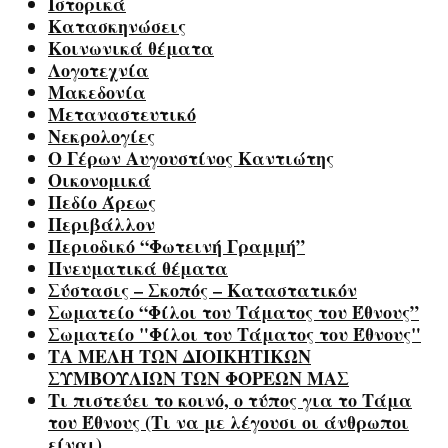
Ιστορικά
Κατασκηνώσεις
Κοινωνικά θέματα
Λογοτεχνία
Μακεδονία
Μεταναστευτικό
Νεκρολογίες
Ο Γέρων Αυγουστίνος Καντιώτης
Οικονομικά
Πεδίο Άρεως
Περιβάλλον
Περιοδικό “Φωτεινή Γραμμή”
Πνευματικά θέματα
Σύστασις – Σκοπός – Καταστατικόν
Σωματείο “Φίλοι του Τάματος του Έθνους”
Σωματείο "Φίλοι του Τάματος του Έθνους"
ΤΑ ΜΕΛΗ ΤΩΝ ΔΙΟΙΚΗΤΙΚΩΝ
ΣΥΜΒΟΥΛΙΩΝ ΤΩΝ ΦΟΡΕΩΝ ΜΑΣ
Τι πιστεύει το κοινό, ο τύπος για το Τάμα
του Έθνους (Τι να με λέγουσι οι άνθρωποι
είναι)