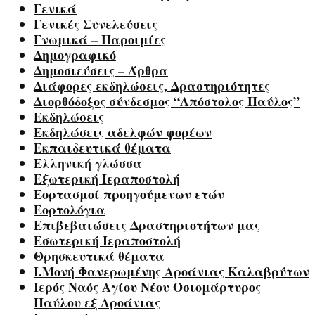
Γενικά
Γενικές Συνελεύσεις
Γνωμικά – Παροιμίες
Δημογραφικό
Δημοσιεύσεις – Άρθρα
Διάφορες εκδηλώσεις, Δραστηριότητες
Διορθόδοξος σύνδεσμος “Απόστολος Παύλος”
Εκδηλώσεις
Εκδηλώσεις αδελφών φορέων
Εκπαιδευτικά θέματα
Ελληνική γλώσσα
Εξωτερική Ιεραποστολή
Εορτασμοί προηγούμενων ετών
Εορτολόγια
Επιβεβαιώσεις Δραστηριοτήτων μας
Εσωτερική Ιεραποστολή
Θρησκευτικά θέματα
Ι.Μονή Φανερωμένης Αροάνιας Καλαβρύτων
Ιερός Ναός Αγίου Νέου Οσιομάρτυρος
Παύλου εξ Αροάνιας