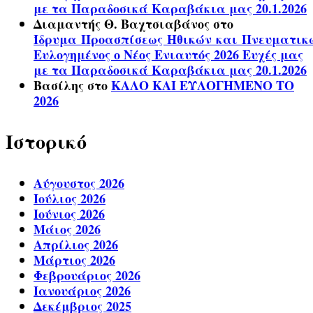
με τα Παραδοσικά Καραβάκια μας 20.1.2026
Διαμαντής Θ. Βαχτσιαβάνος
στο
Ίδρυμα Προασπίσεως Ηθικών και Πνευματικ
Ευλογημένος ο Νέος Ενιαυτός 2026 Ευχές μας
με τα Παραδοσικά Καραβάκια μας 20.1.2026
Βασίλης
στο
ΚΑΛΟ ΚΑΙ ΕΥΛΟΓΗΜΕΝΟ ΤΟ
2026
Ιστορικό
Αύγουστος 2026
Ιούλιος 2026
Ιούνιος 2026
Μάιος 2026
Απρίλιος 2026
Μάρτιος 2026
Φεβρουάριος 2026
Ιανουάριος 2026
Δεκέμβριος 2025