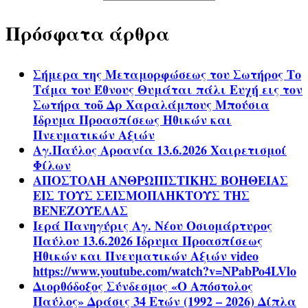
Πρόσφατα άρθρα
Σήμερα της Μεταμορφώσεως του Σωτήρος Το
Τάμα του Έθνους Θυμάται πάλι Ευχή εις τον
Σωτήρα τοῦ Δρ Χαραλάμπους Μπούσια
Ίδρυμα Προασπίσεως Ηθικών και
Πνευματικών Αξιών
Αγ.Παύλος Αροανία 13.6.2026 Χαιρετισμοί
Φίλων
ΑΠΟΣΤΟΛΗ ΑΝΘΡΩΠΙΣΤΙΚΗΣ ΒΟΗΘΕΙΑΣ
ΕΙΣ ΤΟΥΣ ΣΕΙΣΜΟΠΛΗΚΤΟΥΣ ΤΗΣ
ΒΕΝΕΖΟΥΕΛΑΣ
Ιερά Πανηγύρις Αγ. Νέου Οσιομάρτυρος
Παύλου 13.6.2026 Ίδρυμα Προασπίσεως
Ηθικών και Πνευματικών Αξιών video
https://www.youtube.com/watch?v=NPabPo4LVlo
Διορθόδοξος Σύνδεσμος «Ο Απόστολος
Παύλος» Δράσις 34 Ετών (1992 – 2026) Δίπλα