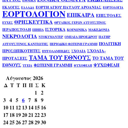
ΕΘΝΙΚΑ
ΕΟΡΤΗ ΑΓΙΟΥ ΠΑΥΛΟΥ ΑΡΟΑΝΙΑΣ
ΕΚΛΟΓΕΣ
ΕΛΛΑΔΑ
ΕΟΡΤΟΛΟΓΙΑ
ΕΟΡΤΟΛΟΓΙΟΝ
ΕΠΙΚΑΙΡΑ
ΕΠΙΣΤΟΛΕΣ
ΘΡΗΣΚΕΥΤΙΚΑ
ΕΥΧΕΣ
ΘΡΥΛΙΚΟΣ ΓΕΡΩΝ ΑΥΓΟΥΣΤΙΝΟΣ
ΙΣΤΟΡΙΚΑ
ΙΕΡΑΠΟΣΤΟΛΗ
ΙΠΗΠΑ
ΚΟΙΝΩΝΙΚΑ
ΜΑΚΕΔΟΝΙΑ
ΝΕΚΡΟΛΟΓΙΑ
ΟΜΙΛΙΑ ΠΡΟΕΔΡΟΥ
ΠΑΤΗΡ
ΝΤΟΚΥΜΑΝΤΕΡ
ΠΟΛΙΤΙΚΗ
ΑΥΓΟΥΣΤΙΝΟΣ ΚΑΝΤΙΩΤΗΣ
ΠΕΡΙΟΔΙΚΟ ΦΩΤΕΙΝΗ ΓΡΑΜΜΗ
ΣΧΟΛΙΑ-
ΠΡΟΣΩΠΙΚΟΤΗΤΕΣ
ΣΧΟΛΙΑ
ΠΥΓΟΛΑΜΠΙΔΕΣ
ΤΑΜΑ ΤΟΥ ΕΘΝΟΥΣ
ΤΟ ΤΑΜΑ ΤΟΥ
ΠΡΟΤΑΣΕΙΣ
ΕΘΝΟΥΣ
ΨΥΧΩΦΕΛΗ
ΦΩΤΕΙΝΗ ΓΡΑΜΜΗ
ΥΓΕΙΑ
ΨΥΧΟΦΕΛΗ
Αύγουστος 2026
Δ
Τ
Τ
Π
Π
Σ
Κ
1
2
3
4
5
6
7
8
9
10
11
12
13
14
15
16
17
18
19
20
21
22
23
24
25
26
27
28
29
30