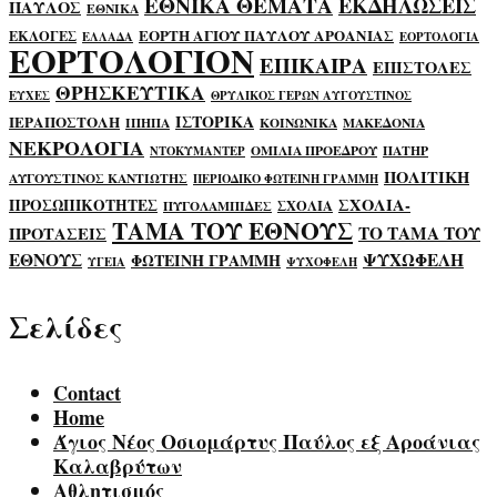
ΕΘΝΙΚΑ ΘΕΜΑΤΑ
ΕΚΔΗΛΩΣΕΙΣ
ΠΑΥΛΟΣ
ΕΘΝΙΚΑ
ΕΟΡΤΗ ΑΓΙΟΥ ΠΑΥΛΟΥ ΑΡΟΑΝΙΑΣ
ΕΚΛΟΓΕΣ
ΕΛΛΑΔΑ
ΕΟΡΤΟΛΟΓΙΑ
ΕΟΡΤΟΛΟΓΙΟΝ
ΕΠΙΚΑΙΡΑ
ΕΠΙΣΤΟΛΕΣ
ΘΡΗΣΚΕΥΤΙΚΑ
ΕΥΧΕΣ
ΘΡΥΛΙΚΟΣ ΓΕΡΩΝ ΑΥΓΟΥΣΤΙΝΟΣ
ΙΣΤΟΡΙΚΑ
ΙΕΡΑΠΟΣΤΟΛΗ
ΙΠΗΠΑ
ΚΟΙΝΩΝΙΚΑ
ΜΑΚΕΔΟΝΙΑ
ΝΕΚΡΟΛΟΓΙΑ
ΟΜΙΛΙΑ ΠΡΟΕΔΡΟΥ
ΠΑΤΗΡ
ΝΤΟΚΥΜΑΝΤΕΡ
ΠΟΛΙΤΙΚΗ
ΑΥΓΟΥΣΤΙΝΟΣ ΚΑΝΤΙΩΤΗΣ
ΠΕΡΙΟΔΙΚΟ ΦΩΤΕΙΝΗ ΓΡΑΜΜΗ
ΣΧΟΛΙΑ-
ΠΡΟΣΩΠΙΚΟΤΗΤΕΣ
ΣΧΟΛΙΑ
ΠΥΓΟΛΑΜΠΙΔΕΣ
ΤΑΜΑ ΤΟΥ ΕΘΝΟΥΣ
ΤΟ ΤΑΜΑ ΤΟΥ
ΠΡΟΤΑΣΕΙΣ
ΕΘΝΟΥΣ
ΨΥΧΩΦΕΛΗ
ΦΩΤΕΙΝΗ ΓΡΑΜΜΗ
ΥΓΕΙΑ
ΨΥΧΟΦΕΛΗ
Σελίδες
Contact
Home
Άγιος Νέος Οσιομάρτυς Παύλος εξ Αροάνιας
Καλαβρύτων
Αθλητισμός