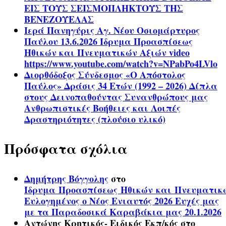
ΕΙΣ ΤΟΥΣ ΣΕΙΣΜΟΠΛΗΚΤΟΥΣ ΤΗΣ
ΒΕΝΕΖΟΥΕΛΑΣ
Ιερά Πανηγύρις Αγ. Νέου Οσιομάρτυρος
Παύλου 13.6.2026 Ίδρυμα Προασπίσεως
Ηθικών και Πνευματικών Αξιών video
https://www.youtube.com/watch?v=NPabPo4LVlo
Διορθόδοξος Σύνδεσμος «Ο Απόστολος
Παύλος» Δράσις 34 Ετών (1992 – 2026) Δίπλα
στους Δεινοπαθούντας Συνανθρώπους μας
Ανθρωπιστικές Βοήθειες και Λοιπές
Δραστηριότητες (πλούσιο υλικό)
Πρόσφατα σχόλια
Δημήτρης Βόγγολης
στο
Ίδρυμα Προασπίσεως Ηθικών και Πνευματικ
Ευλογημένος ο Νέος Ενιαυτός 2026 Ευχές μας
με τα Παραδοσικά Καραβάκια μας 20.1.2026
Αντώνης Κρητικός- Ειδικός Εκπ/κός
στο