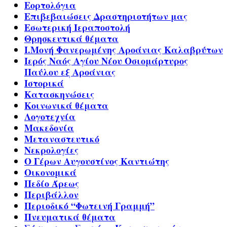
Εορτολόγια
Επιβεβαιώσεις Δραστηριοτήτων μας
Εσωτερική Ιεραποστολή
Θρησκευτικά θέματα
Ι.Μονή Φανερωμένης Αροάνιας Καλαβρύτων
Ιερός Ναός Αγίου Νέου Οσιομάρτυρος
Παύλου εξ Αροάνιας
Ιστορικά
Κατασκηνώσεις
Κοινωνικά θέματα
Λογοτεχνία
Μακεδονία
Μεταναστευτικό
Νεκρολογίες
Ο Γέρων Αυγουστίνος Καντιώτης
Οικονομικά
Πεδίο Άρεως
Περιβάλλον
Περιοδικό “Φωτεινή Γραμμή”
Πνευματικά θέματα