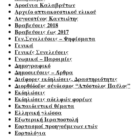
Αροάνια Καλαβρύτων
Αρχείο οπτιακουστικού υλικού
Αυγουστίνος Καντιώτης
Βραβεύσεις 2018
Βραβεύσεις έως 2017
Γεν.Συνελεύσεις – Ψηφίσματα
Γενικά
Γενικές Συνελεύσεις
Γνωμικά – Παροιμίες
Δημογραφικό
Δημοσιεύσεις – Άρθρα
Διάφορες εκδηλώσεις, Δραστηριότητες
Διορθόδοξος σύνδεσμος “Απόστολος Παύλος”
Εκδηλώσεις
Εκδηλώσεις αδελφών φορέων
Εκπαιδευτικά θέματα
Ελληνική γλώσσα
Εξωτερική Ιεραποστολή
Εορτασμοί προηγούμενων ετών
Εορτολόγια