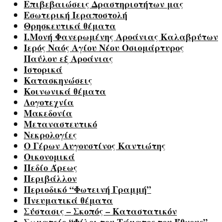
Επιβεβαιώσεις Δραστηριοτήτων μας
Εσωτερική Ιεραποστολή
Θρησκευτικά θέματα
Ι.Μονή Φανερωμένης Αροάνιας Καλαβρύτων
Ιερός Ναός Αγίου Νέου Οσιομάρτυρος
Παύλου εξ Αροάνιας
Ιστορικά
Κατασκηνώσεις
Κοινωνικά θέματα
Λογοτεχνία
Μακεδονία
Μεταναστευτικό
Νεκρολογίες
Ο Γέρων Αυγουστίνος Καντιώτης
Οικονομικά
Πεδίο Άρεως
Περιβάλλον
Περιοδικό “Φωτεινή Γραμμή”
Πνευματικά θέματα
Σύστασις – Σκοπός – Καταστατικόν