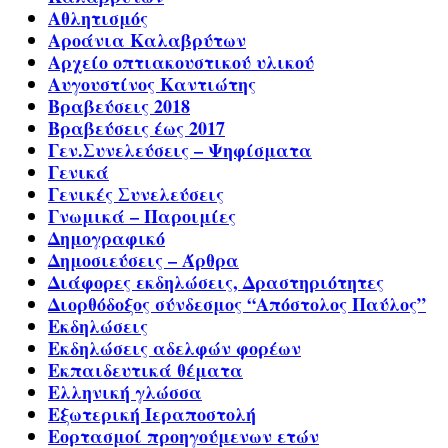
Αθλητισμός
Αροάνια Καλαβρύτων
Αρχείο οπτιακουστικού υλικού
Αυγουστίνος Καντιώτης
Βραβεύσεις 2018
Βραβεύσεις έως 2017
Γεν.Συνελεύσεις – Ψηφίσματα
Γενικά
Γενικές Συνελεύσεις
Γνωμικά – Παροιμίες
Δημογραφικό
Δημοσιεύσεις – Άρθρα
Διάφορες εκδηλώσεις, Δραστηριότητες
Διορθόδοξος σύνδεσμος “Απόστολος Παύλος”
Εκδηλώσεις
Εκδηλώσεις αδελφών φορέων
Εκπαιδευτικά θέματα
Ελληνική γλώσσα
Εξωτερική Ιεραποστολή
Εορτασμοί προηγούμενων ετών