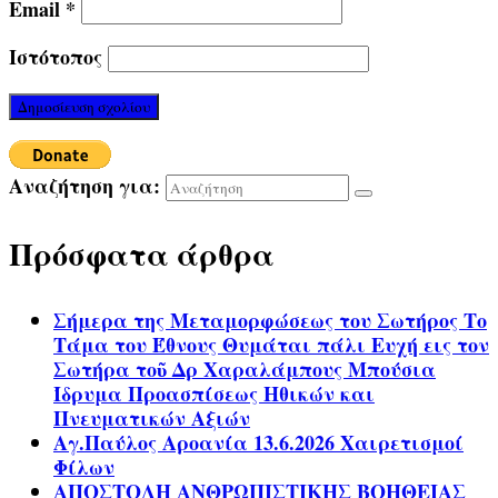
Email
*
Ιστότοπος
Αναζήτηση για:
Πρόσφατα άρθρα
Σήμερα της Μεταμορφώσεως του Σωτήρος Το
Τάμα του Έθνους Θυμάται πάλι Ευχή εις τον
Σωτήρα τοῦ Δρ Χαραλάμπους Μπούσια
Ίδρυμα Προασπίσεως Ηθικών και
Πνευματικών Αξιών
Αγ.Παύλος Αροανία 13.6.2026 Χαιρετισμοί
Φίλων
ΑΠΟΣΤΟΛΗ ΑΝΘΡΩΠΙΣΤΙΚΗΣ ΒΟΗΘΕΙΑΣ