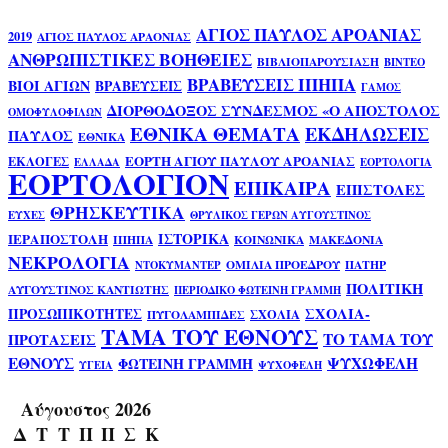
ΑΓΙΟΣ ΠΑΥΛΟΣ ΑΡΟΑΝΙΑΣ
2019
ΑΓΙΟΣ ΠΑΥΛΟΣ ΑΡΑΟΝΙΑΣ
ΑΝΘΡΩΠΙΣΤΙΚΕΣ ΒΟΗΘΕΙΕΣ
ΒΙΒΛΙΟΠΑΡΟΥΣΙΑΣΗ
ΒΙΝΤΕΟ
ΒΡΑΒΕΥΣΕΙΣ ΙΠΗΠΑ
ΒΙΟΙ ΑΓΙΩΝ
ΒΡΑΒΕΥΣΕΙΣ
ΓΑΜΟΣ
ΔΙΟΡΘΟΔΟΞΟΣ ΣΥΝΔΕΣΜΟΣ «Ο ΑΠΟΣΤΟΛΟΣ
ΟΜΟΦΥΛΟΦΙΛΩΝ
ΕΘΝΙΚΑ ΘΕΜΑΤΑ
ΕΚΔΗΛΩΣΕΙΣ
ΠΑΥΛΟΣ
ΕΘΝΙΚΑ
ΕΟΡΤΗ ΑΓΙΟΥ ΠΑΥΛΟΥ ΑΡΟΑΝΙΑΣ
ΕΚΛΟΓΕΣ
ΕΛΛΑΔΑ
ΕΟΡΤΟΛΟΓΙΑ
ΕΟΡΤΟΛΟΓΙΟΝ
ΕΠΙΚΑΙΡΑ
ΕΠΙΣΤΟΛΕΣ
ΘΡΗΣΚΕΥΤΙΚΑ
ΕΥΧΕΣ
ΘΡΥΛΙΚΟΣ ΓΕΡΩΝ ΑΥΓΟΥΣΤΙΝΟΣ
ΙΣΤΟΡΙΚΑ
ΙΕΡΑΠΟΣΤΟΛΗ
ΙΠΗΠΑ
ΚΟΙΝΩΝΙΚΑ
ΜΑΚΕΔΟΝΙΑ
ΝΕΚΡΟΛΟΓΙΑ
ΟΜΙΛΙΑ ΠΡΟΕΔΡΟΥ
ΠΑΤΗΡ
ΝΤΟΚΥΜΑΝΤΕΡ
ΠΟΛΙΤΙΚΗ
ΑΥΓΟΥΣΤΙΝΟΣ ΚΑΝΤΙΩΤΗΣ
ΠΕΡΙΟΔΙΚΟ ΦΩΤΕΙΝΗ ΓΡΑΜΜΗ
ΣΧΟΛΙΑ-
ΠΡΟΣΩΠΙΚΟΤΗΤΕΣ
ΣΧΟΛΙΑ
ΠΥΓΟΛΑΜΠΙΔΕΣ
ΤΑΜΑ ΤΟΥ ΕΘΝΟΥΣ
ΤΟ ΤΑΜΑ ΤΟΥ
ΠΡΟΤΑΣΕΙΣ
ΕΘΝΟΥΣ
ΨΥΧΩΦΕΛΗ
ΦΩΤΕΙΝΗ ΓΡΑΜΜΗ
ΥΓΕΙΑ
ΨΥΧΟΦΕΛΗ
Αύγουστος 2026
Δ
Τ
Τ
Π
Π
Σ
Κ