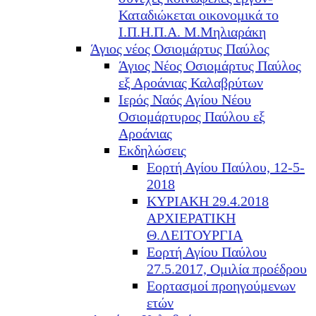
Καταδιώκεται οικονομικά το
Ι.Π.Η.Π.Α. Μ.Μηλιαράκη
Άγιος νέος Οσιομάρτυς Παύλος
Άγιος Νέος Οσιομάρτυς Παύλος
εξ Αροάνιας Καλαβρύτων
Ιερός Ναός Αγίου Νέου
Οσιομάρτυρος Παύλου εξ
Αροάνιας
Εκδηλώσεις
Εορτή Αγίου Παύλου, 12-5-
2018
ΚΥΡΙΑΚΗ 29.4.2018
ΑΡΧΙΕΡΑΤΙΚΗ
Θ.ΛΕΙΤΟΥΡΓΙΑ
Εορτή Αγίου Παύλου
27.5.2017, Ομιλία προέδρου
Εορτασμοί προηγούμενων
ετών