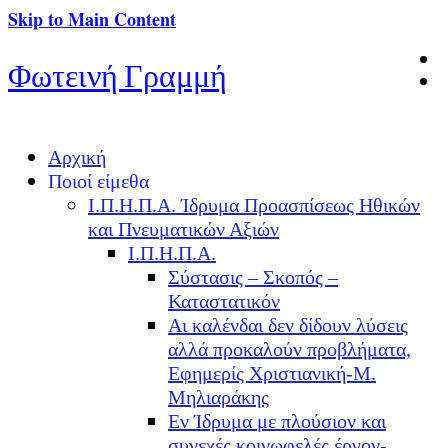
Skip to Main Content
Φωτεινή Γραμμή
Αρχική
Ποιοί είμεθα
Ι.Π.Η.Π.Α. Ίδρυμα Προασπίσεως Ηθικών
και Πνευματικών Αξιών
Ι.Π.Η.Π.Α.
Σύστασις – Σκοπός –
Καταστατικόν
Αι καλένδαι δεν δίδουν λύσεις
αλλά προκαλούν προβλήματα,
Εφημερίς Χριστιανική-Μ.
Μηλιαράκης
Εν Ίδρυμα με πλούσιον και
συνεχές κοινωφελές έργον-