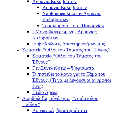
Αροάνια Καλαβρύτων
Αροάνια Καλαβρύτων
Υποθηκοφυλακείον Αροανίας
Καλαβρύτων
Το κυπαρίσσι του «Παυσανία»
Ι.Μονή Φανερωμένης Αροάνιας
Καλαβρύτων
Επιβεβαιώσεις Δραστηριοτήτων μας
Σωματείο “Φίλοι του Τάματος του Έθνους”
Σωματείο “Φίλοι του Τάματος του
Έθνους”
Γεν.Συνελεύσεις – Ψηφίσματα
Τι πιστεύει το κοινό για το Τάμα του
Έθνους, (Τι να με λέγουσι οι άνθρωποι
είναι)
Πεδίο Άρεως
Διορθόδοξος σύνδεσμος “Απόστολος
Παύλος”
Κοινωνικές δραστηριότητες