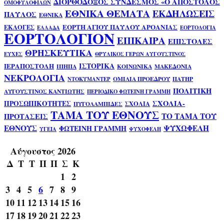
ΔΙΟΡΘΟΔΟΞΟΣ ΣΥΝΔΕΣΜΟΣ «Ο ΑΠΟΣΤΟΛΟΣ
ΟΜΟΦΥΛΟΦΙΛΩΝ
ΕΘΝΙΚΑ ΘΕΜΑΤΑ
ΕΚΔΗΛΩΣΕΙΣ
ΠΑΥΛΟΣ
ΕΘΝΙΚΑ
ΕΟΡΤΗ ΑΓΙΟΥ ΠΑΥΛΟΥ ΑΡΟΑΝΙΑΣ
ΕΚΛΟΓΕΣ
ΕΛΛΑΔΑ
ΕΟΡΤΟΛΟΓΙΑ
ΕΟΡΤΟΛΟΓΙΟΝ
ΕΠΙΚΑΙΡΑ
ΕΠΙΣΤΟΛΕΣ
ΘΡΗΣΚΕΥΤΙΚΑ
ΕΥΧΕΣ
ΘΡΥΛΙΚΟΣ ΓΕΡΩΝ ΑΥΓΟΥΣΤΙΝΟΣ
ΙΣΤΟΡΙΚΑ
ΙΕΡΑΠΟΣΤΟΛΗ
ΙΠΗΠΑ
ΚΟΙΝΩΝΙΚΑ
ΜΑΚΕΔΟΝΙΑ
ΝΕΚΡΟΛΟΓΙΑ
ΟΜΙΛΙΑ ΠΡΟΕΔΡΟΥ
ΠΑΤΗΡ
ΝΤΟΚΥΜΑΝΤΕΡ
ΠΟΛΙΤΙΚΗ
ΑΥΓΟΥΣΤΙΝΟΣ ΚΑΝΤΙΩΤΗΣ
ΠΕΡΙΟΔΙΚΟ ΦΩΤΕΙΝΗ ΓΡΑΜΜΗ
ΣΧΟΛΙΑ-
ΠΡΟΣΩΠΙΚΟΤΗΤΕΣ
ΣΧΟΛΙΑ
ΠΥΓΟΛΑΜΠΙΔΕΣ
ΤΑΜΑ ΤΟΥ ΕΘΝΟΥΣ
ΤΟ ΤΑΜΑ ΤΟΥ
ΠΡΟΤΑΣΕΙΣ
ΕΘΝΟΥΣ
ΨΥΧΩΦΕΛΗ
ΦΩΤΕΙΝΗ ΓΡΑΜΜΗ
ΥΓΕΙΑ
ΨΥΧΟΦΕΛΗ
Αύγουστος 2026
Δ
Τ
Τ
Π
Π
Σ
Κ
1
2
3
4
5
6
7
8
9
10
11
12
13
14
15
16
17
18
19
20
21
22
23