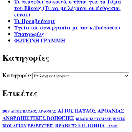
Τι πιστεύει το κοινό, ο τύπος για το Τάμα
του Έθνους (Τι να με λέγουσι οι άνθρωποι
είναι)
Τι Πρεσβεύουμε
Υγεία (σε συνεργασία με τον κ.Τούτουζα)
Υποτροφίες
ΦΩΤΕΙΝΗ ΓΡΑΜΜΗ
Kατηγορίες
Kατηγορίες
Ετικέτες
ΑΓΙΟΣ ΠΑΥΛΟΣ ΑΡΟΑΝΙΑΣ
2019
ΑΓΙΟΣ ΠΑΥΛΟΣ ΑΡΑΟΝΙΑΣ
ΑΝΘΡΩΠΙΣΤΙΚΕΣ ΒΟΗΘΕΙΕΣ
ΒΙΒΛΙΟΠΑΡΟΥΣΙΑΣΗ
ΒΙΝΤΕΟ
ΒΡΑΒΕΥΣΕΙΣ ΙΠΗΠΑ
ΒΙΟΙ ΑΓΙΩΝ
ΒΡΑΒΕΥΣΕΙΣ
ΓΑΜΟΣ