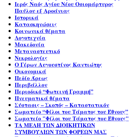
Ιερός Ναός Αγίου Νέου Οσιομάρτυρος
Παύλου εξ Αροάνιας
Ιστορικά
Κατασκηνώσεις
Κοινωνικά θέματα
Λογοτεχνία
Μακεδονία
Μεταναστευτικό
Νεκρολογίες
Ο Γέρων Αυγουστίνος Καντιώτης
Οικονομικά
Πεδίο Άρεως
Περιβάλλον
Περιοδικό “Φωτεινή Γραμμή”
Πνευματικά θέματα
Σύστασις – Σκοπός – Καταστατικόν
Σωματείο “Φίλοι του Τάματος του Έθνους”
Σωματείο "Φίλοι του Τάματος του Έθνους"
ΤΑ ΜΕΛΗ ΤΩΝ ΔΙΟΙΚΗΤΙΚΩΝ
ΣΥΜΒΟΥΛΙΩΝ ΤΩΝ ΦΟΡΕΩΝ ΜΑΣ