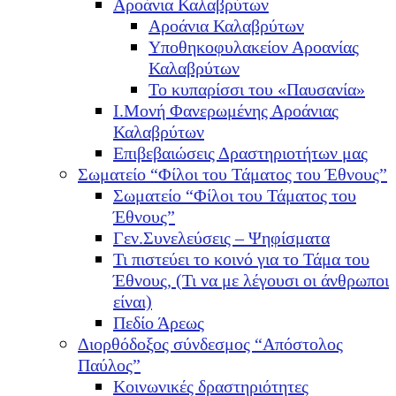
Αροάνια Καλαβρύτων
Αροάνια Καλαβρύτων
Υποθηκοφυλακείον Αροανίας
Καλαβρύτων
Το κυπαρίσσι του «Παυσανία»
Ι.Μονή Φανερωμένης Αροάνιας
Καλαβρύτων
Επιβεβαιώσεις Δραστηριοτήτων μας
Σωματείο “Φίλοι του Τάματος του Έθνους”
Σωματείο “Φίλοι του Τάματος του
Έθνους”
Γεν.Συνελεύσεις – Ψηφίσματα
Τι πιστεύει το κοινό για το Τάμα του
Έθνους, (Τι να με λέγουσι οι άνθρωποι
είναι)
Πεδίο Άρεως
Διορθόδοξος σύνδεσμος “Απόστολος
Παύλος”
Κοινωνικές δραστηριότητες