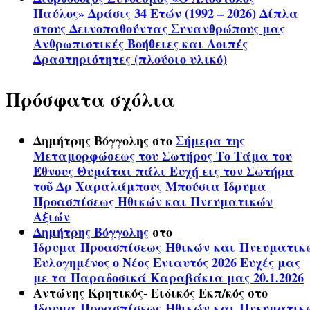
Παύλος» Δράσις 34 Ετών (1992 – 2026) Δίπλα
στους Δεινοπαθούντας Συνανθρώπους μας
Ανθρωπιστικές Βοήθειες και Λοιπές
Δραστηριότητες (πλούσιο υλικό)
Πρόσφατα σχόλια
Δημήτρης Βόγγολης
στο
Σήμερα της
Μεταμορφώσεως του Σωτήρος Το Τάμα του
Έθνους Θυμάται πάλι Ευχή εις τον Σωτήρα
τοῦ Δρ Χαραλάμπους Μπούσια Ίδρυμα
Προασπίσεως Ηθικών και Πνευματικών
Αξιών
Δημήτρης Βόγγολης
στο
Ίδρυμα Προασπίσεως Ηθικών και Πνευματικ
Ευλογημένος ο Νέος Ενιαυτός 2026 Ευχές μας
με τα Παραδοσικά Καραβάκια μας 20.1.2026
Αντώνης Κρητικός- Ειδικός Εκπ/κός
στο
Ίδρυμα Προασπίσεως Ηθικών και Πνευματικ