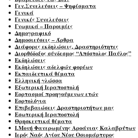
Γεν.Συνελεύσεις – Ψηφίσματα
Γενικά
Γενικές Συνελεύσεις
Γνωμικά – Παροιμίες
Δημογραφικό
Δημοσιεύσεις – Άρθρα
Διάφορες εκδηλώσεις, Δραστηριότητες
Διορθόδοξος σύνδεσμος “Απόστολος Παύλος”
Εκδηλώσεις
Εκδηλώσεις αδελφών φορέων
Εκπαιδευτικά θέματα
Ελληνική γλώσσα
Εξωτερική Ιεραποστολή
Εορτασμοί προηγούμενων ετών
Εορτολόγια
Επιβεβαιώσεις Δραστηριοτήτων μας
Εσωτερική Ιεραποστολή
Θρησκευτικά θέματα
Ι.Μονή Φανερωμένης Αροάνιας Καλαβρύτων
Ιερός Ναός Αγίου Νέου Οσιομάρτυρος