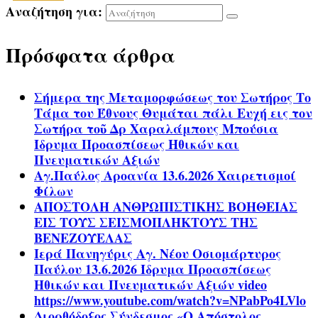
Αναζήτηση για:
Πρόσφατα άρθρα
Σήμερα της Μεταμορφώσεως του Σωτήρος Το
Τάμα του Έθνους Θυμάται πάλι Ευχή εις τον
Σωτήρα τοῦ Δρ Χαραλάμπους Μπούσια
Ίδρυμα Προασπίσεως Ηθικών και
Πνευματικών Αξιών
Αγ.Παύλος Αροανία 13.6.2026 Χαιρετισμοί
Φίλων
ΑΠΟΣΤΟΛΗ ΑΝΘΡΩΠΙΣΤΙΚΗΣ ΒΟΗΘΕΙΑΣ
ΕΙΣ ΤΟΥΣ ΣΕΙΣΜΟΠΛΗΚΤΟΥΣ ΤΗΣ
ΒΕΝΕΖΟΥΕΛΑΣ
Ιερά Πανηγύρις Αγ. Νέου Οσιομάρτυρος
Παύλου 13.6.2026 Ίδρυμα Προασπίσεως
Ηθικών και Πνευματικών Αξιών video
https://www.youtube.com/watch?v=NPabPo4LVlo
Διορθόδοξος Σύνδεσμος «Ο Απόστολος