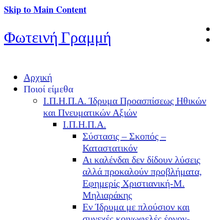
Skip to Main Content
Φωτεινή Γραμμή
Αρχική
Ποιοί είμεθα
Ι.Π.Η.Π.Α. Ίδρυμα Προασπίσεως Ηθικών
και Πνευματικών Αξιών
Ι.Π.Η.Π.Α.
Σύστασις – Σκοπός –
Καταστατικόν
Αι καλένδαι δεν δίδουν λύσεις
αλλά προκαλούν προβλήματα,
Εφημερίς Χριστιανική-Μ.
Μηλιαράκης
Εν Ίδρυμα με πλούσιον και
συνεχές κοινωφελές έργον-