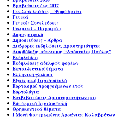
Βραβεύσεις έως 2017
Γεν.Συνελεύσεις – Ψηφίσματα
Γενικά
Γενικές Συνελεύσεις
Γνωμικά – Παροιμίες
Δημογραφικό
Δημοσιεύσεις – Άρθρα
Διάφορες εκδηλώσεις, Δραστηριότητες
Διορθόδοξος σύνδεσμος “Απόστολος Παύλος”
Εκδηλώσεις
Εκδηλώσεις αδελφών φορέων
Εκπαιδευτικά θέματα
Ελληνική γλώσσα
Εξωτερική Ιεραποστολή
Εορτασμοί προηγούμενων ετών
Εορτολόγια
Επιβεβαιώσεις Δραστηριοτήτων μας
Εσωτερική Ιεραποστολή
Θρησκευτικά θέματα
Ι.Μονή Φανερωμένης Αροάνιας Καλαβρύτων