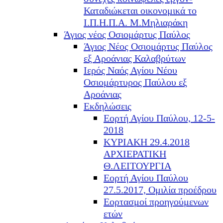
Καταδιώκεται οικονομικά το
Ι.Π.Η.Π.Α. Μ.Μηλιαράκη
Άγιος νέος Οσιομάρτυς Παύλος
Άγιος Νέος Οσιομάρτυς Παύλος
εξ Αροάνιας Καλαβρύτων
Ιερός Ναός Αγίου Νέου
Οσιομάρτυρος Παύλου εξ
Αροάνιας
Εκδηλώσεις
Εορτή Αγίου Παύλου, 12-5-
2018
ΚΥΡΙΑΚΗ 29.4.2018
ΑΡΧΙΕΡΑΤΙΚΗ
Θ.ΛΕΙΤΟΥΡΓΙΑ
Εορτή Αγίου Παύλου
27.5.2017, Ομιλία προέδρου
Εορτασμοί προηγούμενων
ετών