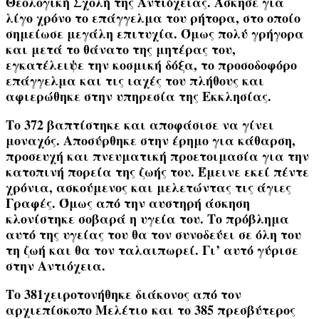
Θεολογική Σχολή της Αντιόχειας
. Άσκησε για
λίγο χρόνο το επάγγελμα του ρήτορα, στο οποίο
σημείωσε μεγάλη επιτυχία. Όμως πολύ γρήγορα
και μετά το θάνατο της μητέρας του,
εγκατέλειψε την κοσμική δόξα, το προσοδοφόρο
επάγγελμα και τις ιαχές του πλήθους και
αφιερώθηκε στην υπηρεσία της Εκκλησίας.
Το 372 βαπτίστηκε και αποφάσισε να γίνει
μοναχός. Αποσύρθηκε στην έρημο για κάθαρση,
προσευχή και πνευματική προετοιμασία για την
κατοπινή πορεία της ζωής του. Έμεινε εκεί πέντε
χρόνια, ασκούμενος και μελετώντας τις άγιες
Γραφές. Όμως από την αυστηρή άσκηση
κλονίστηκε σοβαρά η υγεία του. Το πρόβλημα
αυτό της υγείας του θα τον συνοδεύει σε όλη του
τη ζωή και θα τον ταλαιπωρεί. Γι’ αυτό γύρισε
στην Αντιόχεια.
Το 381χειροτονήθηκε διάκονος από τον
αρχιεπίσκοπο
Μελέτιο
και το 385 πρεσβύτερος