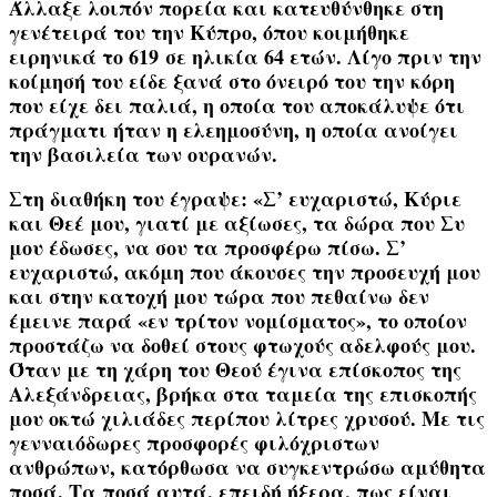
Άλλαξε λοιπόν πορεία και κατευθύνθηκε στη
γενέτειρά του την Κύπρο, όπου κοιμήθηκε
ειρηνικά το
619
σε ηλικία
64 ετών
. Λίγο πριν την
κοίμησή του είδε ξανά στο όνειρό του την κόρη
που είχε δει παλιά, η οποία του αποκάλυψε ότι
πράγματι ήταν η ελεημοσύνη, η οποία ανοίγει
την βασιλεία των ουρανών.
Στη διαθήκη του έγραψε:
«Σ’ ευχαριστώ, Κύριε
και Θεέ μου, γιατί με αξίωσες, τα δώρα που Συ
μου έδωσες, να σου τα προσφέρω πίσω. Σ’
ευχαριστώ, ακόμη που άκουσες την προσευχή μου
και στην κατοχή μου τώρα που πεθαίνω δεν
έμεινε παρά «εν τρίτον νομίσματος», το οποίον
προστάζω να δοθεί στους φτωχούς αδελφούς μου.
Όταν με τη χάρη του Θεού έγινα επίσκοπος της
Αλεξάνδρειας, βρήκα στα ταμεία της επισκοπής
μου οκτώ χιλιάδες περίπου λίτρες χρυσού. Με τις
γενναιόδωρες προσφορές φιλόχριστων
ανθρώπων, κατόρθωσα να συγκεντρώσω αμύθητα
ποσά. Τα ποσά αυτά, επειδή ήξερα, πως είναι