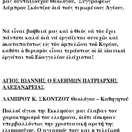
μας
συνταξιούχου Θεολόγου, Συγγραφέως
Λάμπρου Σκόντζου διὰ τοὺς τιμωμένους Ἁγίους.
Νὰ εἶναι βοήθειά μας καὶ ὁ Θεὸς νὰ τὸν ἔχει
πάντοτε καλά διὰ νά ἐργάζεται συνεχῶς καὶ
ἀκαταπαύστως εἰς τὸν ἀμπελῶνα τοῦ Κυρίου,
καθότι ὁ θερισμὸς εἶναι τεράστιος οἱ δὲ ἰδανικοὶ
ἐργάται τοῦ Εὐαγγελίου ἐλάχιστοι!
ΑΓΙΟΣ ΙΩΑΝΝΗΣ Ο ΕΛΕΗΜΩΝ ΠΑΤΡΙΑΡΧΗΣ
ΑΛΕΞΑΝΔΡΕΙΑΣ
ΛΑΜΠΡΟΥ Κ. ΣΚΟΝΤΖΟΥ Θεολόγου – Καθηγητού
Πολλοί άγιοι της Εκκλησίας μας έλαβαν τον
χαρακτηρισμό του ελεήμονα, διότι άσκησαν
υπερβαλλόντως την χριστιανική αρετή της
ελεημοσύνης. Ο αγιασμός τους και η τελείωσή