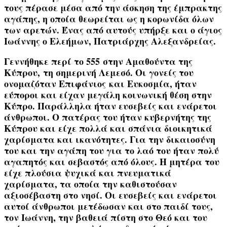
τους πέρασε μέσα από την άσκηση της έμπρακτης
αγάπης, η οποία θεωρείται ως η κορωνίδα όλων
των αρετών. Ένας από αυτούς υπήρξε και
ο άγιος
Ιωάννης ο Ελεήμων, Πατριάρχης Αλεξανδρείας
.
Γεννήθηκε περί το
555
στην
Αμαθούντα της
Κύπρου,
τη σημερινή
Λεμεσό
. Οι γονείς του
ονομαζόταν
Επιφάνιος
και
Ευκοσμία,
ήταν
εύποροι και είχαν μεγάλη κοινωνική θέση στην
Κύπρο. Παράλληλα ήταν ευσεβείς και ενάρετοι
άνθρωποι. Ο πατέρας του ήταν κυβερνήτης της
Κύπρου και είχε πολλά και σπάνια διοικητικά
χαρίσματα και ικανότητες. Για την δικαιοσύνη
του και την αγάπη του για το λαό του ήταν πολύ
αγαπητός και σεβαστός από όλους. Η μητέρα του
είχε πλούσια ψυχικά και πνευματικά
χαρίσματα, τα οποία την καθιστούσαν
αξιοσέβαστη στο νησί. Οι ευσεβείς και ενάρετοι
αυτοί άνθρωποι μετέδωσαν και στο παιδί τους,
τον Ιωάννη, την βαθειά πίστη στο Θεό και του