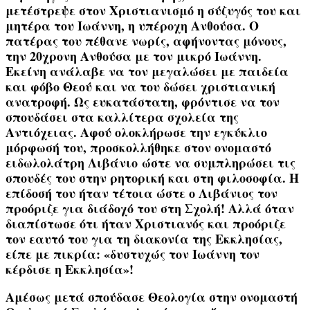
μετέστρεψε στον Χριστιανισμό η σύζυγός του και
μητέρα του Ιωάννη, η υπέροχη
Ανθούσα
. Ο
πατέρας του πέθανε νωρίς, αφήνοντας μόνους,
την 20χρονη Ανθούσα με τον μικρό Ιωάννη.
Εκείνη ανάλαβε να τον μεγαλώσει με παιδεία
και φόβο Θεού και να του δώσει χριστιανική
ανατροφή. Ως ευκατάστατη, φρόντισε να τον
σπουδάσει στα καλλίτερα σχολεία της
Αντιόχειας. Αφού ολοκλήρωσε την εγκύκλιο
μόρφωσή του, προσκολλήθηκε στον ονομαστό
ειδωλολάτρη
Λιβάνιο
ώστε να συμπληρώσει τις
σπουδές του στην ρητορική και στη φιλοσοφία. Η
επίδοσή του ήταν τέτοια ώστε ο Λιβάνιος τον
προόριζε για διάδοχό του στη Σχολή! Αλλά όταν
διαπίστωσε ότι ήταν Χριστιανός και προόριζε
τον εαυτό του για τη διακονία της Εκκλησίας,
είπε με πικρία:
«δυστυχώς τον Ιωάννη τον
κέρδισε η Εκκλησία»
!
Αμέσως μετά σπούδασε Θεολογία στην ονομαστή