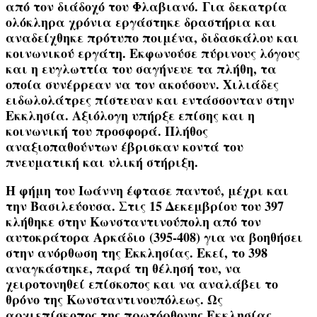
από τον διάδοχό του
Φλαβιανό.
Για δεκατρία
ολόκληρα χρόνια εργάστηκε δραστήρια και
αναδείχθηκε πρότυπο ποιμένα, διδασκάλου και
κοινωνικού εργάτη. Εκφωνούσε πύρινους λόγους
και η ευγλωττία του σαγήνευε τα πλήθη, τα
οποία συνέρρεαν να τον ακούσουν. Χιλιάδες
ειδωλολάτρες πίστευαν και εντάσσονταν στην
Εκκλησία. Αξιόλογη υπήρξε επίσης και η
κοινωνική του προσφορά. Πλήθος
αναξιοπαθούντων έβρισκαν κοντά του
πνευματική και υλική στήριξη.
Η φήμη του Ιωάννη έφτασε παντού, μέχρι και
την Βασιλεύουσα. Στις 15 Δεκεμβρίου του 397
κλήθηκε στην Κωνσταντινούπολη από τον
αυτοκράτορα
Αρκάδιο
(395-408) για να βοηθήσει
στην ανόρθωση της Εκκλησίας. Εκεί, το 398
αναγκάστηκε, παρά τη θέλησή του, να
χειροτονηθεί επίσκοπος και να αναλάβει το
θρόνο της Κωνσταντινουπόλεως. Ως
αρχιεπίσκοπος της πρωτόρθονης Εκκλησίας,