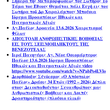
Σήμερα της Μεταμορφώσεως του Σωτήρος Το
Τάμα του Έθνους Θυμάται πάλι Ευχή εις τον
Σωτήρα τοῦ Δρ Χαραλάμπους Μπούσια
Ίδρυμα Προασπίσεως Ηθικών και
Πνευματικών Αξιών
Αγ.Παύλος Αροανία 13.6.2026 Χαιρετισμοί
Φίλων
ΑΠΟΣΤΟΛΗ ΑΝΘΡΩΠΙΣΤΙΚΗΣ ΒΟΗΘΕΙΑΣ
ΕΙΣ ΤΟΥΣ ΣΕΙΣΜΟΠΛΗΚΤΟΥΣ ΤΗΣ
ΒΕΝΕΖΟΥΕΛΑΣ
Ιερά Πανηγύρις Αγ. Νέου Οσιομάρτυρος
Παύλου 13.6.2026 Ίδρυμα Προασπίσεως
Ηθικών και Πνευματικών Αξιών video
https://www.youtube.com/watch?v=NPabPo4LVlo
Διορθόδοξος Σύνδεσμος «Ο Απόστολος
Παύλος» Δράσις 34 Ετών (1992 – 2026) Δίπλα
στους Δεινοπαθούντας Συνανθρώπους μας
Ανθρωπιστικές Βοήθειες και Λοιπές
Δραστηριότητες (πλούσιο υλικό)