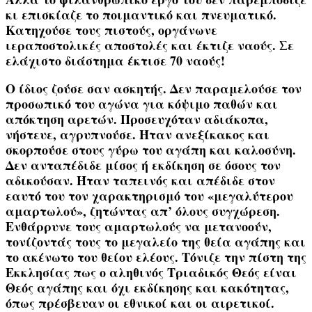
κι επισκίαζε το ποιμαντικό και πνευματικό.
Κατηχούσε τους πιστούς, οργάνωνε
ιεραποστολικές αποστολές και έκτιζε ναούς. Σε
ελάχιστο διάστημα έκτισε
70 ναούς
!
Ο ίδιος ζούσε σαν ασκητής. Δεν παραμελούσε τον
προσωπικό του αγώνα για κόψιμο παθών και
απόκτηση αρετών. Προσευχόταν αδιάκοπα,
νήστευε, αγρυπνούσε. Ήταν ανεξίκακος και
σκορπούσε στους γύρω του αγάπη και καλοσύνη.
Δεν ανταπέδιδε μίσος ή εκδίκηση σε όσους τον
αδικούσαν. Ήταν ταπεινός και απέδιδε στον
εαυτό του τον χαρακτηρισμό του
«μεγαλύτερου
αμαρτωλού
», ζητώντας απ’ όλους συγχώρεση.
Ενθάρρυνε τους αμαρτωλούς να μετανοούν,
τονίζοντάς τους το μεγαλείο της θεία αγάπης και
το ακένωτο του θείου ελέους. Τόνιζε την πίστη της
Εκκλησίας πως ο αληθινός Τριαδικός Θεός είναι
Θεός αγάπης και όχι εκδίκησης και κακότητας,
όπως πρέσβευαν οι εθνικοί και οι αιρετικοί.