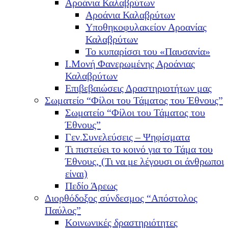
Αροάνια Καλαβρύτων
Αροάνια Καλαβρύτων
Υποθηκοφυλακείον Αροανίας
Καλαβρύτων
Το κυπαρίσσι του «Παυσανία»
Ι.Μονή Φανερωμένης Αροάνιας
Καλαβρύτων
Επιβεβαιώσεις Δραστηριοτήτων μας
Σωματείο “Φίλοι του Τάματος του Έθνους”
Σωματείο “Φίλοι του Τάματος του
Έθνους”
Γεν.Συνελεύσεις – Ψηφίσματα
Τι πιστεύει το κοινό για το Τάμα του
Έθνους, (Τι να με λέγουσι οι άνθρωποι
είναι)
Πεδίο Άρεως
Διορθόδοξος σύνδεσμος “Απόστολος
Παύλος”
Κοινωνικές δραστηριότητες