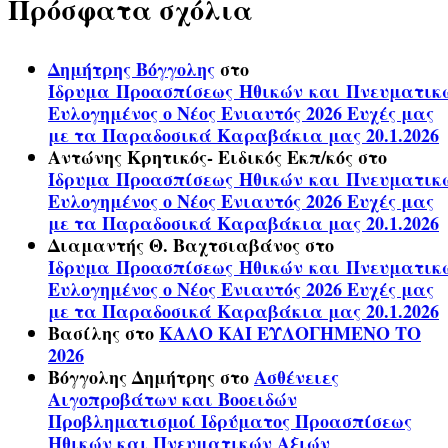
Πρόσφατα σχόλια
Δημήτρης Βόγγολης
στο
Ίδρυμα Προασπίσεως Ηθικών και Πνευματικ
Ευλογημένος ο Νέος Ενιαυτός 2026 Ευχές μας
με τα Παραδοσικά Καραβάκια μας 20.1.2026
Αντώνης Κρητικός- Ειδικός Εκπ/κός
στο
Ίδρυμα Προασπίσεως Ηθικών και Πνευματικ
Ευλογημένος ο Νέος Ενιαυτός 2026 Ευχές μας
με τα Παραδοσικά Καραβάκια μας 20.1.2026
Διαμαντής Θ. Βαχτσιαβάνος
στο
Ίδρυμα Προασπίσεως Ηθικών και Πνευματικ
Ευλογημένος ο Νέος Ενιαυτός 2026 Ευχές μας
με τα Παραδοσικά Καραβάκια μας 20.1.2026
Βασίλης
στο
ΚΑΛΟ ΚΑΙ ΕΥΛΟΓΗΜΕΝΟ ΤΟ
2026
Βόγγολης Δημήτρης
στο
Ασθένειες
Αιγοπροβάτων και Βοοειδών
Προβληματισμοί Ιδρύματος Προασπίσεως
Ηθικών και Πνευματικών Αξιών