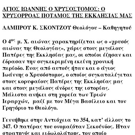
ΑΓΙΟΣ ΙΩΑΝΝΗΣ Ο ΧΡΥΣΟΣΤΟΜΟΣ: Ο
ΧΡΥΣΟΡΡΟΑΣ ΠΟΤΑΜΟΣ ΤΗΣ ΕΚΚΛΗΣΙΑΣ ΜΑΣ
ΛΑΜΠΡΟΥ Κ. ΣΚΟΝΤΖΟΥ Θεολόγου – Καθηγητού
ος
Ο 4
μ. Χ. αιώνας χαρακτηρίζεται ως ο
«χρυσός
αιώνας της Θεολογίας»
, χάρις στους μεγάλους
Πατέρες της Εκκλησίας μας, οι οποίοι έζησαν και
έδρασαν την συγκεκριμένη εκείνη χρονική
περίοδο. Ένας από αυτούς ήταν και ο
άγιος
Ιωάννης ο Χρυσόστομος
, ο οποίος συγκαταλέγεται
στους κορυφαίους Πατέρες της Εκκλησίας μας
και στους μεγάλους άνδρες της ιστορίας.
Μάλιστα ανήκει στη χορεία των
Τριών
Ιεραρχών
, μαζί με τον
Μέγα Βασίλειο
και τον
Γρηγόριο το Θεολόγο
.
Γεννήθηκε στην
Αντιόχεια
το 354, κατ’ άλλους το
347. Ο πατέρας του ονομαζόταν
Σεκούνδος.
Ήταν
στρατηγός και ειδωλολάτρης, τον οποίο