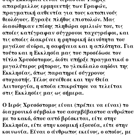
απαράμιλλος ερμηνευτής των Γραφών,
πραγματική αυθεντία για τους κατοπινούς
θεολόγους. Έγραψε πλήθος επιστολών. Μας
διασώθηκαν επίσης πληθώρα ομιλιών του, τις
οποίες κατέγραφαν σύγχρονοι ταχυγράφοι, και
τις οποίες διακρίνει η ρητορική δεινότητα του
μεγάλου άνδρα, η σαφήνεια και η απλότητα. Για
τούτο και η Εκκλησία μας του προσέδωσε τον
τίτλο
Χρυσόστομος
, διότι υπήρξε πραγματικά ο
μεγαλύτερος ρήτορας, το
γλυκόλαλο αηδόνι της
Εκκλησίας
, όπως παρατηρεί σύγχρονος
στοχαστής. Τέλος συνέθεσε και την
Θεία
Λειτουργία
, η οποία επικράτησε να τελείται
στις Εκκλησίες μας ως σήμερα.
Ο Ιερός Χρυσόστομος είναι (πρέπει να είναι) το
διαχρονικό σύμβολο του ασυμβίβαστου ανθρώπου
με το κακό, όπου αυτό βρίσκεται, είτε στην
Εκκλησία, είτε στην κοσμική εξουσία, είτε στην
κοινωνία. Είναι ο άνθρωπος εκείνος, ο οποίος, με