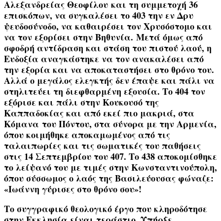
Αλεξανδρείας
Θεοφίλου
και τη συμμετοχή 36
επισκόπων, να συγκαλέσει το 403 την εν
Δρυ
ψευδοσύνοδο
, να καθαιρέσει τον Χρυσόστομο και
να τον εξορίσει στην
Βηθυνία.
Μετά όμως από
σφοδρή αντίδραση και στάση του πιστού λαού, η
Ευδοξία αναγκάστηκε να τον ανακαλέσει από
την εξορία και να αποκαταστήσει στο θρόνο του.
Αλλά ο μεγάλος ελεγκτής δεν έπαψε και πάλι να
στηλιτεύει τη διεφθαρμένη εξουσία. Το 404 τον
εξόρισε και πάλι στην
Κουκουσό
της
Καππαδοκίας και από εκεί πιο μακριά, στα
Κόμανα
του Πόντου, στα σύνορα με την Αρμενία,
όπου κοιμήθηκε αποκαμωμένος από τις
ταλαιπωρίες και τις σωματικές του παθήσεις
στις 14 Σεπτεμβρίου του 407. Το 438 αποκομίσθηκε
το λείψανό του με τιμές στην Κωνσταντινούπολη,
όπου σύσσωμος ο λαός της Βασιλεύουσας φώναζε:
«Ιωάννη γύρισες στο θρόνο σου»
!
Το συγγραφικό θεολογικό έργο που κληροδότησε
στην Εκκλησία είναι τεράστιο. Υπήρξε