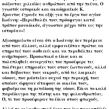
σώζοντας χιλιάδες ανθρώπους από την πείνα. Ο
γνωστός ιστορικός και ακαδημαϊκός
Κ.
Άμαντος
έγραψε τα εξής για το έργο του αγίου
Ιωάννη:
«Περιέθαλψε τους πρόσφυγας κατά
τρόπον μοναδικόν, άγνωστον μέχρι τότε εις την
ιστορίαν»
!
Αξιοσημείωτο είναι ότι ο Ιωάννης δεν περίμενε
από τους άλλους, αλλά εμφανιζόταν πρώτος να
υπηρετεί τους ασθενείς και να περιθάλπει τους
ανήμπορους. Προσωπικά ο ίδιος και οι
πολυπληθείς συνεργάτες του προσέφερε τις
πολύτιμες υπηρεσίες τους στους ζωντανούς, αλλά
και θάβοντας τους νεκρούς, από τις λοιμικές
νόσους, που μάστιζαν συχνά την περιοχή, τους
οποίους άφηναν άταφους οι οικείοι τους,
φοβούμενοι τη μετάδοση της νόσου. Έδινε το καλό
παράδειγμα της πίστης και της φιλανθρωπίας.
Ό, τι του προσέφεραν το έδινε στους φτωχούς.
Αλλά το φιλανθρωπικό έργο του δεν παρεμπόδιζε