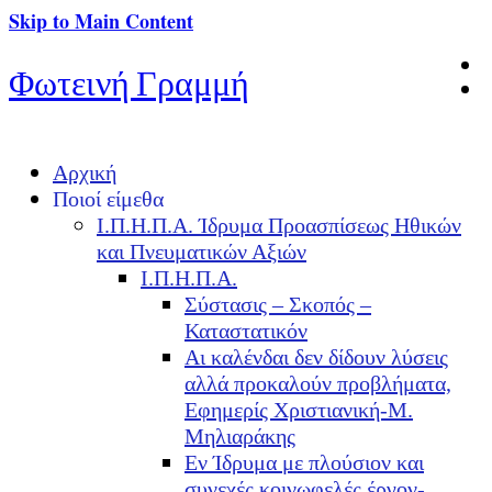
Skip to Main Content
Φωτεινή Γραμμή
Αρχική
Ποιοί είμεθα
Ι.Π.Η.Π.Α. Ίδρυμα Προασπίσεως Ηθικών
και Πνευματικών Αξιών
Ι.Π.Η.Π.Α.
Σύστασις – Σκοπός –
Καταστατικόν
Αι καλένδαι δεν δίδουν λύσεις
αλλά προκαλούν προβλήματα,
Εφημερίς Χριστιανική-Μ.
Μηλιαράκης
Εν Ίδρυμα με πλούσιον και
συνεχές κοινωφελές έργον-