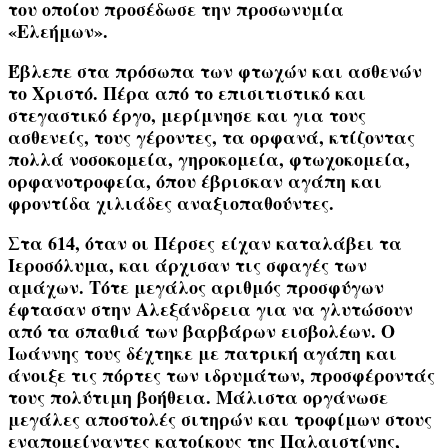
του οποίου προσέδωσε την προσωνυμία
«Ελεήμων»
.
Έβλεπε στα πρόσωπα των φτωχών και ασθενών
το Χριστό. Πέρα από το επισιτιστικό και
στεγαστικό έργο, μερίμνησε και για τους
ασθενείς, τους γέροντες, τα ορφανά, κτίζοντας
πολλά νοσοκομεία, γηροκομεία, φτωχοκομεία,
ορφανοτροφεία, όπου έβρισκαν αγάπη και
φροντίδα χιλιάδες αναξιοπαθούντες.
Στα
614
, όταν οι
Πέρσες
είχαν καταλάβει τα
Ιεροσόλυμα
, και άρχισαν τις σφαγές των
αμάχων. Τότε μεγάλος αριθμός προσφύγων
έφτασαν στην Αλεξάνδρεια για να γλυτώσουν
από τα σπαθιά των βαρβάρων εισβολέων. Ο
Ιωάννης τους δέχτηκε με πατρική αγάπη και
άνοιξε τις πόρτες των ιδρυμάτων, προσφέροντάς
τους πολύτιμη βοήθεια. Μάλιστα οργάνωσε
μεγάλες αποστολές σιτηρών και τροφίμων στους
εναπομείναντες κατοίκους της Παλαιστίνης,