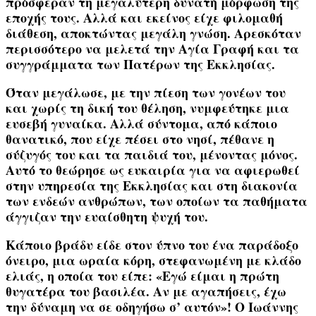
πρόσφεραν τη μεγαλύτερη δυνατή μόρφωση της
εποχής τους. Αλλά και εκείνος είχε φιλομαθή
διάθεση, αποκτώντας μεγάλη γνώση. Αρεσκόταν
περισσότερο να μελετά την Αγία Γραφή και τα
συγγράμματα των Πατέρων της Εκκλησίας.
Όταν μεγάλωσε, με την πίεση των γονέων του
και χωρίς τη δική του θέληση, νυμφεύτηκε μια
ευσεβή γυναίκα. Αλλά σύντομα, από κάποιο
θανατικό, που είχε πέσει στο νησί, πέθανε η
σύζυγός του και τα παιδιά του, μένοντας μόνος.
Αυτό το θεώρησε ως ευκαιρία για να αφιερωθεί
στην υπηρεσία της Εκκλησίας και στη διακονία
των ενδεών ανθρώπων, των οποίων τα παθήματα
άγγιζαν την ευαίσθητη ψυχή του.
Κάποιο βράδυ είδε στον ύπνο του ένα παράδοξο
όνειρο, μια ωραία κόρη, στεφανωμένη με κλάδο
ελιάς, η οποία του είπε:
«
Εγώ είμαι η πρώτη
θυγατέρα του βασιλέα. Αν με αγαπήσεις, έχω
την δύναμη να σε οδηγήσω σ’ αυτόν»
! Ο Ιωάννης