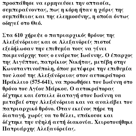
προσπάθησε να ερμηνεύσει την οπτασία,
συμπεραίνοντας, πως η κόρη ήταν η χάρις της
συμπάθειας και της ελεημοσύνης, η οποία όντως
οδηγεί στο Θεό.
Στα
610
χήρεψε ο πατριαρχικός θρόνος της
Αλεξάνδρειας και οι Αλεξανδρείς πιστοί
εξεδήλωσαν την επιθυμία τους να γίνει
ποιμενάρχης τους ο ενάρετος Ιωάννης. Ο έπαρχος
της Αιγύπτου, πατρίκιος
Νικήτας
, μετέβη στην
Κωνσταντινούπολη, όπου μετέφερε την επιθυμία
του λαού της Αλεξάνδρειας στον αυτοκράτορα
Ηράκλειο
(575-641), να προωθήσει τον Ιωάννη στο
θρόνο του Αγίου Μάρκου. Ο αυτοκράτορας
δέχτηκε και έστειλε διαταγή στον Ιωάννη να
μεταβεί στην Αλεξάνδρεια και να αναλάβει τον
πατριαρχικό θρόνο. Όταν εκείνος πήρε τη
διαταγή, χωρίς να το θέλει, υπάκουσε και
δέχτηκε την υψηλή αυτή διακονία. Χειροτονήθηκε
Πατριάρχης Αλεξανδρείας.