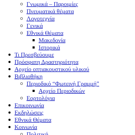
Γνωμικά – Παροιμίες
Πνευματικά θέματα
Λογοτεχνία
Γενικά
Εθνικά Θέματα
Μακεδονία
Ιστορικά
Τι Πρεσβεύουμε
Πρόσφατη Δραστηριότητα
Αρχείο οπτιακουστικού υλικού
Βιβλιοθήκη
Περιοδικό “Φωτεινή Γραμμή”
Αρχείο Περιοδικών
Εορτολόγια
Επικοινωνία
Εκδηλώσεις
Εθνικά Θέματα
Κοινωνία
Πολιτική