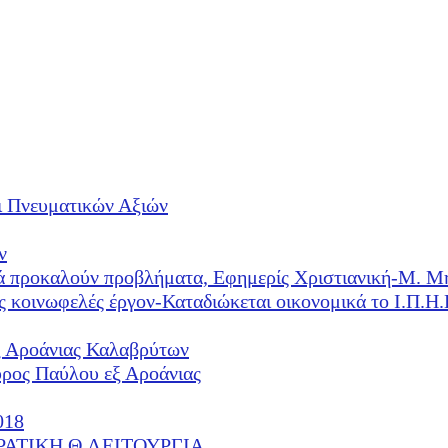
ι Πνευματικών Αξιών
ν
λλά προκαλούν προβλήματα, Εφημερίς Χριστιανική-Μ. Μ
ές κοινωφελές έργον-Καταδιώκεται οικονομικά το Ι.Π.
ξ Αροάνιας Καλαβρύτων
υρος Παύλου εξ Αροάνιας
018
ΕΡΑΤΙΚΗ Θ.ΛΕΙΤΟΥΡΓΙΑ