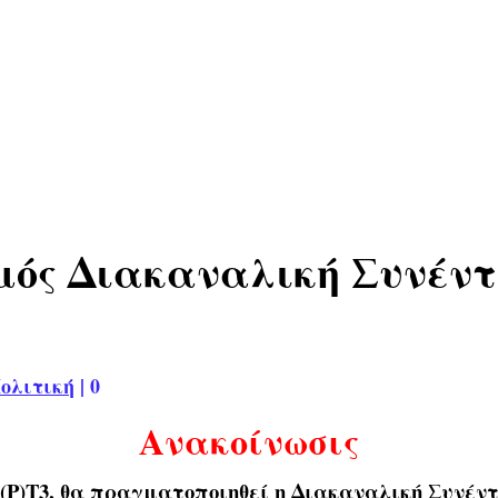
ός Διακαναλική Συνέντε
ολιτική
|
0
Ανακοίνωσις
(Ρ)Τ3
, θα πραγματοποιηθεί η Διακαναλική Συνέν