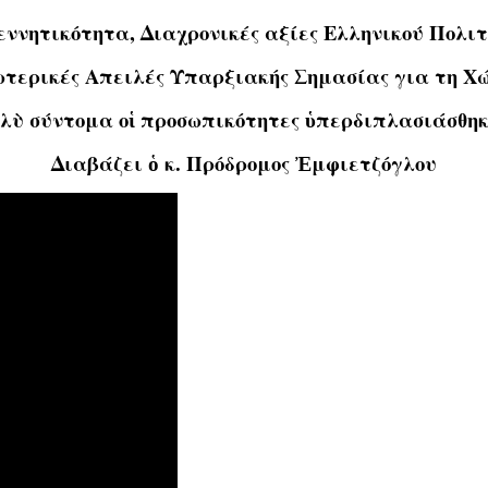
ννητικότητα, Διαχρονικές αξίες Ελληνικού Πολι
ωτερικές Απειλές Υπαρξιακής Σημασίας για τη Χ
λὺ σύντομα οἱ προσωπικότητες ὑπερδιπλασιάσθη
Διαβάζει ὁ κ. Πρόδρομος Ἐμφιετζόγλου