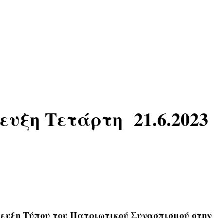
υξη Τετάρτη 21.6.2023
τευξη Τύπου του Πατριωτικού Συνασπισμού στην