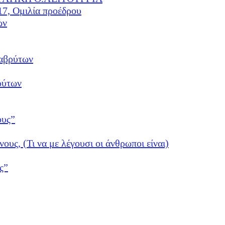
17, Ομιλία προέδρου
ών
αβρύτων
ρύτων
ους”
νους, (Τι να με λέγουσι οι άνθρωποι είναι)
ς”