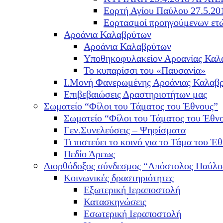
Εορτή Αγίου Παύλου 27.5.20
Εορτασμοί προηγούμενων ετ
Αροάνια Καλαβρύτων
Αροάνια Καλαβρύτων
Υποθηκοφυλακείον Αροανίας Καλ
Το κυπαρίσσι του «Παυσανία»
Ι.Μονή Φανερωμένης Αροάνιας Καλαβ
Επιβεβαιώσεις Δραστηριοτήτων μας
Σωματείο “Φίλοι του Τάματος του Έθνους”
Σωματείο “Φίλοι του Τάματος του Έθν
Γεν.Συνελεύσεις – Ψηφίσματα
Τι πιστεύει το κοινό για το Τάμα του Έθ
Πεδίο Άρεως
Διορθόδοξος σύνδεσμος “Απόστολος Παύλο
Κοινωνικές δραστηριότητες
Εξωτερική Ιεραποστολή
Κατασκηνώσεις
Εσωτερική Ιεραποστολή