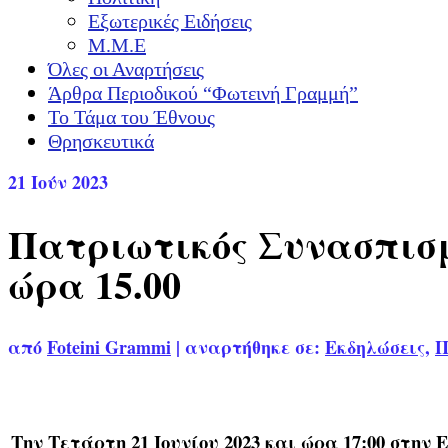
Εξωτερικές Ειδήσεις
Μ.Μ.Ε
Όλες οι Αναρτήσεις
Άρθρα Περιοδικού “Φωτεινή Γραμμή”
Το Τάμα του Έθνους
Θρησκευτικά
21
Ιούν 2023
Πατριωτικός Συνασπισμ
ώρα 15.00
από
Foteini Grammi
|
αναρτήθηκε σε:
Εκδηλώσεις
,
Π
Την Τετάρτη 21 Ιουνίου 2023 και ώρα 1
7
:0
0 στην
Ε