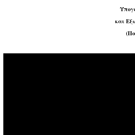
Υπογε
και Εξ
(Πο