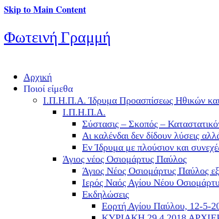
Skip to Main Content
Φωτεινή Γραμμή
Αρχική
Ποιοί είμεθα
Ι.Π.Η.Π.Α. Ίδρυμα Προασπίσεως Ηθικών κα
Ι.Π.Η.Π.Α.
Σύστασις – Σκοπός – Καταστατικό
Αι καλένδαι δεν δίδουν λύσεις α
Εν Ίδρυμα με πλούσιον και συνεχ
Άγιος νέος Οσιομάρτυς Παύλος
Άγιος Νέος Οσιομάρτυς Παύλος ε
Ιερός Ναός Αγίου Νέου Οσιομάρτ
Εκδηλώσεις
Εορτή Αγίου Παύλου, 12-5-2
ΚΥΡΙΑΚΗ 29.4.2018 ΑΡΧΙ