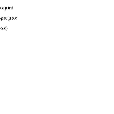
τισμού
ώρα μας
καν)