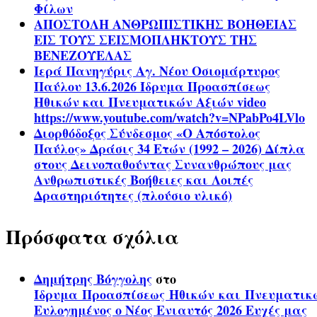
Φίλων
ΑΠΟΣΤΟΛΗ ΑΝΘΡΩΠΙΣΤΙΚΗΣ ΒΟΗΘΕΙΑΣ
ΕΙΣ ΤΟΥΣ ΣΕΙΣΜΟΠΛΗΚΤΟΥΣ ΤΗΣ
ΒΕΝΕΖΟΥΕΛΑΣ
Ιερά Πανηγύρις Αγ. Νέου Οσιομάρτυρος
Παύλου 13.6.2026 Ίδρυμα Προασπίσεως
Ηθικών και Πνευματικών Αξιών video
https://www.youtube.com/watch?v=NPabPo4LVlo
Διορθόδοξος Σύνδεσμος «Ο Απόστολος
Παύλος» Δράσις 34 Ετών (1992 – 2026) Δίπλα
στους Δεινοπαθούντας Συνανθρώπους μας
Ανθρωπιστικές Βοήθειες και Λοιπές
Δραστηριότητες (πλούσιο υλικό)
Πρόσφατα σχόλια
Δημήτρης Βόγγολης
στο
Ίδρυμα Προασπίσεως Ηθικών και Πνευματικ
Ευλογημένος ο Νέος Ενιαυτός 2026 Ευχές μας