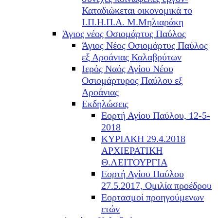
Καταδιώκεται οικονομικά το
Ι.Π.Η.Π.Α. Μ.Μηλιαράκη
Άγιος νέος Οσιομάρτυς Παύλος
Άγιος Νέος Οσιομάρτυς Παύλος
εξ Αροάνιας Καλαβρύτων
Ιερός Ναός Αγίου Νέου
Οσιομάρτυρος Παύλου εξ
Αροάνιας
Εκδηλώσεις
Εορτή Αγίου Παύλου, 12-5-
2018
ΚΥΡΙΑΚΗ 29.4.2018
ΑΡΧΙΕΡΑΤΙΚΗ
Θ.ΛΕΙΤΟΥΡΓΙΑ
Εορτή Αγίου Παύλου
27.5.2017, Ομιλία προέδρου
Εορτασμοί προηγούμενων
ετών