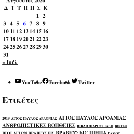
Αύγουστος 2026
Δ
Τ
Τ
Π
Π
Σ
Κ
1
2
3
4
5
6
7
8
9
10
11
12
13
14
15
16
17
18
19
20
21
22
23
24
25
26
27
28
29
30
31
« Ιούλ
YouTube
Facebook
Twitter
Ετικέτες
ΑΓΙΟΣ ΠΑΥΛΟΣ ΑΡΟΑΝΙΑΣ
2019
ΑΓΙΟΣ ΠΑΥΛΟΣ ΑΡΑΟΝΙΑΣ
ΑΝΘΡΩΠΙΣΤΙΚΕΣ ΒΟΗΘΕΙΕΣ
ΒΙΒΛΙΟΠΑΡΟΥΣΙΑΣΗ
ΒΙΝΤΕΟ
ΒΡΑΒΕΥΣΕΙΣ ΙΠΗΠΑ
ΒΙΟΙ ΑΓΙΩΝ
ΒΡΑΒΕΥΣΕΙΣ
ΓΑΜΟΣ