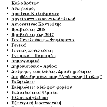
Καλαβρύτων
Αθλητισμός
Αροάνια Καλαβρύτων
Αρχείο οπτιακουστικού υλικού
Αυγουστίνος Καντιώτης
Βραβεύσεις 2018
Βραβεύσεις έως 2017
Γεν.Συνελεύσεις – Ψηφίσματα
Γενικά
Γενικές Συνελεύσεις
Γνωμικά – Παροιμίες
Δημογραφικό
Δημοσιεύσεις – Άρθρα
Διάφορες εκδηλώσεις, Δραστηριότητες
Διορθόδοξος σύνδεσμος “Απόστολος Παύλος”
Εκδηλώσεις
Εκδηλώσεις αδελφών φορέων
Εκπαιδευτικά θέματα
Ελληνική γλώσσα
Εξωτερική Ιεραποστολή