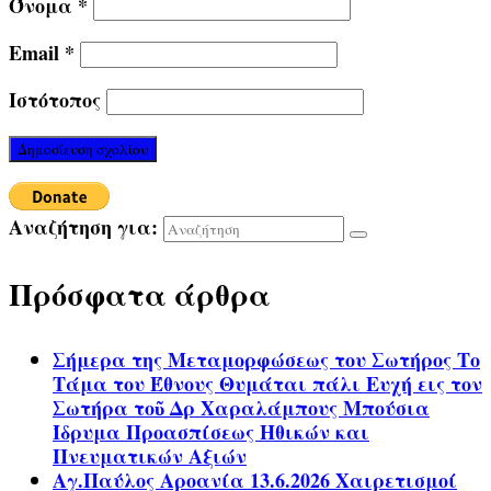
Όνομα
*
Email
*
Ιστότοπος
Αναζήτηση για:
Πρόσφατα άρθρα
Σήμερα της Μεταμορφώσεως του Σωτήρος Το
Τάμα του Έθνους Θυμάται πάλι Ευχή εις τον
Σωτήρα τοῦ Δρ Χαραλάμπους Μπούσια
Ίδρυμα Προασπίσεως Ηθικών και
Πνευματικών Αξιών
Αγ.Παύλος Αροανία 13.6.2026 Χαιρετισμοί