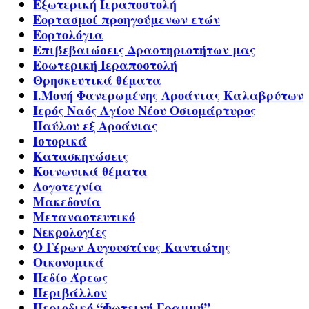
Εξωτερική Ιεραποστολή
Εορτασμοί προηγούμενων ετών
Εορτολόγια
Επιβεβαιώσεις Δραστηριοτήτων μας
Εσωτερική Ιεραποστολή
Θρησκευτικά θέματα
Ι.Μονή Φανερωμένης Αροάνιας Καλαβρύτων
Ιερός Ναός Αγίου Νέου Οσιομάρτυρος
Παύλου εξ Αροάνιας
Ιστορικά
Κατασκηνώσεις
Κοινωνικά θέματα
Λογοτεχνία
Μακεδονία
Μεταναστευτικό
Νεκρολογίες
Ο Γέρων Αυγουστίνος Καντιώτης
Οικονομικά
Πεδίο Άρεως
Περιβάλλον
Περιοδικό “Φωτεινή Γραμμή”