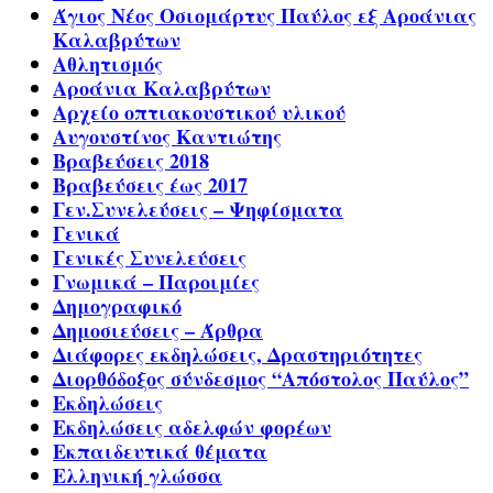
Άγιος Νέος Οσιομάρτυς Παύλος εξ Αροάνιας
Καλαβρύτων
Αθλητισμός
Αροάνια Καλαβρύτων
Αρχείο οπτιακουστικού υλικού
Αυγουστίνος Καντιώτης
Βραβεύσεις 2018
Βραβεύσεις έως 2017
Γεν.Συνελεύσεις – Ψηφίσματα
Γενικά
Γενικές Συνελεύσεις
Γνωμικά – Παροιμίες
Δημογραφικό
Δημοσιεύσεις – Άρθρα
Διάφορες εκδηλώσεις, Δραστηριότητες
Διορθόδοξος σύνδεσμος “Απόστολος Παύλος”
Εκδηλώσεις
Εκδηλώσεις αδελφών φορέων
Εκπαιδευτικά θέματα
Ελληνική γλώσσα