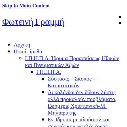
Skip to Main Content
Φωτεινή Γραμμή
Αρχική
Ποιοί είμεθα
Ι.Π.Η.Π.Α. Ίδρυμα Προασπίσεως Ηθικών
και Πνευματικών Αξιών
Ι.Π.Η.Π.Α.
Σύστασις – Σκοπός –
Καταστατικόν
Αι καλένδαι δεν δίδουν λύσεις
αλλά προκαλούν προβλήματα,
Εφημερίς Χριστιανική-Μ.
Μηλιαράκης
Εν Ίδρυμα με πλούσιον και
συνεχές κοινωφελές έργον-