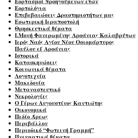
Εορτασμοί προηγούμενων ετών
Εορτολόγια
Επιβεβαιώσεις Δραστηριοτήτων μας
Εσωτερική Ιεραποστολή
Θρησκευτικά θέματα
Ι.Μονή Φανερωμένης Αροάνιας Καλαβρύτων
Ιερός Ναός Αγίου Νέου Οσιομάρτυρος
Παύλου εξ Αροάνιας
Ιστορικά
Κατασκηνώσεις
Κοινωνικά θέματα
Λογοτεχνία
Μακεδονία
Μεταναστευτικό
Νεκρολογίες
Ο Γέρων Αυγουστίνος Καντιώτης
Οικονομικά
Πεδίο Άρεως
Περιβάλλον
Περιοδικό “Φωτεινή Γραμμή”
Πνευματικά θέματα