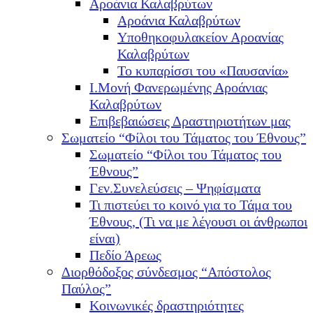
Αροάνια Καλαβρύτων
Αροάνια Καλαβρύτων
Υποθηκοφυλακείον Αροανίας
Καλαβρύτων
Το κυπαρίσσι του «Παυσανία»
Ι.Μονή Φανερωμένης Αροάνιας
Καλαβρύτων
Επιβεβαιώσεις Δραστηριοτήτων μας
Σωματείο “Φίλοι του Τάματος του Έθνους”
Σωματείο “Φίλοι του Τάματος του
Έθνους”
Γεν.Συνελεύσεις – Ψηφίσματα
Τι πιστεύει το κοινό για το Τάμα του
Έθνους, (Τι να με λέγουσι οι άνθρωποι
είναι)
Πεδίο Άρεως
Διορθόδοξος σύνδεσμος “Απόστολος
Παύλος”
Κοινωνικές δραστηριότητες