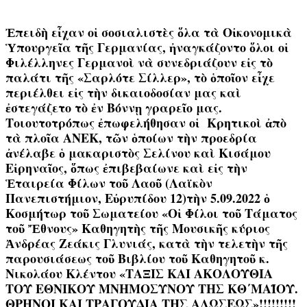
Ἐπειδὴ εἶχαν οἱ σοσιαλιστὲς ὅλα τὰ Οἰκονομικὰ
Ὑπουργεῖα τῆς Γερμανίας, ἠναγκάζοντο ὅλοι οἱ
Φιλέλληνες Γερμανοὶ νὰ συνεδριάζουν
εἰς τὸ
παλάτι τῆς «Σαρλότε Σίλλερ», τὸ ὁποῖον εἶχε
περιέλθει εἰς τὴν δικαιοδοσίαν μας καὶ
ἐστεγάζετο τὸ ἐν Βόννῃ γραρεῖο μας.
Τοιουτοτρόπως ἐπωφελήθησαν οἱ Κρητικοὶ ἀπὸ
τὰ πλοῖα ANEK, τῶν ὁποίων τὴν προεδρία
ἀνέλαβε ὁ μακαριστὸς Σελίνου καὶ Κισάμου
Εἰρηναῖος, ὅπως ἐπιβεβαίωνε καὶ εἰς τὴν
Ἑταιρεία Φίλων τοῦ Λαοῦ (Λαϊκὸν
Πανεπιστήμιον, Εὐρυπίδου 12)τὴν 5.09.2022 ὁ
Κοσμήτωρ τοῦ Σωματείου «Οἱ Φίλοι τοῦ Τάματος
τοῦ Ἔθνους» Καθηγητὴς τῆς Μουσικῆς κύριος
Ἀνδρέας Ζεάκις Γλυνιάς, κατὰ τὴν τελετὴν τῆς
παρουσιάσεως τοῦ Βιβλίου τοῦ Καθηγητοῦ κ.
Νικολάου Κλέντου
«ΤΑΞΙΣ ΚΑΙ ΑΚΟΛΟΥΘΙΑ
ΤΟΥ ΕΘΝΙΚΟΥ ΜΝΗΜΟΣΥΝΟΥ ΤΗΣ ΚΘ΄ΜΑΪΟΥ.
ΘΡΗΝΟΙ ΚΑΙ ΤΡΑΓΟΥΔΙΑ ΤΗΣ ΑΛΩΣΕΩΣ»
!!!!!!!!!