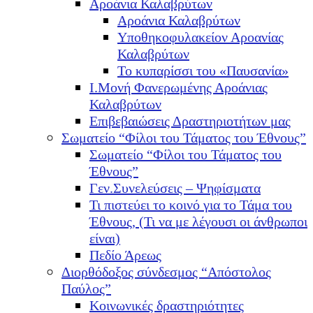
Αροάνια Καλαβρύτων
Αροάνια Καλαβρύτων
Υποθηκοφυλακείον Αροανίας
Καλαβρύτων
Το κυπαρίσσι του «Παυσανία»
Ι.Μονή Φανερωμένης Αροάνιας
Καλαβρύτων
Επιβεβαιώσεις Δραστηριοτήτων μας
Σωματείο “Φίλοι του Τάματος του Έθνους”
Σωματείο “Φίλοι του Τάματος του
Έθνους”
Γεν.Συνελεύσεις – Ψηφίσματα
Τι πιστεύει το κοινό για το Τάμα του
Έθνους, (Τι να με λέγουσι οι άνθρωποι
είναι)
Πεδίο Άρεως
Διορθόδοξος σύνδεσμος “Απόστολος
Παύλος”
Κοινωνικές δραστηριότητες