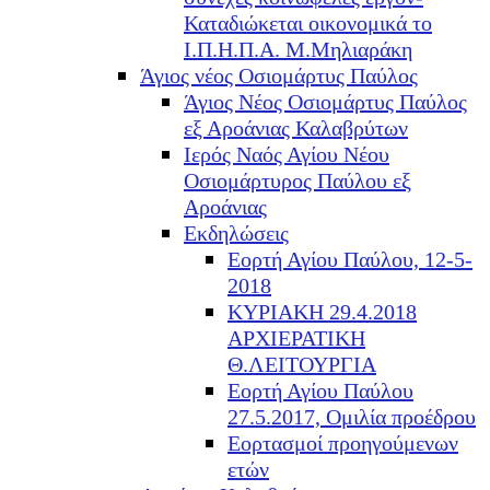
Καταδιώκεται οικονομικά το
Ι.Π.Η.Π.Α. Μ.Μηλιαράκη
Άγιος νέος Οσιομάρτυς Παύλος
Άγιος Νέος Οσιομάρτυς Παύλος
εξ Αροάνιας Καλαβρύτων
Ιερός Ναός Αγίου Νέου
Οσιομάρτυρος Παύλου εξ
Αροάνιας
Εκδηλώσεις
Εορτή Αγίου Παύλου, 12-5-
2018
ΚΥΡΙΑΚΗ 29.4.2018
ΑΡΧΙΕΡΑΤΙΚΗ
Θ.ΛΕΙΤΟΥΡΓΙΑ
Εορτή Αγίου Παύλου
27.5.2017, Ομιλία προέδρου
Εορτασμοί προηγούμενων
ετών