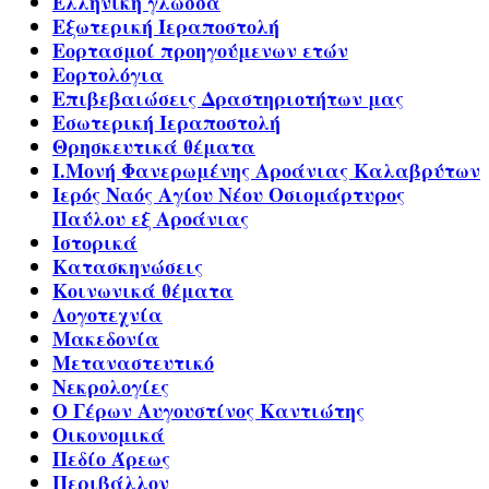
Ελληνική γλώσσα
Εξωτερική Ιεραποστολή
Εορτασμοί προηγούμενων ετών
Εορτολόγια
Επιβεβαιώσεις Δραστηριοτήτων μας
Εσωτερική Ιεραποστολή
Θρησκευτικά θέματα
Ι.Μονή Φανερωμένης Αροάνιας Καλαβρύτων
Ιερός Ναός Αγίου Νέου Οσιομάρτυρος
Παύλου εξ Αροάνιας
Ιστορικά
Κατασκηνώσεις
Κοινωνικά θέματα
Λογοτεχνία
Μακεδονία
Μεταναστευτικό
Νεκρολογίες
Ο Γέρων Αυγουστίνος Καντιώτης
Οικονομικά
Πεδίο Άρεως
Περιβάλλον