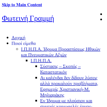
Skip to Main Content
Φωτεινή Γραμμή
Αρχική
Ποιοί είμεθα
Ι.Π.Η.Π.Α. Ίδρυμα Προασπίσεως Ηθικών
και Πνευματικών Αξιών
Ι.Π.Η.Π.Α.
Σύστασις – Σκοπός –
Καταστατικόν
Αι καλένδαι δεν δίδουν λύσεις
αλλά προκαλούν προβλήματα,
Εφημερίς Χριστιανική-Μ.
Μηλιαράκης
Εν Ίδρυμα με πλούσιον και
συνεχές κοινωφελές έργον-