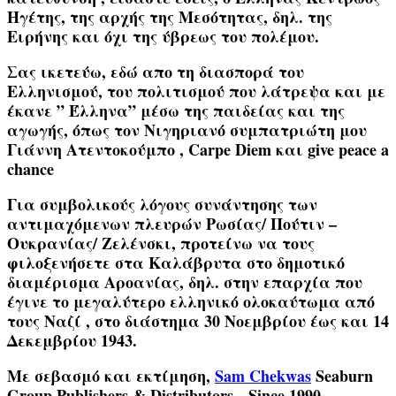
Ηγέτης, της αρχής της Μεσότητας, δηλ. της
Ειρήνης και όχι της ύβρεως του πολέμου.
Σας ικετεύω, εδώ απο τη διασπορά του
Ελληνισμού, του πολιτισμού που λάτρεψα και με
έκανε ” Έλληνα” μέσω της παιδείας και της
αγωγής, όπως τον Νιγηριανό συμπατριώτη μου
Γιάννη Ατεντοκούμπο , Carpe Diem και give peace a
chance
Για συμβολικούς λόγους συνάντησης των
αντιμαχόμενων πλευρών Ρωσίας/ Πούτιν –
Ουκρανίας/ Ζελένσκι, προτείνω να τους
φιλοξενήσετε στα Καλάβρυτα στο δημοτικό
διαμέρισμα Αροανίας
, δηλ. στην επαρχία που
έγινε το μεγαλύτερο ελληνικό ολοκαύτωμα από
τους Ναζί , στο διάστημα 30 Νοεμβρίου έως και 14
Δεκεμβρίου 1943.
Με σεβασμό και εκτίμηση,
Sam Chekwas
Seaburn
Group Publishers & Distributors Since 1990