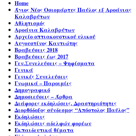
Home
Άγιος Νέος Οσιομάρτυς Παύλος εξ Αροάνιας
Καλαβρύτων
Αθλητισμός
Αροάνια Καλαβρύτων
Αρχείο οπτιακουστικού υλικού
Αυγουστίνος Καντιώτης
Βραβεύσεις 2018
Βραβεύσεις έως 2017
Γεν.Συνελεύσεις – Ψηφίσματα
Γενικά
Γενικές Συνελεύσεις
Γνωμικά – Παροιμίες
Δημογραφικό
Δημοσιεύσεις – Άρθρα
Διάφορες εκδηλώσεις, Δραστηριότητες
Διορθόδοξος σύνδεσμος “Απόστολος Παύλος”
Εκδηλώσεις
Εκδηλώσεις αδελφών φορέων
Εκπαιδευτικά θέματα