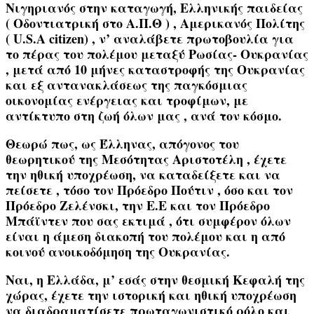
Νιγηριανός στην καταγωγή, Ελληνικής παιδείας
( Οδοντιατρική στο Α.Π.Θ ) , Αμερικανός Πολίτης
( U.S.A citizen) , ν’ αναλάβετε πρωτοβουλία για
το πέρας του πολέμου μεταξύ Ρωσίας- Ουκρανίας
, μετά από 10 μήνες καταστροφής της Ουκρανίας
και εξ αντανακλάσεως της παγκόσμιας
οικονομίας ενέργειας και τροφίμων, με
αντίκτυπο στη ζωή όλων μας , ανά τον κόσμο.
Θεωρώ πως, ως Έλληνας, απόγονος του
θεωρητικού της Μεσότητας Αριστοτέλη , έχετε
την ηθική υποχρέωση, να καταδείξετε και να
πείσετε , τόσο τον Πρόεδρο Πούτιν , όσο και τον
Πρόεδρο Ζελένσκι, την Ε.Ε και τον Πρόεδρο
Μπάϊντεν που σας εκτιμά , ότι συμφέρον όλων
είναι η άμεση διακοπή του πολέμου και η από
κοινού ανοικοδόμηση της Ουκρανίας.
Ναι, η Ελλάδα, μ’ εσάς στην θεσμική Κεφαλή της
χώρας, έχετε την ιστορική και ηθική υποχρέωση
να διαδραματίσετε πρωταγωνιστικό ρόλο και