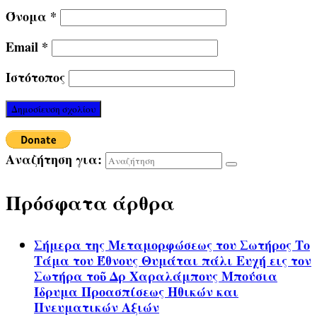
Όνομα
*
Email
*
Ιστότοπος
Αναζήτηση για:
Πρόσφατα άρθρα
Σήμερα της Μεταμορφώσεως του Σωτήρος Το
Τάμα του Έθνους Θυμάται πάλι Ευχή εις τον
Σωτήρα τοῦ Δρ Χαραλάμπους Μπούσια
Ίδρυμα Προασπίσεως Ηθικών και
Πνευματικών Αξιών