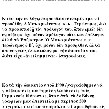
Κατὰ τὴν ἐν λόγῳ παρουσίασιν ἐπιμέναμε νὰ
προσέλθῃ ὁ Μακαριώτατος κ. κ. Ἱερώνυμος, διὰ
νὰ προασπισθῇ τὸν πρόλογόν του, ὅπου ἐμεῖς δὲν
ἐγράψαμε ὄχι μόνον πρόλογον οὔτε κἂν ἐπίλογον
ἀλλὰ τὸ Ἐπίμετρον. Ὁ Μακαριότατος κ. κ.
Ἱερώνυμος ὁ Β΄, ὄχι μόνον δὲν προσῆλθεν, ἀλλὰ
ἀπεναντίας ἐδικαιολόγησε τὴν ἀπουσίαν του,
διότι εἶχε «ἀνειλημμένας» ὑποχρεώσεις.
Κατὰ τὴν δεκαετίαν τοῦ 1990 ἠναγκάσθημεν νὰ
γράψωμεν εἰς αὐστηρὰν γλῶσσαν εἰς τοὺς
Γερμανοὺς ἰθύνοντας, ὅταν ἀπὸ τὸ ἐν Βόννῃ
γραφεῖον μας ἀπεστείλαμε
περίπου 500
ταγεράκια καὶ κουστουμάκια νὰ προωθηθοῦν εἰς