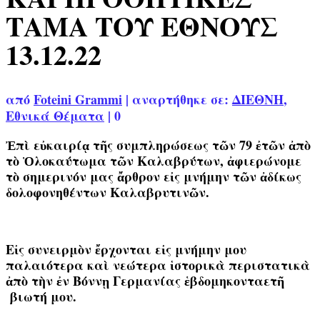
ΤΑΜΑ ΤΟΥ ΕΘΝΟΥΣ
13.12.22
από
Foteini Grammi
|
αναρτήθηκε σε:
ΔΙΕΘΝΗ
,
Εθνικά Θέματα
|
0
Ἐπὶ εὐκαιρίᾳ τῆς συμπληρώσεως τῶν 79 ἐτῶν ἀπὸ
τὸ Ὁλοκαύτωμα τῶν Καλαβρύτων
, ἀφιερώνομε
τὸ σημερινόν μας ἄρθρον εἰς μνήμην τῶν ἀδίκως
δολοφονηθέντων Καλαβρυτινῶν.
Εἰς συνειρμὸν ἔρχονται εἰς μνήμην μου
παλαιότερα καὶ νεώτερα ἱστορικὰ περιστατικὰ
ἀπὸ τὴν ἐν Βόννῃ Γερμανίας ἑβδομηκονταετῆ
βιωτή μου.