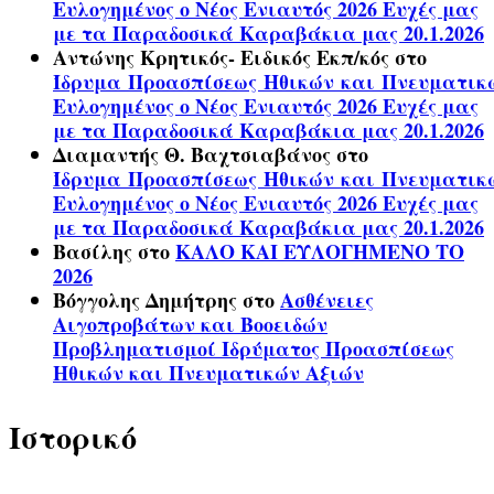
Ευλογημένος ο Νέος Ενιαυτός 2026 Ευχές μας
με τα Παραδοσικά Καραβάκια μας 20.1.2026
Αντώνης Κρητικός- Ειδικός Εκπ/κός
στο
Ίδρυμα Προασπίσεως Ηθικών και Πνευματικ
Ευλογημένος ο Νέος Ενιαυτός 2026 Ευχές μας
με τα Παραδοσικά Καραβάκια μας 20.1.2026
Διαμαντής Θ. Βαχτσιαβάνος
στο
Ίδρυμα Προασπίσεως Ηθικών και Πνευματικ
Ευλογημένος ο Νέος Ενιαυτός 2026 Ευχές μας
με τα Παραδοσικά Καραβάκια μας 20.1.2026
Βασίλης
στο
ΚΑΛΟ ΚΑΙ ΕΥΛΟΓΗΜΕΝΟ ΤΟ
2026
Βόγγολης Δημήτρης
στο
Ασθένειες
Αιγοπροβάτων και Βοοειδών
Προβληματισμοί Ιδρύματος Προασπίσεως
Ηθικών και Πνευματικών Αξιών
Ιστορικό