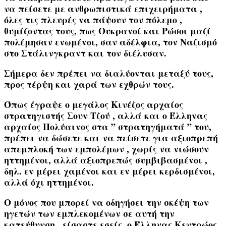
να πείσετε με ανθρωπιστικά επιχειρήματα ,
όλες τις πλευρές να πάψουν τον πόλεμο ,
θυμίζοντας τους, πως Ουκρανοί και Ρώσοι μαζί
πολέμησαν ενωμένοι, σαν αδέλφια, τον Ναζισμό
στο Στάλινγκραντ και τον διέλυσαν.
Σήμερα δεν πρέπει να διαλύονται μεταξύ τους,
προς τέρψη και χαρά των εχθρών τους.
Όπως έγραψε ο μεγάλος Κινέζος αρχαίος
στρατηγιστής Σουν Τζού , αλλά και ο Έλληνας
αρχαίος Πολύαινος στα ” στρατηγήματά ” του,
πρέπει να δώσετε και να πείσετε για αξιοπρεπή
απεμπλοκή των εμπολέμων , χωρίς να νιώσουν
ηττημένοι, αλλά αξιοπρεπώς συμβιβασμένοι ,
δηλ. εν μέρει χαμένοι και εν μέρει κερδισμένοι,
αλλά όχι ηττημένοι.
Ο μόνος που μπορεί να οδηγήσει την σκέψη των
ηγετών των εμπλεκομένων σε αυτή την
κατεύθυνση , είσαστε εσείς, ο Έλληνας Κεντρώος