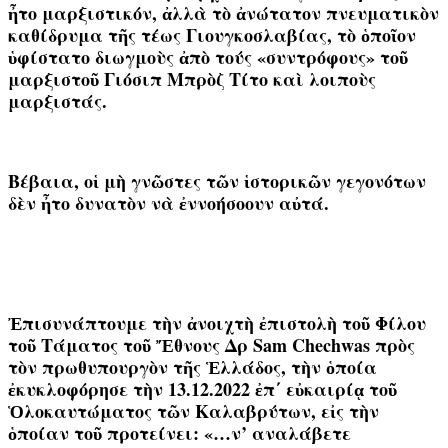
ἦτο μαρξιστικόν, ἀλλὰ τὸ ἀνώτατον πνευματικὸν
καθίδρυμα τῆς τέως Γιουγκοσλαβίας, τὸ ὁποῖον
ὑφίστατο διωγμοὺς ἀπὸ τούς «συντρόφους» τοῦ
μαρξιστοῦ Γιόσιπ Μπρὸζ Τίτο καὶ λοιποὺς
μαρξιστάς.
Βέβαια, οἱ μὴ γνῶστες τῶν ἱστορικῶν γεγονότων
δὲν ἦτο δυνατὸν νὰ ἐννοήσοουν αὐτά.
Ἐπισυνάπτουμε τὴν ἀνοιχτὴ ἐπιστολὴ τοῦ Φίλου
τοῦ Τάματος τοῦ Ἔθνους Δρ Sam Chechwas πρὸς
τὸν πρωθυπουργὸν τῆς Ἑλλάδος, τὴν ὁποία
ἐκυκλοφόρησε τὴν 13.12.2022 ἐπ΄ εὐκαιρίᾳ τοῦ
Ὁλοκαυτώματος τῶν Καλαβρύτων, εἰς τὴν
ὁποίαν τοῦ προτείνει: «…ν’ αναλάβετε