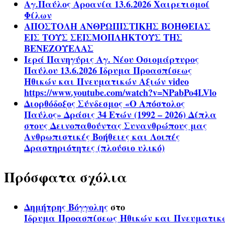
Αγ.Παύλος Αροανία 13.6.2026 Χαιρετισμοί
Φίλων
ΑΠΟΣΤΟΛΗ ΑΝΘΡΩΠΙΣΤΙΚΗΣ ΒΟΗΘΕΙΑΣ
ΕΙΣ ΤΟΥΣ ΣΕΙΣΜΟΠΛΗΚΤΟΥΣ ΤΗΣ
ΒΕΝΕΖΟΥΕΛΑΣ
Ιερά Πανηγύρις Αγ. Νέου Οσιομάρτυρος
Παύλου 13.6.2026 Ίδρυμα Προασπίσεως
Ηθικών και Πνευματικών Αξιών video
https://www.youtube.com/watch?v=NPabPo4LVlo
Διορθόδοξος Σύνδεσμος «Ο Απόστολος
Παύλος» Δράσις 34 Ετών (1992 – 2026) Δίπλα
στους Δεινοπαθούντας Συνανθρώπους μας
Ανθρωπιστικές Βοήθειες και Λοιπές
Δραστηριότητες (πλούσιο υλικό)
Πρόσφατα σχόλια
Δημήτρης Βόγγολης
στο
Ίδρυμα Προασπίσεως Ηθικών και Πνευματικ