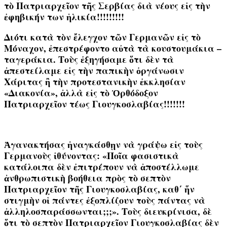
τὸ Πατριαρχεῖον τῆς Σερβίας διὰ νέους εἰς τὴν
ἐφηβικήν των ἡλικία!!!!!!!!!
Διότι κατὰ τὸν ἔλεγχον τῶν Γερμανῶν εἰς τὸ
Μόναχον, ἐπεστρέφοντο αὐτὰ τὰ κουστουμάκια –
ταγεράκια. Τοὺς ἐξηγήσαμε ὅτι δὲν τὰ
ἀπεστείλαμε εἰς τὴν παπικὴν ὀργάνωσιν
Χάριτας ἢ τὴν προτεστανικὴν ἐκκλησίαν
«Διακονία», ἀλλὰ εἰς τὸ Ὀρθόδοξον
Πατριαρχεῖον τέως Γιουγκοσλαβίας!!!!!!!
Ἀγανακτήσας ἠναγκάσθῃν νὰ γράψω εἰς τοὺς
Γερμανοὺς ἰθύνοντας: «Ποῖα φασιστικὰ
κατάλοιπα δὲν ἐπιτρέπουν νὰ ἀποστέλλωμε
ἀνθρωπιστικὴ βοήθεια πρὸς τὸ σεπτὸν
Πατριαρχεῖον τῆς Γιουγκοσλαβίας, καθ΄ ἥν
στιγμὴν οἱ πάντες ἐξοπλίζουν τοὺς πάντας νὰ
ἀλληλοσπαράσσωνται;;;». Τοὺς διευκρίνισα, δὲ
ὅτι τὸ σεπτὸν Πατριαρχεῖον Γιουγκοσλαβίας δὲν